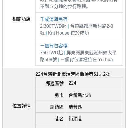
不到 5 分鐘的步行路程。
相關酒店
千成湯海民宿
2,300TWD起
|
台東縣都歷新村路2-3
號
|
Knt House 位於成功
ㄧ個背包客棧
750TWD起
|
屏東縣屏東縣潮州鎮太平
路508號
|
ㄧ個背包客棧位在 Yü-hua
224台灣新北市瑞芳區街頂巷61之2號
224
郵遞區號
縣市
台灣新北市
位置詳情
鄉鎮區
瑞芳區
巷名
街頂巷