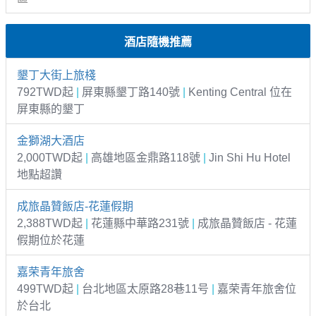
酒店隨機推薦
墾丁大街上旅棧
792TWD起
|
屏東縣墾丁路140號
|
Kenting Central 位在
屏東縣的墾丁
金獅湖大酒店
2,000TWD起
|
高雄地區金鼎路118號
|
Jin Shi Hu Hotel
地點超讚
成旅晶贊飯店-花蓮假期
2,388TWD起
|
花蓮縣中華路231號
|
成旅晶贊飯店 - 花蓮
假期位於花蓮
嘉荣青年旅舍
499TWD起
|
台北地區太原路28巷11号
|
嘉荣青年旅舍位
於台北