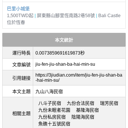
巴里小城堡
1,500TWD起
|
屏東縣山腳里恆南路2巷58號
|
Bali Castle
位於恆春
本文統計
運行時長
0.0073859691619873秒
jiu-fen-jiu-shan-ba-hai-min-su
文章編號
https://3jiudian.com/item/jiu-fen-jiu-shan-ba
引用鏈接
-hai-min-su/
本文主題
九山八海民宿
八斗子民宿
九份合法民宿
瑞芳民宿
九份未眠者花園
基隆海民宿
相關主題
九份私房民宿
陰陽海民宿
魚礁十五號民宿