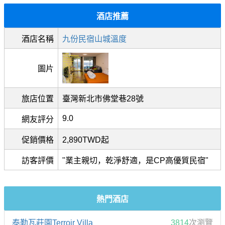
酒店推薦
酒店名稱
九份民宿山城溫度
圖片
旅店位置
臺灣新北市佛堂巷28號
9.0
網友評分
促銷價格
2,890TWD起
訪客評價
"業主親切，乾淨舒適，是CP高優質民宿"
熱門酒店
泰勒瓦莊園Terroir Villa
3814
次瀏覽