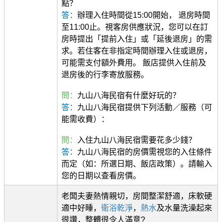
點？
答：
辦理入住時間從15:00開始， 退房時間
至11:00止。視客房供應狀況，您可以在訂
房時提出「提前入住」或「延後退房」的需
求。若住客在非指定時間辦理入住或退房，
可能需支付額外費用。 飯店提供入住前及
退房後的行李寄放服務。
問：
九山八海民宿有什麼好玩的？
答：
九山八海民宿提供下列活動／服務（可
能需收費）：
問：
入住九山八海民宿需要花多少錢？
答：
九山八海民宿的房價需視您的入住條件
而定（如：所選日期、飯店政策）。請輸入
您的日期以查看房價。
老闆夫妻熱情親切，房間整潔舒適，床軟硬
適中好睡，
衛浴
乾淨
，
熱水
及水量洗澡起來
很讚，整體很令人滿意?