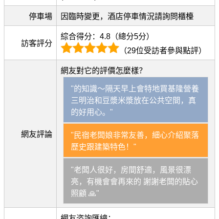
停車場
因臨時變更，酒店停車情況請詢問櫃檯
綜合得分：4.8（總分5分）
訪客評分
（29位受訪者參與點評）
網友對它的評價怎麼樣？
"的知識～隔天早上會特地買基隆營養
三明治和豆漿米漿放在公共空間，真
的好用心。"
網友評論
"民宿老闆娘非常友善，細心介紹聚落
歷史跟建築特色！"
"老闆人很好，房間舒適，風景很漂
亮，有機會會再來的 謝謝老闆的貼心
照顧 🙏"
網友咨詢匯總：