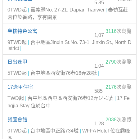
5,85
0TWD起
|
嘉義縣No. 27-21, Dapian Tianwei
|
泰勒瓦莊
園位於番路，享有園景
叄樓特色公寓
3116
次瀏覽
1,07
9TWD起
|
台中地區Jinxin St.No. 73-1, Jinxin St., North D
istrict
|
日出逢甲
2790
次瀏覽
1,04
5TWD起
|
台中地區西安街76巷16弄28號
|
17逢甲住宿
2176
次瀏覽
585
TWD起
|
台中地區西屯區西安街76巷12弄14-1號
|
17 Fe
ngjia Stay 位於台中
議蘆會館
2038
次瀏覽
1,28
0TWD起
|
台中地區中正路734號
|
WFFA Hotel 位在霧峰
區