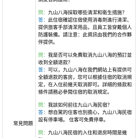
問：
九山八海採取哪些清潔和衛生措施？
答：
此住宿確認住宿使用消毒劑進行清潔、
提供旅客手部清潔用品，且員工皆穿戴個人
防護裝備。請注意：此資訊由我們的合作夥
伴提供。
問：
我是否可以免費取消九山八海的預訂並
收到全額退款？
答：
可以，九山八海在我們網站上有提供可
全額退款的客房，您可以根據住宿的取消規
定，在入住前幾天取消即可。詳細的條款和
條件請務必參閱住宿的取消規定。
問：
我該如何前往九山八海民宿？
答：
想自駕的住客也別擔心，九山八海民宿
設有停車場。 住客可免費停車。
常見問題
問：
九山八海民宿的入住和退房時間是幾