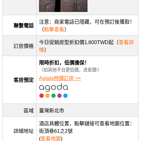
注意：商家電話已隱藏，可在預訂後獲取！
聯繫電話
（
點擊查看
）
今日促銷房型折扣價1,600TWD起（
查看詳
訂房價格
情
）
限時折扣，低價擔保！
（如其他平台更低價，退差價!）
Agoda特價訂房 >>
客房預定
區域
臺灣新北市
酒店具體位置，點擊鏈接可查看地圖位置：
詳細地址
街頂巷61之2號
(
查看地圖
)