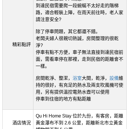
到達民宿需要爬一段蜿蜒不太好走的階梯
路，適合輕裝上陣，在雨天前往時，老人家
請注意安全?
除了停車問題，其它都還不錯。
老闆夫婦人很親切熱誠，房間整理的很乾
精彩點評
淨?
停車有點不方便，車子無法直接到達民宿前
面，需看車停在那裡，走到民宿的距離會不
一樣。
房間乾淨、整潔，
浴室
大間，乾淨，
設備
維
持的很好，有充足的熱水及兩支吹風機可使
用，另有提供溫控電熱水壺可以使用
停車到住宿的地方有點距離
Qu Hi Home Stay 位於九份，有客房，距離
酒店情況
黃金瀑布不到 2.6 公里，距離新北市立黃金