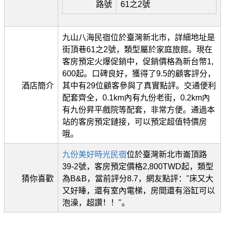
路號
61之2號
九山八海民宿位於臺灣新北市，詳細地址是
街頂巷61之2號，類型屬於家庭旅館。現在
客房預定火爆促銷中，促銷價格為新台幣1,
600起。口碑良好，獲得了9.5的顧客評分，
酒店簡介
其中有29位顧客參與了真實點評。交通便利
配套齊全，0.1km內有九份老街，0.2km內
有九份昇平戲院等配套，非常方便。通過本
站的客房預定鏈接，可以預定超值特價房
哦。
九份美好時光民宿
位於臺灣新北市崙頂路
39-2號，客房預定價格2,800TWD起，類型
猜你喜歡
為B&B，當前評分8.7，網友點評："床又大
又好睡，還有室內電梯，房間還有浴缸可以
泡澡，超讚！！"。