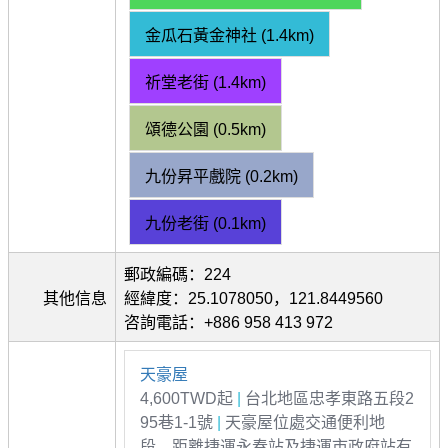
金瓜石黃金神社 (1.4km)
祈堂老街 (1.4km)
頌德公園 (0.5km)
九份昇平戲院 (0.2km)
九份老街 (0.1km)
郵政編碼：224
其他信息
經緯度：25.1078050，121.8449560
咨詢電話：+886 958 413 972
天豪屋
4,600TWD起
|
台北地區忠孝東路五段2
95巷1-1號
|
天豪屋位處交通便利地
段，距離捷運永春站及捷運市政府站有