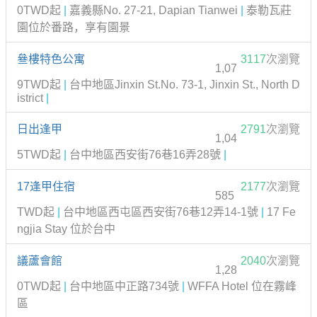
0TWD起
|
嘉義縣No. 27-21, Dapian Tianwei
|
泰勒瓦莊
園位於番路，享有園景
叄樓特色公寓
3117
次瀏覽
1,07
9TWD起
|
台中地區Jinxin St.No. 73-1, Jinxin St., North D
istrict
|
日出逢甲
2791
次瀏覽
1,04
5TWD起
|
台中地區西安街76巷16弄28號
|
17逢甲住宿
2177
次瀏覽
585
TWD起
|
台中地區西屯區西安街76巷12弄14-1號
|
17 Fe
ngjia Stay 位於台中
議蘆會館
2040
次瀏覽
1,28
0TWD起
|
台中地區中正路734號
|
WFFA Hotel 位在霧峰
區