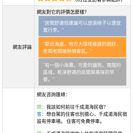
網友對它的評價怎麼樣？
"房間舒適但建議可以放張椅子以便放
置行李。"
"鄰近海邊，地方大環境維護的很好，
網友評論
老闆老闆娘熱情客氣。"
"有一個小海灘，可愛的貓狗，寬闊的
區域，乾淨舒適的房間與美味的早
餐。"
網友咨詢匯總：
問：
我該如何前往千成湯海民宿？
答：
想自駕的住客也別擔心，千成湯海民宿
設有停車場。 住客可免費停車。