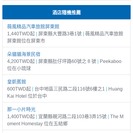
酒店隨機推薦
薇風精品汽車旅館屏東館
1,440TWD起
|
屏東縣大豐路3巷1號
|
薇風精品汽車旅館
屏東館位在屏東市
朵貓貓海景民宿
4,200TWD起
|
屏東縣肚仔坪路60號之 8 號
|
Peekaboo
位在小琉球
皇凱賓館
600TWD起
|
台中地區三民路二段116號6樓之1
|
Huang
Kai Hotel 位於台中
那一小片時光
1,400TWD起
|
宜蘭縣親河路二段103巷3弄15號
|
The M
oment Homestay 位在五結鄉