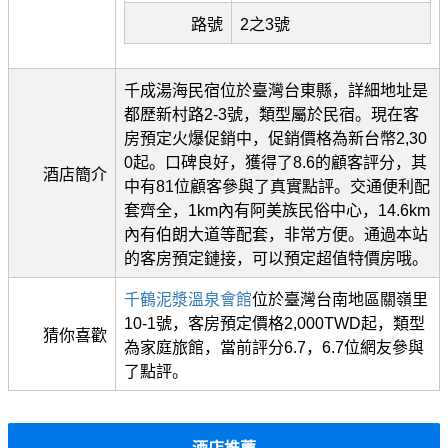
路號
2之3號
千成湯海民宿位於臺灣台東縣，詳細地址是
都歷新村路2-3號，類型屬於民宿。現在客
房預定火爆促銷中，促銷價格為新台幣2,30
0起。口碑良好，獲得了8.6的顧客評分，其
酒店簡介
中有81位顧客參與了真實點評。交通便利配
套齊全，1km內有阿美族民俗中心，14.6km
內有伯朗大道等配套，非常方便。通過本站
的客房預定鏈接，可以預定超值特價房哦。
千鶴泥漿溫泉會館
位於臺灣台南地區關嶺里
10-1號，客房預定價格2,000TWD起，類型
猜你喜歡
為家庭旅館，當前評分6.7，6.7位網友參與
了點評。