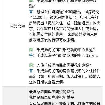
問：
千成湯海民宿的入住和退房時間是幾
點？
答：
辦理入住時間從14:30開始， 退房時間
至11:00止。視客房供應狀況，您可以在訂
房時提出「提前入住」或「延後退房」的需
常見問題
求。若住客在非指定時間辦理入住或退房，
可能需支付額外費用。 家庭旅館提供入住
前及退房後的行李寄放服務。
問：
千成湯海民宿距離成功的中心多遠？
答：
千成湯海民宿距離成功的中心 12 km。
問：
入住千成湯海民宿需要花多少錢？
答：
千成湯海民宿的房價需視您的入住條件
而定（如：所選日期、飯店政策）。請輸入
您的日期以查看房價。
最滿意老闆與老闆娘的熱情
我們是騎車環島慶祝新婚❤️
入住時老闆得知；還倒了兩小瓶梅子酒給我