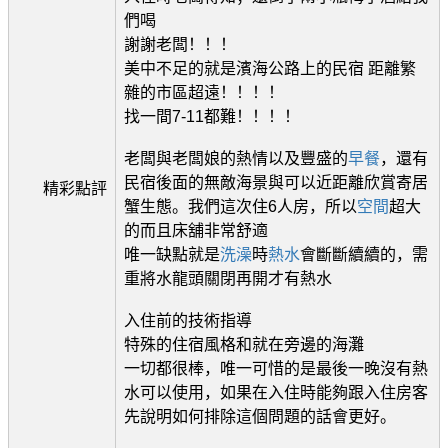
們喝
謝謝老闆！！！
美中不足的就是濱海公路上的民宿 距離繁
雜的市區超遠！！！！
找一間7-11都難！！！！
老闆與老闆娘的熱情以及豐盛的
早餐
，還有
民宿後面的無敵海景與可以近距離欣賞寄居
精彩點評
蟹生態。我們這次住6人房，所以
空間
超大
的而且床舖非常舒適
唯一缺點就是
洗澡
時
熱水
會斷斷續續的，需
重將水龍頭關閉再開才有熱水
入住前的技術指導
特殊的住宿風格和就在旁邊的海灘
一切都很棒，唯一可惜的是最後一晚沒有熱
水可以使用，如果在入住時能夠跟入住房客
先說明如何排除這個問題的話會更好。