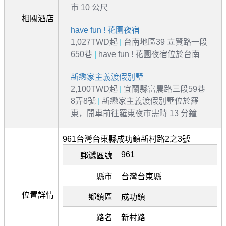
市 10 公尺
相關酒店
have fun ! 花園夜宿
1,027TWD起
|
台南地區39 立賢路一段
650巷
|
have fun ! 花園夜宿位於台南
新戀家主義渡假別墅
2,100TWD起
|
宜蘭縣富農路三段59巷
8弄8號
|
新戀家主義渡假別墅位於羅
東，開車前往羅東夜市需時 13 分鐘
961台灣台東縣成功鎮新村路2之3號
961
郵遞區號
縣市
台灣台東縣
位置詳情
鄉鎮區
成功鎮
路名
新村路