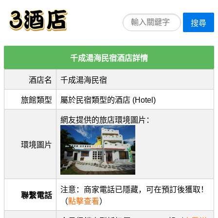
搜尋
千成湯海民宿酒店詳情
酒店名
千成湯海民宿
旅館類型
屬於民宿類型的酒店 (Hotel)
網友提供的旅店環境圖片：
環境圖片
注意：商家電話已隱藏，可在預訂後獲取！
聯繫電話
（
點擊查看
）