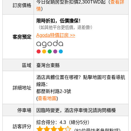
今日促銷房型折扣價2,300TWD起（
查看詳
訂房價格
情
）
限時折扣，低價擔保！
（如其他平台更低價，退差價!）
Agoda特價訂房 >>
客房預定
區域
臺灣台東縣
酒店具體位置在哪裡？點擊地圖可查看導航
線路：
詳細地址
都歷新村路2-3號
(
查看地圖
)
停車場
因臨時變更，酒店停車情況請詢問櫃檯
綜合得分：4.3（總分5分）
訪客評分
（81位受訪者參與點評）