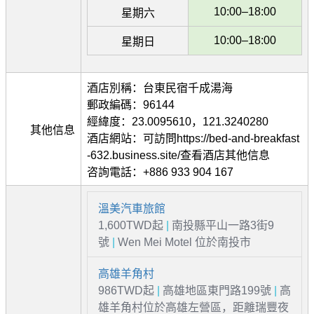
10:00–18:00
星期六
10:00–18:00
星期日
酒店別稱：台東民宿千成湯海
郵政編碼：96144
經緯度：23.0095610，121.3240280
其他信息
酒店網站：可訪問https://bed-and-breakfast
-632.business.site/查看酒店其他信息
咨詢電話：+886 933 904 167
溫美汽車旅館
1,600TWD起
|
南投縣平山一路3街9
號
|
Wen Mei Motel 位於南投市
高雄羊角村
986TWD起
|
高雄地區東門路199號
|
高
雄羊角村位於高雄左營區，距離瑞豐夜