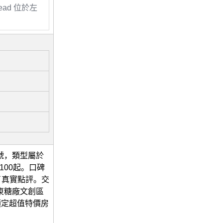
stead 位於左
號，類型屬於
100起。口碑
了真實點評。交
台東糖廠文創區
預定超值特價房