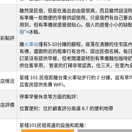
雖然是民宿，但是在進出自由度很高，而且雖然說沒
有準備ㄧ些簡便的早餐供認使用，只是我們有自己要
用到，但有準備就感覺很貼心。個人的感覺小小的缺
箱
">冰箱。
精彩點評
離
火車站
僅有5-10分鐘的腳程，座落在清靜的住宅區內
有禮，還跟附近的租車行有合作，提出民宿名稱，每日折
訂是沒有提供早餐，但老闆還是特別有準備麵包咖啡
供住客享用， 管家的打掃非常認真，住三天，在室內
星棧 101 民宿距離台東火車站步行約 2 分鐘，設有
酒店情況
且客房提供免費 WiFi。
停車早餐休息等方面的點評：
酒店評價
位置便利：位於顧客評分高達 8.7 的便利地帶
星棧101民宿周邊的設施和距離：