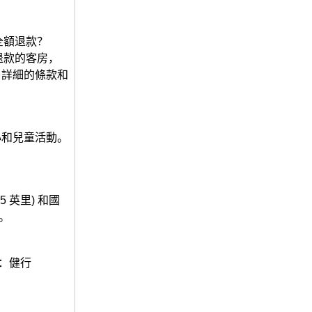
全額退款？
退款的客房，
。詳細的條款和
心和兒童活動。
5 英里) 和國
點。
：健行