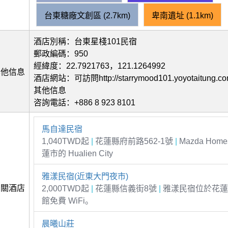
台東糖廠文創區 (2.7km)
卑南遺址 (1.1km)
酒店別稱：台東星棧101民宿
郵政編碼：950
經緯度：22.7921763，121.1264992
其他信息
酒店網站：可訪問http://starrymood101.yoyotaitung.
其他信息
咨詢電話：+886 8 923 8101
馬自達民宿
1,040TWD起
|
花蓮縣府前路562-1號
|
Mazda Home
蓮市的 Hualien City
雅漾民宿(近東大門夜市)
相關酒店
2,000TWD起
|
花蓮縣信義街8號
|
雅漾民宿位於花蓮
館免費 WiFi。
晨曦山莊