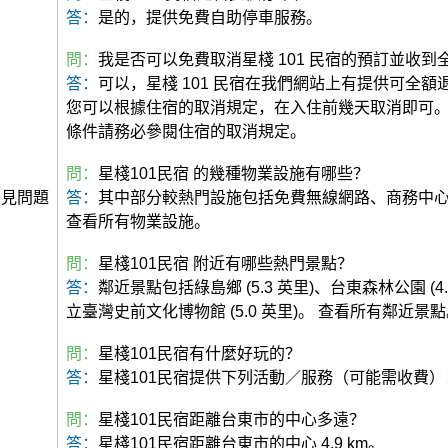
答：
是的，提供免費自助停車服務。
問：
我是否可以免費取消星棧 101 民宿的預訂並收到
答：
可以，星棧 101 民宿在我們網站上有提供可全額
您可以根據住宿的取消規定，在入住前幾天取消即可
條件請務必參閱住宿的取消規定。
問：
星棧101民宿 的幾種物業設施有哪些？
常見問題
答：
其中部分較熱門設施包括免費無線網路、商務中
查看所有物業設施。
問：
星棧101民宿 附近有哪些熱門景點？
答：
鄰近景點包括綠島鄉 (5.3 英里)、台東森林公園 (4.
立臺灣史前文化博物館 (5.0 英里)。 查看所有鄰近景
問：
星棧101民宿有什麼好玩的？
答：
星棧101民宿提供下列活動／服務（可能需收費）
問：
星棧101民宿距離台東市的中心多遠？
答：
星棧101民宿距離台東市的中心 4.9 km。