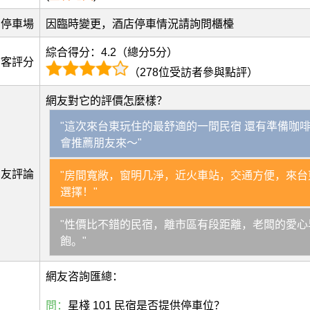
停車場
因臨時變更，酒店停車情況請詢問櫃檯
綜合得分：4.2（總分5分）
訪客評分
（278位受訪者參與點評）
網友對它的評價怎麼樣？
"這次來台東玩住的最舒適的一間民宿 還有準備咖啡
會推薦朋友來～"
網友評論
"房間寬敞，窗明几淨，近火車站，交通方便，來台
選擇！"
"性價比不錯的民宿，離市區有段距離，老闆的愛心
飽。"
網友咨詢匯總：
問：
星棧 101 民宿是否提供停車位？