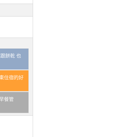
跟餅乾 也
東住宿的好
早餐管