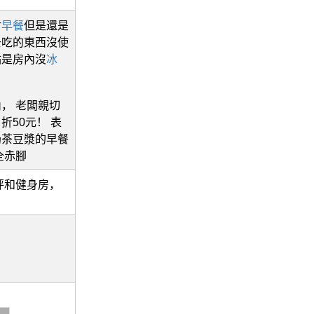
附
早餐
但是還是
去吃的東西沒使
點是房內沒
冰
， 老闆親切
50元！ 表
奶茶豆漿的早餐
全赤腳
草坪和健身房，