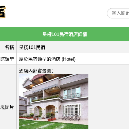
星棧101民宿酒店詳情
名稱
星棧101民宿
旅館類型
屬於民宿類型的酒店 (Hotel)
酒店內部實景圖：
環境圖片