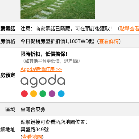
聯繫電話
注意：商家電話已隱藏，可在預訂後獲取！（
點擊查
訂房價格
今日促銷房型折扣價1,100TWD起（
查看詳情
）
限時折扣，低價擔保！
（如其他平台更低價，退差價!）
Agoda特價訂房 >>
客房預定
區域
臺灣台東縣
點擊鏈接可查看酒店地圖位置：
詳細地址
興盛路349號
(
查看地圖
)