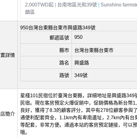
2,000TWD起
|
台南地區光和39號
|
Sunshino farm
鎮區
950台灣台東縣台東市興盛路349號
950
郵遞區號
縣市
台灣台東縣台東市
位置詳情
路名
興盛路
路號
349號
星棧101民宿位於臺灣台東縣，詳細地址是興盛路349
民宿。現在客房預定火爆促銷中，促銷價格為新台幣1,
良好，獲得了8.3的顧客評分，其中有278位顧客參與
酒店簡介
通便利配套齊全，1.1km內有卑南遺址，2.7km內有
等配套，非常方便。通過本站的客房預定鏈接，可以
哦。