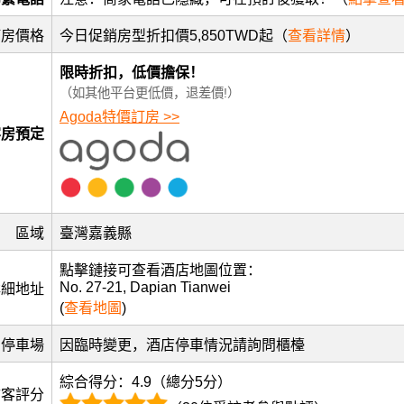
訂房價格
今日促銷房型折扣價5,850TWD起（
查看詳情
）
限時折扣，低價擔保！
（如其他平台更低價，退差價!）
Agoda特價訂房 >>
客房預定
區域
臺灣嘉義縣
點擊鏈接可查看酒店地圖位置：
No. 27-21, Dapian Tianwei
詳細地址
(
查看地圖
)
停車場
因臨時變更，酒店停車情況請詢問櫃檯
綜合得分：4.9（總分5分）
訪客評分