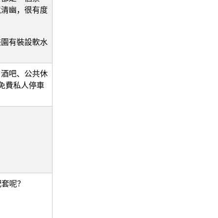
境清幽，很有度
。
裝園有裝設軟水
、酒吧、公共休
和免費私人停車
和配套呢？