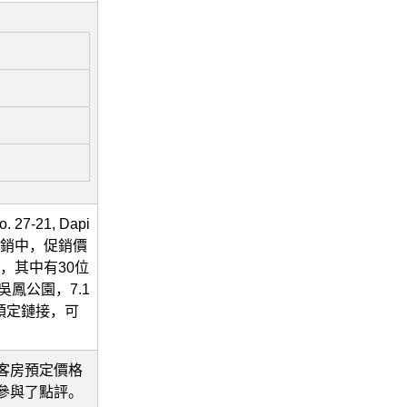
7-21, Dapi
爆促銷中，促銷價
分，其中有30位
鳳公園，7.1
預定鏈接，可
客房預定價格
友參與了點評。