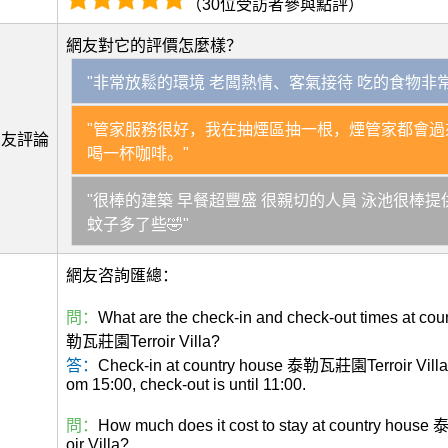
（30位受訪者參與點評）
網友對它的評價怎麼樣？
"非常放鬆的環境 老闆熱情、客氣接待 吃的食物非常
"管家服務很好，我在抽煙區抽一根，煙管家都會過
網友評論
喝一杯咖啡。"
"很棒的建築 早餐超豐盛 很親切的人員 泳池很棒提
蚊子多了些🤣"
網友咨詢匯總：
問：
What are the check-in and check-out times at co
勒瓦莊園Terroir Villa?
答：
Check-in at country house 泰勒瓦莊園Terroir Villa i
om 15:00, check-out is until 11:00.
問：
How much does it cost to stay at country hou
oir Villa?