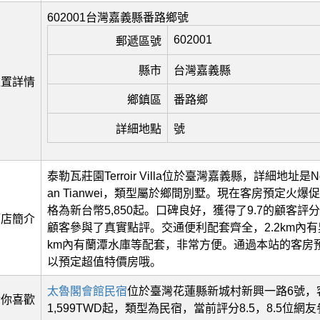
602001台灣嘉義縣番路鄉號
602001
郵遞區號
縣市
台灣嘉義縣
位置詳情
鄉鎮區
番路鄉
詳細地點
號
泰勒瓦莊園Terroir Villa位於臺灣嘉義縣，詳細地址是No. 2
an Tianwei，類型屬於鄉間別墅。現在客房預定火
格為新台幣5,850起。口碑良好，獲得了9.7的顧客評
酒店簡介
顧客參與了真實點評。交通便利配套齊全，2.2km內有吳
km內有蘭潭水庫等配套，非常方便。通過本站的客房
以預定超值特價房哦。
太魯閣會館民宿
位於臺灣花蓮縣新城村新興一路6號，
猜你喜歡
1,599TWD起，類型為民宿，當前評分8.5，8.5位網