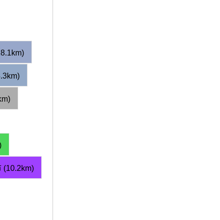
.1km)
3km)
km)
)
0.2km)