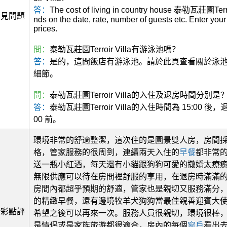
答：
The cost of living in country house 泰勒瓦莊園Terro
常見問題
nds on the date, rate, number of guests etc. Enter your
prices.
問：
泰勒瓦莊園Terroir Villa有游泳池嗎？
答：
是的，這間飯店有游泳池。請於此頁查看關於泳
細節。
問：
泰勒瓦莊園Terroir Villa的入住及退房時間分別是
答：
泰勒瓦莊園Terroir Villa的入住時間為 15:00 後，
00 前。
環境非常的舒適整潔，這次住的是園景雙人房，房間
格，管家服務的很周到，連續兩天入住的
早餐
都非常
送一瓶小紅酒，每天還有小貓跟狗狗可愛的撒嬌太療
無限供應可以待在房間裡舒服的享用，在退房時滿滿
房間內都超乎預期的舒適，管家也是親切又服務滿分
的精緻早餐，還有邊境牧羊犬狗狗當最佳親善迎賓大
精彩點評
希望之後可以再來一次。服務人員很親切，環境很棒
是情侶或是家族旅遊都很適合，房內的每個
窗戶
看出