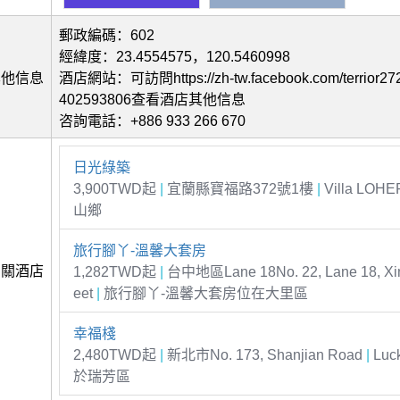
郵政編碼：602
經緯度：23.4554575，120.5460998
其他信息
酒店網站：可訪問https://zh-tw.facebook.com/terrior272
402593806查看酒店其他信息
咨詢電話：+886 933 266 670
日光綠築
3,900TWD起
|
宜蘭縣寶福路372號1樓
|
Villa LO
山鄉
旅行腳丫-溫馨大套房
相關酒店
1,282TWD起
|
台中地區Lane 18No. 22, Lane 18, Xinr
eet
|
旅行腳丫-溫馨大套房位在大里區
幸福棧
2,480TWD起
|
新北市No. 173, Shanjian Road
|
Luc
於瑞芳區