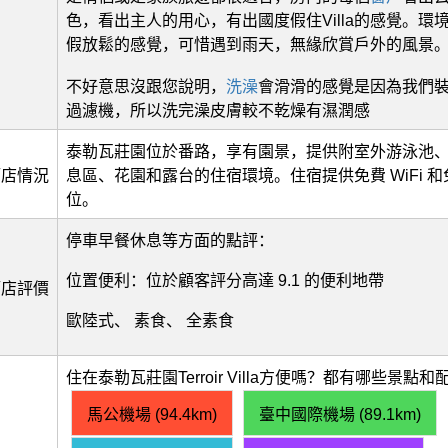
色，看出主人的用心，有出國度假住Villa的感覺。環
假放鬆的感覺，可惜遇到雨天，無緣欣賞戶外的風景
不好意思沒跟您說明，
洗澡
會滑滑的感覺是因為我們
過濾機，所以洗完澡皮膚較不乾燥有濕潤感
泰勒瓦莊園位於番路，享有園景，提供附室外游泳池
酒店情況
息區、花園和露台的住宿環境。住宿提供免費 WiFi 
位。
停車早餐休息等方面的點評：
位置便利：位於顧客評分高達 9.1 的便利地帶
酒店評價
歐陸式、 素食、 全素食
住在泰勒瓦莊園Terroir Villa方便嗎？都有哪些景點
馬公機場 (94.4km)
臺中國際機場 (89.1km)