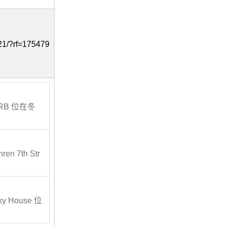
1/?rf=175479
HERB 位在冬
en 7th Str
ky House 位