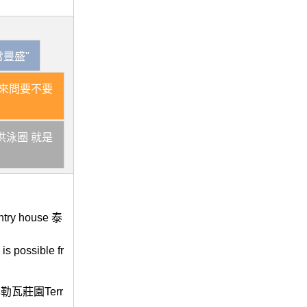
豐盛"
來問要不要
供泳圈 就是
untry house 泰
s possible fr
se 泰勒瓦莊園Terr