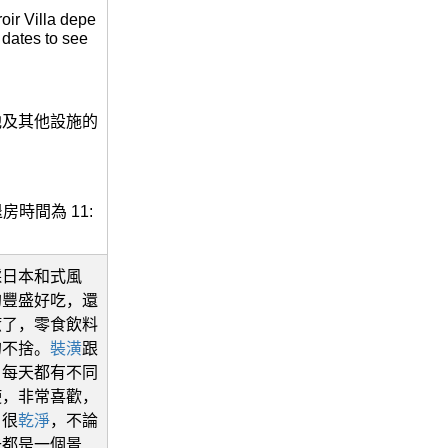
ir Villa depe
 dates to see
池及其他設施的
？
退房時間為 11:
採日本和式風
的豐盛好吃，還
癒了，零食飲料
的不捨。
裝潢
跟
，每天都有不同
使，非常喜歡，
，很
乾淨
，不論
去都是一個景