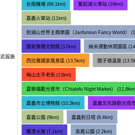
台南機場 (66.1km)
奮起湖火車站 (16km)
嘉義火車站 (11km)
劍湖山世界主題樂園（Janfunsun Fancy World） (18
國家廣播文物館 (17km)
納米運動休閒園區 (14.
附近設施
西拉雅國家風景區 (13.5km)
關子嶺溫泉 (13.5
梅山太平老街 (13km)
嘉樂福觀光夜市（Chialefu Night Market） (11.8km
嘉義市立博物館 (10.3km)
嘉義文化路觀光夜市 (1
嘉義公園 (9km)
嘉義射日塔 (8.4km)
蘭潭水庫 (7.1km)
吳鳳公園 (2.2km)