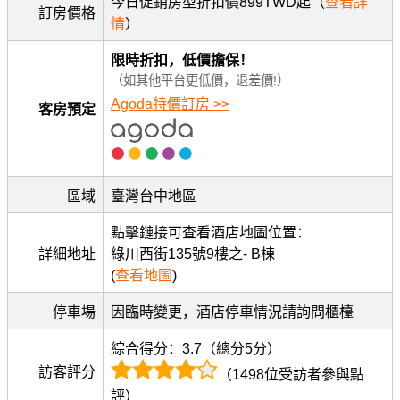
今日促銷房型折扣價899TWD起（
查看詳
訂房價格
情
）
限時折扣，低價擔保！
（如其他平台更低價，退差價!）
Agoda特價訂房 >>
客房預定
區域
臺灣台中地區
點擊鏈接可查看酒店地圖位置：
詳細地址
綠川西街135號9樓之- B棟
(
查看地圖
)
停車場
因臨時變更，酒店停車情況請詢問櫃檯
綜合得分：3.7（總分5分）
訪客評分
（1498位受訪者參與點
評）