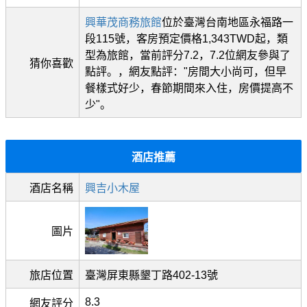
興華茂商務旅館
位於臺灣台南地區永福路一
段115號，客房預定價格1,343TWD起，類
型為旅館，當前評分7.2，7.2位網友參與了
猜你喜歡
點評。，網友點評："房間大小尚可，但早
餐樣式好少，春節期間來入住，房價提高不
少"。
酒店推薦
酒店名稱
興吉小木屋
圖片
旅店位置
臺灣屏東縣墾丁路402-13號
8.3
網友評分