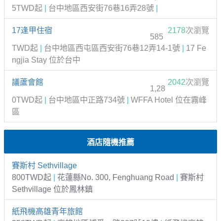
5TWD起
|
台中地區西安街76巷16弄28號
|
17逢甲住宿
2178
次瀏覽
585
TWD起
|
台中地區西屯區西安街76巷12弄14-1號
|
17 Fe
ngjia Stay 位於台中
議蘆會館
2042
次瀏覽
1,28
0TWD起
|
台中地區中正路734號
|
WFFA Hotel 位在霧峰
區
酒店隨機推薦
賽斯村 Sethvillage
800TWD起
|
花蓮縣No. 300, Fenghuang Road
|
賽斯村
Sethvillage 位於鳳林鎮
紙飛機高雄青年旅館