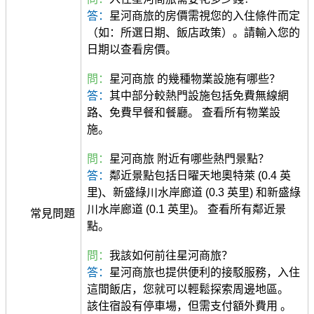
答：
星河商旅的房價需視您的入住條件而定
（如：所選日期、飯店政策）。請輸入您的
日期以查看房價。
問：
星河商旅 的幾種物業設施有哪些？
答：
其中部分較熱門設施包括免費無線網
路、免費早餐和餐廳。 查看所有物業設
施。
問：
星河商旅 附近有哪些熱門景點？
答：
鄰近景點包括日曜天地奧特萊 (0.4 英
里)、新盛綠川水岸廊道 (0.3 英里) 和新盛綠
川水岸廊道 (0.1 英里)。 查看所有鄰近景
常見問題
點。
問：
我該如何前往星河商旅？
答：
星河商旅也提供便利的接駁服務，入住
這間飯店，您就可以輕鬆探索周邊地區。
該住宿設有停車場，但需支付額外費用 。