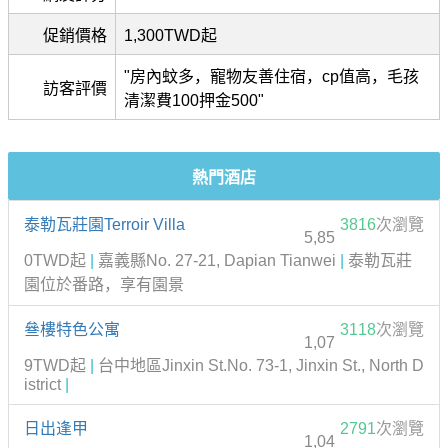
促銷價格
1,300TWD起
"房內蚊多，寵物友善住宿，cp值高，毛孩
訪客評價
清潔費100押金500"
熱門酒店
泰勒瓦莊園Terroir Villa
3816
次瀏覽
5,85
0TWD起
|
嘉義縣No. 27-21, Dapian Tianwei
|
泰勒瓦莊
園位於番路，享有園景
叄樓特色公寓
3118
次瀏覽
1,07
9TWD起
|
台中地區Jinxin St.No. 73-1, Jinxin St., North D
istrict
|
日出逢甲
2791
次瀏覽
1,04