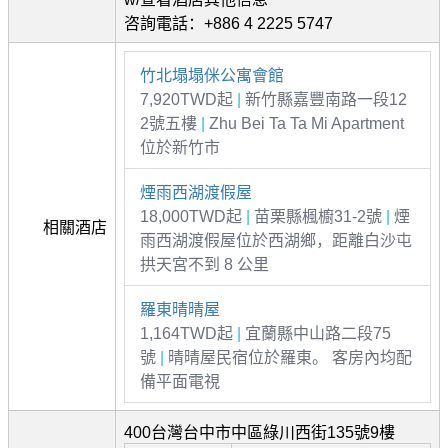
咨詢電話：+886 4 2225 5747
竹北塌塌侎公寓會館
7,920TWD起
|
新竹縣嘉豐南路一段12
2號五樓
|
Zhu Bei Ta Ta Mi Apartment
位於新竹市
煙雨西湖渡假屋
18,000TWD起
|
苗栗縣楓櫥31-2號
|
煙
相關酒店
雨西湖渡假屋位於西湖鄉，距離白沙屯
拱天宮不到 8 公里
羅東晴晴屋
1,164TWD起
|
宜蘭縣中山路二段75
號
|
晴晴屋民宿位於羅東。 客房內均配
備平面電視
400台灣台中市中區綠川西街135號9樓