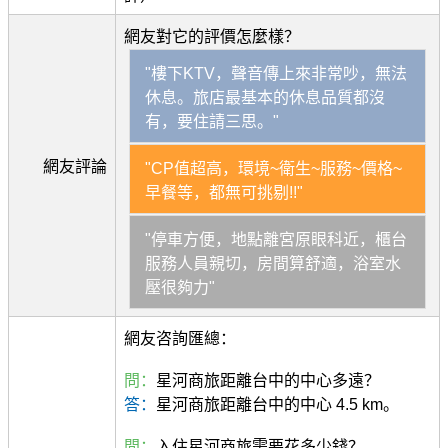
網友對它的評價怎麼樣？
"樓下KTV，聲音傳上來非常吵，無法
休息。旅店最基本的休息品質都沒
有，要住請三思。"
網友評論
"CP值超高，環境~衛生~服務~價格~
早餐等，都無可挑剔!!"
"停車方便，地點離宮原眼科近，櫃台
服務人員親切，房間算舒適，浴室水
壓很夠力"
網友咨詢匯總：
問：
星河商旅距離台中的中心多遠？
答：
星河商旅距離台中的中心 4.5 km。
問：
入住星河商旅需要花多少錢？