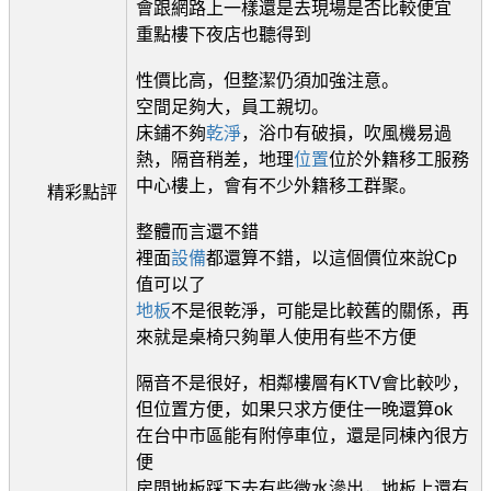
會跟網路上一樣還是去現場是否比較便宜
重點樓下夜店也聽得到
性價比高，但整潔仍須加強注意。
空間足夠大，員工親切。
床鋪不夠
乾淨
，浴巾有破損，吹風機易過
熱，隔音稍差，地理
位置
位於外籍移工服務
中心樓上，會有不少外籍移工群聚。
精彩點評
整體而言還不錯
裡面
設備
都還算不錯，以這個價位來說Cp
值可以了
地板
不是很乾淨，可能是比較舊的關係，再
來就是桌椅只夠單人使用有些不方便
隔音不是很好，相鄰樓層有KTV會比較吵，
但位置方便，如果只求方便住一晚還算ok
在台中市區能有附停車位，還是同棟內很方
便
房間地板踩下去有些微水滲出，地板上還有