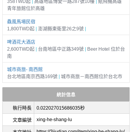
358TWD起
|
高雄地區博愛一路287號10樓
|
紙飛機高雄
青年旅館位於高雄
驫風馬場民宿
1,800TWD起
|
澎湖縣東衛里26之9號
|
啤酒花大酒店
2,600TWD起
|
台南地區中正路349號
|
Beer Hotel 位於台
南
城市商旅- 南西館
台北地區南京西路169號
|
城市商旅－南西館位於台北市
統計信息
執行時長
0.022027015686035秒
xing-he-shang-lu
文章編號
https://3jiudian.com/item/xing-he-shang-lu/