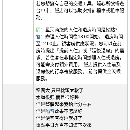
若您想擁有自己的交通工具，隨心所欲暢遊
台中市，飯店可以協助安排計程車或租車服
務。
問：
星河商旅的入住和退房時間是幾點？
答：
辦理入住時間從18:00開始， 退房時間
至12:00止。視客房供應狀況，您可以在訂
房時提出「提前入住」或「延後退房」的需
求。若住客在非指定時間辦理入住或退房，
可能需支付額外費用。 飯店提供入住前及
退房後的行李寄放服務。 前台提供全天候
服務。
空間大 只是枕頭太軟了
水壓很強 而且很好睡
但是整體起來我給七分左右
但是
隔音
效果不怎麼好
但是便宜有得睡就好了
重點平日九百不知道下次來