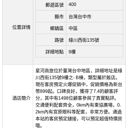
400
郵遞區號
縣市
台灣台中市
位置詳情
鄉鎮區
中區
路號
綠川西街135號
詳細地點
9樓
星河商旅位於臺灣台中地區，詳細地址是綠
川西街135號9樓之- B棟，類型屬於飯店。
現在客房預定火爆促銷中，促銷價格為新台
幣899起。口碑良好，獲得了7.4的顧客評
酒店簡介
分，其中有1498位顧客參與了真實點評。
交通便利配套齊全，0km內有東協廣場，0.
2km內有宮原眼科等配套，非常方便。通過
本站的客房預定鏈接，可以預定超值特價房
哦。