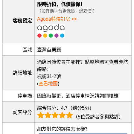
限時折扣，低價擔保！
（如其他平台更低價，退差價!）
Agoda特價訂房 >>
客房預定
區域
臺灣苗栗縣
酒店具體位置在哪裡？點擊地圖可查看導航
線路：
詳細地址
楓櫥31-2號
(
查看地圖
)
停車場
因臨時變更，酒店停車情況請詢問櫃檯
綜合得分：4.7（總分5分）
訪客評分
（5位受訪者參與點評）
網友對它的評價怎麼樣？