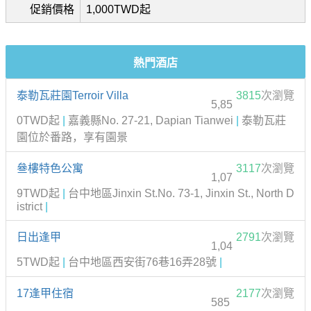
促銷價格
1,000TWD起
熱門酒店
泰勒瓦莊園Terroir Villa
3815
次瀏覽
5,85
0TWD起
|
嘉義縣No. 27-21, Dapian Tianwei
|
泰勒瓦莊
園位於番路，享有園景
叄樓特色公寓
3117
次瀏覽
1,07
9TWD起
|
台中地區Jinxin St.No. 73-1, Jinxin St., North D
istrict
|
日出逢甲
2791
次瀏覽
1,04
5TWD起
|
台中地區西安街76巷16弄28號
|
17逢甲住宿
2177
次瀏覽
585