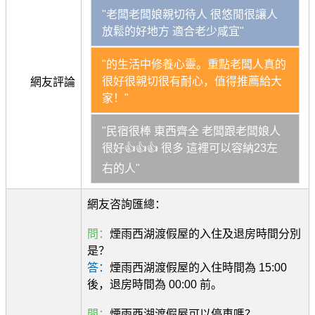
"老闆老闆娘親切待人 很悠閒很讓人
放鬆的好地方 適合老少咸宜"
"的生活中修養心靈。重點老闆人真的
很好很親切很有耐心，值得推薦給大
網友評論
家！"
"民宿很棒 東西齊全 老闆跟老闆娘人
很好👍👍👍 很多 這裡可以容納23左
右的人"
網友咨詢匯總：
問：
煙雨西湖渡假屋的入住及退房時間分別
是？
答：
煙雨西湖渡假屋的入住時間為 15:00
後，退房時間為 00:00 前。
問：
煙雨西湖渡假屋可以停車嗎？