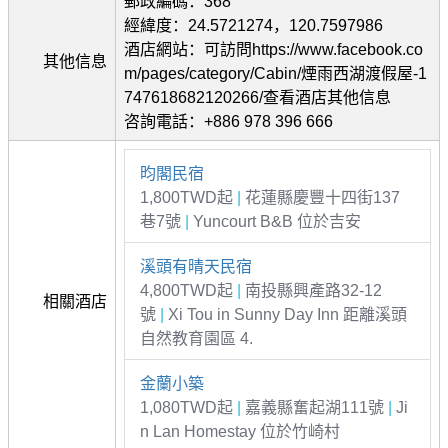
郵政編碼：368
經緯度：24.5721274，120.7597986
酒店網站：可訪問https://www.facebook.co
其他信息
m/pages/category/Cabin/煙雨西湖渡假屋-1
747618682120266/查看酒店其他信息
咨詢電話：+886 978 396 666
昀閣民宿
1,800TWD起
|
花蓮縣慶豐十四街137
巷7號
|
Yuncourt B&B 位於吉安
溪頭有晴天民宿
4,800TWD起
|
南投縣興產路32-12
相關酒店
號
|
Xi Tou in Sunny Day Inn 距離溪頭
自然教育園區 4.
金蘭小築
1,080TWD起
|
嘉義縣奮起湖111號
|
Ji
n Lan Homestay 位於竹崎村