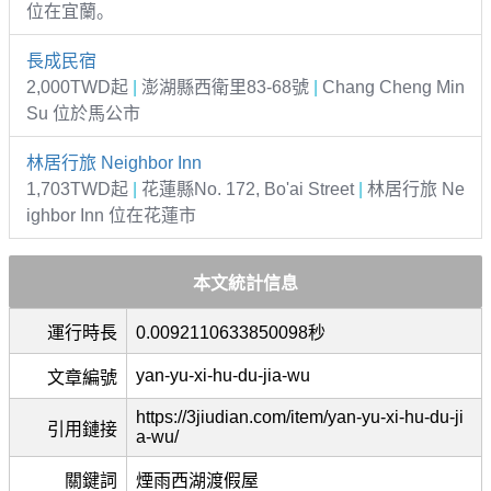
位在宜蘭。
長成民宿
2,000TWD起
|
澎湖縣西衛里83-68號
|
Chang Cheng Min
Su 位於馬公市
林居行旅 Neighbor Inn
1,703TWD起
|
花蓮縣No. 172, Bo'ai Street
|
林居行旅 Ne
ighbor Inn 位在花蓮市
本文統計信息
運行時長
0.0092110633850098秒
yan-yu-xi-hu-du-jia-wu
文章編號
https://3jiudian.com/item/yan-yu-xi-hu-du-ji
引用鏈接
a-wu/
關鍵詞
煙雨西湖渡假屋