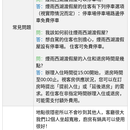
答：
煙雨西湖渡假屋的住客有下列停車選項
（視實際情況而定）：停車場停車場路邊停
車免費停車
常見問題
問：
我該如何前往煙雨西湖渡假屋？
答：
想自駕的住客也別擔心，煙雨西湖渡假
屋設有停車場。 住客可免費停車。
問：
煙雨西湖渡假屋的入住和退房時間是幾
點？
答：
辦理入住時間從15:00開始， 退房時間
至00:00止。視客房供應狀況，您可以在訂
房時提出「提前入住」或「延後退房」的需
求。若住客在非指定時間辦理入住或退房，
可能需支付額外費用。
地點很隱密所以不會吵到其他人，客廳很大
我們12個人坐超寬敞，廚房有鍋具可以使用
很好！