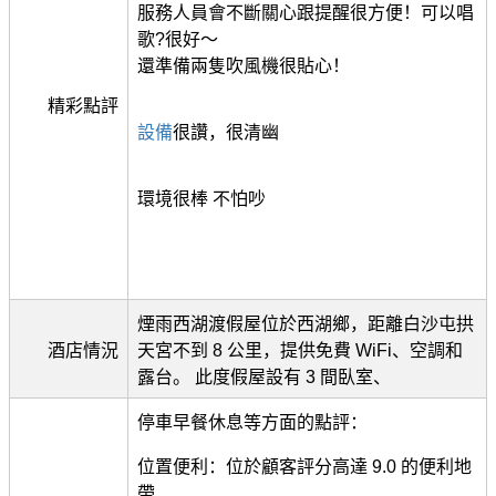
服務人員會不斷關心跟提醒很方便！可以唱
歌?很好～
還準備兩隻吹風機很貼心！
精彩點評
設備
很讚，很清幽
環境很棒 不怕吵
煙雨西湖渡假屋位於西湖鄉，距離白沙屯拱
酒店情況
天宮不到 8 公里，提供免費 WiFi、空調和
露台。 此度假屋設有 3 間臥室、
停車早餐休息等方面的點評：
位置便利：位於顧客評分高達 9.0 的便利地
帶