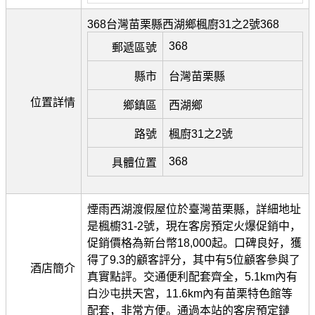
368台灣苗栗縣西湖鄉楓廚31之2號368
368
郵遞區號
縣市
台灣苗栗縣
位置詳情
鄉鎮區
西湖鄉
路號
楓廚31之2號
368
具體位置
煙雨西湖渡假屋位於臺灣苗栗縣，詳細地址
是楓櫥31-2號，現在客房預定火爆促銷中，
促銷價格為新台幣18,000起。口碑良好，獲
得了9.3的顧客評分，其中有5位顧客參與了
酒店簡介
真實點評。交通便利配套齊全，5.1km內有
白沙屯拱天宮，11.6km內有苗栗特色館等
配套，非常方便。通過本站的客房預定鏈