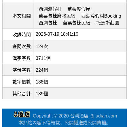
西湖渡假村
苗栗度假屋
本文相關
苗栗包棟麻將民宿
西湖渡假村Booking
西湖包棟
苗栗包棟民宿
托馬斯莊園
2026-07-19 18:41:10
收錄時間
查閱次數
124次
漢字字數
3711個
字母字數
224個
數字個數
188個
其他合計
189個
Copyright © 2020 台灣酒店. 3jiudian.com
本網站內容不得轉載、公開播送或公開傳輸。