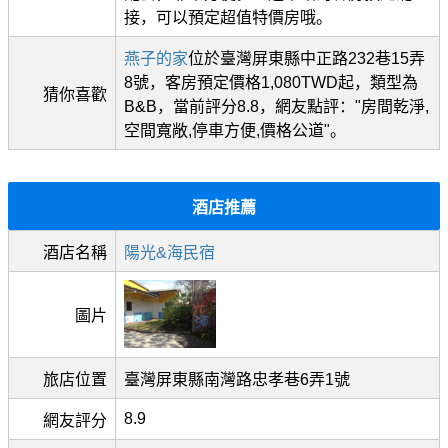
接，可以預定超值特價房哦。
燕子的家
位於臺灣屏東縣中正路232巷15弄
8號，客房預定價格1,080TWD起，類型為
猜你喜歡
B&B，當前評分8.8，網友點評："房間乾淨,
空間寬敞,停車方便,價格公道"。
酒店推薦
酒店名稱
陽光&海民宿
圖片
旅店位置
臺灣屏東縣南灣路忠孝巷6弄1號
8.9
網友評分