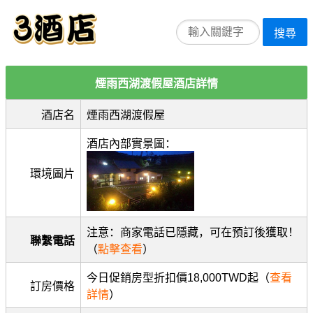
搜尋
煙雨西湖渡假屋酒店詳情
酒店名
煙雨西湖渡假屋
酒店內部實景圖：
環境圖片
注意：商家電話已隱藏，可在預訂後獲取！
聯繫電話
（
點擊查看
）
今日促銷房型折扣價18,000TWD起（
查看
訂房價格
詳情
）