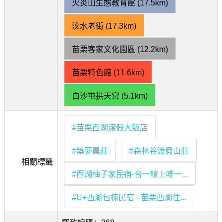
火炎山生態教育館 (17.5km)
汶水老街 (17.3km)
苗栗客家文化園區 (12.2km)
苗栗特色館 (11.6km)
白沙屯拱天宮 (5.1km)
#苗栗西湖渡假大飯店
#築夢農莊
#森林谷渡假山莊
相關標籤
#西湖柚子家民宿‑台一線上唯一...
#U+西湖包棟民宿 ‑ 苗栗西湖住...