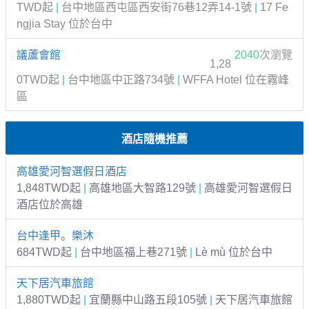
TWD起
|
台中地區西屯區西安街76巷12弄14-1號
|
17 Fe
ngjia Stay 位於台中
議蘆會館
2040
次瀏覽
1,28
0TWD起
|
台中地區中正路734號
|
WFFA Hotel 位在霧峰
區
酒店隨機推薦
高雄愛河智選假日酒店
1,848TWD起
|
高雄地區大智路129號
|
高雄愛河智選假日
酒店位於高雄
台中逢甲。樂沐
684TWD起
|
台中地區福上巷271號
|
Lè mù 位於台中
天下居汽車旅館
1,880TWD起
|
宜蘭縣中山路五段105號
|
天下居汽車旅館