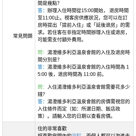
間是幾點？
答：
辦理入住時間從15:00開始， 退房時間
至11:00止。視客房供應狀況，您可以在訂
房時提出「提前入住」或「延後退房」的需
求。若住客在非指定時間辦理入住或退房，
常見問題
可能需支付額外費用。
問：
湯澄維多利亞溫泉會館的入住及退房時
間分別是？
答：
湯澄維多利亞溫泉會館的入住時間為 1
5:00 後，退房時間為 11:00 前。
問：
入住湯澄維多利亞溫泉會館需要花多少
錢？
答：
湯澄維多利亞溫泉會館的房價需視您的
入住條件而定（如：所選日期、飯店政
策）。請輸入您的日期以查看房價。
住的非常喜歡
超喜歡房間內的
浴缸
，兩個人都可以泡進去