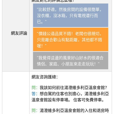
網友對它的評價怎麼樣？
"比較舒適，然後房間的設備很簡單，
沒衣櫃，沒冰箱，只有電視還行而
已。"
網友評論
"價錢公道品質不錯！老闆也很親切，
只是離合歡山有點距離，其他都不錯
喔！"
"我覺得這邊的風景好山好水的很適合
情侶、家庭、小朋友來走走玩玩！"
網友咨詢匯總：
問：
我該如何前往湯澄維多利亞溫泉會館？
答：
想自駕的住客也別擔心，湯澄維多利亞
溫泉會館設有停車場。 住客可免費停車。
問：
湯澄維多利亞溫泉會館的入住和退房時