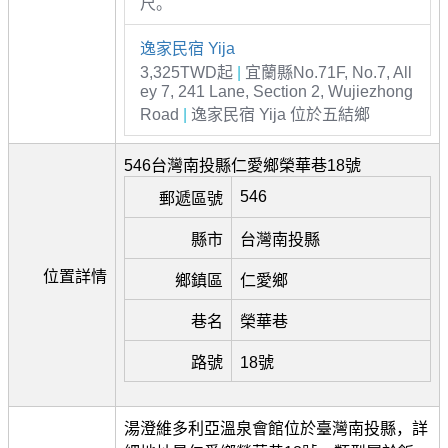
尺。
逸家民宿 Yija
3,325TWD起
|
宜蘭縣No.71F, No.7, All
ey 7, 241 Lane, Section 2, Wujiezhong
Road
|
逸家民宿 Yija 位於五結鄉
546台灣南投縣仁愛鄉榮華巷18號
546
郵遞區號
縣市
台灣南投縣
位置詳情
鄉鎮區
仁愛鄉
巷名
榮華巷
路號
18號
湯澄維多利亞溫泉會館位於臺灣南投縣，詳