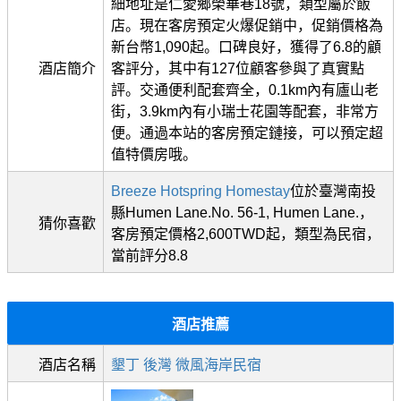
細地址是仁愛鄉榮華巷18號，類型屬於飯
店。現在客房預定火爆促銷中，促銷價格為
新台幣1,090起。口碑良好，獲得了6.8的顧
酒店簡介
客評分，其中有127位顧客參與了真實點
評。交通便利配套齊全，0.1km內有廬山老
街，3.9km內有小瑞士花園等配套，非常方
便。通過本站的客房預定鏈接，可以預定超
值特價房哦。
Breeze Hotspring Homestay
位於臺灣南投
縣Humen Lane.No. 56-1, Humen Lane.，
猜你喜歡
客房預定價格2,600TWD起，類型為民宿，
當前評分8.8
酒店推薦
酒店名稱
墾丁 後灣 微風海岸民宿