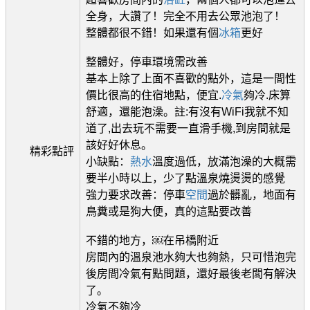
全身，大讚了！完全不用去公眾池泡了！
整體都很不錯！如果還有個
冰箱
更好
整體好，停車環境需改善
基本上除了上面不喜歡的點外，這是一間性
價比很高的住宿地點，便宜.
冷氣
夠冷.床算
舒適，還能泡澡。註:有沒有WiFi我就不知
道了,出去玩不需要一直滑手機,到房間就是
該好好休息。
精彩點評
小缺點：
熱水
溫度過低，放滿泡澡的大概需
要半小時以上，少了點溫泉燒燙燙的感覺
強力要求改善：停車
空間
過於髒亂，地面有
鳥糞或是狗大便，真的這點要改善
不錯的地方，￼在吊橋附近
房間內的溫泉池水夠大也夠熱，只可惜泡完
後房間冷氣有點問題，還好最後老闆有解決
了。
冷氣不夠冷