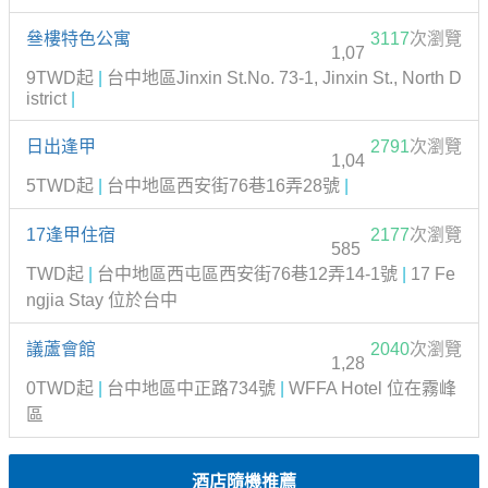
叄樓特色公寓
3117
次瀏覽
1,07
9TWD起
|
台中地區Jinxin St.No. 73-1, Jinxin St., North D
istrict
|
日出逢甲
2791
次瀏覽
1,04
5TWD起
|
台中地區西安街76巷16弄28號
|
17逢甲住宿
2177
次瀏覽
585
TWD起
|
台中地區西屯區西安街76巷12弄14-1號
|
17 Fe
ngjia Stay 位於台中
議蘆會館
2040
次瀏覽
1,28
0TWD起
|
台中地區中正路734號
|
WFFA Hotel 位在霧峰
區
酒店隨機推薦