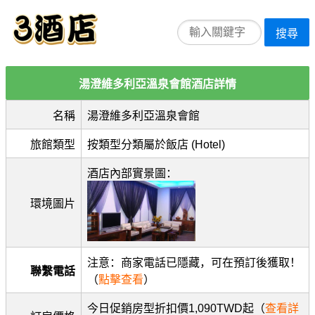
搜尋
湯澄維多利亞溫泉會館酒店詳情
名稱
湯澄維多利亞溫泉會館
旅館類型
按類型分類屬於飯店 (Hotel)
酒店內部實景圖：
環境圖片
注意：商家電話已隱藏，可在預訂後獲取！
聯繫電話
（
點擊查看
）
今日促銷房型折扣價1,090TWD起（
查看詳