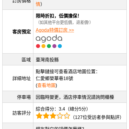
訂房價格
情
）
限時折扣，低價擔保！
（如其他平台更低價，退差價!）
Agoda特價訂房 >>
客房預定
區域
臺灣南投縣
點擊鏈接可查看酒店地圖位置：
詳細地址
仁愛鄉榮華巷18號
(
查看地圖
)
停車場
因臨時變更，酒店停車情況請詢問櫃檯
綜合得分：3.4（總分5分）
訪客評分
（127位受訪者參與點評）