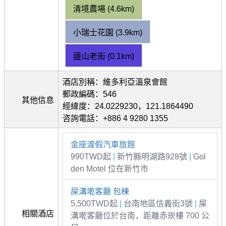
清境農場 (4.6km)
小瑞士花園 (3.9km)
廬山老街 (0.1km)
酒店別稱：維多利亞溫泉會館
郵政編碼：546
其他信息
經緯度：24.0229230，121.1864490
咨詢電話：+886 4 9280 1355
金座渡假汽車旅館
990TWD起
|
新竹縣明湖路928號
|
Gol
den Motel 位在新竹市
屎溝墘客廳 包棟
5,500TWD起
|
台南地區信義街3號
|
屎
相關酒店
溝墘客廳位於台南，距離赤崁樓 700 公