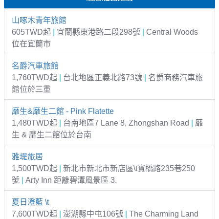
山啄木青年旅館
605TWD起
|
宜蘭縣東港路二段298號
|
Central Woods
位在宜蘭市
名爵汽車旅館
1,760TWD起
|
台北地區正義北路73號
|
名爵商務汽車旅
館位於三重
靡生&靡生二館 - Pink Flatette
1,480TWD起
|
台南地區7 Lane 8, Zhongshan Road
|
靡
生 & 靡生二館位於台南
雅堤旅居
1,500TWD起
|
新北市新北市新店區\t寶橋路235巷250
號
|
Arty Inn 距離碧潭風景區 3.
夏日澄藍 \t
7,600TWD起
|
澎湖縣中屯106號
|
The Charming Land