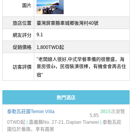
圖片
旅店位置
臺灣屏東縣車城鄉後灣村40號
9.1
網友評分
促銷價格
1,800TWD起
"老闆娘人很好,中式早餐準備的很豐盛，海
景房很👍，民宿裝潢很棒，有機會會再去住
訪客評價
宿"
熱門酒店
泰勒瓦莊園Terroir Villa
3815
次瀏覽
5,85
0TWD起
|
嘉義縣No. 27-21, Dapian Tianwei
|
泰勒瓦莊
園位於番路，享有園景