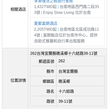
享樂慢活之輕旅行會館
1,432TWD起
|
台南地區西門路二段35
相關酒店
3號
|
Enjoy Slow Living 位於台南
夏都富朗酒店
2,205TWD起
|
台南地區北區成功路11
4號
|
富朗飯店位於台南市中心，提供
自助式餐廳和自行車出租服務
262台灣宜蘭縣礁溪鄉十六結路39-11號
262
郵遞區號
縣市
台灣宜蘭縣
位置詳情
鄉鎮區
礁溪鄉
路名
十六結路
路號
39-11號