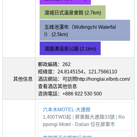
湯城日式溫泉會館 (2.7km)
五峰池瀑布（Wufengchi Waterfal
l） (2.5km)
湯圍溝溫泉公園 (2.1km)
郵政編碼：262
經緯度：24.8145154，121.7566110
其他信息
酒店網站：可訪問http://honglai.elbnb.com/
查看酒店其他信息
咨詢電話：+886 922 530 500
六本木MOTEL-大連館
1,400TWD起
|
屏東縣大連路33號
|
Ro
ppongi Motel - Dalian 位在屏東市