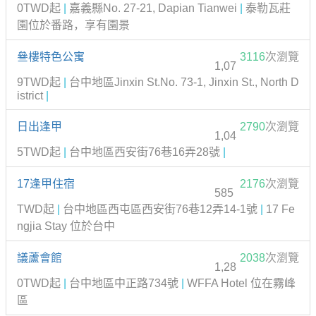
0TWD起
|
嘉義縣No. 27-21, Dapian Tianwei
|
泰勒瓦莊
園位於番路，享有園景
叄樓特色公寓
3116
次瀏覽
1,07
9TWD起
|
台中地區Jinxin St.No. 73-1, Jinxin St., North D
istrict
|
日出逢甲
2790
次瀏覽
1,04
5TWD起
|
台中地區西安街76巷16弄28號
|
17逢甲住宿
2176
次瀏覽
585
TWD起
|
台中地區西屯區西安街76巷12弄14-1號
|
17 Fe
ngjia Stay 位於台中
議蘆會館
2038
次瀏覽
1,28
0TWD起
|
台中地區中正路734號
|
WFFA Hotel 位在霧峰
區