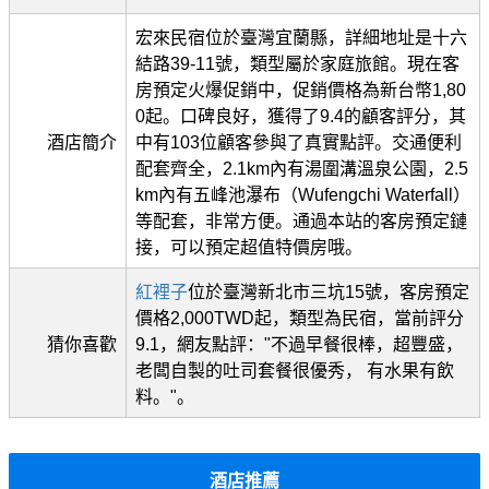
宏來民宿位於臺灣宜蘭縣，詳細地址是十六
結路39-11號，類型屬於家庭旅館。現在客
房預定火爆促銷中，促銷價格為新台幣1,80
0起。口碑良好，獲得了9.4的顧客評分，其
酒店簡介
中有103位顧客參與了真實點評。交通便利
配套齊全，2.1km內有湯圍溝溫泉公園，2.5
km內有五峰池瀑布（Wufengchi Waterfall）
等配套，非常方便。通過本站的客房預定鏈
接，可以預定超值特價房哦。
紅裡子
位於臺灣新北市三坑15號，客房預定
價格2,000TWD起，類型為民宿，當前評分
猜你喜歡
9.1，網友點評："不過早餐很棒，超豐盛，
老闆自製的吐司套餐很優秀， 有水果有飲
料。"。
酒店推薦