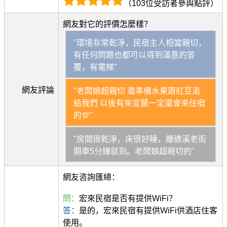
（103位受訪者參與點評）
網友對它的評價怎麼樣？
"環境非常乾淨，民宿主人相當親切，
有任何問題也都可以得到滿意的答
覆，有電梯"
網友評論
"老闆娘超親切 還準備水果跟紅豆湯
給我們 以後有來宜蘭一定還會來住宿
的💯"
"房間很乾淨，床很好睡，離礁溪老街
開車5分鐘就到。老闆娘超親切的"
網友咨詢匯總：
問：
宏來民宿是否有提供WiFi？
答：
是的，宏來民宿有提供WiFi供酒店住客
使用。