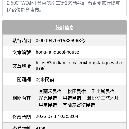
2,500TWD起
|
台東縣南二街139巷4號
|
台東愛旅行優質
民宿位於台東市。
統計信息
執行時間
0.0099470615386963秒
hong-lai-guest-house
文章編號
https://3jiudian.com/item/hong-lai-guest-ho
文章地址
use/
關鍵詞
宏來民宿
宜蘭禾民宿
松田民宿
雅比斯民宿
相關內容
浮光民宿
果宿民宿
雅比斯二館地址
星嵐民宿
宜蘭基督徒民宿
2026-07-17 03:58:04
修改時間
查看次數
41次