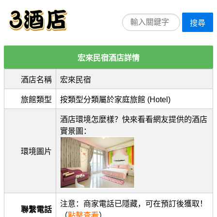
搜尋
宏來民宿酒店詳情
酒店名稱
宏來民宿
旅館類型
按類型分類屬於家庭旅館 (Hotel)
酒店環境怎麼樣？快來看看網友提供的酒店
實景圖：
環境圖片
注意：商家電話已隱藏，可在預訂後獲取！
聯繫電話
（
點擊查看
）