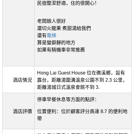
民宿整潔舒適，住的很開心！
老闆娘人很好
還切火龍果 煮甜湯給我們
還有
電梯
算是蠻僻靜的地方
如果有騎機車非常推薦
Hong Lai Guest House 位在礁溪鄉，設有
酒店情況
露台，距離湯圍溝溫泉公園不到 2.3 公里，
距離湯城日式溫泉會館不到 3.
停車早餐休息等方面的點評：
酒店評價
位置便利：位於顧客評分高達 8.7 的便利地
帶