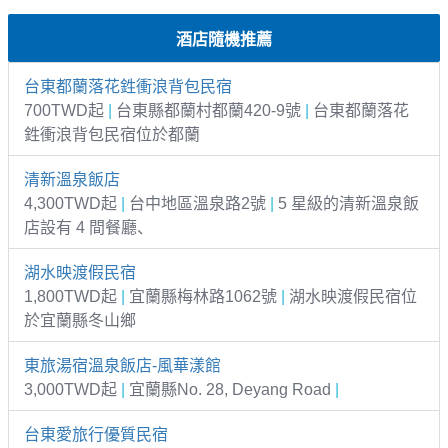
酒店隨機推薦
台東都蘭落花鉎衝浪背包民宿
700TWD起
|
台東縣都蘭村都蘭420-9號
|
台東都蘭落花
鉎衝浪背包民宿位於都蘭
清新溫泉飯店
4,300TWD起
|
台中地區溫泉路2號
|
5 星級的清新溫泉飯
店設有 4 間餐廳、
湖水映渡假民宿
1,800TWD起
|
宜蘭縣梅林路1062號
|
湖水映渡假民宿位
於宜蘭縣冬山鄉
東旅湯宿溫泉飯店-風華漾館
3,000TWD起
|
宜蘭縣No. 28, Deyang Road
|
台東愛旅行優質民宿