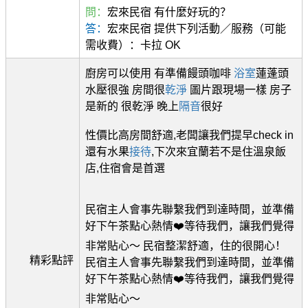
問：
宏來民宿 有什麼好玩的？
答：
宏來民宿 提供下列活動／服務（可能
需收費）：卡拉 OK
廚房可以使用 有準備饅頭咖啡
浴室
蓮蓬頭
水壓很強 房間很
乾淨
圖片跟現場一樣 房子
是新的 很乾淨 晚上
隔音
很好
性價比高房間舒適,老闆讓我們提早check in
還有水果
接待
,下次來宜蘭若不是住溫泉飯
店,住宿會是首選
民宿主人會事先聯繫我們到達時間，並準備
好下午茶點心熱情❤️等待我們，讓我們覺得
非常貼心～ 民宿整潔舒適，住的很開心！
精彩點評
民宿主人會事先聯繫我們到達時間，並準備
好下午茶點心熱情❤️等待我們，讓我們覺得
非常貼心～