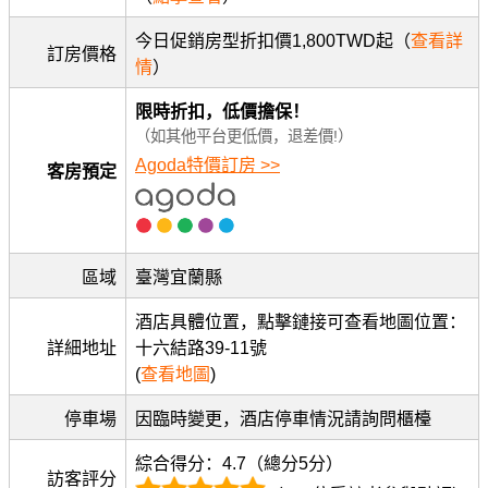
今日促銷房型折扣價1,800TWD起（
查看詳
訂房價格
情
）
限時折扣，低價擔保！
（如其他平台更低價，退差價!）
Agoda特價訂房 >>
客房預定
區域
臺灣宜蘭縣
酒店具體位置，點擊鏈接可查看地圖位置：
詳細地址
十六結路39-11號
(
查看地圖
)
停車場
因臨時變更，酒店停車情況請詢問櫃檯
綜合得分：4.7（總分5分）
訪客評分