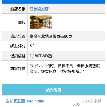
酒店名稱
紅菱閣旅店
圖片
旅店位置
臺灣台北地區峨眉街80號
8.1
網友評分
促銷價格
1,180TWD起
"近台北西門町，價位不貴，櫃檯服務態度
訪客評價
親切，短暫休息、住宿好場所。"
熱門酒店
泰勒瓦莊園Terroir Villa
3814
次瀏覽
5,85