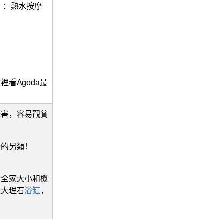
）：熱水按摩
看Agoda最
光害，容易觀賞
棒的另類！
合全家大小和機
及大理石
浴缸
，