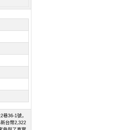
巷36-1號，
台幣2,322
顧客參與了真實