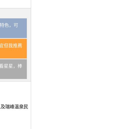
為特色，可
宜但我推薦
看星星，棒
以及瑞峰溫泉民