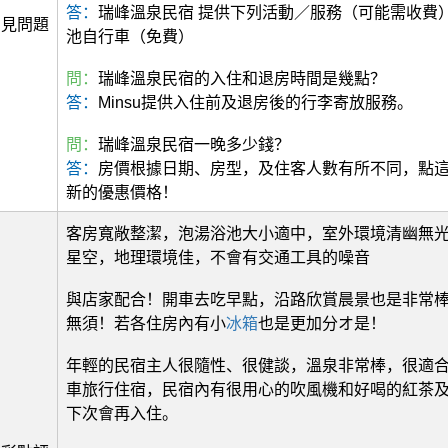
答：
瑞峰溫泉民宿 提供下列活動／服務（可能需收費
常見問題
池自行車（免費）
問：
瑞峰溫泉民宿的入住和退房時間是幾點？
答：
Minsu提供入住前及退房後的行李寄放服務。
問：
瑞峰溫泉民宿一晚多少錢？
答：
房價根據日期、房型，及住客人數有所不同，點這裡
新的優惠價格！
客房寬敞整潔，泡湯浴池大小適中，室外環境清幽無
星空，地理環境佳，不會有交通工具的噪音
與店家配合！開車去吃早點，沿路欣賞晨景也是非常
無須！若各住房內有小
冰箱
也是更加分オ是！
年輕的民宿主人很隨性、很健談，溫泉非常棒，很適
車旅行住宿，民宿內有很用心的吹風機和好喝的紅茶
下次會再入住。