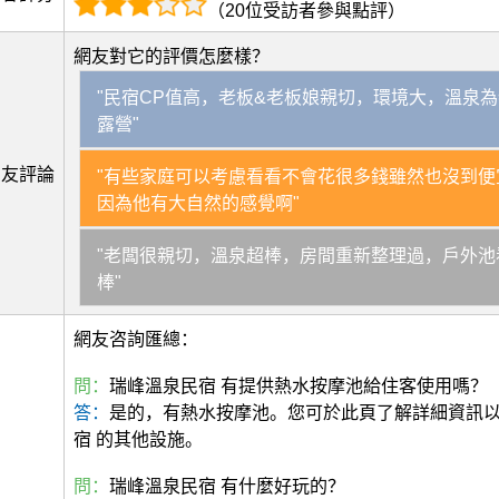
（20位受訪者參與點評）
網友對它的評價怎麼樣？
"民宿CP值高，老板&老板娘親切，環境大，溫泉
露營"
網友評論
"有些家庭可以考慮看看不會花很多錢雖然也沒到便
因為他有大自然的感覺啊"
"老闆很親切，溫泉超棒，房間重新整理過，戶外池
棒"
網友咨詢匯總：
問：
瑞峰溫泉民宿 有提供熱水按摩池給住客使用嗎？
答：
是的，有熱水按摩池。您可於此頁了解詳細資訊
宿 的其他設施。
問：
瑞峰溫泉民宿 有什麼好玩的？