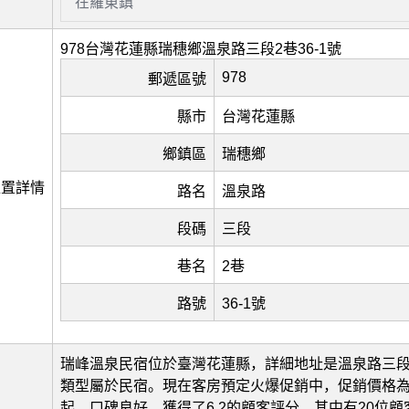
在羅東鎮
978台灣花蓮縣瑞穗鄉溫泉路三段2巷36-1號
978
郵遞區號
縣市
台灣花蓮縣
鄉鎮區
瑞穗鄉
位置詳情
路名
溫泉路
段碼
三段
巷名
2巷
路號
36-1號
瑞峰溫泉民宿位於臺灣花蓮縣，詳細地址是溫泉路三段2
類型屬於民宿。現在客房預定火爆促銷中，促銷價格為新
起。口碑良好，獲得了6.2的顧客評分，其中有20位