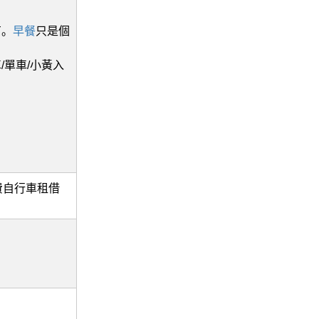
有。
早餐
只是個
/單車/小黃入
有免費自行車租借