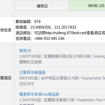
08:00–23
禮拜日
郵政編碼：978
經緯度：23.4909359，121.3517833
其他信息
酒店網站：可訪問http://ruifeng.970bnb.net/查看酒
咨詢電話：+886 933 485 246
微笑18
1,800TWD起
|
宜蘭縣親河路2段103巷18號
|
Smili
蘭縣的五結鄉
文藝青年帳篷屋
相關酒店
900TWD起
|
台中地區文華路12-6號
|
Young Artist T
位在台中
羅東夜市幸福Yes精品館
1,343TWD起
|
宜蘭縣浮崙巷22號
|
Happiness Yes H