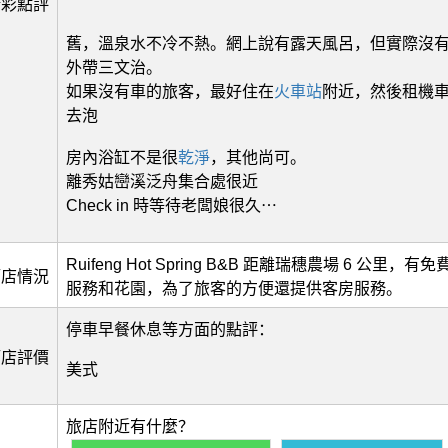
精彩點評
舊，溫泉水不冷不熱。網上說有露天風呂，但實際沒
外帶三文治。
如果沒有車的旅客，最好住在
火車站
附近，然後租機車
去泡
房內浴缸不是很
乾淨
，其他尚可。
離秀姑巒溪泛舟集合處很近
Check in 時等待老闆娘很久⋯
Ruifeng Hot Spring B&B 距離瑞穗農場 6 公里，
酒店情況
服務和花園，為了旅客的方便還提供客房服務。
停車早餐休息等方面的點評：
酒店評價
美式
旅店附近有什麼？