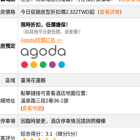
訂房價格
今日促銷房型折扣價2,322TWD起（
查看詳情
）
限時折扣，低價擔保！
（如其他平台更低價，退差價!）
Agoda特價訂房 >>
客房預定
區域
臺灣花蓮縣
點擊鏈接可查看酒店地圖位置：
詳細地址
溫泉路三段2巷36-1號
(
查看地圖
)
停車場
因臨時變更，酒店停車情況請詢問櫃檯
綜合得分：3.1（總分5分）
訪客評分