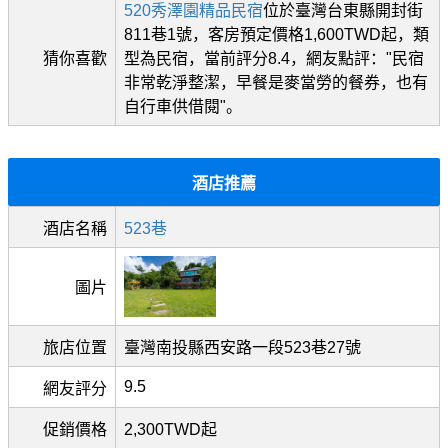
520秀澤園精品民宿
位於臺灣台東縣開封街
811巷1號，客房預定價格1,600TWD起，類
猜你喜歡
型為民宿，當前評分8.4，網友點評："民宿
非常乾淨整潔，早餐是麥當勞的餐券，也有
自行車供借閱"。
酒店推薦
酒店名稱
523巷
圖片
旅店位置
臺灣南投縣西安路一段523巷27號
9.5
網友評分
促銷價格
2,300TWD起