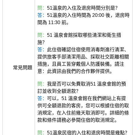
問：
51溫泉的入住及退房時間分別是？
答：
51溫泉的入住時間為 20:00 後，退房時
間為 11:30 前。
問：
51 溫泉會館採取哪些清潔和衛生措
施？
答：
此住宿確認住宿使用消毒劑進行清潔、
提供旅客手部清潔用品、採取社交距離相關
措施，且員工皆穿戴個人防護裝備。請注
常見問題
意：此資訊由我們的合作夥伴提供。
問：
我是否可以免費取消51 溫泉會館的預
訂並收到全額退款？
答：
可以，51 溫泉會館在我們網站上有提
供可全額退款的客房，您可以根據住宿的取
消規定，在入住前幾天取消即可。詳細的條
款和條件請務必參閱住宿的取消規定。
問：
51溫泉民宿的入住和退房時間是幾點？