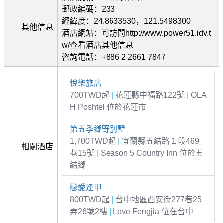
郵政編碼：233
經緯度：24.8633530，121.5498300
其他信息
酒店網站：可訪問http://www.power51.idv.t
w/查看酒店其他信息
咨詢電話：+886 2 2661 7847
悅樂旅店
700TWD起
|
花蓮縣中福路122號
|
OLA
H Poshtel 位於花蓮市
第五季鄉野別墅
1,700TWD起
|
宜蘭縣五結路１段469
相關酒店
巷15號
|
Season 5 Country Inn 位於五
結鄉
戀愛逢甲
800TWD起
|
台中地區西安街277巷25
弄26號2樓
|
Love Fengjia 位在台中