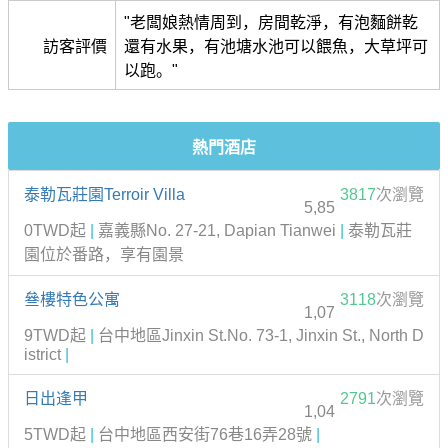
"老闆娘熱情周到，房間乾淨，有泡麵餅乾
訪客評價
還有水果，有池塘水池可以餵魚，大草坪可
以跑。"
熱門酒店
泰勒瓦莊園Terroir Villa
3817
次瀏覽
5,85
0TWD起
|
嘉義縣No. 27-21, Dapian Tianwei
|
泰勒瓦莊
園位於番路，享有園景
叄樓特色公寓
3118
次瀏覽
1,07
9TWD起
|
台中地區Jinxin St.No. 73-1, Jinxin St., North D
istrict
|
日出逢甲
2791
次瀏覽
1,04
5TWD起
|
台中地區西安街76巷16弄28號
|