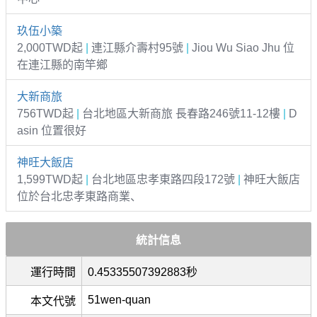
玖伍小築
2,000TWD起
|
連江縣介壽村95號
|
Jiou Wu Siao Jhu 位
在連江縣的南竿鄉
大新商旅
756TWD起
|
台北地區大新商旅 長春路246號11-12樓
|
D
asin 位置很好
神旺大飯店
1,599TWD起
|
台北地區忠孝東路四段172號
|
神旺大飯店
位於台北忠孝東路商業、
統計信息
運行時間
0.45335507392883秒
51wen-quan
本文代號