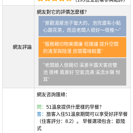
網友對它的評價怎麼樣？
"景觀湯屋池子蠻大的，泡完還有小點
心跟花茶，而且老闆人很好～很推～"
"服務親切物美價廉 但建議 提升空間
網友評論
的清潔與除溼 房間霉味較重"
"老闆娘人很親切 溪景半露天客房雙
池 很棒 風景好 空氣流通 溪流水聲 悅
耳"
網友咨詢匯總：
問：
51溫泉提供什麼樣的早餐？
答：
旅客入住51溫泉期間可以享受好評早餐
（住客評分：8.2）。 早餐選項包含：歐陸
式