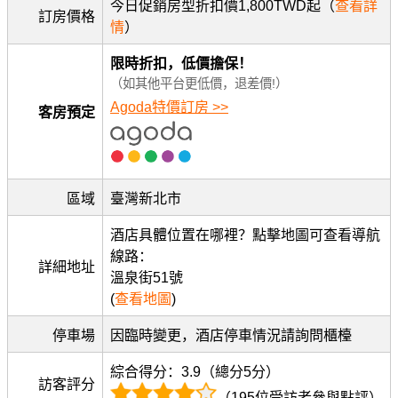
今日促銷房型折扣價1,800TWD起（
查看詳
訂房價格
情
）
限時折扣，低價擔保！
（如其他平台更低價，退差價!）
Agoda特價訂房 >>
客房預定
區域
臺灣新北市
酒店具體位置在哪裡？點擊地圖可查看導航
線路：
詳細地址
溫泉街51號
(
查看地圖
)
停車場
因臨時變更，酒店停車情況請詢問櫃檯
綜合得分：3.9（總分5分）
訪客評分
（195位受訪者參與點評）