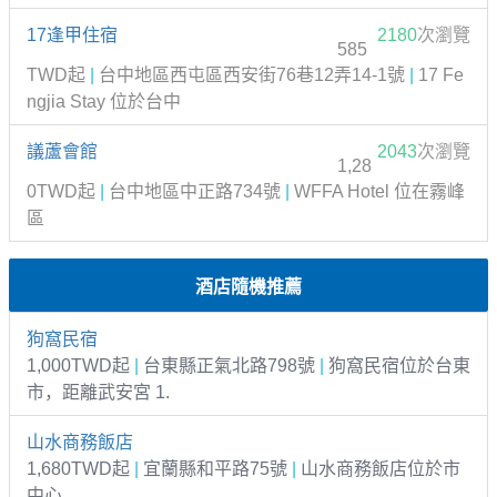
17逢甲住宿
2180
次瀏覽
585
TWD起
|
台中地區西屯區西安街76巷12弄14-1號
|
17 Fe
ngjia Stay 位於台中
議蘆會館
2043
次瀏覽
1,28
0TWD起
|
台中地區中正路734號
|
WFFA Hotel 位在霧峰
區
酒店隨機推薦
狗窩民宿
1,000TWD起
|
台東縣正氣北路798號
|
狗窩民宿位於台東
市，距離武安宮 1.
山水商務飯店
1,680TWD起
|
宜蘭縣和平路75號
|
山水商務飯店位於市
中心