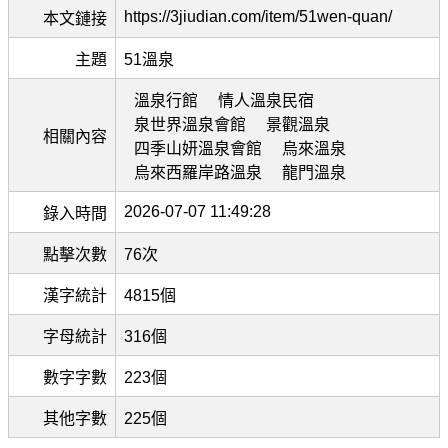
https://3jiudian.com/item/51wen-quan/
本文鏈接
主題
51溫泉
溫泉行館
情人溫泉民宿
泉世界溫泉會館
景觀溫泉
相關內容
四季山妍溫泉會館
烏來溫泉
烏來西羅岸路溫泉
龍門溫泉
2026-07-07 11:49:28
錄入時間
點擊次數
76次
漢字統計
4815個
字母統計
316個
數字字數
223個
其他字數
225個