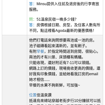
答：
Minsu提供入住前及退房後的行李寄放
服務。
問：
51溫泉民宿一晚多少錢？
答：
房價根據日期、房型，及住客人數有所
不同，點這裡看Agoda最新的優惠價格！
他們打電話來詢問想要兩池或一池的房。
池子磁磚看起來滿新的，並有刷子。
有附
早餐
，於指定時間送到房間，很貼心。
兩池的才有川景、床頭櫃有螞蟻。
只能收現，還好附近有7-11可以領錢。
網路上訂的價錢，現場竟收更高的價錢，還
好我有印象價錢，並給她看我訂房的email
她才相信......
早餐的水果不夠新鮮，可加強~
位置
佳溫泉讚
抵達烏來總站穿越老街步行10分鐘就可以抵