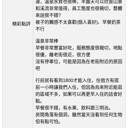
達，溫泉水質也很棒，半露天可以欣賞山景
和溪流非常值得，員工態度也很親切，整體
來說很不錯?
被子的觸感不太喜歡(個人喜好)、早餐奶茶
精彩點評
不行
溫泉非常棒
早餐非常豐富好吃，服務態度很親切，地點
很優，離老街很近，很方便
沒有停車位，可能是因為在老街附近的原因
吧
行前就有看到1800才能入住，住宿方有提
前一小時讓我們入住，但因為烏來附近能逛
的區域不多，如果可以再更早入住的話會好
點。
早餐很不錯，有水果、飲料跟三明治。
房間角落有個洞，雖然當天沒看到任何生物
但有點可怕。