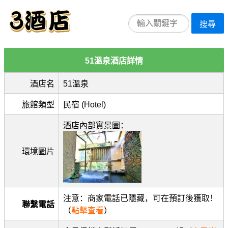
搜尋
51溫泉酒店詳情
酒店名
51溫泉
旅館類型
民宿 (Hotel)
酒店內部實景圖：
環境圖片
注意：商家電話已隱藏，可在預訂後獲取！
聯繫電話
（
點擊查看
）