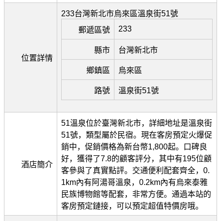
233台灣新北市烏來區溫泉街51號
233
郵遞區號
縣市
台灣新北市
位置詳情
鄉鎮區
烏來區
路號
溫泉街51號
51溫泉位於臺灣新北市，詳細地址是溫泉街
51號，類型屬於民宿。現在客房預定火爆促
銷中，促銷價格為新台幣1,800起。口碑良
好，獲得了7.8的顧客評分，其中有195位顧
酒店簡介
客參與了真實點評。交通便利配套齊全，0.
1km內有阿湯哥溫泉，0.2km內有烏來泰雅
民族博物館等配套，非常方便。通過本站的
客房預定鏈接，可以預定超值特價房哦。