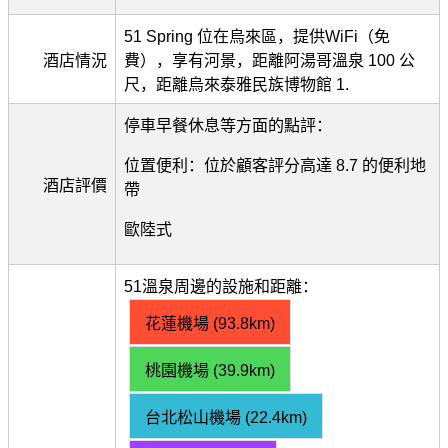
51 Spring 位在烏來區，提供WiFi（免
酒店情況
費），享有河景，距離阿湯哥溫泉 100 公
尺，距離烏來泰雅民族博物館 1.
停車早餐休息等方面的點評：
位置便利：位於顧客評分高達 8.7 的便利地
酒店評價
帶
歐陸式
51溫泉周邊的設施和距離：
花蓮機場 (93.8km)
桃園機場 (39.9km)
台北松山機場 (22.4km)