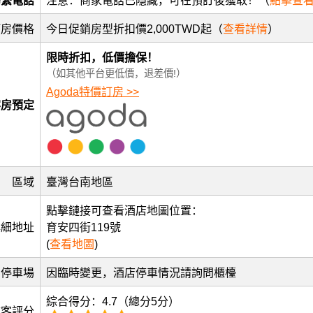
聯繫電話
注意：商家電話已隱藏，可在預訂後獲取！（
點擊查
訂房價格
今日促銷房型折扣價2,000TWD起（
查看詳情
）
限時折扣，低價擔保！
（如其他平台更低價，退差價!）
Agoda特價訂房 >>
客房預定
區域
臺灣台南地區
點擊鏈接可查看酒店地圖位置：
詳細地址
育安四街119號
(
查看地圖
)
停車場
因臨時變更，酒店停車情況請詢問櫃檯
綜合得分：4.7（總分5分）
訪客評分