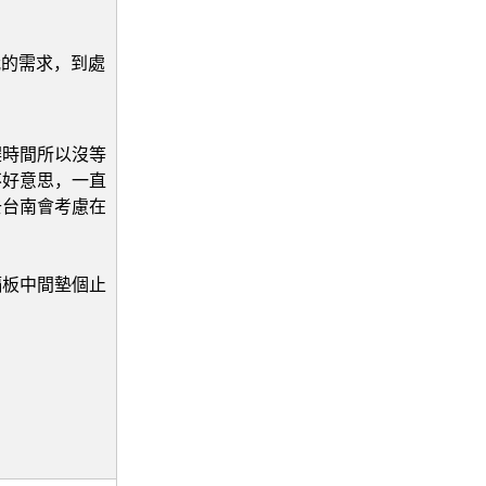
我的需求，到處
趕時間所以沒等
不好意思，一直
去台南會考慮在
隔板中間墊個止