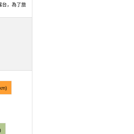
室和露台，為了旅
km)
)