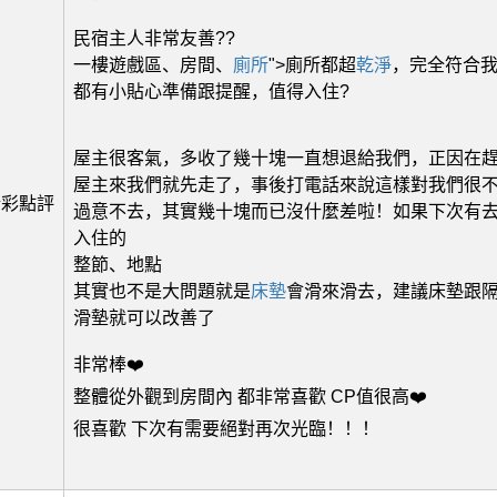
民宿主人非常友善??
一樓遊戲區、房間、
廁所
">廁所都超
乾淨
，完全符合
都有小貼心準備跟提醒，值得入住?
屋主很客氣，多收了幾十塊一直想退給我們，正因在
屋主來我們就先走了，事後打電話來說這樣對我們很
精彩點評
過意不去，其實幾十塊而已沒什麼差啦！如果下次有
入住的
整節、地點
其實也不是大問題就是
床墊
會滑來滑去，建議床墊跟
滑墊就可以改善了
非常棒❤️
整體從外觀到房間內 都非常喜歡 CP值很高❤️
很喜歡 下次有需要絕對再次光臨！！！