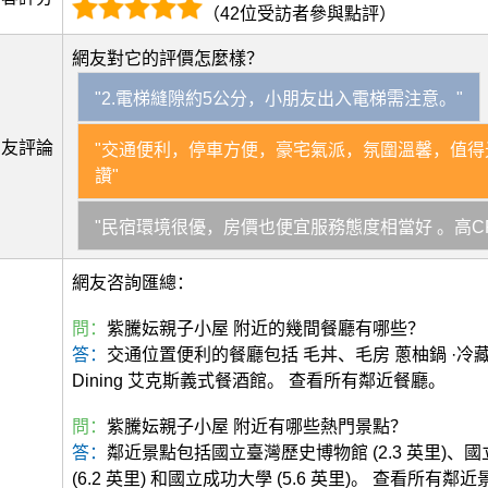
（42位受訪者參與點評）
網友對它的評價怎麼樣？
"2.電梯縫隙約5公分，小朋友出入電梯需注意。"
網友評論
"交通便利，停車方便，豪宅氣派，氛圍溫馨，值得光
讚"
"民宿環境很優，房價也便宜服務態度相當好 。高C
網友咨詢匯總：
問：
紫騰妘親子小屋 附近的幾間餐廳有哪些？
答：
交通位置便利的餐廳包括 毛丼、毛房 蔥柚鍋 ·冷藏
Dining 艾克斯義式餐酒館。 查看所有鄰近餐廳。
問：
紫騰妘親子小屋 附近有哪些熱門景點？
答：
鄰近景點包括國立臺灣歷史博物館 (2.3 英里)、
(6.2 英里) 和國立成功大學 (5.6 英里)。 查看所有鄰