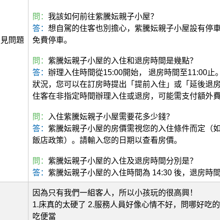
問：
我該如何前往紫騰妘親子小屋？
答：
想自駕的住客也別擔心，紫騰妘親子小屋設有停車
常見問題
免費停車。
問：
紫騰妘親子小屋的入住和退房時間是幾點？
答：
辦理入住時間從15:00開始， 退房時間至11:00
狀況，您可以在訂房時提出「提前入住」或「延後退
住客在非指定時間辦理入住或退房，可能需支付額外
問：
入住紫騰妘親子小屋需要花多少錢？
答：
紫騰妘親子小屋的房價需視您的入住條件而定（
飯店政策）。請輸入您的日期以查看房價。
問：
紫騰妘親子小屋的入住及退房時間分別是？
答：
紫騰妘親子小屋的入住時間為 14:30 後，退房時間為 
因為只有我們一組客人，所以小孩玩的很高興！
1.床真的太硬了 2.服務人員好像心情不好，問哪好吃
吃便當