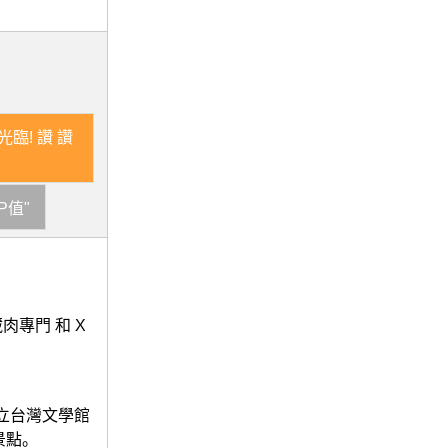
臨! 讚 讚
P值"
肉專門 和 X
國立台灣文學館
近景點。