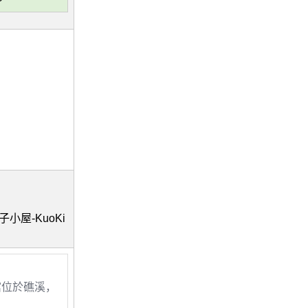
親子小屋-KuoKi
館位於礁溪，