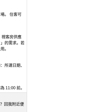
場。 住客可
止。視客房供應
房」的需求。若
費用。
如：所選日期、
11:00 前。
的？回我附近便