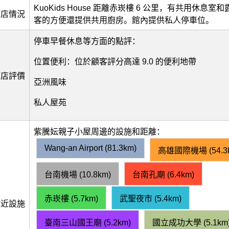
KuoKids House 距離赤崁樓 6 公里，有共用休息
酒店情況
客的方便還提供共用廚房。館內提供私人停車位。
停車早餐休息等方面的點評：
位置便利：位於顧客評分高達 9.0 的便利地帶
酒店評價
亞洲風味
私人屋苑
紫騰妘親子小屋周邊的設施和距離：
Wang-an Airport (81.3km)
高雄國際機場 (54.3
台南機場 (10.8km)
台南孔廟 (6.4km)
赤崁樓 (5.7km)
武聖夜市 (5.4km)
附近設施
臺南三山國王廟 (5.2km)
國立成功大學 (5.1km