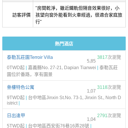
"房間乾淨，雖近鐵軌但隔音效果很好，小
訪客評價
孩望向窗外能看到火車經過，很適合家庭旅
行"
熱門酒店
泰勒瓦莊園Terroir Villa
3817
次瀏覽
5,85
0TWD起
|
嘉義縣No. 27-21, Dapian Tianwei
|
泰勒瓦莊
園位於番路，享有園景
叄樓特色公寓
3118
次瀏覽
1,07
9TWD起
|
台中地區Jinxin St.No. 73-1, Jinxin St., North D
istrict
|
日出逢甲
2791
次瀏覽
1,04
5TWD起
|
台中地區西安街76巷16弄28號
|