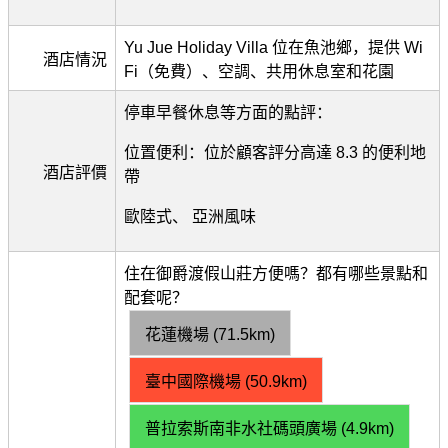
Yu Jue Holiday Villa 位在魚池鄉，提供 Wi
酒店情況
Fi（免費）、空調、共用休息室和花園
停車早餐休息等方面的點評：
位置便利：位於顧客評分高達 8.3 的便利地
酒店評價
帶
歐陸式、 亞洲風味
住在御爵渡假山莊方便嗎？都有哪些景點和
配套呢？
花蓮機場 (71.5km)
臺中國際機場 (50.9km)
普拉索斯南非水社碼頭廣場 (4.9km)