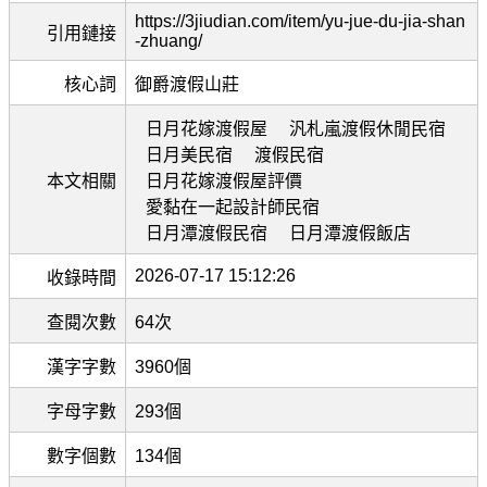
https://3jiudian.com/item/yu-jue-du-jia-shan
引用鏈接
-zhuang/
核心詞
御爵渡假山莊
日月花嫁渡假屋
汎札嵐渡假休閒民宿
日月美民宿
渡假民宿
本文相關
日月花嫁渡假屋評價
愛黏在一起設計師民宿
日月潭渡假民宿
日月潭渡假飯店
2026-07-17 15:12:26
收錄時間
查閱次數
64次
漢字字數
3960個
字母字數
293個
數字個數
134個