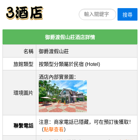
搜尋
御爵渡假山莊酒店詳情
名稱
御爵渡假山莊
旅館類型
按類型分類屬於民宿 (Hotel)
酒店內部實景圖：
環境圖片
注意：商家電話已隱藏，可在預訂後獲取！
聯繫電話
（
點擊查看
）