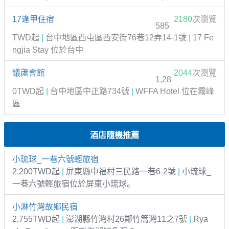
17逢甲住宿
2180
次瀏覽
585
TWD起
|
台中地區西屯區西安街76巷12弄14-1號
|
17 Fe
ngjia Stay 位於台中
議蘆會館
2044
次瀏覽
1,28
0TWD起
|
台中地區中正路734號
|
WFFA Hotel 位在霧峰
區
酒店隨機推薦
小琉球_一巷六號輕旅宿
2,200TWD起
|
屏東縣中福村三民路一巷6-2號
|
小琉球_
一巷六號輕旅宿位於屏東小琉球。
小淋竹灣故鄉民宿
2,755TWD起
|
澎湖縣竹灣村26鄰竹篙灣11之7號
|
Rya