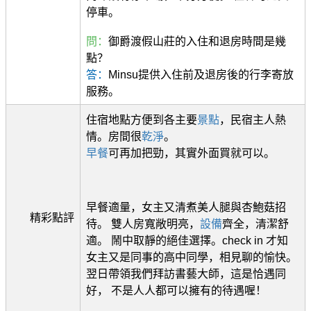
停車。
問：
御爵渡假山莊的入住和退房時間是幾
點？
答：
Minsu提供入住前及退房後的行李寄放
服務。
住宿地點方便到各主要
景點
，民宿主人熱
情。房間很
乾淨
。
早餐
可再加把勁，其實外面買就可以。
早餐適量，女主又清煮美人腿與杏鮑菇招
精彩點評
待。 雙人房寬敞明亮，
設備
齊全，清潔舒
適。 鬧中取靜的絕佳選擇。check in 才知
女主又是同事的高中同學，相見聊的愉快。
翌日帶領我們拜訪書藝大師，這是恰遇同
好， 不是人人都可以擁有的待遇喔！