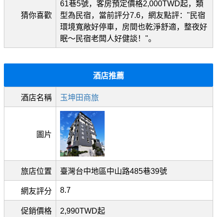
61巷5號，客房預定價格2,000TWD起，類
猜你喜歡
型為民宿，當前評分7.6，網友點評："民宿
環境寬敞好停車，房間也乾淨舒適，整夜好
眠～民宿老闆人好健談！"。
酒店推薦
酒店名稱
玉坤田商旅
圖片
旅店位置
臺灣台中地區中山路485巷39號
8.7
網友評分
促銷價格
2,990TWD起