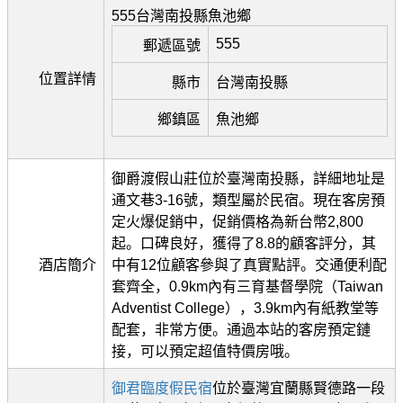
555台灣南投縣魚池鄉
555
郵遞區號
位置詳情
縣市
台灣南投縣
鄉鎮區
魚池鄉
御爵渡假山莊位於臺灣南投縣，詳細地址是
通文巷3-16號，類型屬於民宿。現在客房預
定火爆促銷中，促銷價格為新台幣2,800
起。口碑良好，獲得了8.8的顧客評分，其
酒店簡介
中有12位顧客參與了真實點評。交通便利配
套齊全，0.9km內有三育基督學院（Taiwan
Adventist College），3.9km內有紙教堂等
配套，非常方便。通過本站的客房預定鏈
接，可以預定超值特價房哦。
御君臨度假民宿
位於臺灣宜蘭縣賢德路一段