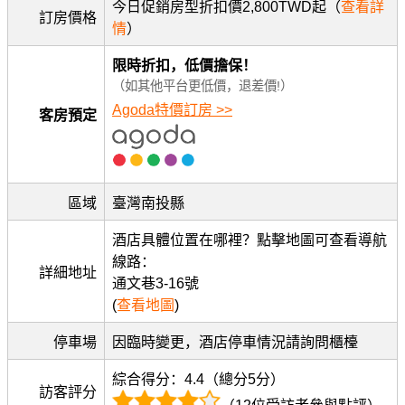
今日促銷房型折扣價2,800TWD起（
查看詳
訂房價格
情
）
限時折扣，低價擔保！
（如其他平台更低價，退差價!）
Agoda特價訂房 >>
客房預定
區域
臺灣南投縣
酒店具體位置在哪裡？點擊地圖可查看導航
線路：
詳細地址
通文巷3-16號
(
查看地圖
)
停車場
因臨時變更，酒店停車情況請詢問櫃檯
綜合得分：4.4（總分5分）
訪客評分