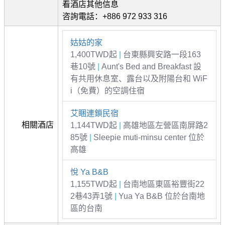
看酒店其他信息
咨詢電話：+886 972 933 316
姑姑的家
1,400TWD起
|
台東縣興安路一段163
巷10號
|
Aunt's Bed and Breakfast 設
有共用休息室、露台以及附陽台和 WiF
i（免費）的空調住宿
艾睏連鎖民宿
相關酒店
1,144TWD起
|
高雄地區左營區南屏路2
85號
|
Sleepie muti-minsu center 位於
高雄
悅 Ya B&B
1,155TWD起
|
台南地區東區裕豐街22
2巷43弄1號
|
Yua Ya B&B 位於台南地
區的台南