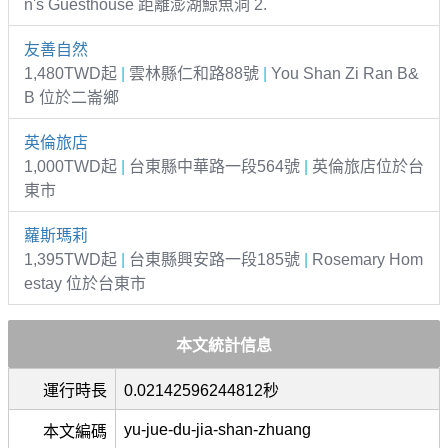
n's Guesthouse 距離澎湖鯨魚洞 2.
友善自然
1,480TWD起
|
雲林縣仁和路88號
|
You Shan Zi Ran B&
B 位於二崙鄉
英倫旅店
1,000TWD起
|
台東縣中華路一段564號
|
英倫旅店位於台
東市
蘿斯瑪莉
1,395TWD起
|
台東縣興安路一段185號
|
Rosemary Hom
estay 位於台東市
本文統計信息
運行時長
0.02142596244812秒
yu-jue-du-jia-shan-zhuang
本文編碼