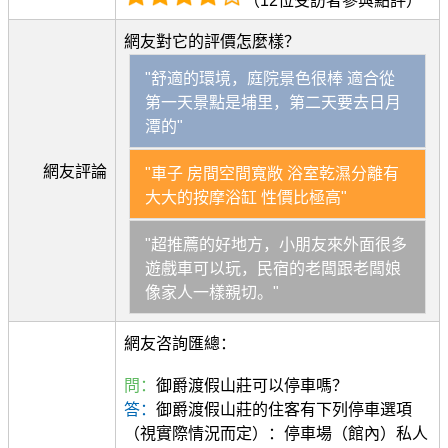
（12位受訪者參與點評）
網友對它的評價怎麼樣？
"舒適的環境，庭院景色很棒 適合從
第一天景點是埔里，第二天要去日月
潭的"
網友評論
"車子 房間空間寬敞 浴室乾濕分離有
大大的按摩浴缸 性價比極高"
"超推薦的好地方，小朋友來外面很多
遊戲車可以玩，民宿的老闆跟老闆娘
像家人一樣親切。"
網友咨詢匯總：
問：
御爵渡假山莊可以停車嗎？
答：
御爵渡假山莊的住客有下列停車選項
（視實際情況而定）：停車場（館內）私人