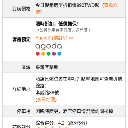
今日促銷房型折扣價990TWD起（
查看詳
訂房價格
情
）
限時折扣，低價擔保！
（如其他平台更低價，退差價!）
Agoda特價訂房 >>
客房預定
區域
臺灣宜蘭縣
酒店具體位置在哪裡？點擊地圖可查看導航
線路：
詳細地址
孝威路88號
(
查看地圖
)
停車場
因臨時變更，酒店停車情況請詢問櫃檯
綜合得分：4.2（總分5分）
訪客評分