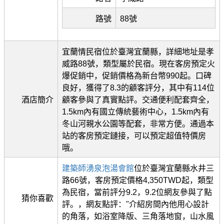
路號
88號
宜蘭情民宿位於臺灣宜蘭縣，詳細地址是孝
威路88號，類型屬於民宿。現在客房預定火
爆促銷中，促銷價格為新台幣990起。口碑
良好，獲得了8.3的顧客評分，其中有114位
酒店簡介
顧客參與了真實點評。交通便利配套齊全，
1.5km內有國立傳統藝術中心，1.5km內有
冬山河親水公園等配套，非常方便。通過本
站的客房預定鏈接，可以預定超值特價房
哦。
建築師湧泉泡湯會館
位於臺灣宜蘭縣水井三
路66號，客房預定價格4,350TWD起，類型
為民宿，當前評分9.2，9.2位網友參與了點
猜你喜歡
評。，網友點評："介紹房間內他用心設計
的角落，如浴室降版、三角落地窗，山水風