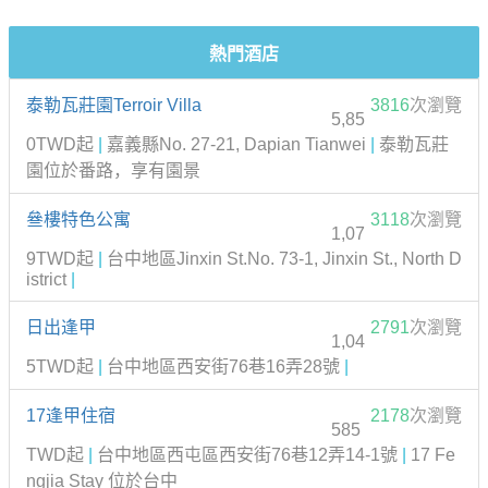
熱門酒店
泰勒瓦莊園Terroir Villa
3816
次瀏覽
5,85
0TWD起
|
嘉義縣No. 27-21, Dapian Tianwei
|
泰勒瓦莊
園位於番路，享有園景
叄樓特色公寓
3118
次瀏覽
1,07
9TWD起
|
台中地區Jinxin St.No. 73-1, Jinxin St., North D
istrict
|
日出逢甲
2791
次瀏覽
1,04
5TWD起
|
台中地區西安街76巷16弄28號
|
17逢甲住宿
2178
次瀏覽
585
TWD起
|
台中地區西屯區西安街76巷12弄14-1號
|
17 Fe
ngjia Stay 位於台中