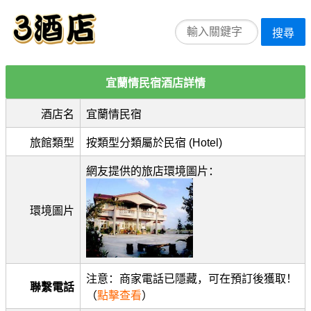
搜尋
宜蘭情民宿酒店詳情
酒店名
宜蘭情民宿
旅館類型
按類型分類屬於民宿 (Hotel)
網友提供的旅店環境圖片：
環境圖片
注意：商家電話已隱藏，可在預訂後獲取！
聯繫電話
（
點擊查看
）