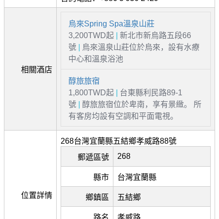
烏來Spring Spa溫泉山莊
3,200TWD起
|
新北市新烏路五段66
號
|
烏來溫泉山莊位於烏來，設有水療
中心和溫泉浴池
相關酒店
醇旅旅宿
1,800TWD起
|
台東縣利民路89-1
號
|
醇旅旅宿位於卑南，享有景緻。 所
有客房均設有空調和平面電視。
268台灣宜蘭縣五結鄉孝威路88號
268
郵遞區號
縣市
台灣宜蘭縣
位置詳情
鄉鎮區
五結鄉
路名
孝威路