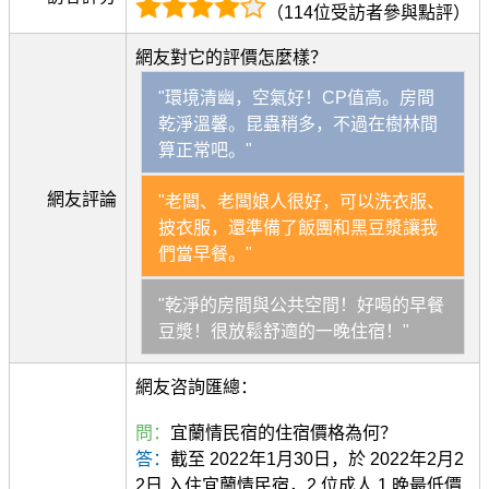
（114位受訪者參與點評）
網友對它的評價怎麼樣？
"環境清幽，空氣好！CP值高。房間
乾淨溫馨。昆蟲稍多，不過在樹林間
算正常吧。"
網友評論
"老闆、老闆娘人很好，可以洗衣服、
披衣服，還準備了飯團和黑豆漿讓我
們當早餐。"
"乾淨的房間與公共空間！好喝的早餐
豆漿！很放鬆舒適的一晚住宿！"
網友咨詢匯總：
問：
宜蘭情民宿的住宿價格為何？
答：
截至 2022年1月30日，於 2022年2月2
2日 入住宜蘭情民宿，2 位成人 1 晚最低價