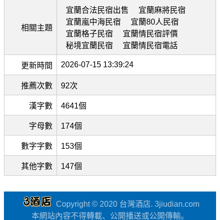
宜蘭合法民宿出售
宜蘭麻將民宿
宜蘭嵐中海民宿
宜蘭80人民宿
相關主題
宜蘭格子民宿
宜蘭情民宿評價
秘境宜蘭民宿
宜蘭情民宿電話
2026-07-15 13:39:24
更新時間
推薦次數
92次
漢字數
4641個
字母數
174個
數字字數
153個
其他字數
147個
Copyright © 2020 台灣酒店. 3jiudian.com
本網站內容不得轉載、公開播送或公開傳輸。