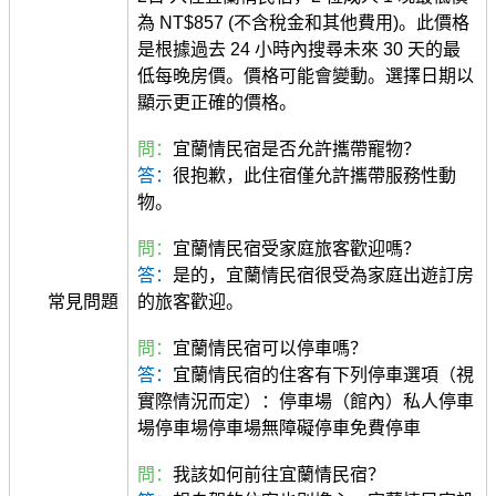
為 NT$857 (不含稅金和其他費用)。此價格
是根據過去 24 小時內搜尋未來 30 天的最
低每晚房價。價格可能會變動。選擇日期以
顯示更正確的價格。
問：
宜蘭情民宿是否允許攜帶寵物？
答：
很抱歉，此住宿僅允許攜帶服務性動
物。
問：
宜蘭情民宿受家庭旅客歡迎嗎？
答：
是的，宜蘭情民宿很受為家庭出遊訂房
常見問題
的旅客歡迎。
問：
宜蘭情民宿可以停車嗎？
答：
宜蘭情民宿的住客有下列停車選項（視
實際情況而定）：停車場（館內）私人停車
場停車場停車場無障礙停車免費停車
問：
我該如何前往宜蘭情民宿？