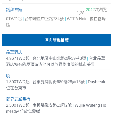
議蘆會館
2042
次瀏覽
1,28
0TWD起
|
台中地區中正路734號
|
WFFA Hotel 位在霧峰
區
酒店隨機推薦
晶華酒店
4,967TWD起
|
台北地區中山北路2段39巷3號
|
台北晶華
酒店特有的屋頂游泳池可以欣賞到廣闊的城市美景
曉
1,800TWD起
|
台東縣開封街680巷28弄1​​​​5號
|
Daybreak
位在台東市
武界五峯民宿
2,500TWD起
|
南投縣武安路13附2號
|
Wujie Wufeng Ho
mestay 位於仁愛鄉