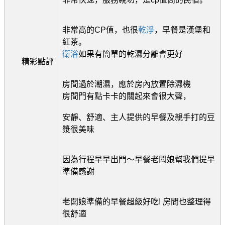
非常高的CP值，也很
乾淨
，早餐是漢堡和
紅茶。
衛浴
如果有簡單的乾濕分離會更好
精彩點評
房間過於潮濕，應於房內放置除濕機
房間門有點卡卡的關起來會很大聲，
安靜、舒適、主人提供的早餐及親手打的豆
漿很美味
因為行程早早出門～早餐老闆娘幫我們提早
準備感謝
老闆娘準備的早餐超級好吃! 房間也整理得
很舒適