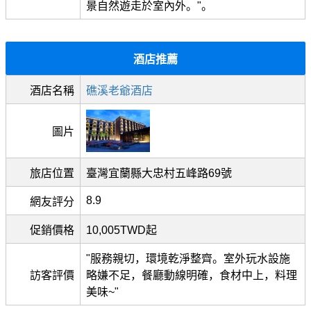
景自然遊走於室內外。"。
酒店推薦
酒店名稱
礁溪老爺酒店
圖片
旅店位置
臺灣宜蘭縣大忠村五峰路69號
8.9
網友評分
促銷價格
10,005TWD起
"服務親切，環境乾淨整齊。室外玩水設施
訪客評價
略嫌不足，餐廳動線明確，食材中上，料理
美味~"