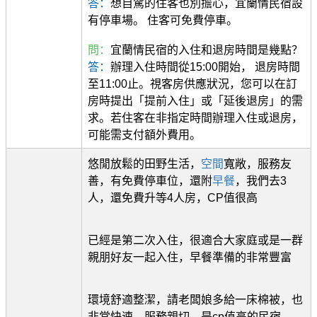
答：
想自駕的住客也別擔心，宜蘭情民宿設
有停車場。 住客可免費停車。
問：
宜蘭情民宿的入住和退房時間是幾點？
答：
辦理入住時間從15:00開始， 退房時間
至11:00止。視客房供應狀況，您可以在訂
房時提出「提前入住」或「延後退房」的需
求。若住客在非指定時間辦理入住或退房，
可能需支付額外費用。
悠閒放鬆的田野生活，
空間
寬敞，服務友
善，有免費停車位，還附
早餐
，我們去3
人，還免費升等4人房，CP值很高
已經是第二次入住，很適合大家庭或是一群
親朋好友一起入住，早餐準備的非常豐富
環境舒適整潔，請老闆娘多給一床棉被，也
非常快速，服務親切，是cp值高的民宿。