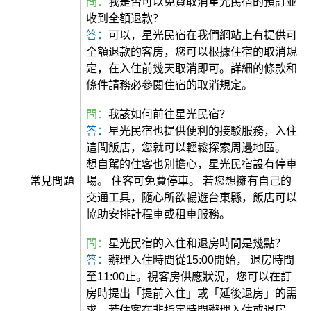
問：
我是否可以免費取消星光民宿的預訂並
收到全額退款？
答：
可以，星光民宿在我們網站上有提供可
全額退款的客房，您可以根據住宿的取消規
定，在入住前幾天取消即可。詳細的條款和
條件請務必參閱住宿的取消規定。
問：
我該如何前往星光民宿？
答：
星光民宿也提供便利的接駁服務，入住
這間飯店，您就可以輕鬆探索周邊地區。
想自駕的住客也別擔心，星光民宿設有停車
常見問題
場。 住客可免費停車。 若您想擁有自己的
交通工具，隨心所欲暢遊台東縣，飯店可以
協助安排計程車或租車服務。
問：
星光民宿的入住和退房時間是幾點？
答：
辦理入住時間從15:00開始， 退房時間
至11:00止。視客房供應狀況，您可以在訂
房時提出「提前入住」或「延後退房」的需
求。若住客在非指定時間辦理入住或退房，