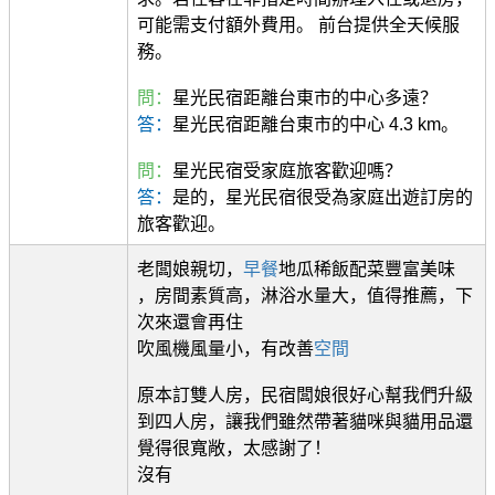
可能需支付額外費用。 前台提供全天候服
務。
問：
星光民宿距離台東市的中心多遠？
答：
星光民宿距離台東市的中心 4.3 km。
問：
星光民宿受家庭旅客歡迎嗎？
答：
是的，星光民宿很受為家庭出遊訂房的
旅客歡迎。
老闆娘親切，
早餐
地瓜稀飯配菜豐富美味
，房間素質高，淋浴水量大，值得推薦，下
次來還會再住
吹風機風量小，有改善
空間
原本訂雙人房，民宿闆娘很好心幫我們升級
到四人房，讓我們雖然帶著貓咪與貓用品還
覺得很寬敞，太感謝了！
沒有