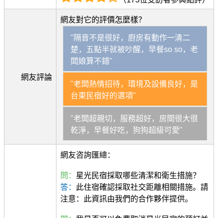
網友對它的評價怎麼樣？
"隔音不是很好，廚房有動作一清二
楚，五點半就被吵醒，早餐so so，老
闆娘算不錯"
網友評論
"老闆熱情招待，環境及設備良好，是
台東民宿好的選項"
"老闆超親切，服務超好，房間很大很
乾淨，早餐好吃，狗狗超級可愛"
網友咨詢匯總：
問：
星光民宿採取哪些清潔和衛生措施？
答：
此住宿確認採取社交距離相關措施。請
注意：此資訊由我們的合作夥伴提供。