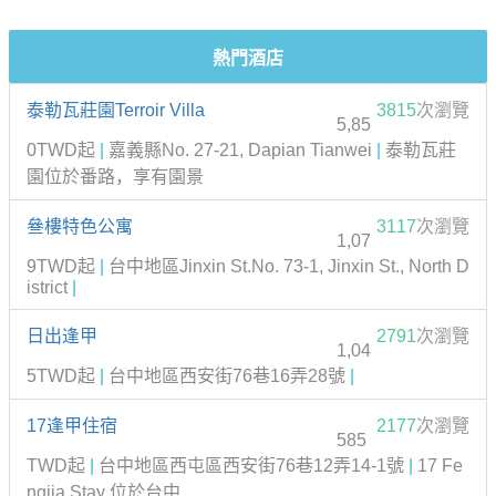
熱門酒店
泰勒瓦莊園Terroir Villa
3815
次瀏覽
5,85
0TWD起
|
嘉義縣No. 27-21, Dapian Tianwei
|
泰勒瓦莊
園位於番路，享有園景
叄樓特色公寓
3117
次瀏覽
1,07
9TWD起
|
台中地區Jinxin St.No. 73-1, Jinxin St., North D
istrict
|
日出逢甲
2791
次瀏覽
1,04
5TWD起
|
台中地區西安街76巷16弄28號
|
17逢甲住宿
2177
次瀏覽
585
TWD起
|
台中地區西屯區西安街76巷12弄14-1號
|
17 Fe
ngjia Stay 位於台中