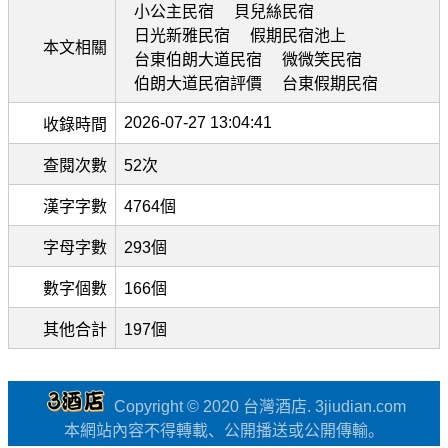
小公主民宿
貝兒絲民宿
日光新雅民宿
假期民宿池上
本文相關
台東伯朗大道民宿
微微笑民宿
伯朗大道民宿評價
台東假期民宿
2026-07-27 13:04:41
收錄時間
查閱次數
52次
漢字字數
4764個
字母字數
293個
數字個數
166個
其他合計
197個
Copyright © 2020 台灣酒店. 3jiudian.com
本網站內容不得轉載、公開播送或公開傳輸。