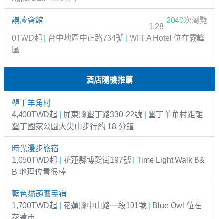
議蘆會館
2040
次瀏覽
1,28
0TWD起
|
台中地區中正路734號
|
WFFA Hotel 位在霧峰
區
酒店隨機推薦
墾丁羊角村
4,400TWD起
|
屏東縣墾丁路330-22號
|
墾丁羊角村距離
墾丁國家公園大尖山步行約 18 分鐘
時光漫步旅宿
1,050TWD起
|
花蓮縣博愛街197號
|
Time Light Walk B&
B 地理位置很棒
藍色貓頭鷹民宿
1,700TWD起
|
花蓮縣中山路一段101號
|
Blue Owl 位在
花蓮市