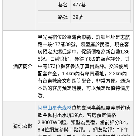
巷名
477巷
路號
39號
星光民宿位於臺灣台東縣，詳細地址是志航
路一段477巷39號，類型屬於民宿。現在客
房預定火爆促銷中，促銷價格為新台幣1,36
5起。口碑良好，獲得了8.9的顧客評分，其
酒店簡介
中有173位顧客參與了真實點評。交通便利
配套齊全，1.4km內有卑南遺址，2.2km內
有台東糖廠文創區等配套，非常方便。通過
本站的客房預定鏈接，可以預定超值特價房
哦。
阿里山星光森林
位於臺灣嘉義縣嘉義縣竹崎
鄉金獅村出水坑19號，客房預定價格
2,800TWD起，類型為民宿，當前評分8.4，
猜你喜歡
8.4位網友參與了點評。，網友點評："下午