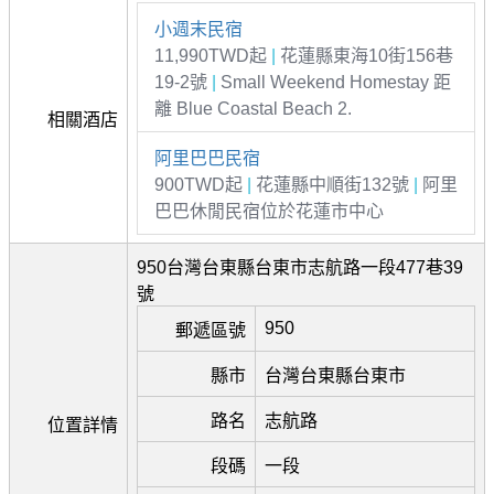
小週末民宿
11,990TWD起
|
花蓮縣東海10街156巷
19-2號
|
Small Weekend Homestay 距
離 Blue Coastal Beach 2.
相關酒店
阿里巴巴民宿
900TWD起
|
花蓮縣中順街132號
|
阿里
巴巴休閒民宿位於花蓮市中心
950台灣台東縣台東市志航路一段477巷39
號
950
郵遞區號
縣市
台灣台東縣台東市
路名
志航路
位置詳情
段碼
一段