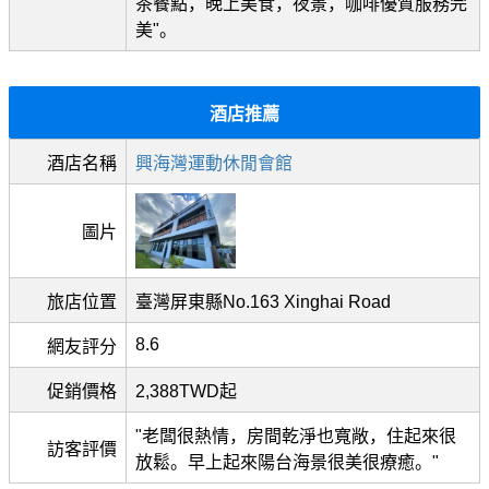
茶餐點，晚上美食，夜景，咖啡優質服務完
美"。
酒店推薦
酒店名稱
興海灣運動休閒會館
圖片
旅店位置
臺灣屏東縣No.163 Xinghai Road
8.6
網友評分
促銷價格
2,388TWD起
"老闆很熱情，房間乾淨也寬敞，住起來很
訪客評價
放鬆。早上起來陽台海景很美很療癒。"