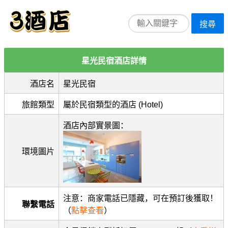
搜尋
星光民宿酒店詳情
酒店名
星光民宿
旅館類型
屬於民宿類型的酒店 (Hotel)
酒店內部實景圖：
環境圖片
注意：商家電話已隱藏，可在預訂後獲取！
聯繫電話
（
點擊查看
）