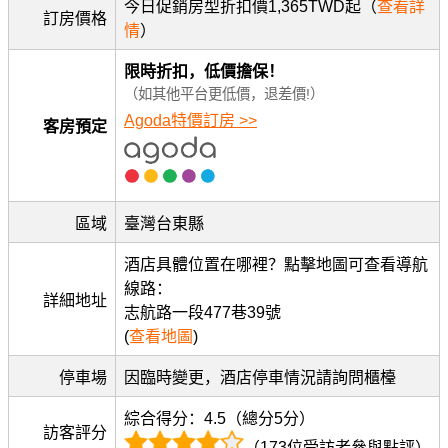
今日促銷房型折扣價1,365TWD起（
查看詳
訂房價格
情
）
限時折扣，低價擔保！
（如其他平台更低價，退差價!）
Agoda特價訂房 >>
客房預定
區域
臺灣台東縣
酒店具體位置在哪裡？點擊地圖可查看導航
線路：
詳細地址
志航路一段477巷39號
(
查看地圖
)
停車場
因臨時變更，酒店停車情況請詢問櫃檯
綜合得分：4.5（總分5分）
訪客評分
（173位受訪者參與點評）