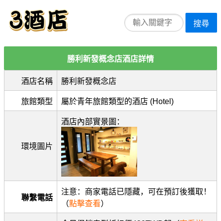
搜尋
勝利新發概念店酒店詳情
酒店名稱
勝利新發概念店
旅館類型
屬於青年旅館類型的酒店 (Hotel)
酒店內部實景圖：
環境圖片
注意：商家電話已隱藏，可在預訂後獲取！
聯繫電話
（
點擊查看
）