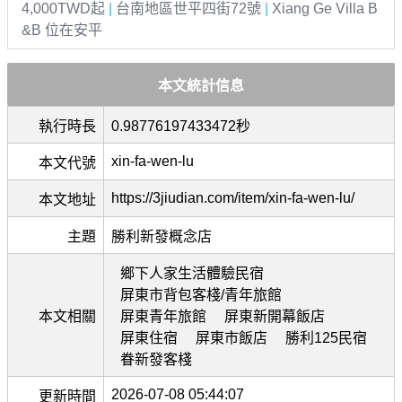
4,000TWD起
|
台南地區世平四街72號
|
Xiang Ge Villa B
&B 位在安平
本文統計信息
執行時長
0.98776197433472秒
xin-fa-wen-lu
本文代號
https://3jiudian.com/item/xin-fa-wen-lu/
本文地址
主題
勝利新發概念店
鄉下人家生活體驗民宿
屏東市背包客棧/青年旅館
本文相關
屏東青年旅館
屏東新開幕飯店
屏東住宿
屏東市飯店
勝利125民宿
眷新發客棧
2026-07-08 05:44:07
更新時間