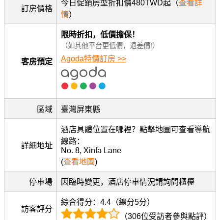
今日促銷房型折扣價480TWD起（
查看詳
訂房價格
情
）
限時折扣，低價擔保！
（如其他平台更低價，退差價!）
Agoda特價訂房 >>
客房預定
區域
臺灣屏東縣
酒店具體位置在哪裡？點擊地圖可查看導航
線路：
詳細地址
No. 8, Xinfa Lane
(
查看地圖
)
停車場
因臨時變更，酒店停車情況請詢問櫃檯
綜合得分：4.4（總分5分）
訪客評分
（306位受訪者參與點評）