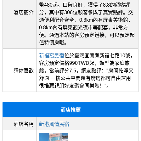
幣480起。口碑良好，獲得了8.8的顧客評
酒店簡介
分，其中有306位顧客參與了真實點評。交
通便利配套齊全，0.3km內有屏東美術館，
0.8km內有屏東觀光夜市等配套，非常方
便。通過本站的客房預定鏈接，可以預定超
值特價房哦。
新福窩民宿
位於臺灣宜蘭縣新福七路10號，
客房預定價格990TWD起，類型為家庭旅
猜你喜歡
館，當前評分7.5，網友點評："房間乾淨又
舒適 一樓公共空間還有廚房都可自由運用
很推薦親朋好友聚會同樂喲！"。
酒店推薦
酒店名稱
新港風情民宿