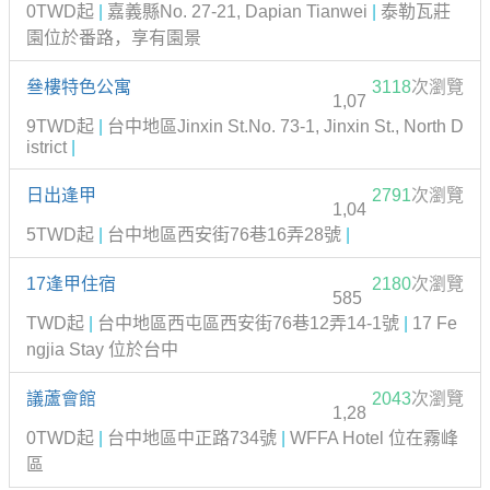
0TWD起
|
嘉義縣No. 27-21, Dapian Tianwei
|
泰勒瓦莊
園位於番路，享有園景
叄樓特色公寓
3118
次瀏覽
1,07
9TWD起
|
台中地區Jinxin St.No. 73-1, Jinxin St., North D
istrict
|
日出逢甲
2791
次瀏覽
1,04
5TWD起
|
台中地區西安街76巷16弄28號
|
17逢甲住宿
2180
次瀏覽
585
TWD起
|
台中地區西屯區西安街76巷12弄14-1號
|
17 Fe
ngjia Stay 位於台中
議蘆會館
2043
次瀏覽
1,28
0TWD起
|
台中地區中正路734號
|
WFFA Hotel 位在霧峰
區