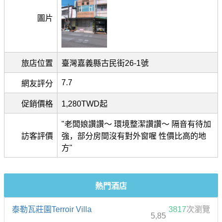
圖片
旅店位置
臺灣嘉義縣古民街26-1號
7.7
網友評分
促銷價格
1,280TWD起
"老闆娘讚讚～ 環境整潔讚讚～ 隔音有待加
訪客評價
強，部分房間沒有對外窗喔 性價比高的地
方"
熱門酒店
泰勒瓦莊園Terroir Villa
3817
次瀏覽
5,85