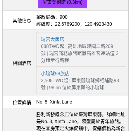
屏東美術館 (0.3km)
郵政編碼：900
其他信息
經緯度：22.6769200，120.4923430
瑞宮大飯店
688TWD起
|
高雄地區建國二路209
號
|
瑞宮商務旅館距離高雄客運站僅 2
分鐘步行路程
相關酒店
小琉球98旅店
2,508TWD起
|
屏東縣琉球鄉相埔路98
號
|
98Inn 位於屏東縣的小琉球
No. 8, Xinfa Lane
位置詳情
勝利新發概念店位於臺灣屏東縣，詳細地址
是No. 8, Xinfa Lane，類型屬於青年旅館。
現在客房預定火爆促銷中，促銷價格為新台