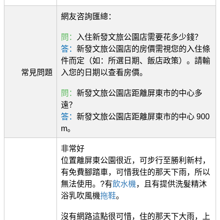
網友咨詢匯總：
問：
入住新發文旅公園店需要花多少錢？
答：
新發文旅公園店的房價需視您的入住條
件而定（如：所選日期、飯店政策）。請輸
常見問題
入您的日期以查看房價。
問：
新發文旅公園店距離屏東市的中心多
遠？
答：
新發文旅公園店距離屏東市的中心 900
m。
非常好
位置離屏東公園很近，可步行至勝利新村，
有免費腳踏車，可惜我住的那天下雨，所以
無法使用。?有
飲水機
，且有提供洗髮精沐
浴乳吹風機
拖鞋
。
沒有網路這點很可惜，住的那天下大雨，上