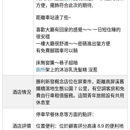
方便，擺飾符合此次的期待,
距離車站遠了些~
喜歡大廳有回家的感覺～～ 一日短住睡的
很安穩
一樓大廳很舒適～～密碼進出蠻方便
有免費腳踏車可以騎
床無窗簾～巷子超暗
廁所
架上的沐浴乳洗髮精 沒惹
勝利新發概念店位在屏東市，距離高屏溪舊
鐵橋濕地生態公園 7 公里，有空調客房和免
酒店情況
費自行車租借服務。這間青年旅館設有共用
休息室
停車早餐休息等方面的點評：
酒店評價
位置便利：位於顧客評分高達 8.9 的便利地