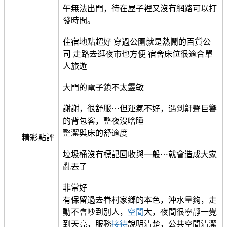
午無法出門，待在屋子裡又沒有網路可以打
發時間。
住宿地點超好 穿過公園就是熱鬧的百貨公
司 走路去逛夜市也方便 宿舍床位很適合單
人旅遊
大門的電子鎖不太靈敏
謝謝，很舒服⋯但運氣不好，遇到鼾聲巨響
的背包客，整夜沒啥睡
整潔與床的舒適度
精彩點評
垃圾桶沒有標記回收與一般⋯就會造成大家
亂丟了
非常好
有保留過去眷村家鄉的本色，沖水量夠，走
動不會吵到別人，
空間
大，夜間很寧靜一覺
到天亮，服務
接待
說明清楚，公共空間清潔