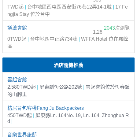
TWD起
|
台中地區西屯區西安街76巷12弄14-1號
|
17 Fe
ngjia Stay 位於台中
議蘆會館
2043
次瀏覽
1,28
0TWD起
|
台中地區中正路734號
|
WFFA Hotel 位在霧峰
區
酒店隨機推薦
雲起會館
2,580TWD起
|
屏東縣恆公路202號
|
雲起會館位於恆春鎮
的山腳里
枋居背包客棧Fang Ju Backpackers
450TWD起
|
屏東縣Ln. 164No. 19, Ln. 164, Zhonghua R
d
|
音樂世界旅邸