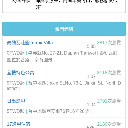
訪客評價
海風景漂亮，附屬早餐可口，服務態度很
好"
熱門酒店
泰勒瓦莊園Terroir Villa
3817
次瀏覽
5,85
0TWD起
|
嘉義縣No. 27-21, Dapian Tianwei
|
泰勒瓦莊
園位於番路，享有園景
叄樓特色公寓
3118
次瀏覽
1,07
9TWD起
|
台中地區Jinxin St.No. 73-1, Jinxin St., North D
istrict
|
日出逢甲
2791
次瀏覽
1,04
5TWD起
|
台中地區西安街76巷16弄28號
|
17逢甲住宿
2180
次瀏覽
585