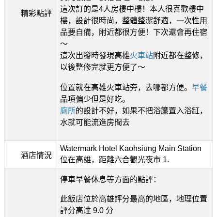
這次訂的是4人房樓中樓！本人很喜歡樓中
精彩點評
樓，設計很時尚，整體整潔舒適，一次性用
品要自備，附近都很方便！下次還會再住宿
～
這次出發時發現高雄
火車站
附近都在整修，
以後整修完就更方便了～
位置就在高雄火車站旁，去哪都方便。
早餐
品項偏少但是好吃。
廁所
的設計不好，如果不把浴簾置入浴缸，
水就可能流進房間去
Watermark Hotel Kaohsiung Main Station
酒店情況
位在高雄，距離六合觀光夜市 1.
停車早餐休息等方面的點評：
此飯店位於高雄評分最高的地區，地理位置
評分高達 9.0 分