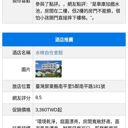
猜你喜歡
參與了點評。，網友點評："是車庫加戲水
池，房間在二樓，但2樓的房門不能鎖，很
怕小孩開門直接摔下樓梯。"。
酒店推薦
酒店名稱
水映自在會館
圖片
旅店位置
臺灣屏東縣南平里5鄰南平路181號
8.5
網友評分
促銷價格
3,360TWD起
"環境乾淨，庭園漂亮，房間寬敞舒適，面