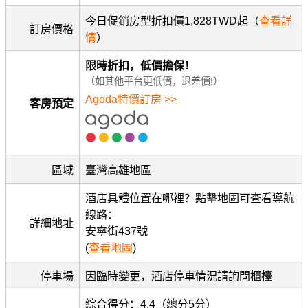
今日促銷房型折扣價1,828TWD起（
查看詳
訂房價格
情
）
限時折扣，低價擔保！
（如其他平台更低價，退差價!）
Agoda特價訂房 >>
客房預定
區域
臺灣高雄地區
酒店具體位置在哪裡？點擊地圖可查看導航
線路：
詳細地址
安寧街437號
(
查看地圖
)
停車場
因臨時變更，酒店停車情況請詢問櫃檯
綜合得分：4.4（總分5分）