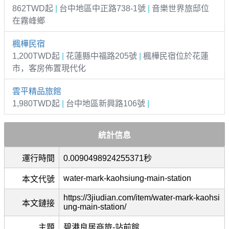
862TWD起
|
台中地區中正路738-1號
|
音樂世界旅邸位
在霧峰鄉
楓樺民宿
1,200TWD起
|
花蓮縣中福路205號
|
楓樺民宿位於花蓮
市，客房佈置現代化
雲平精品旅館
1,980TWD起
|
台中地區新興路106號
|
統計信息
運行時間
0.0090498924255371秒
water-mark-kaohsiung-main-station
本文代號
https://3jiudian.com/item/water-mark-kaohsi
本文鏈接
ung-main-station/
主題
碧港良居商旅-站前館