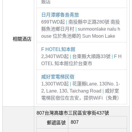
飯店
日月潭娜魯島青旅
699TWD起
|
南投縣中正路280號 南投
縣魚池鄉日月村
|
sunmoonlake nalu h
ouse 位於魚池鄉的 Sun Moon Lake
相關酒店
F HOTEL知本館
2,340TWD起
|
台東縣大順路33號
|
F H
OTEL 知本館位於台東市
威好室電梯民宿
1,300TWD起
|
花蓮縣Lane. 130No. 1-
2, Lane. 130, Taichang Road
|
威好室
電梯民宿位在吉安，提供WiFi（免費）
807台灣高雄市三民區安寧街437號
807
郵遞區號