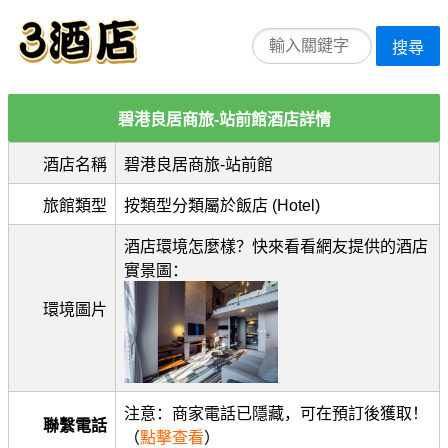
搜尋
碧港良居商旅-站前館酒店詳情
酒店名稱
碧港良居商旅-站前館
旅館類型
按類型分類屬於飯店 (Hotel)
酒店環境怎麼樣？快來看看網友提供的酒店
實景圖：
環境圖片
注意：商家電話已隱藏，可在預訂後獲取！
聯繫電話
（
點擊查看
）