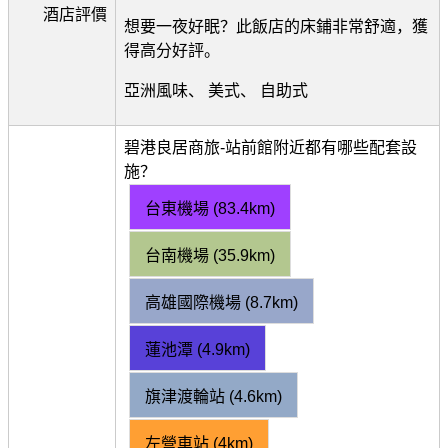
酒店評價
想要一夜好眠？此飯店的床鋪非常舒適，獲
得高分好評。
亞洲風味、 美式、 自助式
碧港良居商旅-站前館附近都有哪些配套設
施？
台東機場 (83.4km)
台南機場 (35.9km)
高雄國際機場 (8.7km)
蓮池潭 (4.9km)
旗津渡輪站 (4.6km)
左營車站 (4km)