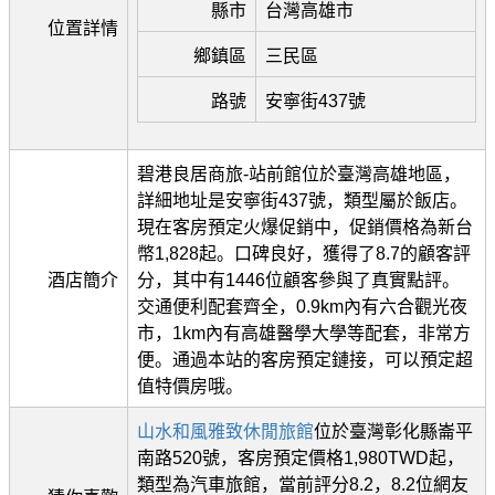
縣市
台灣高雄市
位置詳情
鄉鎮區
三民區
路號
安寧街437號
碧港良居商旅-站前館位於臺灣高雄地區，
詳細地址是安寧街437號，類型屬於飯店。
現在客房預定火爆促銷中，促銷價格為新台
幣1,828起。口碑良好，獲得了8.7的顧客評
酒店簡介
分，其中有1446位顧客參與了真實點評。
交通便利配套齊全，0.9km內有六合觀光夜
市，1km內有高雄醫學大學等配套，非常方
便。通過本站的客房預定鏈接，可以預定超
值特價房哦。
山水和風雅致休閒旅館
位於臺灣彰化縣崙平
南路520號，客房預定價格1,980TWD起，
類型為汽車旅館，當前評分8.2，8.2位網友