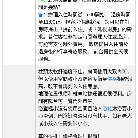
間是幾點？
答：
辦理入住時間從15:00開始， 退房時間
至11:00止。視客房供應狀況，您可以在訂
房時提出「提前入住」或「延後退房」的需
求。若住客在非指定時間辦理入住或退房，
可能需支付額外費用。 飯店提供入住前及
退房後的行李寄放服務。 前台提供全天候
服務。
枕頭太軟舒適度不佳，房間使用大致尚可，
但以使用空間較小及舒適度衡量
價格
相較偏
高，較不會再列入入住考慮。
地理位置很便利離車站捷運很近很便利。房
間有陽台可一覽門外市景。
浴室極小沒有使用空間且站入
浴缸
淋浴要小
心滑倒，因浴缸會滑且沒有扶手，如有老人
或小孩入住需要很小心。
真的很推！價格合理！很讚！