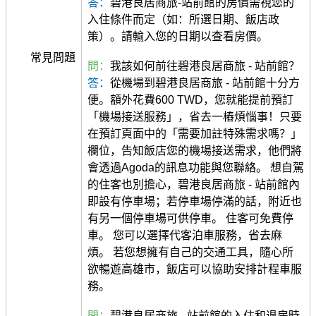
答：
碧港良居商旅-站前館的房價需視您的
入住條件而定（如：所選日期、飯店政
策）。請輸入您的日期以查看房價。
常見問題
問：
我該如何前往碧港良居商旅 - 站前館？
答：
從機場到碧港良居商旅 - 站前館十分方
便。額外花費600 TWD，您就能提前預訂
「機場接送服務」，省去一樁煩惱事！只要
在預訂頁面中的「需要加註特殊需求嗎？」
欄位，告知飯店您的機場接送需求，他們將
會透過Agoda的訊息功能與您聯絡。 想自駕
的住客也別擔心，碧港良居商旅 - 站前館內
即設有停車場；若停車場停滿的話，附近也
有另一個停車場可供停車。 住客可免費停
車。 您可以選擇代客泊車服務，省去麻
煩。 若您想擁有自己的交通工具，隨心所
欲暢遊高雄市，飯店可以協助安排計程車服
務。
問：
碧港良居商旅 - 站前館的入住和退房時