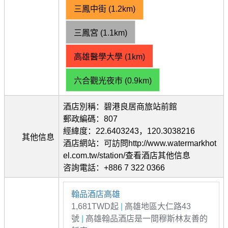
三鳳中街 (1.2km)
三鳳宮 (1.1km)
高雄醫學大學 (1km)
六合觀光夜市 (0.9km)
酒店別稱：碧港良居商旅站前館
郵政編碼：807
經緯度：22.6403243，120.3038216
其他信息
酒店網站：可訪問http://www.watermarkhot
el.com.tw/station/查看酒店其他信息
咨詢電話：+886 7 322 0366
翰品酒店高雄
1,681TWD起
|
高雄地區大仁路43
號
|
高雄翰品酒店是一間穆斯林友善的