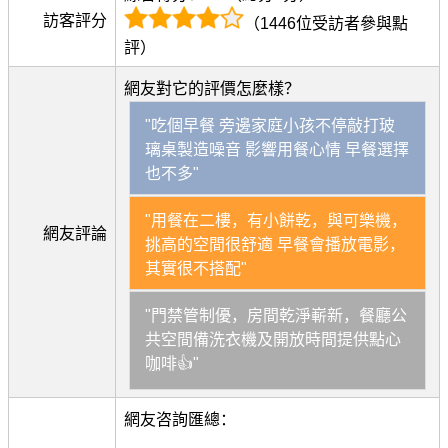
訪客評分
（1446位受訪者參與點
評）
網友對它的評價怎麼樣？
"吃個早餐 旁邊家庭小孩不停敲打玻
璃桌製造噪音 影響用餐心情 早餐選擇
也不多"
"用餐在二樓，有小餅乾，與可樂機，
網友評論
挑高的空間很舒適 早餐會播放電影，
其實很不搭配"
"門禁管制優，房間乾淨嶄新，餐廳公
共空間備洗衣機及開放時間提供點心
咖啡👍"
網友咨詢匯總：