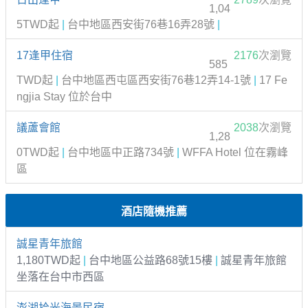
1,04
5TWD起
|
台中地區西安街76巷16弄28號
|
17逢甲住宿
2176
次瀏覽
585
TWD起
|
台中地區西屯區西安街76巷12弄14-1號
|
17 Fe
ngjia Stay 位於台中
議蘆會館
2038
次瀏覽
1,28
0TWD起
|
台中地區中正路734號
|
WFFA Hotel 位在霧峰
區
酒店隨機推薦
誠星青年旅館
1,180TWD起
|
台中地區公益路68號15樓
|
誠星青年旅館
坐落在台中市西區
澎湖拾光海景民宿