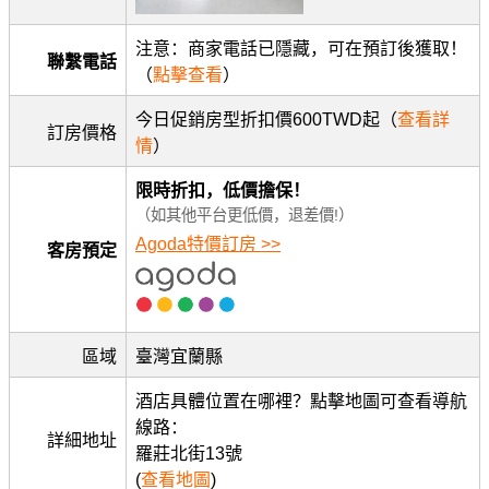
注意：商家電話已隱藏，可在預訂後獲取！
聯繫電話
（
點擊查看
）
今日促銷房型折扣價600TWD起（
查看詳
訂房價格
情
）
限時折扣，低價擔保！
（如其他平台更低價，退差價!）
Agoda特價訂房 >>
客房預定
區域
臺灣宜蘭縣
酒店具體位置在哪裡？點擊地圖可查看導航
線路：
詳細地址
羅莊北街13號
(
查看地圖
)