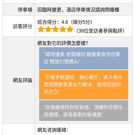
停車場
因臨時變更，酒店停車情況請詢問櫃檯
綜合得分：4.6（總分5分）
訪客評分
（39位受訪者參與點評）
網友對它的評價怎麼樣？
"環境優美 老闆親切 離羅東夜市也算
近 輕旅行推薦👍"
"小幫手態度好、熱心幫忙，客人有什
網友評論
麼問題都會盡全力解決，值得回訪的
地方👌"
"吹風機很特別有質感，頂樓的空間也
很遼闊，是我喜歡的玻璃屋"
網友咨詢匯總：