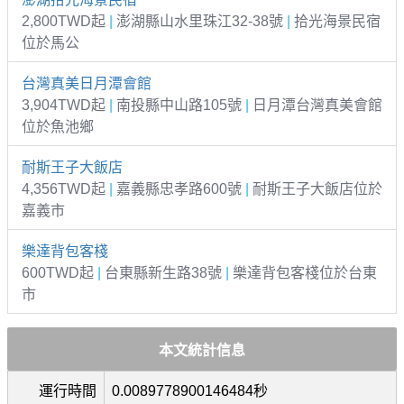
2,800TWD起
|
澎湖縣山水里珠江32-38號
|
拾光海景民宿
位於馬公
台灣真美日月潭會館
3,904TWD起
|
南投縣中山路105號
|
日月潭台灣真美會館
位於魚池鄉
耐斯王子大飯店
4,356TWD起
|
嘉義縣忠孝路600號
|
耐斯王子大飯店位於
嘉義市
樂達背包客棧
600TWD起
|
台東縣新生路38號
|
樂達背包客棧位於台東
市
本文統計信息
運行時間
0.0089778900146484秒