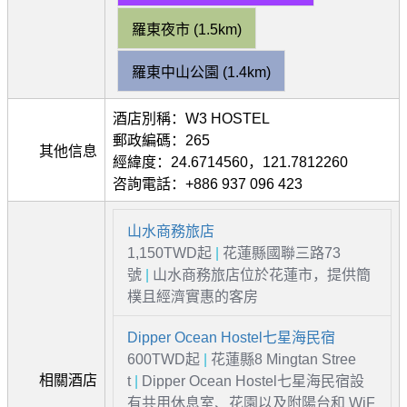
羅東夜市 (1.5km)
羅東中山公園 (1.4km)
酒店別稱：W3 HOSTEL
郵政編碼：265
其他信息
經緯度：24.6714560，121.7812260
咨詢電話：+886 937 096 423
山水商務旅店
1,150TWD起
|
花蓮縣國聯三路73
號
|
山水商務旅店位於花蓮市，提供簡
樸且經濟實惠的客房
Dipper Ocean Hostel七星海民宿
600TWD起
|
花蓮縣8 Mingtan Stree
相關酒店
t
|
Dipper Ocean Hostel七星海民宿設
有共用休息室、花園以及附陽台和 WiF