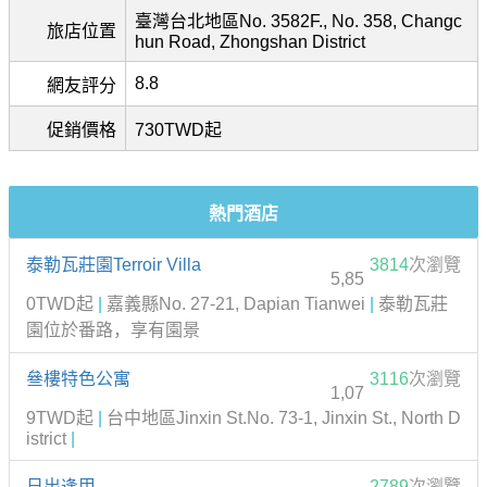
臺灣台北地區No. 3582F., No. 358, Changc
旅店位置
hun Road, Zhongshan District
8.8
網友評分
促銷價格
730TWD起
熱門酒店
泰勒瓦莊園Terroir Villa
3814
次瀏覽
5,85
0TWD起
|
嘉義縣No. 27-21, Dapian Tianwei
|
泰勒瓦莊
園位於番路，享有園景
叄樓特色公寓
3116
次瀏覽
1,07
9TWD起
|
台中地區Jinxin St.No. 73-1, Jinxin St., North D
istrict
|
日出逢甲
2789
次瀏覽