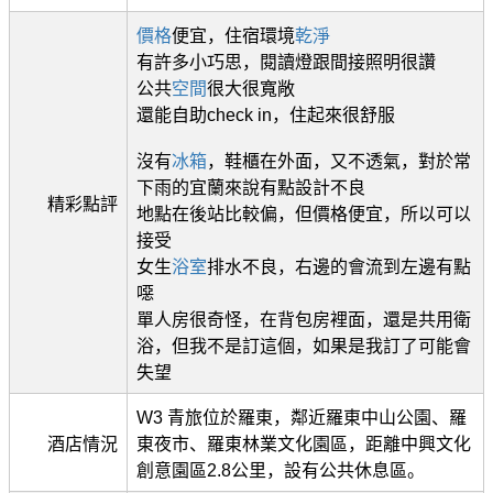
價格
便宜，住宿環境
乾淨
有許多小巧思，閱讀燈跟間接照明很讚
公共
空間
很大很寬敞
還能自助check in，住起來很舒服
沒有
冰箱
，鞋櫃在外面，又不透氣，對於常
下雨的宜蘭來說有點設計不良
精彩點評
地點在後站比較偏，但價格便宜，所以可以
接受
女生
浴室
排水不良，右邊的會流到左邊有點
噁
單人房很奇怪，在背包房裡面，還是共用衛
浴，但我不是訂這個，如果是我訂了可能會
失望
W3 青旅位於羅東，鄰近羅東中山公園、羅
酒店情況
東夜市、羅東林業文化園區，距離中興文化
創意園區2.8公里，設有公共休息區。