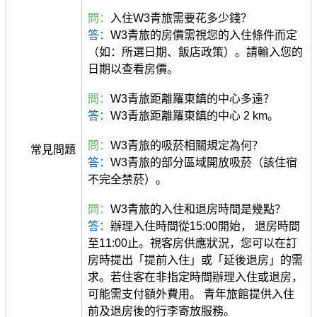
問：
入住W3青旅需要花多少錢？
答：
W3青旅的房價需視您的入住條件而定
（如：所選日期、飯店政策）。請輸入您的
日期以查看房價。
問：
W3青旅距離羅東鎮的中心多遠？
答：
W3青旅距離羅東鎮的中心 2 km。
問：
W3青旅的吸菸相關規定為何？
常見問題
答：
W3青旅的部分區域開放吸菸（該住宿
不完全禁菸）。
問：
W3青旅的入住和退房時間是幾點？
答：
辦理入住時間從15:00開始， 退房時間
至11:00止。視客房供應狀況，您可以在訂
房時提出「提前入住」或「延後退房」的需
求。若住客在非指定時間辦理入住或退房，
可能需支付額外費用。 青年旅館提供入住
前及退房後的行李寄放服務。