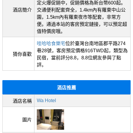
定火爆促銷中，促銷價格為新台幣600起。
酒店簡介
交通便利配套齊全，1.4km內有羅東中山公
園，1.5km內有羅東夜市等配套，非常方
便。通過本站的客房預定鏈接，可以預定超
值特價房哦。
哇哈哈食樂宅
位於臺灣台南地區郡平路274
巷28號，客房預定價格916TWD起，類型為
猜你喜歡
民宿，當前評分8.8，8.8位網友參與了點
評。
酒店推薦
Wa Hotel
酒店名稱
圖片