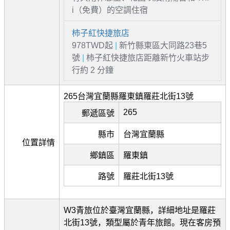
i（免費）的空調住宿
柿子紅快捷旅店
978TWD起
|
新竹縣東區大同路23巷5
號
|
柿子紅快捷旅店距離新竹火車站步
行約 2 分鐘
265台灣宜蘭縣羅東鎮羅莊北街13號
265
郵遞區號
縣市
台灣宜蘭縣
位置詳情
鄉鎮區
羅東鎮
路號
羅莊北街13號
W3青旅位於臺灣宜蘭縣，詳細地址是羅莊
北街13號，類型屬於青年旅館。現在客房預