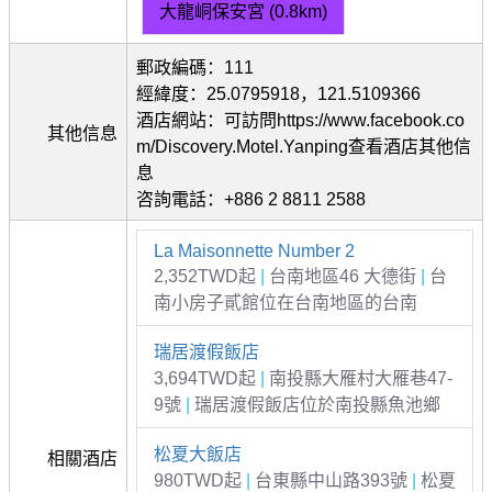
大龍峒保安宮 (0.8km)
郵政編碼：111
經緯度：25.0795918，121.5109366
酒店網站：可訪問https://www.facebook.co
其他信息
m/Discovery.Motel.Yanping查看酒店其他信
息
咨詢電話：+886 2 8811 2588
La Maisonnette Number 2
2,352TWD起
|
台南地區46 大德街
|
台
南小房子貳館位在台南地區的台南
瑞居渡假飯店
3,694TWD起
|
南投縣大雁村大雁巷47-
9號
|
瑞居渡假飯店位於南投縣魚池鄉
松夏大飯店
相關酒店
980TWD起
|
台東縣中山路393號
|
松夏