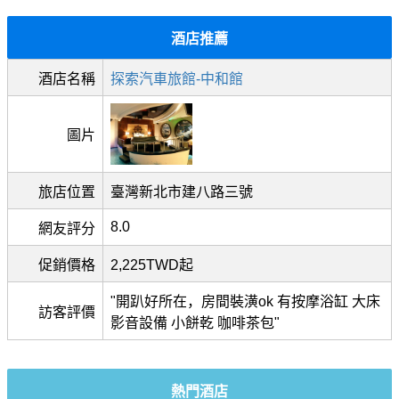
酒店推薦
酒店名稱
探索汽車旅館-中和館
圖片
旅店位置
臺灣新北市建八路三號
8.0
網友評分
促銷價格
2,225TWD起
"開趴好所在，房間裝潢ok 有按摩浴缸 大床
訪客評價
影音設備 小餅乾 咖啡茶包"
熱門酒店