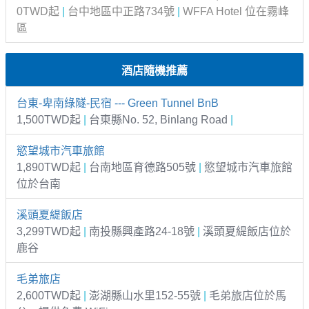
0TWD起
|
台中地區中正路734號
|
WFFA Hotel 位在霧峰
區
酒店隨機推薦
台東-卑南綠隧-民宿 --- Green Tunnel BnB
1,500TWD起
|
台東縣No. 52, Binlang Road
|
慾望城市汽車旅館
1,890TWD起
|
台南地區育德路505號
|
慾望城市汽車旅館
位於台南
溪頭夏緹飯店
3,299TWD起
|
南投縣興產路24-18號
|
溪頭夏緹飯店位於
鹿谷
毛弟旅店
2,600TWD起
|
澎湖縣山水里152-55號
|
毛弟旅店位於馬