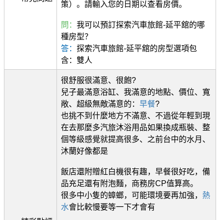
策）。請輸入您的日期以查看房價。
問：
我可以預訂探索汽車旅館-延平舘的哪
種房型？
答：
探索汽車旅館-延平舘的房型選項包
含：雙人
很舒服很滿意、很飽?
兒子最滿意浴缸、我滿意的地點、價位、寬
敞、超級無敵滿意的：
早餐
?
也挑不到什麼地方不滿意、不過從年輕到現
在去那麼多汽旅沐浴用品如果換成瓶裝、整
個等級感覺就提高很多、之前台中的水月、
沐蘭好像都是
飯店還附贈紅白機很有趣，早餐很好吃，備
品充足還有附泡麵，商務房CP值算高。
很多中小隻的蟑螂，可能環境要再加強，
熱
水
會比較慢要等一下才會有