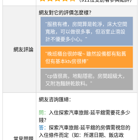
網友對它的評價怎麼樣？
"服務有禮，房間算是乾淨，床大空間
寬敞，可以做很多事，但浴室止滑設
計不優要多小心。"
網友評論
"晚班櫃台很帥喔~ 雖然設備都有點舊
但有基本ktv房很棒"
"cp值很高，地點隱密。房間超級大，
又附泡麵餅乾飲料。"
網友咨詢匯總：
問：
入住探索汽車旅館-延平舘需要花多少
錢？
答：
探索汽車旅館-延平舘的房價需視您的
入住條件而定（如：所選日期、飯店政
常見問題