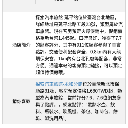
探索汽車旅館-延平舘位於臺灣台北地區，
詳細地址是延平北路五段23號，類型屬於汽
車旅館。現在客房預定火爆促銷中，促銷價
格為新台幣1,445起。口碑良好，獲得了7.7
酒店簡介
的顧客評分，其中有911位顧客參與了真實
點評。交通便利配套齊全，0.8km內有大龍
峒保安宮，1km內有台北孔廟等配套，非常
方便。通過本站的客房預定鏈接，可以預定
超值特價房哦。
探索汽車旅館-永和分館
位於臺灣新北市保
順路31號，客房預定價格1,680TWD起，類
型為汽車旅館，當前評分7.6，7.6位網友參
猜你喜歡
與了點評。，網友點評："電熱水壺、飲
料、瓶裝水、吹風機、茶包、咖啡包、餅
乾、盥洗用品"。