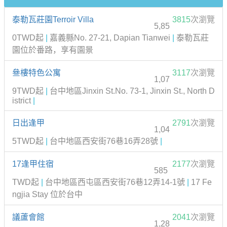
泰勒瓦莊園Terroir Villa
3815
次瀏覽
5,85
0TWD起
|
嘉義縣No. 27-21, Dapian Tianwei
|
泰勒瓦莊
園位於番路，享有園景
叄樓特色公寓
3117
次瀏覽
1,07
9TWD起
|
台中地區Jinxin St.No. 73-1, Jinxin St., North D
istrict
|
日出逢甲
2791
次瀏覽
1,04
5TWD起
|
台中地區西安街76巷16弄28號
|
17逢甲住宿
2177
次瀏覽
585
TWD起
|
台中地區西屯區西安街76巷12弄14-1號
|
17 Fe
ngjia Stay 位於台中
議蘆會館
2041
次瀏覽
1,28