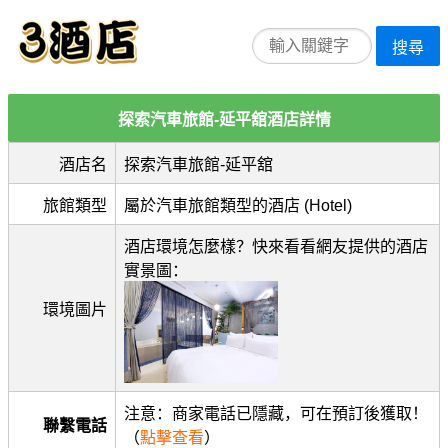
搜尋
探索汽車旅館-延平舘酒店詳情
酒店名
探索汽車旅館-延平舘
旅館類型
屬於汽車旅館類型的酒店 (Hotel)
酒店環境怎麼樣？快來看看網友提供的酒店
實景圖：
環境圖片
注意：商家電話已隱藏，可在預訂後獲取！
聯繫電話
（
點擊查看
）