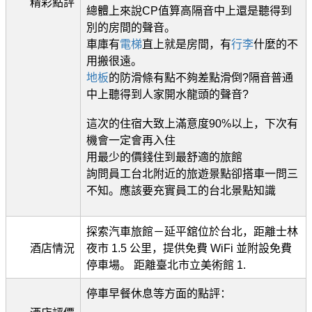
精彩點評
總體上來說CP值算高隔音中上還是聽得到
別的房間的聲音。
車庫有
電梯
直上就是房間，有
行李
什麼的不
用搬很遠。
地板
的防滑條有點不夠差點滑倒?隔音普通
中上聽得到人家開水龍頭的聲音?
這次的住宿大致上滿意度90%以上，下次有
機會一定會再入住
用最少的價錢住到最舒適的旅館
詢問員工台北附近的旅遊景點卻搭車一問三
不知。應該要充實員工的台北景點知識
探索汽車旅館－延平舘位於台北，距離士林
酒店情況
夜市 1.5 公里，提供免費 WiFi 並附設免費
停車場。 距離臺北市立美術館 1.
停車早餐休息等方面的點評：