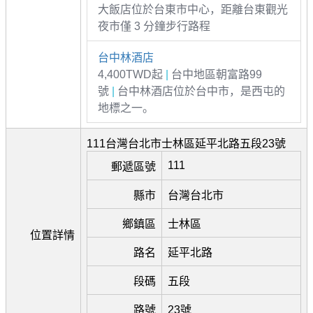
大飯店位於台東市中心，距離台東觀光
夜市僅 3 分鐘步行路程
台中林酒店
4,400TWD起
|
台中地區朝富路99
號
|
台中林酒店位於台中市，是西屯的
地標之一。
111台灣台北市士林區延平北路五段23號
111
郵遞區號
縣市
台灣台北市
鄉鎮區
士林區
位置詳情
路名
延平北路
段碼
五段
路號
23號