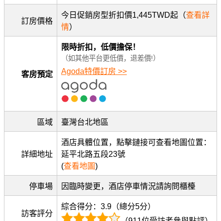
今日促銷房型折扣價1,445TWD起（
查看詳
訂房價格
情
）
限時折扣，低價擔保！
（如其他平台更低價，退差價!）
Agoda特價訂房 >>
客房預定
區域
臺灣台北地區
酒店具體位置，點擊鏈接可查看地圖位置：
詳細地址
延平北路五段23號
(
查看地圖
)
停車場
因臨時變更，酒店停車情況請詢問櫃檯
綜合得分：3.9（總分5分）
訪客評分
（911位受訪者參與點評）