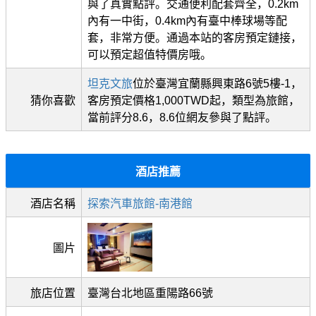
與了真實點評。交通便利配套齊全，0.2km
內有一中街，0.4km內有臺中棒球場等配
套，非常方便。通過本站的客房預定鏈接，
可以預定超值特價房哦。
坦克文旅
位於臺灣宜蘭縣興東路6號5樓-1，
猜你喜歡
客房預定價格1,000TWD起，類型為旅館，
當前評分8.6，8.6位網友參與了點評。
酒店推薦
酒店名稱
探索汽車旅館-南港館
圖片
旅店位置
臺灣台北地區重陽路66號