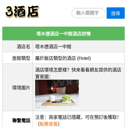
搜尋
塔木德酒店一中館酒店詳情
酒店名
塔木德酒店一中館
旅館類型
屬於飯店類型的酒店 (Hotel)
酒店環境怎麼樣？快來看看網友提供的酒店
實景圖：
環境圖片
注意：商家電話已隱藏，可在預訂後獲取！
聯繫電話
（
點擊查看
）