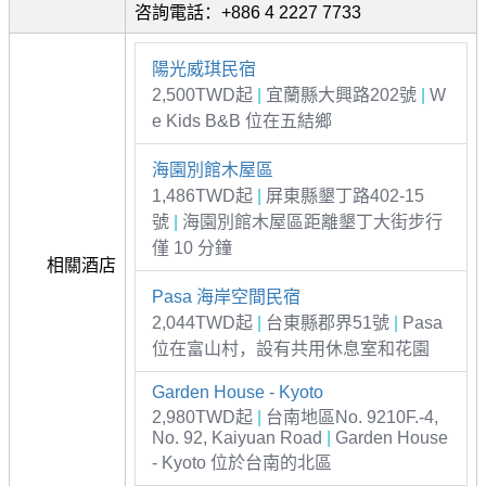
咨詢電話：+886 4 2227 7733
陽光威琪民宿
2,500TWD起
|
宜蘭縣大興路202號
|
W
e Kids B&B 位在五結鄉
海園別館木屋區
1,486TWD起
|
屏東縣墾丁路402-15
號
|
海園別館木屋區距離墾丁大街步行
僅 10 分鐘
相關酒店
Pasa 海岸空間民宿
2,044TWD起
|
台東縣郡界51號
|
Pasa
位在富山村，設有共用休息室和花園
Garden House - Kyoto
2,980TWD起
|
台南地區No. 9210F.-4,
No. 92, Kaiyuan Road
|
Garden House
- Kyoto 位於台南的北區