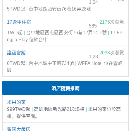
1,04
5TWD起
|
台中地區西安街76巷16弄28號
|
17逢甲住宿
2176
次瀏覽
585
TWD起
|
台中地區西屯區西安街76巷12弄14-1號
|
17 Fe
ngjia Stay 位於台中
議蘆會館
2038
次瀏覽
1,28
0TWD起
|
台中地區中正路734號
|
WFFA Hotel 位在霧峰
區
酒店隨機推薦
米果的家
999TWD起
|
高雄地區新光路21號B棟
|
米果的家位於高
雄，提供空調。
豐國大飯店