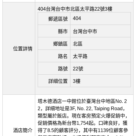
404台灣台中市北區太平路22號3樓
404
郵遞區號
縣市
台灣台中市
鄉鎮區
北區
位置詳情
路名
太平路
路號
22號
詳細位置
3樓
塔木德酒店一中館位於臺灣台中地區No. 2
2，詳細地址是3F, No. 22, Taiping Road，
類型屬於飯店。現在客房預定火爆促銷中，
促銷價格為新台幣1,754起。口碑良好，獲
酒店簡介
得了8.5的顧客評分，其中有1139位顧客參