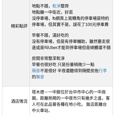
地點不錯，
乾淨
整齊
地點離一中街近，好逛
沒停車場，fb網頁上寫轉角的停車場是特約
停車場，但其實不是，誤花了100元停車費
精彩點評
早餐不錯，滿好吃的
沒有停車場，但是有停車輔助，雖然要走很
遠或是叫Uber才能到停車場但是總體還不錯
房間非常整潔乾淨
早餐也很好吃 只是份量稍微少一點
隔音
不是很好 半夜還聽得到隔壁房拖
行李
的
聲音
塔木德－一中館位於台中市中心的一中商
圈，距離熱鬧的一中夜市只有幾步之遙，客
酒店情況
人可在此品嘗各種在地小吃。 飯店距離台
中火車站、