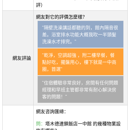
評）
網友對它的評價怎麼樣？
"隔壁洗澡講話都聽的到，館內隔音很
差。浴室排水功能大概我吹一半頭髮
洗澡水才排完。"
"乾淨，空調超強 ，附二樓早餐，餐
網友評論
點好吃，擺盤用心，樓下就是一中商
圈，首選"
"住宿體驗非常良好，房間有任何問題
經理和早班主管都非常有耐心解決房
客的問題！"
網友咨詢匯總：
問：
塔木德連鎖飯店一中館 的幾種物業設