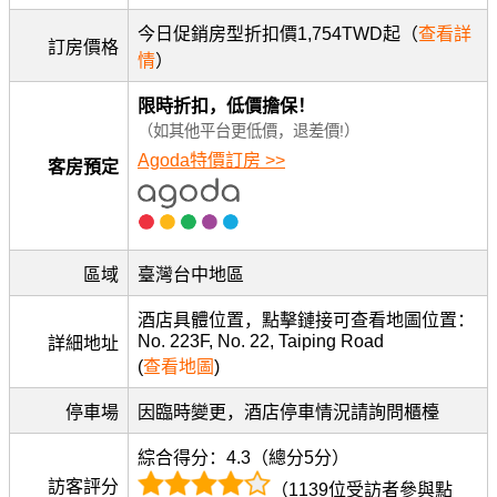
今日促銷房型折扣價1,754TWD起（
查看詳
訂房價格
情
）
限時折扣，低價擔保！
（如其他平台更低價，退差價!）
Agoda特價訂房 >>
客房預定
區域
臺灣台中地區
酒店具體位置，點擊鏈接可查看地圖位置：
No. 223F, No. 22, Taiping Road
詳細地址
(
查看地圖
)
停車場
因臨時變更，酒店停車情況請詢問櫃檯
綜合得分：4.3（總分5分）
訪客評分
（1139位受訪者參與點