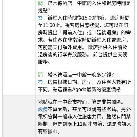
問：
塔木德酒店一中館的入住和退房時間是
幾點？
答：
辦理入住時間從15:00開始， 退房時間
至11:00止。視客房供應狀況，您可以在訂
房時提出「提前入住」或「延後退房」的需
求。若住客在非指定時間辦理入住或退房，
可能需支付額外費用。 飯店提供入住前及
退房後的行李寄放服務。 前台提供全天候
服務。
問：
塔木德酒店一中館一晚多少錢？
答：
房價根據日期、房型，及住客人數有所
不同，點這裡看Agoda最新的優惠價格！
地點就在一中夜市裡面，算是非常鬧區。
設備
不算太新，甚至可以說有些老舊。另外
電梯會與一般非入住旅客共用，雖然有門禁
限制，但是到晚上11點才開始，還是會讓人
有些擔心。