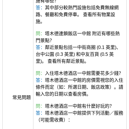
施有哪些？
答：
其中部分較熱門設施包括免費無線網
路、餐廳和免費停車。 查看所有物業設
施。
問：
塔木德連鎖飯店一中館 附近有哪些熱
門景點？
答：
鄰近景點包括一中街商圈 (0.1 英里)、
台中公園 (0.3 英里) 和中友百貨 (0.5 英
里)。 查看所有鄰近景點。
問：
入住塔木德酒店一中館需要花多少錢？
答：
塔木德酒店一中館的房價需視您的入住
條件而定（如：所選日期、飯店政策）。請
輸入您的日期以查看房價。
常見問題
問：
塔木德酒店一中館有什麼好玩的？
答：
塔木德酒店一中館提供下列活動／服務
（可能需收費）：