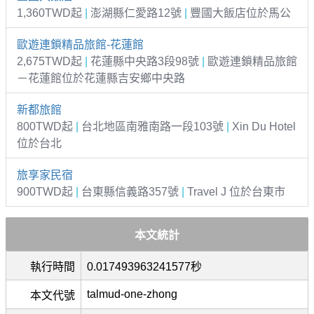
1,360TWD起
|
澎湖縣仁愛路12號
|
豐國大飯店位於馬公
歐遊連鎖精品旅館-花蓮館
2,675TWD起
|
花蓮縣中央路3段98號
|
歐遊連鎖精品旅館
－花蓮館位於花蓮縣吉安鄉中央路
新都旅館
800TWD起
|
台北地區南雅南路一段103號
|
Xin Du Hotel
位於台北
旅享家民宿
900TWD起
|
台東縣信義路357號
|
Travel J 位於台東市
本文統計
執行時間
0.017493963241577秒
talmud-one-zhong
本文代號