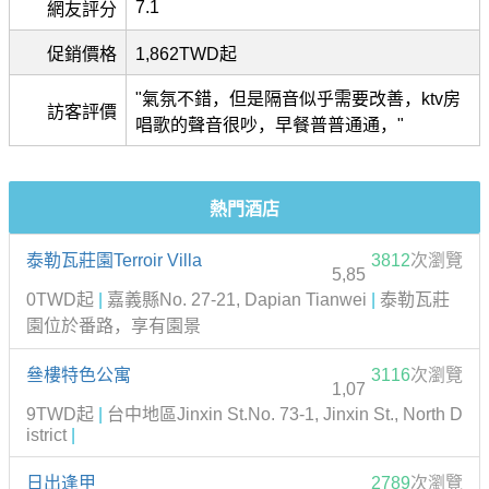
7.1
網友評分
促銷價格
1,862TWD起
"氣氛不錯，但是隔音似乎需要改善，ktv房
訪客評價
唱歌的聲音很吵，早餐普普通通，"
熱門酒店
泰勒瓦莊園Terroir Villa
3812
次瀏覽
5,85
0TWD起
|
嘉義縣No. 27-21, Dapian Tianwei
|
泰勒瓦莊
園位於番路，享有園景
叄樓特色公寓
3116
次瀏覽
1,07
9TWD起
|
台中地區Jinxin St.No. 73-1, Jinxin St., North D
istrict
|
日出逢甲
2789
次瀏覽