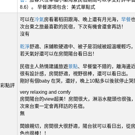
8.6）。 早餐選項包含：美式單點式
可以在
冷氣
房看著稻田跟海、晚上還有月光海，
早餐
次台東之旅最喜歡的民宿，下次有機會還會再訪！
沒有
乾淨
舒適、床鋪軟硬適中、被子是羽絨被超溫暖輕巧
若天氣好還可以在房間陽台看日出！
民宿主人熱情建議旅遊
景點
、早餐蠻不錯的，離海邊
很有設計感，房間舒適，視野很棒，還可以看日出。
剛好有個baby 在哭，還好，晚上10點多以後就停止哭
精彩點評
very relaxing and comfy
房間陽台的view超美！房間很大，淋浴水龍頭也很強
次來台東一定會再拜訪的名宿。
無
闆娘親切，房間很大很舒適，陽台就可以看日出，從
色也很棒！！