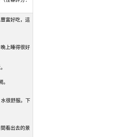
也豐富好吃，這
，晚上睡得很好
近。
鬧。
，水很舒服。下
房間看出去的景