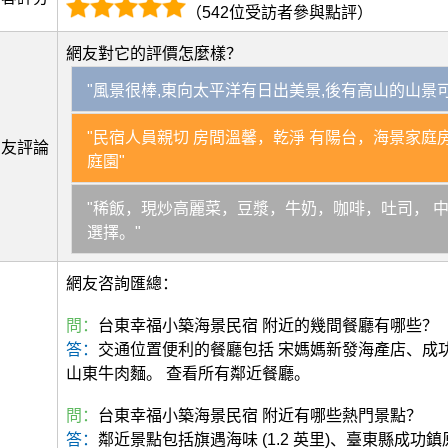
（542位受訪者參與點評）
網友對它的評價怎麼樣？
"風景很棒,東向太平洋有日出美景,後有高山的山景可觀
"民宿人員親切 房間溫馨，乾淨 有陽台，海景家庭
網友評論
庭園"
"稀飯，現炒高麗菜，豆漿，牛奶，咖啡，吐司， 
選擇。"
網友咨詢匯總：
問：
台東幸福小築海景民宿 附近的幾間餐廳有哪些？
答：
交通位置便利的餐廳包括 宋媽媽新發海產店、成功
山東牛肉麵。 查看所有鄰近餐廳。
問：
台東幸福小築海景民宿 附近有哪些熱門景點？
答：
鄰近景點包括旗遇海味 (1.2 英里)、臺東縣成功