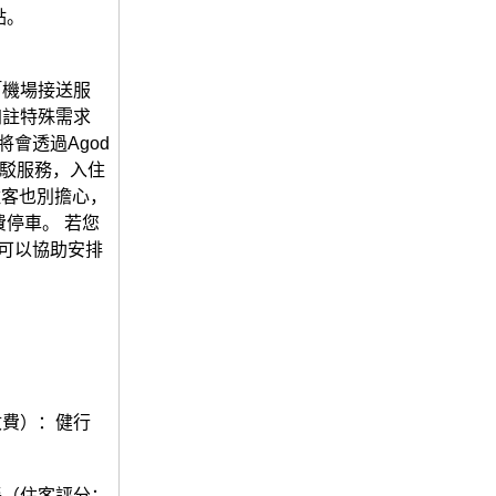
點。
「機場接送服
加註特殊需求
會透過Agod
接駁服務，入住
住客也別擔心，
停車。 若您
u可以協助安排
收費）：健行
餐（住客評分：