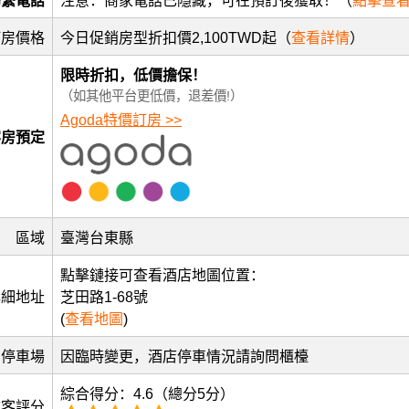
聯繫電話
注意：商家電話已隱藏，可在預訂後獲取！（
點擊查
訂房價格
今日促銷房型折扣價2,100TWD起（
查看詳情
）
限時折扣，低價擔保！
（如其他平台更低價，退差價!）
Agoda特價訂房 >>
客房預定
區域
臺灣台東縣
點擊鏈接可查看酒店地圖位置：
詳細地址
芝田路1-68號
(
查看地圖
)
停車場
因臨時變更，酒店停車情況請詢問櫃檯
綜合得分：4.6（總分5分）
訪客評分