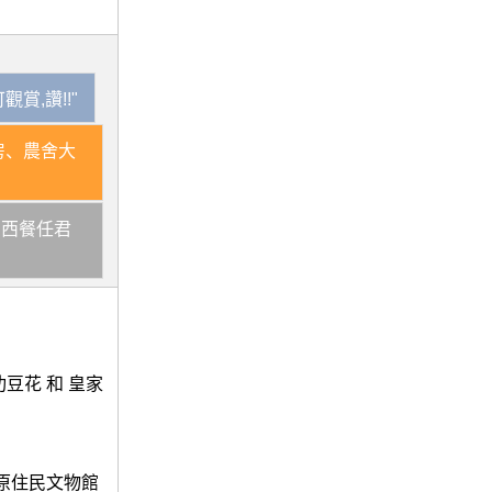
賞,讚!!"
房、農舍大
中西餐任君
豆花 和 皇家
鎮原住民文物館