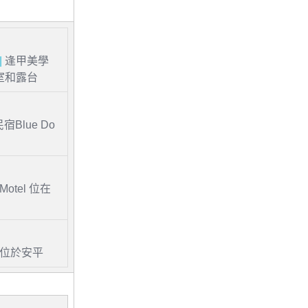
|
逢甲美學
室和露台
Blue Do
 Motel 位在
el 位於安平