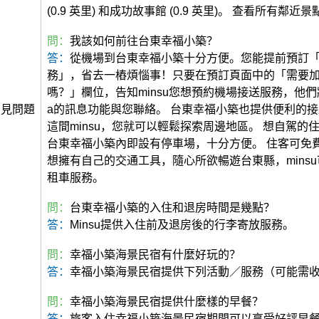
(0.9 英里) 和成功故事館 (0.9 英里)。 查看所有鄰近景
問：
我該如何前往台東幸福小築？
答：
從機場到台東幸福小築十分方便。您能提前預訂
務」，省去一樁煩惱事！只要在預訂頁面中的「需要
嗎？」欄位，告知minsu您想預約機場接送服務，他們將
常見問題
a的訊息功能與您聯絡。 台東幸福小築也提供便利的
這間minsu，您就可以輕鬆探索周邊地區。 想自駕的
台東幸福小築內即設有停車場，十分方便。 住客可免費
想擁有自己的交通工具，隨心所欲暢遊台東縣，mins
租車服務。
問：
台東幸福小築的入住和退房時間是幾點？
答：
Minsu提供入住前及退房後的行李寄放服務。
問：
幸福小築海景民宿有什麼好玩的？
答：
幸福小築海景民宿提供下列活動／服務（可能需
問：
幸福小築海景民宿提供什麼樣的早餐？
答：
旅客入住幸福小築海景民宿期間可以享受好評早