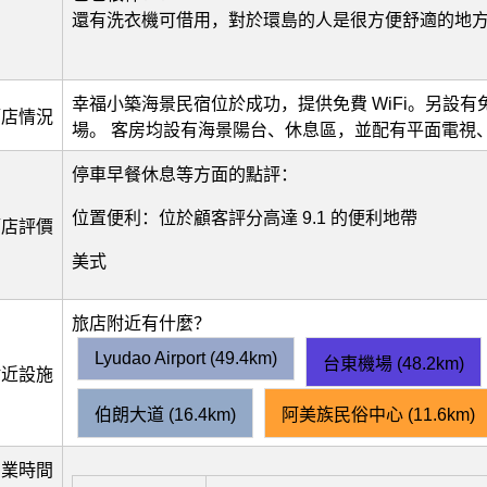
還有洗衣機可借用，對於環島的人是很方便舒適的地
幸福小築海景民宿位於成功，提供免費 WiFi。另設有
酒店情況
場。 客房均設有海景陽台、休息區，並配有平面電視
停車早餐休息等方面的點評：
位置便利：位於顧客評分高達 9.1 的便利地帶
酒店評價
美式
旅店附近有什麼？
Lyudao Airport (49.4km)
台東機場 (48.2km)
附近設施
伯朗大道 (16.4km)
阿美族民俗中心 (11.6km)
營業時間