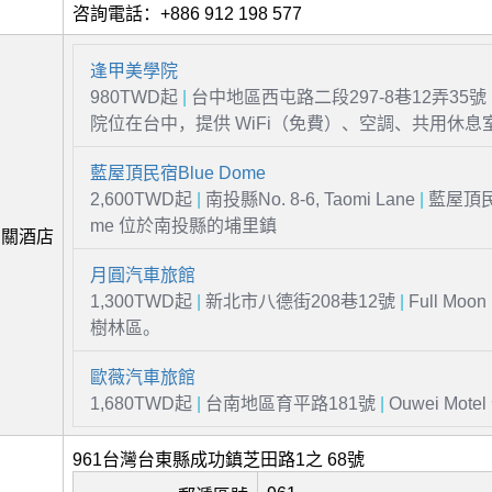
咨詢電話：+886 912 198 577
逢甲美學院
980TWD起
|
台中地區西屯路二段297-8巷12弄35號
院位在台中，提供 WiFi（免費）、空調、共用休息
藍屋頂民宿Blue Dome
2,600TWD起
|
南投縣No. 8-6, Taomi Lane
|
藍屋頂民宿
me 位於南投縣的埔里鎮
相關酒店
月圓汽車旅館
1,300TWD起
|
新北市八德街208巷12號
|
Full Moon
樹林區。
歐薇汽車旅館
1,680TWD起
|
台南地區育平路181號
|
Ouwei Mot
961台灣台東縣成功鎮芝田路1之 68號