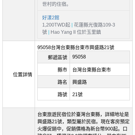
世村的住宿。
好漾2館
1,200TWD起
|
花蓮縣光復路109-3
號
|
Hao Yang II 位於玉里鎮
95058台灣台東縣台東市興盛路21號
95058
郵遞區號
縣市
台灣台東縣台東市
位置詳情
路名
興盛路
路號
21號
台東旅遊民宿位於臺灣台東縣，詳細地址是
興盛路21號，類型屬於民宿。現在客房預定
火爆促銷中，促銷價格為新台幣900起。口