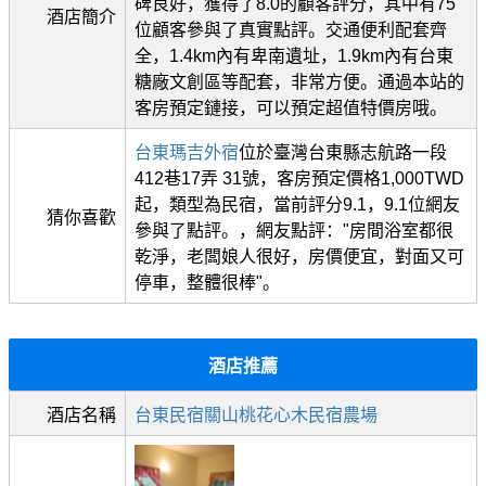
碑良好，獲得了8.0的顧客評分，其中有75
酒店簡介
位顧客參與了真實點評。交通便利配套齊
全，1.4km內有卑南遺址，1.9km內有台東
糖廠文創區等配套，非常方便。通過本站的
客房預定鏈接，可以預定超值特價房哦。
台東瑪吉外宿
位於臺灣台東縣志航路一段
412巷17弄 31號，客房預定價格1,000TWD
起，類型為民宿，當前評分9.1，9.1位網友
猜你喜歡
參與了點評。，網友點評："房間浴室都很
乾淨，老闆娘人很好，房價便宜，對面又可
停車，整體很棒"。
酒店推薦
酒店名稱
台東民宿關山桃花心木民宿農場