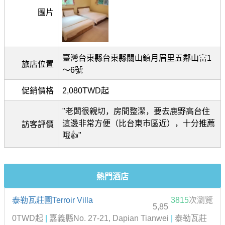
圖片
臺灣台東縣台東縣關山鎮月眉里五鄰山富1
旅店位置
～6號
促銷價格
2,080TWD起
"老闆很親切，房間整潔，要去鹿野高台住
這邊非常方便（比台東市區近），十分推薦
訪客評價
哦👍"
熱門酒店
泰勒瓦莊園Terroir Villa
3815
次瀏覽
5,85
0TWD起
|
嘉義縣No. 27-21, Dapian Tianwei
|
泰勒瓦莊