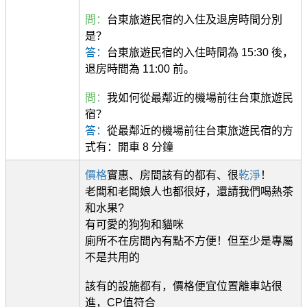
問：
台東旅遊民宿的入住及退房時間分別
是？
答：
台東旅遊民宿的入住時間為 15:30 後，
退房時間為 11:00 前。
問：
我如何從最鄰近的機場前往台東旅遊民
宿？
答：
從最鄰近的機場前往台東旅遊民宿的方
式有：開車 8 分鐘
價格
實惠、房間該有的都有、很
乾淨
！
老闆和老闆娘人也都很好，還請我們喝熱茶
和水果?
有可愛的狗狗和貓咪
廁所不在房間內有點不方便！但至少是專屬
不是共用的
該有的設施都有，價格便宜位置離車站很
進，CP值符合