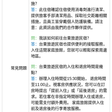
施？
答：
此住宿確認住宿使用消毒劑進行清潔、
提供旅客手部清潔用品、採取社交距離相關
措施，且員工皆穿戴個人防護裝備。請注
意：此資訊由我們的合作夥伴提供。
問：
我該如何前往台東旅遊民宿？
答：
台東旅遊民宿也提供便利的接駁服務，
入住這間家庭旅館，您就可以輕鬆探索周邊
地區。
問：
台東旅遊民宿的入住和退房時間是幾
常見問題
點？
答：
辦理入住時間從15:30開始， 退房時間
至11:00止。視客房供應狀況，您可以在訂
房時提出「提前入住」或「延後退房」的需
求。若住客在非指定時間辦理入住或退房，
可能需支付額外費用。 家庭旅館提供入住
前及退房後的行李寄放服務。