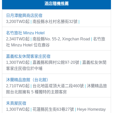
酒店隨機推薦
日月潭龍興商店民宿
3,200TWD起
|
南投縣水社村名勝街32號
|
名竹旅社 Minzu Hotel
2,340TWD起
|
南投縣No. 55-2, Xingchan Road
|
名竹旅
社 Minzu Hotel 位在鹿谷
嘉義松友休閒客家庄民宿
1,300TWD起
|
嘉義縣和興村公館97-20號
|
嘉義松友休閒
客家庄民宿位於中埔
沐蘭精品旅館（台北館）
2,710TWD起
|
台北地區堤頂大道二段460號
|
沐蘭精品旅
館台北館擁有 5 種獨特的主題客房
禾頁屋民宿
1,300TWD起
|
花蓮縣民生街63巷27號
|
Heye Homestay