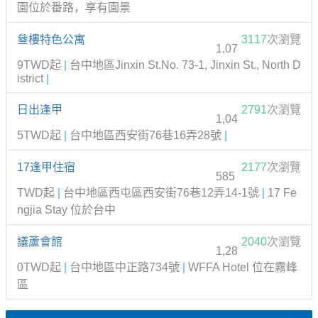
園位於番路，享有園景
叄樓特色公寓
3117
次瀏覽
1,07
9TWD起
|
台中地區Jinxin St.No. 73-1, Jinxin St., North D
istrict
|
日出逢甲
2791
次瀏覽
1,04
5TWD起
|
台中地區西安街76巷16弄28號
|
17逢甲住宿
2177
次瀏覽
585
TWD起
|
台中地區西屯區西安街76巷12弄14-1號
|
17 Fe
ngjia Stay 位於台中
議蘆會館
2040
次瀏覽
1,28
0TWD起
|
台中地區中正路734號
|
WFFA Hotel 位在霧峰
區