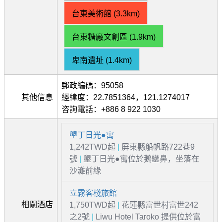
台東美術館 (3.3km)
台東糖廠文創區 (1.9km)
卑南遺址 (1.4km)
郵政編碼：95058
其他信息
經緯度：22.7851364，121.1274017
咨詢電話：+886 8 922 1030
墾丁日光●寓
1,242TWD起
|
屏東縣船帆路722巷9
號
|
墾丁日光●寓位於鵝鑾鼻，坐落在
沙灘前緣
立霧客棧旅館
相關酒店
1,750TWD起
|
花蓮縣富世村富世242
之2號
|
Liwu Hotel Taroko 提供位於富