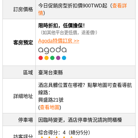
今日促銷房型折扣價900TWD起（
查看詳
訂房價格
情
）
限時折扣，低價擔保！
（如其他平台更低價，退差價!）
Agoda特價訂房 >>
客房預定
區域
臺灣台東縣
酒店具體位置在哪裡？點擊地圖可查看導航
線路：
詳細地址
興盛路21號
(
查看地圖
)
停車場
因臨時變更，酒店停車情況請詢問櫃檯
綜合得分：4（總分5分）
訪客評分