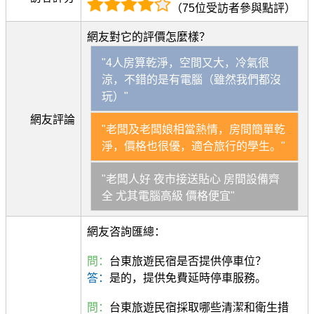
（75位受訪者參與點評）
網友對它的評價怎麼樣？
"4人房算乾淨，空間又大，冷氣很
涼，不錯的是有電腦（雖然我們都沒
玩）"
網友評論
"老闆及老闆娘相當熱情，房間簡單乾
淨，價格也很優，適合旅行的學生。"
"老闆人好 夜市接送貼心 房間設備齊
全 尤其電腦高級 價格便宜"
網友咨詢匯總：
問：
台東旅遊民宿是否提供停車位？
答：
是的，提供免費延時停車服務。
問：
台東旅遊民宿採取哪些清潔和衛生措