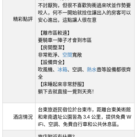
不討厭狗，但很不喜歡狗衝過來吠並作勢要
咬人，何不一開始就拴住讓出入的房客可以
精彩點評
安心進出，這點讓人很在意
【離市區較遠】
要騎車一陣子才會到市區
【房間整潔】
非常乾淨、
空間
寬敞
【設備齊全】
吹風機、
冰箱
、空調、
熱水
壺等設備都很齊
全
【床睡起來非常舒服】
躺下去就直接一覺到天亮！
台東旅遊民宿位於台東市，距離台東美術館
酒店情況
和卑南遺址公園皆為 3.4 公里，提供免費 W
iFi、空調、免費自行車和公共休息區。
旅店附近有什麼？