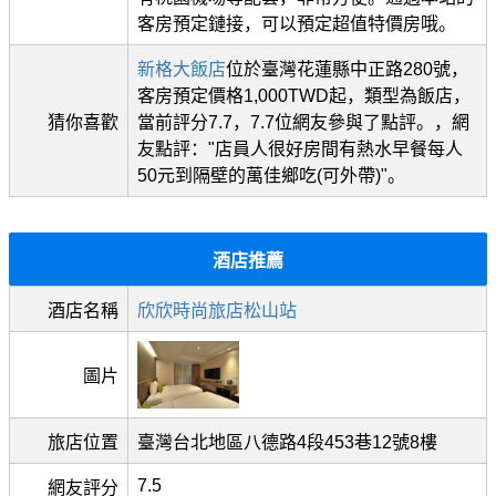
客房預定鏈接，可以預定超值特價房哦。
新格大飯店
位於臺灣花蓮縣中正路280號，
客房預定價格1,000TWD起，類型為飯店，
猜你喜歡
當前評分7.7，7.7位網友參與了點評。，網
友點評："店員人很好房間有熱水早餐每人
50元到隔壁的萬佳鄉吃(可外帶)"。
酒店推薦
酒店名稱
欣欣時尚旅店松山站
圖片
旅店位置
臺灣台北地區八德路4段453巷12號8樓
7.5
網友評分