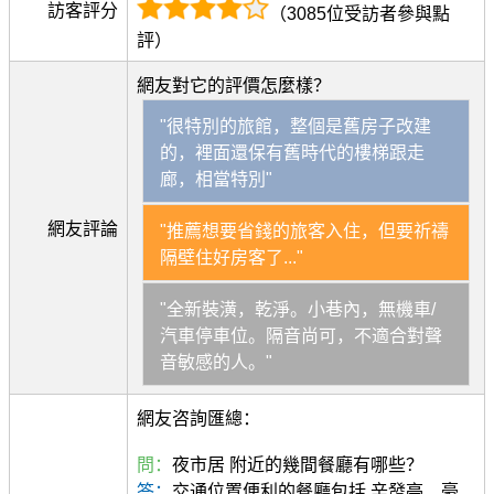
訪客評分
（3085位受訪者參與點
評）
網友對它的評價怎麼樣？
"很特別的旅館，整個是舊房子改建
的，裡面還保有舊時代的樓梯跟走
廊，相當特別"
網友評論
"推薦想要省錢的旅客入住，但要祈禱
隔壁住好房客了..."
"全新裝潢，乾淨。小巷內，無機車/
汽車停車位。隔音尚可，不適合對聲
音敏感的人。"
網友咨詢匯總：
問：
夜市居 附近的幾間餐廳有哪些？
答：
交通位置便利的餐廳包括 辛發亭、豪