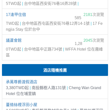
5TWD起
|
台中地區西安街76巷16弄28號
|
17逢甲住宿
2181
次瀏覽
585
TWD起
|
台中地區西屯區西安街76巷12弄14-1號
|
17 Fe
ngjia Stay 位於台中
議蘆會館
2045
次瀏覽
1,28
0TWD起
|
台中地區中正路734號
|
WFFA Hotel 位在霧峰
區
酒店隨機推薦
承萬尊爵渡假酒店
3,380TWD起
|
南投縣樹人路131號
|
Cheng Wan Grand
Hotel 位在埔里鎮
蔓條絲裡浮田小屋