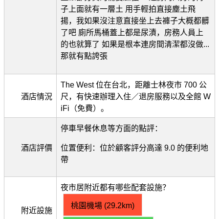
子上面就有一層土 用手輕拍直接塵土飛
揚，我如果沒注意直接坐上去褲子大概都髒
了吧 廁所馬桶蓋上都是尿漬，房務人員上
的也就算了 如果是根本連房間清潔都沒做...
那就有點誇張
The West 位在台北，距離士林夜市 700 公
酒店情況
尺，有快速辦理入住／退房服務以及全館 W
iFi（免費）。
停車早餐休息等方面的點評：
酒店評價
位置便利：位於顧客評分高達 9.0 的便利地
帶
夜市居附近都有哪些配套設施？
桃園機場 (29.2km)
附近設施