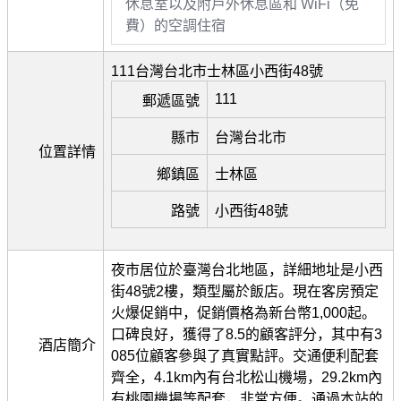
休息室以及附戶外休息區和 WiFi（免
費）的空調住宿
111台灣台北市士林區小西街48號
111
郵遞區號
縣市
台灣台北市
位置詳情
鄉鎮區
士林區
路號
小西街48號
夜市居位於臺灣台北地區，詳細地址是小西
街48號2樓，類型屬於飯店。現在客房預定
火爆促銷中，促銷價格為新台幣1,000起。
口碑良好，獲得了8.5的顧客評分，其中有3
酒店簡介
085位顧客參與了真實點評。交通便利配套
齊全，4.1km內有台北松山機場，29.2km內
有桃園機場等配套，非常方便。通過本站的