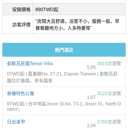
促銷價格
890TWD起
"房間大且舒適，浴室不小，服務一般，早
訪客評價
餐餐廳地方小，人多時要等"
熱門酒店
泰勒瓦莊園Terroir Villa
3819
次瀏覽
5,85
0TWD起
|
嘉義縣No. 27-21, Dapian Tianwei
|
泰勒瓦莊
園位於番路，享有園景
叄樓特色公寓
3120
次瀏覽
1,07
9TWD起
|
台中地區Jinxin St.No. 73-1, Jinxin St., North D
istrict
|
日出逢甲
2793
次瀏覽
1,04