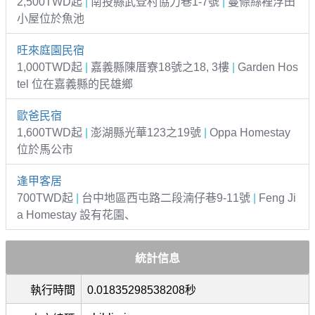
2,500TWD起
|
南投縣武登村協力巷1-7號
|
蔓條絲裡浮田
小屋位於魚池
旺來庭園民宿
1,000TWD起
|
嘉義縣陳厝寮18號之18, 3樓
|
Garden Hos
tel 位在嘉義縣的民雄鄉
歐爸民宿
1,600TWD起
|
澎湖縣光華123之19號
|
Oppa Homestay
位於馬公市
逢甲客居
700TWD起
|
台中地區西屯路二段湳仔巷9-11號
|
Feng Ji
a Homestay 設有花園、
統計信息
執行時間
0.01835298538208秒