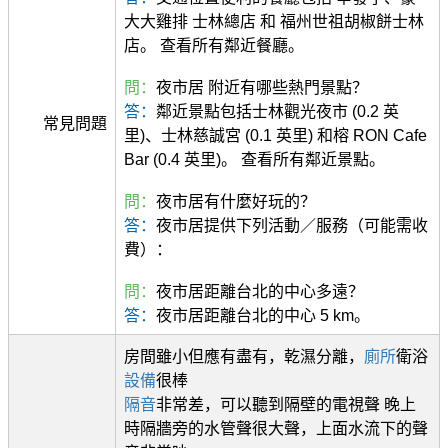
大大雞排 士林總店 和 福州世祖胡椒餅士林
店。 查看所有鄰近餐廳。
問：
夜市居 附近有哪些熱門景點？
答：
鄰近景點包括士林觀光夜市 (0.2 英
常見問題
里)、士林慈誠宮 (0.1 英里) 和榕 RON Cafe
Bar (0.4 英里)。 查看所有鄰近景點。
問：
夜市居有什麼好玩的？
答：
夜市居提供下列活動／服務（可能需收
費）：
問：
夜市居距離台北的中心多遠？
答：
夜市居距離台北的中心 5 km。
房間雖小但應有盡有，乾濕分離，
廁所
衛浴
設備
很棒
隔音
非常差，可以聽到隔壁的電視聲 晚上
時隔牆旁的水管聲很大聲，上面水流下的聲