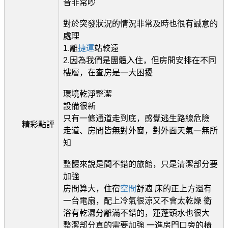
音非常吵
對於突發狀況的情況非常及時也很有誠意的
處理
1.離
捷運
站較遠
2.因為我們是團體入住，但房間安排在不同
樓層，在查房是一大困擾
環境乾淨整潔
設備很新
只有一條通道走到底，感覺逃生路線危險
精彩點評
走道、房間皆無對外窗，對外面天氣一無所
知
整體來說是間不錯的旅館，只是清潔部分要
加強
房間算大，住宿
空間
舒適 床的正上方還有
一台電扇，配上冷氣很涼又不會太乾燥 衛
浴有乾濕分離滿不錯的，蓮蓬頭水也很大
整潔部分真的需要加強 一進房門口旁的椅