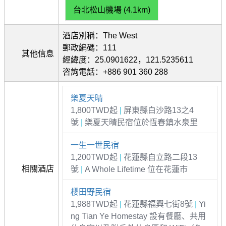
台北松山機場 (4.1km)
酒店別稱：The West
郵政編碼：111
其他信息
經緯度：25.0901622，121.5235611
咨詢電話：+886 901 360 288
樂夏天晴
1,800TWD起
|
屏東縣白沙路13之4
號
|
樂夏天晴民宿位於恆春鎮水泉里
一生一世民宿
1,200TWD起
|
花蓮縣自立路二段13
相關酒店
號
|
A Whole Lifetime 位在花蓮市
櫻田野民宿
1,988TWD起
|
花蓮縣福興七街8號
|
Yi
ng Tian Ye Homestay 設有餐廳、共用