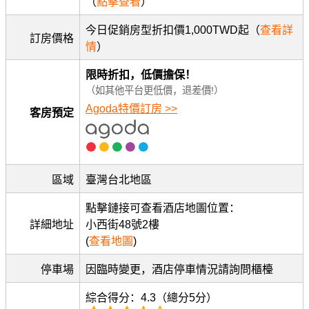
（
點擊查看
）
今日促銷房型折扣價1,000TWD起（
查看詳
訂房價格
情
）
限時折扣，低價擔保！
（如其他平台更低價，退差價!）
Agoda特價訂房 >>
客房預定
區域
臺灣台北地區
點擊鏈接可查看酒店地圖位置：
詳細地址
小西街48號2樓
(
查看地圖
)
停車場
因臨時變更，酒店停車情況請詢問櫃檯
綜合得分：4.3（總分5分）