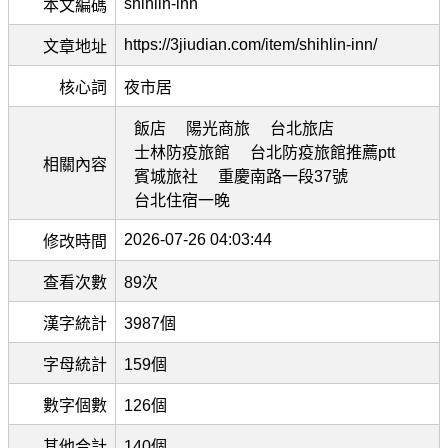
shihlin-inn
本文編碼
https://3jiudian.com/item/shihlin-inn/
文章地址
核心詞
夜市居
飯店
陽光商旅
台北旅店
士林防疫旅館
台北防疫旅館推薦ptt
相關內容
賓城旅社
重慶南路一段37號
台北住宿一晚
2026-07-26 04:03:44
修改時間
查看次數
89次
漢字統計
3987個
字母統計
159個
數字個數
126個
其他合計
140個