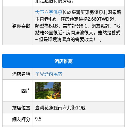
預定超值特價房哦。
舍下立宇溫泉
位於臺灣屏東縣溫泉村溫泉路
玉泉巷4號，客房預定價格2,660TWD起，
猜你喜歡
類型為B&B，當前評分8.1，網友點評："地
點離公園很近~ 房間湯池很大，雖然是舊式
~ 但是環境清潔真的需要改善！"。
酒店推薦
酒店名稱
羊兒煙囪民宿
圖片
旅店位置
臺灣花蓮縣南海九街11號
9.5
網友評分