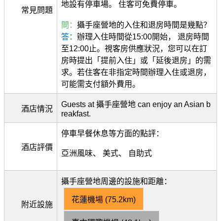
地設有停車場。 住客可免費停車。
常見問題
問：
攝手座營地的入住和退房時間是幾點？
答：
辦理入住時間從15:00開始， 退房時間
至12:00止。視客房供應狀況，您可以在訂
房時提出「提前入住」或「延後退房」的需
求。若住客在非指定時間辦理入住或退房，
可能需支付額外費用。
Guests at 攝手座營地 can enjoy an Asian b
酒店情況
reakfast.
停車早餐休息等方面的點評：
酒店評價
亞洲風味、 美式、 自助式
攝手座營地周邊的設施和距離：
花蓮機場 (75.2km)
附近設施