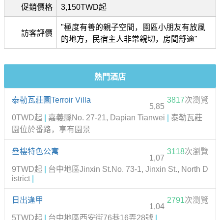
促銷價格
3,150TWD起
"極度有善的親子空間，園區小朋友有放風
訪客評價
的地方，民宿主人非常親切，房間舒適"
熱門酒店
泰勒瓦莊園Terroir Villa
3817
次瀏覽
5,85
0TWD起
|
嘉義縣No. 27-21, Dapian Tianwei
|
泰勒瓦莊
園位於番路，享有園景
叄樓特色公寓
3118
次瀏覽
1,07
9TWD起
|
台中地區Jinxin St.No. 73-1, Jinxin St., North D
istrict
|
日出逢甲
2791
次瀏覽
1,04
5TWD起
|
台中地區西安街76巷16弄28號
|