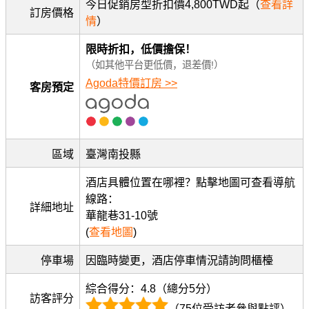
今日促銷房型折扣價4,800TWD起（
查看詳
訂房價格
情
）
限時折扣，低價擔保！
（如其他平台更低價，退差價!）
Agoda特價訂房 >>
客房預定
區域
臺灣南投縣
酒店具體位置在哪裡？點擊地圖可查看導航
線路：
詳細地址
華龍巷31-10號
(
查看地圖
)
停車場
因臨時變更，酒店停車情況請詢問櫃檯
綜合得分：4.8（總分5分）
訪客評分
（75位受訪者參與點評）