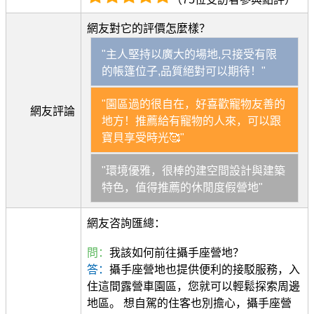
網友對它的評價怎麼樣？
"主人堅持以廣大的場地,只接受有限
的帳篷位子,品質絕對可以期待！"
"園區過的很自在，好喜歡寵物友善的
網友評論
地方！推薦給有寵物的人來，可以跟
寶貝享受時光🥰"
"環境優雅，很棒的建空間設計與建築
特色，值得推薦的休閒度假營地"
網友咨詢匯總：
問：
我該如何前往攝手座營地？
答：
攝手座營地也提供便利的接駁服務，入
住這間露營車園區，您就可以輕鬆探索周邊
地區。 想自駕的住客也別擔心，攝手座營