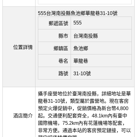
555台灣南投縣魚池鄉華龍巷31-10號
555
郵遞區號
縣市
台灣南投縣
位置詳情
鄉鎮區
魚池鄉
巷名
華龍巷
路號
31-10號
攝手座營地位於臺灣南投縣，詳細地址是華
龍巷31-10號，類型屬於露營地。現在客房
預定火爆促銷中，促銷價格為新台幣4,800
酒店簡介
起。交通便利配套齊全，48.1km內有臺中
國際機場，75.2km內有花蓮機場等配套，
非常方便。通過本站的客房預定鏈接，可以