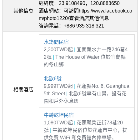
經緯度：23.9108490，120.8883650
其他信息
酒店網站：可訪問https://www.facebook.co
m/photo1220/查看酒店其他信息
咨詢電話：+886 935 318 321
水筠間民宿
2,300TWD起
|
宜蘭縣水井一路246巷4
2號
|
The House of Water 位於宜蘭縣
的冬山鄉
北歐6號
9,999TWD起
|
花蓮縣No. 6, Guanghua
相關酒店
5th Street
|
北歐6號享有山景，設有花
園和戶外休息區
牛轉乾坤民宿
1,080TWD起
|
花蓮縣榮正街78巷20
號
|
牛轉乾坤民宿位於花蓮市中心，提
供免費 WiFi 和免費館內停車場。