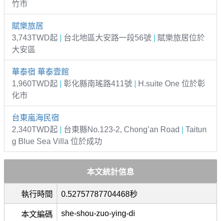
竹市
賦樂旅居
3,743TWD起
|
台北地區大安路一段56號
|
賦樂旅居位於
大安區
華泰宿 華泰壹館
1,960TWD起
|
彰化縣南瑤路411號
|
H.suite One 位於彰
化市
台東嵐海民宿
2,340TWD起
|
台東縣No.123-2, Chong’an Road
|
Taitun
g Blue Sea Villa 位於成功
本文統計信息
執行時間
0.52757787704468秒
she-shou-zuo-ying-di
本文編碼