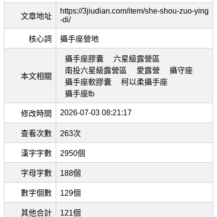
https://3jiudian.com/item/she-shou-zuo-ying
文章地址
-di/
核心詞
攝手座營地
攝手座膠囊
六星級露營區
南投六星級露營區
愛露營
攝守座
本文相關
攝手座軟膠囊
柯以柔攝手座
攝手座fb
2026-07-03 08:21:17
修改時間
查看次數
263次
漢字字數
2950個
字母字數
188個
數字個數
129個
其他合計
121個