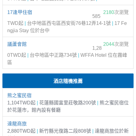
17逢甲住宿
2180
次瀏覽
585
TWD起
|
台中地區西屯區西安街76巷12弄14-1號
|
17 Fe
ngjia Stay 位於台中
議蘆會館
2044
次瀏覽
1,28
0TWD起
|
台中地區中正路734號
|
WFFA Hotel 位在霧峰
區
酒店隨機推薦
熊之蜜民宿
1,104TWD起
|
花蓮縣國富里莊敬路200號
|
熊之蜜民宿位
於花蓮市，館內設有餐廳
達龍商旅
2,880TWD起
|
新竹縣光復路二段808號
|
達龍商旅位於新