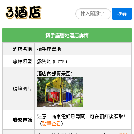
搜尋
攝手座營地酒店詳情
酒店名稱
攝手座營地
旅館類型
露營地 (Hotel)
酒店內部實景圖：
環境圖片
注意：商家電話已隱藏，可在預訂後獲取！
聯繫電話
（
點擊查看
）