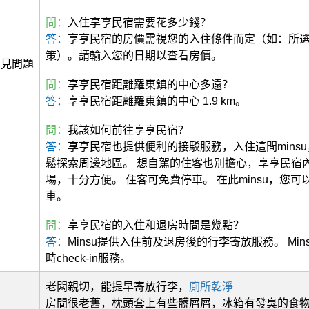
問：
入住享亨民宿需要花多少錢？
答：
享亨民宿的房價需視您的入住條件而定（如：所
策）。請輸入您的日期以查看房價。
常見問題
問：
享亨民宿距離羅東鎮的中心多遠？
答：
享亨民宿距離羅東鎮的中心 1.9 km。
問：
我該如何前往享亨民宿？
答：
享亨民宿也提供便利的接駁服務，入住這間mins
鬆探索周邊地區。 想自駕的住客也別擔心，享亨民宿
場，十分方便。 住客可免費停車。 在此minsu，您
車。
問：
享亨民宿的入住和退房時間是幾點？
答：
Minsu提供入住前及退房後的行李寄放服務。 Min
時check-in服務。
老闆親切，能提早寄放行李，
廁所
乾淨
房間很老舊，枕頭套上有些髒屑屑，冰箱有發臭的食物沒