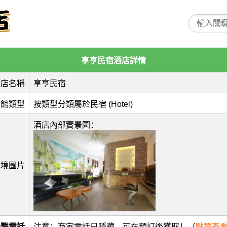
享亨民宿酒店詳情
酒店名稱
享亨民宿
旅館類型
按類型分類屬於民宿 (Hotel)
酒店內部實景圖：
環境圖片
聯繫電話
注意：商家電話已隱藏，可在預訂後獲取！（
點擊查