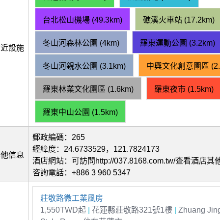
台北松山機場 (49.3km)
礁溪火車站 (17.2km)
冬山河森林公園 (4km)
羅東運動公園 (3.2km)
附近設施
冬山河親水公園 (3.1km)
中興文化創意園區 (2.
羅東林業文化園區 (1.6km)
羅東夜市 (1.5km)
羅東中山公園 (1.5km)
郵政編碼：265
經緯度：24.6733529，121.7824173
其他信息
酒店網站：可訪問http://037.8168.com.tw/查看酒店
咨詢電話：+886 3 960 5347
莊敬路微工業風房
1,550TWD起
|
花蓮縣莊敬路321號1樓
|
Zhuang Jing 