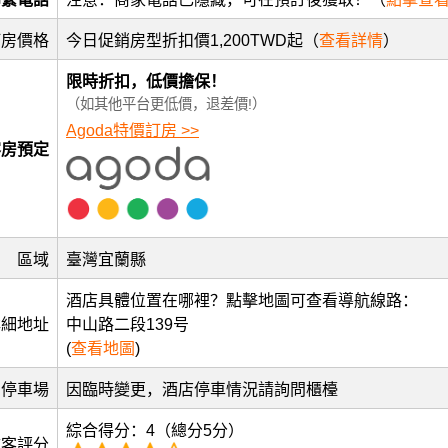
訂房價格
今日促銷房型折扣價1,200TWD起（
查看詳情
）
限時折扣，低價擔保！
（如其他平台更低價，退差價!）
Agoda特價訂房 >>
客房預定
區域
臺灣宜蘭縣
酒店具體位置在哪裡？點擊地圖可查看導航線路：
詳細地址
中山路二段139号
(
查看地圖
)
停車場
因臨時變更，酒店停車情況請詢問櫃檯
綜合得分：4（總分5分）
訪客評分