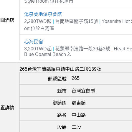
Style Room 位在花蓮市
湯泉美地溫泉會館
相關酒店
2,280TWD起
|
台南地區關子嶺15號
|
Yosemite Hot 
ort 位於白河區
心海民宿
3,200TWD起
|
花蓮縣南濱路一段39巷3號
|
Heart S
Blue Coastal Beach 2.
265台灣宜蘭縣羅東鎮中山路二段139號
265
郵遞區號
縣市
台灣宜蘭縣
鄉鎮區
羅東鎮
位置詳情
路名
中山路
段碼
二段