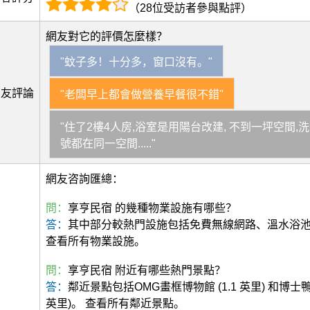
（28位受訪者參與點評）
網友對它的評價怎麼樣？
"蚊子多！十分多，窗口沒有。"
網友評論
"老闆早上都會做營養早餐很不錯"
"住了2樓4人房,浴室是用陽台改建, 不到一坪空間,
號都在同一空間....."
網友咨詢匯總：
問：
享亨民宿 的幾種物業設施有哪些？
答：
其中部分較熱門設施包括免費無線網路、溫水浴
查看所有物業設施。
問：
享亨民宿 附近有哪些熱門景點？
答：
鄰近景點包括OMG畫框博物館 (1.1 英里) 和博士鴨
英里)。 查看所有鄰近景點。