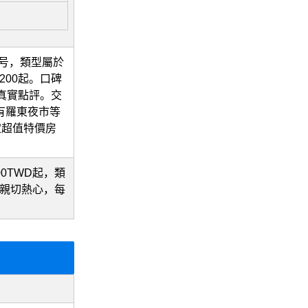
9号，類型屬於
200起。口碑
了真實點評。交
內有羅東夜市等
定超值特價房
00TWD起，類
員親切熱心，每
。