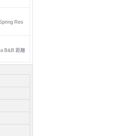
Spring Res
ea B&B 距離