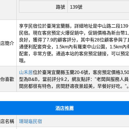
路號
139號
享亨民宿位於臺灣宜蘭縣，詳細地址是中山路二段13
民宿。現在客房預定火爆促銷中，促銷價格為新台幣1,
良好，獲得了7.9的顧客評分，其中有28位顧客參與
酒店簡介
通便利配套齊全，1.5km內有羅東中山公園，1.5km
配套，非常方便。通過本站的客房預定鏈接，可以預
哦。
山禾居
位於臺灣宜蘭縣玉蘭20-6號，客房預定價格3,5
猜你喜歡
型為B&B，當前評分9.2，網友點評："老闆與服務人
間房都很有特色，房間舒適夜景超美，早餐好好吃。"
酒店推薦
酒店名稱
珊瑚龜民宿