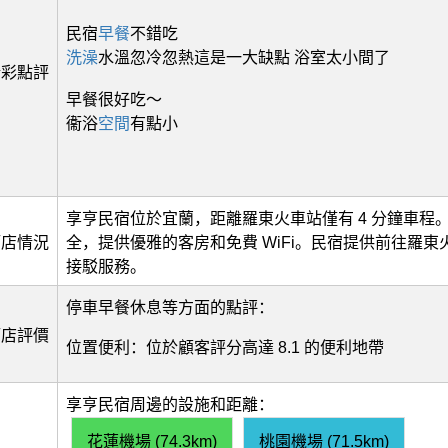
民宿
早餐
不錯吃
洗澡
水溫忽冷忽熱這是一大缺點 浴室太小間了
精彩點評
早餐很好吃～
衞浴
空間
有點小
享亨民宿位於宜蘭，距離羅東火車站僅有 4 分鐘車程
酒店情況
全，提供優雅的客房和免費 WiFi。民宿提供前往羅東
接駁服務。
停車早餐休息等方面的點評：
酒店評價
位置便利：位於顧客評分高達 8.1 的便利地帶
享亨民宿周邊的設施和距離：
花蓮機場 (74.3km)
桃園機場 (71.5km)