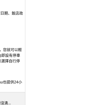
選日期、飯店政
u，您就可以輕
內即設有停車
可以選擇自行停
su也提供24小
清...