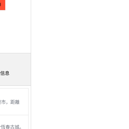
)
其他信息
東市，距離
 位於恆春古城。