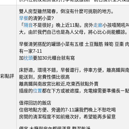
雙人房型雖然陽春，倒沒有什麼可挑剔的地方。
早餐
的清粥小菜?
「
隔音
不是很好」晚上近11點，房外
走廊
小孩嘻鬧吼
大，由於我們自己也是為人父母，將心比心尚能體諒
早餐清粥搭配的罐頭小菜有五樣 土豆麵筋 辣筍 豆棗 肉
有一家7-11
加
枕頭
要加30元櫃台就有寫
床舒適，環境不錯，早餐還行，停車方便，離高鐵與
精彩點評
能送到，房費性價比很高
離高鐵與南故宮比較近,吃東西就點外賣
插座的
位置
都在下方或被遮擋，充電線需要準備長ㄧ
值得回訪的飯店
住宿地點方便、旁邊的7-11讓我們晚上不愁吃喝
房間的清潔程度不如前幾次好，希望能再多留意
便宜 大廳與房內都很滿意 整潔乾淨