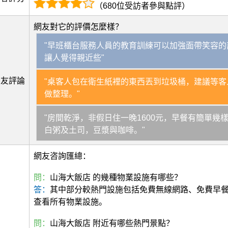
（680位受訪者參與點評）
網友對它的評價怎麼樣？
"早班櫃台服務人員的教育訓練可以加強面帶笑容的
讓人覺得親近些"
網友評論
"桌客人包在衛生紙裡的東西丟到垃圾桶，建議等客
做整理。"
"房間乾淨，非假日住一晚1600元，早餐有簡單幾
白粥及土司，豆漿與咖啡。"
網友咨詢匯總：
問：
山海大飯店 的幾種物業設施有哪些？
答：
其中部分較熱門設施包括免費無線網路、免費早
查看所有物業設施。
問：
山海大飯店 附近有哪些熱門景點？