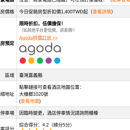
訂房價格
今日促銷房型折扣價1,400TWD起（
查看詳情
）
限時折扣，低價擔保！
（如其他平台更低價，退差價!）
Agoda特價訂房 >>
客房預定
區域
臺灣嘉義縣
點擊鏈接可查看酒店地圖位置：
詳細地址
大槺榔1020號
(
查看地圖
)
停車場
因臨時變更，酒店停車情況請詢問櫃檯
綜合得分：4.2（總分5分）
訪客評分