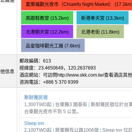
附近設施
嘉樂福觀光夜市（Chialefu Night Market） (17.1km
高跟鞋教堂 (15.2km)
新港奉天宮 (13.3km)
北港朝天宮 (12.2km)
北港老街 (11.8km)
品皇咖啡觀光工廠 (7.6km)
郵政編碼：613
經緯度：23.4650649，120.2637693
其他信息
酒店網站：可訪問http://www.skk.com.tw/查看酒店
咨詢電話：+886 5 370 9399
斯耐雅民宿
1,300TWD起
|
台東縣3 國泰街
|
斯耐雅民宿位於台
台東觀光夜市不到 5 公里。
Sleep inn
2,100TWD起
|
屏東縣恆公路1006號
|
Sleep inn