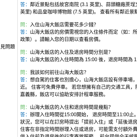
答：
鄰近景點包括故宮南院 (3.1 英里)、蒜頭糖廠蔗埕文
英里) 和品皇咖啡博物館 (7.5 英里)。 查看所有鄰近景
問：
入住山海大飯店需要花多少錢？
答：
山海大飯店的房價需視您的入住條件而定（如：
政策）。請輸入您的日期以查看房價。
常見問題
問：
山海大飯店的入住及退房時間分別是？
答：
山海大飯店的入住時間為 15:00 後，退房時間為 11
問：
我該如何前往山海大飯店？
答：
想自駕的住客也別擔心，山海大飯店設有停車場
近。 住客可免費停車。 若您想擁有自己的交通工具，
嘉義縣，飯店可以協助安排計程車服務。
問：
山海大飯店的入住和退房時間是幾點？
答：
辦理入住時間從15:00開始， 退房時間至11:00
狀況，您可以在訂房時提出「提前入住」或「延後退
住客在非指定時間辦理入住或退房，可能需支付額外費
供入住前及退房後的行李寄放服務。 前台提供全天候