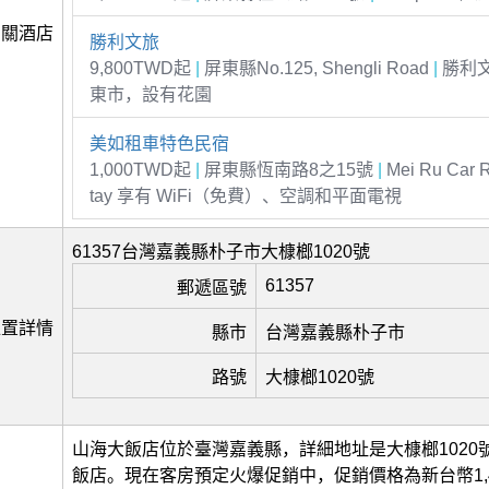
相關酒店
勝利文旅
9,800TWD起
|
屏東縣No.125, Shengli Road
|
勝利
東市，設有花園
美如租車特色民宿
1,000TWD起
|
屏東縣恆南路8之15號
|
Mei Ru Car 
tay 享有 WiFi（免費）、空調和平面電視
61357台灣嘉義縣朴子市大槺榔1020號
61357
郵遞區號
位置詳情
縣市
台灣嘉義縣朴子市
路號
大槺榔1020號
山海大飯店位於臺灣嘉義縣，詳細地址是大槺榔1020
飯店。現在客房預定火爆促銷中，促銷價格為新台幣1,