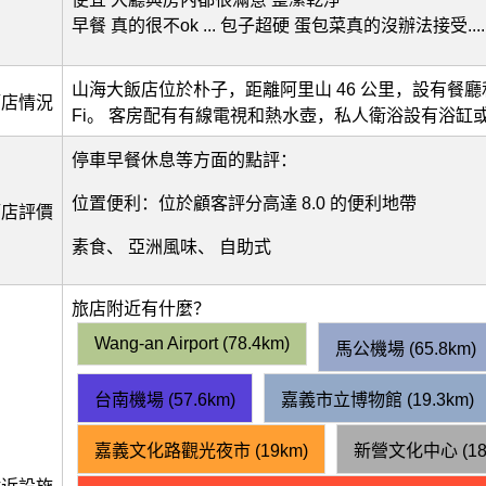
早餐 真的很不ok ... 包子超硬 蛋包菜真的沒辦法接受....
山海大飯店位於朴子，距離阿里山 46 公里，設有餐廳和
酒店情況
Fi。 客房配有有線電視和熱水壺，私人衛浴設有浴缸
停車早餐休息等方面的點評：
位置便利：位於顧客評分高達 8.0 的便利地帶
酒店評價
素食、 亞洲風味、 自助式
旅店附近有什麼？
Wang-an Airport (78.4km)
馬公機場 (65.8km)
台南機場 (57.6km)
嘉義市立博物館 (19.3km)
嘉義文化路觀光夜市 (19km)
新營文化中心 (18.