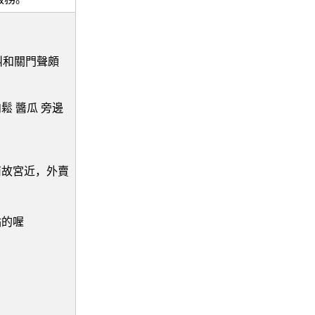
叫和關門聲頗
。
鬆 醬瓜 旁邊
南故宮近，外賣
點的喔