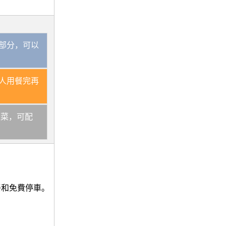
部分，可以
人用餐完再
樣菜，可配
餐和免費停車。