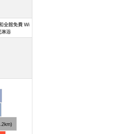
全館免費 Wi
或淋浴
2km)