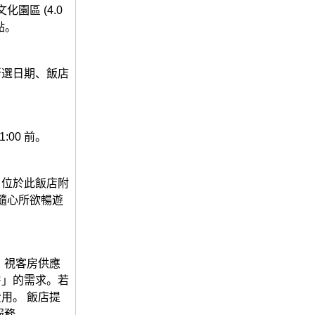
化園區 (4.0
點。
所選日期、飯店
:00 前。
，位於此飯店附
隨心所欲暢遊
止。視客房供應
房」的需求。若
用。 飯店提
服務。