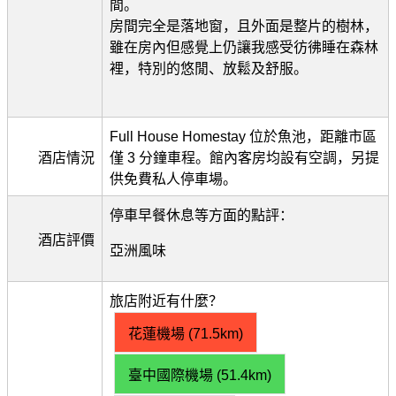
間。
房間完全是落地窗，且外面是整片的樹林，
雖在房內但感覺上仍讓我感受彷彿睡在森林
裡，特別的悠閒、放鬆及舒服。
Full House Homestay 位於魚池，距離市區
酒店情況
僅 3 分鐘車程。館內客房均設有空調，另提
供免費私人停車場。
停車早餐休息等方面的點評：
酒店評價
亞洲風味
旅店附近有什麼？
花蓮機場 (71.5km)
臺中國際機場 (51.4km)