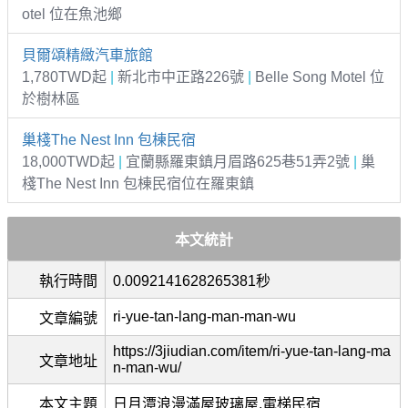
otel 位在魚池鄉
貝爾頌精緻汽車旅館
1,780TWD起
|
新北市中正路226號
|
Belle Song Motel 位
於樹林區
巢棧The Nest Inn 包棟民宿
18,000TWD起
|
宜蘭縣羅東鎮月眉路625巷51弄2號
|
巢
棧The Nest Inn 包棟民宿位在羅東鎮
本文統計
執行時間
0.0092141628265381秒
ri-yue-tan-lang-man-man-wu
文章編號
https://3jiudian.com/item/ri-yue-tan-lang-ma
文章地址
n-man-wu/
本文主題
日月潭浪漫滿屋玻璃屋.電梯民宿