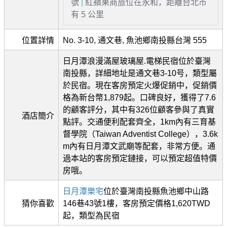
號
|
紅蘋果商旅位在永和，距離台北市
有 5 公里
位置詳情
No. 3-10, 通文巷, 魚池鄉南投縣台灣 555
日月潭浪漫滿屋玻璃屋.電梯民宿位於臺灣
南投縣，詳細地址是通文巷3-10号，類型屬
於民宿。現在客房預定火爆促銷中，促銷價
格為新台幣1,879起。口碑良好，獲得了7.6
的顧客評分，其中有326位顧客參與了真實
酒店簡介
點評。交通便利配套齊全，1km內有三育基
督學院（Taiwan Adventist College），3.6k
m內有日月潭文武廟等配套，非常方便。通
過本站的客房預定鏈接，可以預定超值特價
房哦。
日月潭樂宅
位於臺灣南投縣魚池鄉中山路
猜你喜歡
146巷43號1樓，客房預定價格1,620TWD
起，類型為民宿