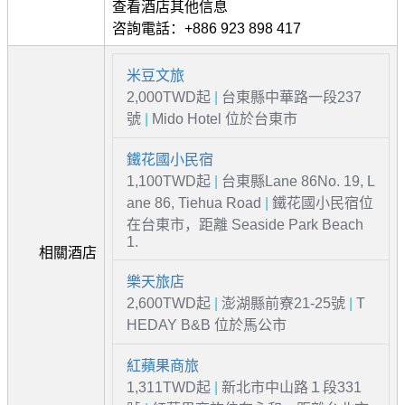
查看酒店其他信息
咨詢電話：+886 923 898 417
米豆文旅
2,000TWD起
|
台東縣中華路一段237
號
|
Mido Hotel 位於台東市
鐵花國小民宿
1,100TWD起
|
台東縣Lane 86No. 19, L
ane 86, Tiehua Road
|
鐵花國小民宿位
在台東市，距離 Seaside Park Beach
1.
相關酒店
樂天旅店
2,600TWD起
|
澎湖縣前寮21-25號
|
T
HEDAY B&B 位於馬公市
紅蘋果商旅
1,311TWD起
|
新北市中山路１段331