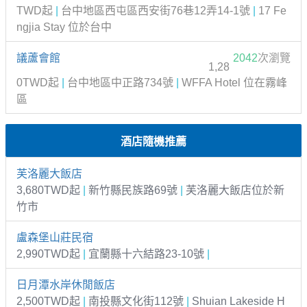
TWD起
|
台中地區西屯區西安街76巷12弄14-1號
|
17 Fe
ngjia Stay 位於台中
議蘆會館
2042
次瀏覽
1,28
0TWD起
|
台中地區中正路734號
|
WFFA Hotel 位在霧峰
區
酒店隨機推薦
芙洛麗大飯店
3,680TWD起
|
新竹縣民族路69號
|
芙洛麗大飯店位於新
竹市
盧森堡山莊民宿
2,990TWD起
|
宜蘭縣十六結路23-10號
|
日月潭水岸休閒飯店
2,500TWD起
|
南投縣文化街112號
|
Shuian Lakeside H