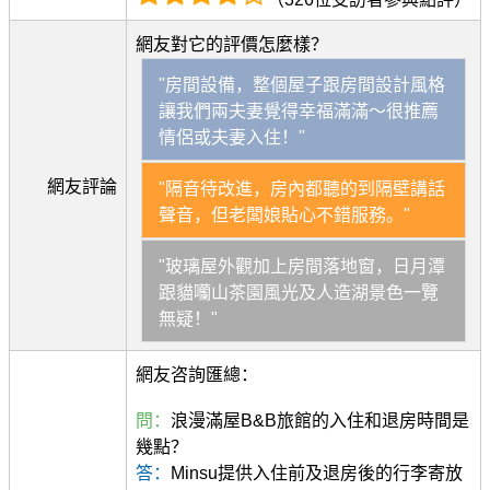
網友對它的評價怎麼樣？
"房間設備，整個屋子跟房間設計風格
讓我們兩夫妻覺得幸福滿滿～很推薦
情侶或夫妻入住！"
網友評論
"隔音待改進，房內都聽的到隔壁講話
聲音，但老闆娘貼心不錯服務。"
"玻璃屋外觀加上房間落地窗，日月潭
跟貓囒山茶園風光及人造湖景色一覽
無疑！"
網友咨詢匯總：
問：
浪漫滿屋B&B旅館的入住和退房時間是
幾點？
答：
Minsu提供入住前及退房後的行李寄放