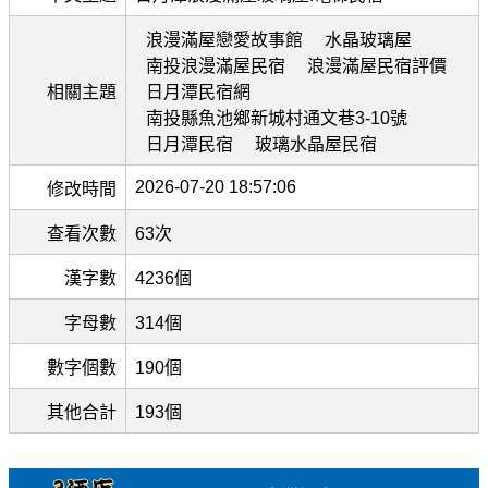
浪漫滿屋戀愛故事館
水晶玻璃屋
南投浪漫滿屋民宿
浪漫滿屋民宿評價
相關主題
日月潭民宿網
南投縣魚池鄉新城村通文巷3-10號
日月潭民宿
玻璃水晶屋民宿
2026-07-20 18:57:06
修改時間
查看次數
63次
漢字數
4236個
字母數
314個
數字個數
190個
其他合計
193個