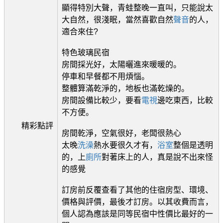
顯得特別大聲，青蛙整晚一直叫，只能說太
大自然，很淺眠，當然喜歡自然
聲音
的人，
適合來住?
特色玻璃民宿
房間採光好，太陽曬進來暖暖的。
停車和早餐都不用煩惱。
整體算滿乾淨的，地板也滿乾燥的。
房間設備比較少，要看
電視
邊吃東西，比較
不方便。
精彩點評
房間乾淨，空氣很好，老闆很熱心
太晚
洗澡
熱水要很久才有，
浴室
整個是透明
的，上
廁所
對著床上的人，真是說不出來怪
的感覺
訂房前反覆查看了其他的住宿房型、環境、
價格與評價，最後才訂房。以其收費而言，
個人認為應該是同等民宿中性價比最好的一