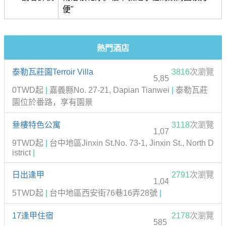
便"
熱門酒店
泰勒瓦莊園Terroir Villa
3816
次瀏覽
5,85
0TWD起
|
嘉義縣No. 27-21, Dapian Tianwei
|
泰勒瓦莊
園位於番路，享有園景
叄樓特色公寓
3118
次瀏覽
1,07
9TWD起
|
台中地區Jinxin St.No. 73-1, Jinxin St., North D
istrict
|
日出逢甲
2791
次瀏覽
1,04
5TWD起
|
台中地區西安街76巷16弄28號
|
17逢甲住宿
2178
次瀏覽
585