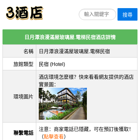
搜尋
日月潭浪漫滿屋玻璃屋.電梯民宿酒店詳情
名稱
日月潭浪漫滿屋玻璃屋.電梯民宿
旅館類型
民宿 (Hotel)
酒店環境怎麼樣？快來看看網友提供的酒店
實景圖：
環境圖片
注意：商家電話已隱藏，可在預訂後獲取！
聯繫電話
（
點擊查看
）