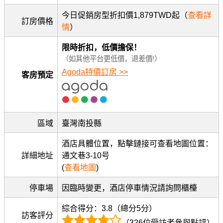
今日促銷房型折扣價1,879TWD起（
查看詳
訂房價格
情
）
限時折扣，低價擔保！
（如其他平台更低價，退差價!）
Agoda特價訂房 >>
客房預定
區域
臺灣南投縣
酒店具體位置，點擊鏈接可查看地圖位置：
詳細地址
通文巷3-10号
(
查看地圖
)
停車場
因臨時變更，酒店停車情況請詢問櫃檯
綜合得分：3.8（總分5分）
訪客評分
（326位受訪者參與點評）