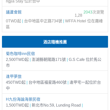
ngjia Stay 位於台中
議蘆會館
2043
次瀏覽
1,28
0TWD起
|
台中地區中正路734號
|
WFFA Hotel 位在霧峰
區
酒店隨機推薦
菊色咖啡inn民宿
2,500TWD起
|
澎湖縣朝陽路171號
|
G.S Cafe 位於馬公
市
逢甲夢旅
450TWD起
|
台中地區福星路460號
|
逢甲宅一起位於台
中
H九份海論海景民宿
1,500TWD起
|
新北市No.59, Lunding Road
|