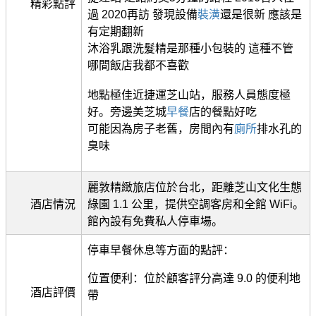
精彩點評
過 2020再訪 發現設備
裝潢
還是很新 應該是
有定期翻新
沐浴乳跟洗髮精是那種小包裝的 這種不管
哪間飯店我都不喜歡
地點極佳近捷運芝山站，服務人員態度極
好。旁邊美芝城
早餐
店的餐點好吃
可能因為房子老舊，房間內有
廁所
排水孔的
臭味
麗敦精緻旅店位於台北，距離芝山文化生態
酒店情況
綠園 1.1 公里，提供空調客房和全館 WiFi。
館內設有免費私人停車場。
停車早餐休息等方面的點評：
位置便利：位於顧客評分高達 9.0 的便利地
酒店評價
帶