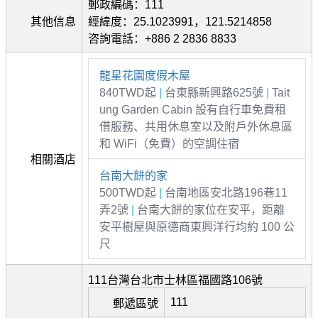
郵政編碼：111
其他信息
經緯度：25.1023991，121.5214858
咨詢電話：+886 2 2836 8833
龍星花園度假木屋
840TWD起
|
台東縣新興路625號
|
Tait
ung Garden Cabin 設有自行車免費租
借服務、共用休息室以及附戶外休息區
和 WiFi（免費）的空調住宿
相關酒店
台南大餅的家
500TWD起
|
台南地區安北路196巷11
弄2號
|
台南大餅的家位在安平，距離
安平樹屋與原德商東興洋行均約 100 公
尺
111台灣台北市士林區福國路106號
111
郵遞區號