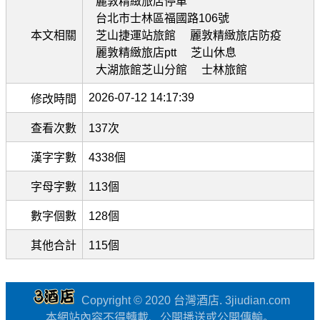
麗敦精緻旅店停車
台北市士林區福國路106號
本文相關
芝山捷運站旅館
麗敦精緻旅店防疫
麗敦精緻旅店ptt
芝山休息
大湖旅館芝山分館
士林旅館
2026-07-12 14:17:39
修改時間
查看次數
137次
漢字字數
4338個
字母字數
113個
數字個數
128個
其他合計
115個
Copyright © 2020 台灣酒店. 3jiudian.com
本網站內容不得轉載、公開播送或公開傳輸。