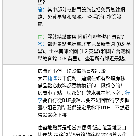
些？
答：
其中部分較熱門設施包括免費無線網
路、免費早餐和餐廳。 查看所有物業設
施。
問：
麗敦精緻旅店 附近有哪些熱門景點？
答：
鄰近景點包括臺北市兒童新樂園 (0.9 英
里)、士林官邸公園 (1.2 英里) 和國立台灣科
學教育館 (0.8 英里)。 查看所有鄰近景點。
房間雖小但一切設備品質都很讚！
大眾
捷運
公車便利…連續住都有整理房務…
備品點心飲料都更換換新的…揪感心的！
房間小了點一切都好！飲水機在地下室…
行
李
要自行從B1F搬運…要不是回程行李多櫃
臺小姐看到幫我們設定電梯下B1F…不然還
得默默搬下樓！
住宿地點算是相當方便啊 飯店位置離芝山
捷運站 走路約莫5分鐘的路程 2016曾入住