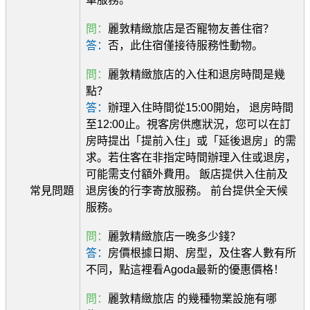
問：
麗敦精緻旅店是否寵物友善住宿？
答：
否，此住宿僅接待服務性動物。
問：
麗敦精緻旅店的入住和退房時間是幾
點？
答：
辦理入住時間從15:00開始， 退房時間
至12:00止。視客房供應狀況，您可以在訂
房時提出「提前入住」或「延後退房」的需
求。若住客在非指定時間辦理入住或退房，
可能需支付額外費用。 飯店提供入住前及
常見問題
退房後的行李寄放服務。 前台提供全天候
服務。
問：
麗敦精緻旅店一晚多少錢？
答：
房價根據日期、房型，及住客人數有所
不同，點這裡看Agoda最新的優惠價格！
問：
麗敦精緻旅店 的幾種物業設施有哪