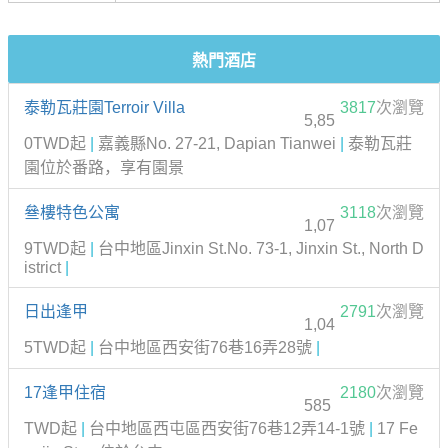
熱門酒店
泰勒瓦莊園Terroir Villa
3817
次瀏覽
5,85
0TWD起
|
嘉義縣No. 27-21, Dapian Tianwei
|
泰勒瓦莊
園位於番路，享有園景
叄樓特色公寓
3118
次瀏覽
1,07
9TWD起
|
台中地區Jinxin St.No. 73-1, Jinxin St., North D
istrict
|
日出逢甲
2791
次瀏覽
1,04
5TWD起
|
台中地區西安街76巷16弄28號
|
17逢甲住宿
2180
次瀏覽
585
TWD起
|
台中地區西屯區西安街76巷12弄14-1號
|
17 Fe