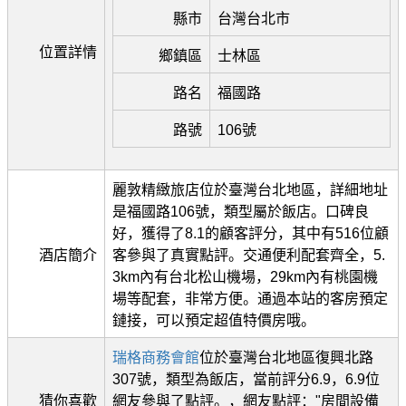
縣市
台灣台北市
位置詳情
鄉鎮區
士林區
路名
福國路
路號
106號
麗敦精緻旅店位於臺灣台北地區，詳細地址
是福國路106號，類型屬於飯店。口碑良
好，獲得了8.1的顧客評分，其中有516位顧
酒店簡介
客參與了真實點評。交通便利配套齊全，5.
3km內有台北松山機場，29km內有桃園機
場等配套，非常方便。通過本站的客房預定
鏈接，可以預定超值特價房哦。
瑞格商務會館
位於臺灣台北地區復興北路
307號，類型為飯店，當前評分6.9，6.9位
猜你喜歡
網友參與了點評。，網友點評："房間設備