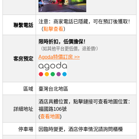
注意：商家電話已隱藏，可在預訂後獲取！
聯繫電話
（
點擊查看
）
限時折扣，低價擔保！
（如其他平台更低價，退差價!）
Agoda特價訂房 >>
客房預定
區域
臺灣台北地區
酒店具體位置，點擊鏈接可查看地圖位置：
詳細地址
福國路106號
(
查看地圖
)
停車場
因臨時變更，酒店停車情況請詢問櫃檯