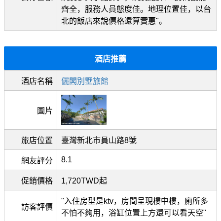
齊全，服務人員態度佳。地理位置佳，以台
北的飯店來說價格還算實惠"。
酒店推薦
酒店名稱
儷閣別墅旅館
圖片
旅店位置
臺灣新北市員山路8號
8.1
網友評分
促銷價格
1,720TWD起
"入住房型是ktv，房間呈現樓中樓，廁所多
訪客評價
不怕不夠用，浴缸位置上方還可以看天空"