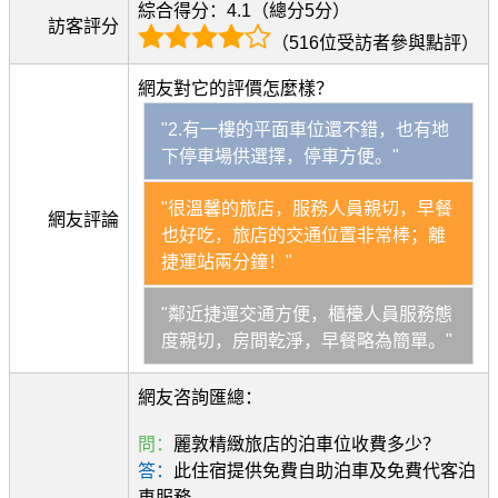
綜合得分：4.1（總分5分）
訪客評分
（516位受訪者參與點評）
網友對它的評價怎麼樣？
"2.有一樓的平面車位還不錯，也有地
下停車場供選擇，停車方便。"
"很溫馨的旅店，服務人員親切，早餐
網友評論
也好吃，旅店的交通位置非常棒；離
捷運站兩分鐘！"
"鄰近捷運交通方便，櫃檯人員服務態
度親切，房間乾淨，早餐略為簡單。"
網友咨詢匯總：
問：
麗敦精緻旅店的泊車位收費多少？
答：
此住宿提供免費自助泊車及免費代客泊
車服務。