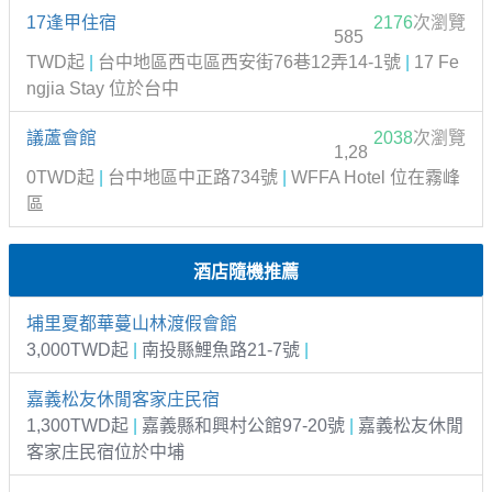
17逢甲住宿
2176
次瀏覽
585
TWD起
|
台中地區西屯區西安街76巷12弄14-1號
|
17 Fe
ngjia Stay 位於台中
議蘆會館
2038
次瀏覽
1,28
0TWD起
|
台中地區中正路734號
|
WFFA Hotel 位在霧峰
區
酒店隨機推薦
埔里夏都華蔓山林渡假會館
3,000TWD起
|
南投縣鯉魚路21-7號
|
嘉義松友休閒客家庄民宿
1,300TWD起
|
嘉義縣和興村公館97-20號
|
嘉義松友休閒
客家庄民宿位於中埔