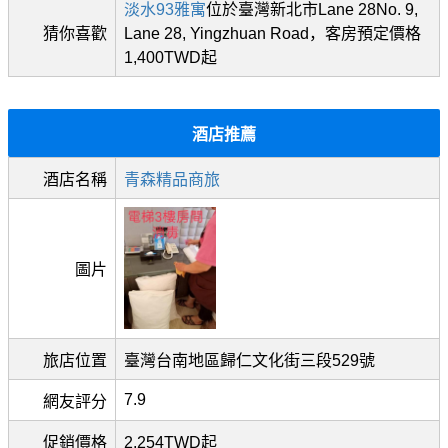
淡水93雅寓
位於臺灣新北市Lane 28No. 9,
猜你喜歡
Lane 28, Yingzhuan Road，客房預定價格
1,400TWD起
酒店推薦
酒店名稱
青森精品商旅
圖片
旅店位置
臺灣台南地區歸仁文化街三段529號
7.9
網友評分
促銷價格
2,254TWD起