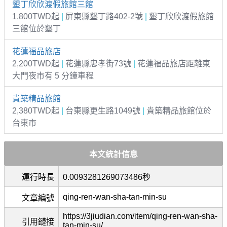
墾丁欣欣渡假旅館三館
1,800TWD起
|
屏東縣墾丁路402-2號
|
墾丁欣欣渡假旅館
三館位於墾丁
花蓮福品旅店
2,200TWD起
|
花蓮縣忠孝街73號
|
花蓮福品旅店距離東
大門夜市有 5 分鐘車程
貴築精品旅館
2,380TWD起
|
台東縣更生路1049號
|
貴築精品旅館位於
台東市
本文統計信息
運行時長
0.0093281269073486秒
qing-ren-wan-sha-tan-min-su
文章編號
https://3jiudian.com/item/qing-ren-wan-sha-
引用鏈接
tan-min-su/