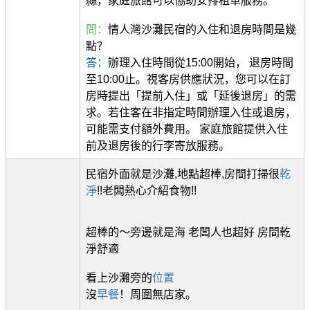
縣，家庭旅館可以協助安排租車服務。
問：
情人灣沙灘民宿的入住和退房時間是幾
點？
答：
辦理入住時間從15:00開始， 退房時間
至10:00止。視客房供應狀況，您可以在訂
房時提出「提前入住」或「延後退房」的需
求。若住客在非指定時間辦理入住或退房，
可能需支付額外費用。 家庭旅館提供入住
前及退房後的行李寄放服務。
民宿外面就是沙灘,地點超棒,房間打掃很
乾
淨
!!老闆熱心介紹食物!!
超棒的～旁邊就是海 老闆人也超好 房間乾
淨舒適
看上沙灘旁的
位置
沒
早餐
！周圍無店家。