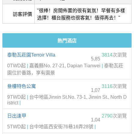
"很棒！房間佈置的很有氣氛！早餐有多樣
訪客評價
选擇！櫃台服務也很客氣！值得再去！"
熱門酒店
泰勒瓦莊園Terroir Villa
3814
次瀏覽
5,85
0TWD起
|
嘉義縣No. 27-21, Dapian Tianwei
|
泰勒瓦莊
園位於番路，享有園景
叄樓特色公寓
3116
次瀏覽
1,07
9TWD起
|
台中地區Jinxin St.No. 73-1, Jinxin St., North D
istrict
|
日出逢甲
2790
次瀏覽
1,04
5TWD起
|
台中地區西安街76巷16弄28號
|