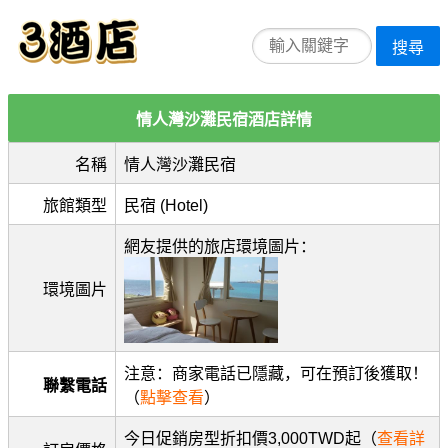
搜尋
情人灣沙灘民宿酒店詳情
名稱
情人灣沙灘民宿
旅館類型
民宿 (Hotel)
網友提供的旅店環境圖片：
環境圖片
注意：商家電話已隱藏，可在預訂後獲取！
聯繫電話
（
點擊查看
）
今日促銷房型折扣價3,000TWD起（
查看詳