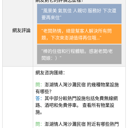
網友對它的評價怎麼樣？
"風景美 氣氛佳 人親切 服務好 下次還
要再來住"
網友評論
"老闆熱情，總是幫客人解決所有問
題，下次來澎湖值得再住哦..."
"棒的住宿和行程體驗。感謝老闆/老
闆娘：）"
網友咨詢匯總：
問：
澎湖情人灣沙灘民宿 的幾種物業設施
有哪些？
答：
其中部分較熱門設施包括免費無線網
路、酒吧和免費停車。 查看所有物業設
施。
問：
澎湖情人灣沙灘民宿 附近有哪些熱門