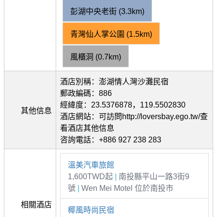
彭湖中央老街 (3.3km)
青灣仙人掌公園 (1.5km)
風櫃洞 (0.7km)
酒店別稱：澎湖情人灣沙灘民宿
郵政編碼：886
經緯度：23.5376878，119.5502830
其他信息
酒店網站：可訪問http://loversbay.ego.tw/查
看酒店其他信息
咨詢電話：+886 927 238 283
溫美汽車旅館
1,600TWD起
|
南投縣平山一路3街9
號
|
Wen Mei Motel 位於南投市
相關酒店
椰風時尚民宿