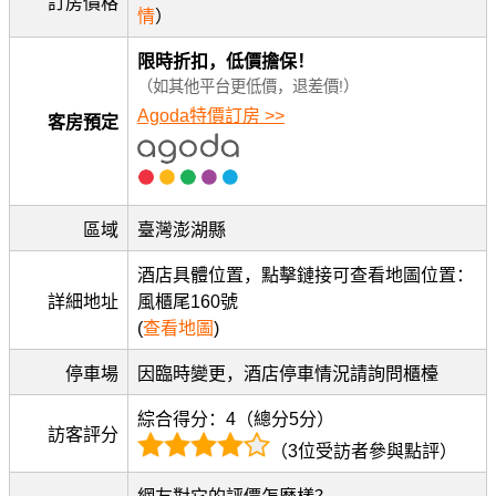
訂房價格
情
）
限時折扣，低價擔保！
（如其他平台更低價，退差價!）
Agoda特價訂房 >>
客房預定
區域
臺灣澎湖縣
酒店具體位置，點擊鏈接可查看地圖位置：
詳細地址
風櫃尾160號
(
查看地圖
)
停車場
因臨時變更，酒店停車情況請詢問櫃檯
綜合得分：4（總分5分）
訪客評分
（3位受訪者參與點評）