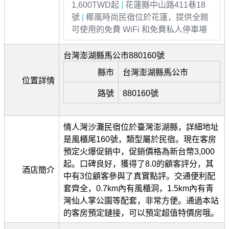
1,600TWD起
|
花蓮縣中山路411巷18
號
|
椰風時尚民宿位於花蓮，提供全館
可使用的免費 WiFi 和免費私人停車場
台灣澎湖縣馬公市880160號
縣市
台灣澎湖縣馬公市
位置詳情
路號
880160號
情人灣沙灘民宿位於臺灣澎湖縣，詳細地址
是風櫃尾160號，類型屬於民宿。現在客房
預定火爆促銷中，促銷價格為新台幣3,000
起。口碑良好，獲得了8.0的顧客評分，其
酒店簡介
中有3位顧客參與了真實點評。交通便利配
套齊全，0.7km內有風櫃洞，1.5km內有青
灣仙人掌公園等配套，非常方便。通過本站
的客房預定鏈接，可以預定超值特價房哦。