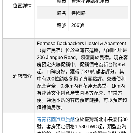
縣市
台灣花蓮縣花蓮市
位置詳情
路名
建國路
路號
206號
Formosa Backpackers Hostel & Apartment
（青年民宿）位於臺灣花蓮縣，詳細地址是
206 Jianguo Road，類型屬於民宿。現在客
房預定火爆促銷中，促銷價格為新台幣854
起。口碑良好，獲得了8.9的顧客評分，其
酒店簡介
中有200位顧客參與了真實點評。交通便利
配套齊全，0.8km內有花蓮天惠堂，1km內
有花蓮文化創意產業園區等配套，非常方
便。通過本站的客房預定鏈接，可以預定超
值特價房哦。
青青花園汽車旅館
位於臺灣新北市長泰街30
號，客房預定價格1,580TWD起，類型為汽