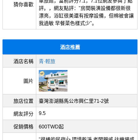
車旅館，當前評分7.1，7.1位網友參與了點
猜你喜歡
評。，網友點評："房間裝潢設備都很新很
漂亮，浴缸很美還有按摩設備，但棉被會讓
我過敏 早餐菜色樣式少"。
酒店推薦
酒店名稱
青·輕旅
圖片
旅店位置
臺灣澎湖縣馬公市興仁里71-2號
9.5
網友評分
促銷價格
600TWD起
"很棒的民宿👍 環境乾淨.老闆親戚.往機場或