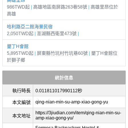
高雄里昂
986TWD起
|
高雄地區南屏路263巷58號
|
高雄里昂位於
高雄
哈利路亞二館海景民宿
2,050TWD起
|
澎湖縣西衛里473號
|
墾丁H會館
5,895TWD起
|
屏東縣竹坑村竹坑巷60號
|
墾丁H會館位
於獅子鄉
統計信息
執行時長
0.011811017990112秒
qing-nian-min-su-amp-xiao-gong-yu
本文編號
https://3jiudian.com/item/qing-nian-min-su-
本文地址
amp-xiao-gong-yu/
Formosa Backpackers Hostel &