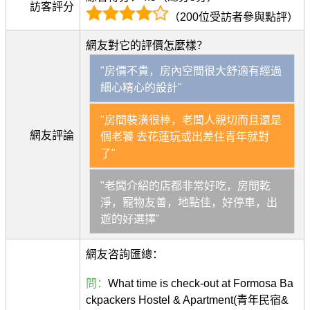
訪客評分
（200位受訪者參與點評）
網友對它的評價怎麼樣？
"房價不貴，房內空間很大舒適有經過
細心精心的設計"
"房間裝潢很棒，老闆人親切而且還是
網友評論
個老饕 去花蓮玩或出差住青年就對
了"
"老闆介紹的店都非常好吃，房間乾
淨，寵物友善，地點佳，好停車，出
遊的好選擇"
網友咨詢匯總：
問：
What time is check-out at Formosa Ba
ckpackers Hostel & Apartment(青年民宿&