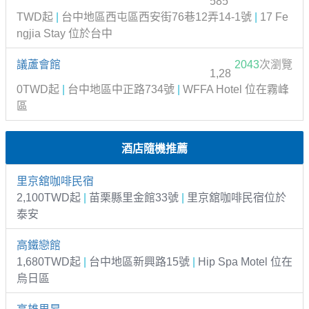
585
TWD起
|
台中地區西屯區西安街76巷12弄14-1號
|
17 Fe
ngjia Stay 位於台中
議蘆會館
2043
次瀏覽
1,28
0TWD起
|
台中地區中正路734號
|
WFFA Hotel 位在霧峰
區
酒店隨機推薦
里京舘咖啡民宿
2,100TWD起
|
苗栗縣里金館33號
|
里京舘咖啡民宿位於
泰安
高鐵戀館
1,680TWD起
|
台中地區新興路15號
|
Hip Spa Motel 位在
烏日區