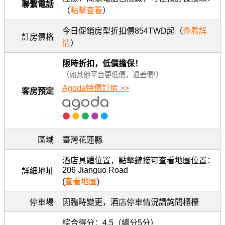
聯繫電話
（
點擊查看
）
今日促銷房型折扣價854TWD起（
查看詳
訂房價格
情
）
限時折扣，低價擔保！
（如其他平台更低價，退差價!）
Agoda特價訂房 >>
客房預定
區域
臺灣花蓮縣
酒店具體位置，點擊鏈接可查看地圖位置：
206 Jianguo Road
詳細地址
(
查看地圖
)
停車場
因臨時變更，酒店停車情況請詢問櫃檯
綜合得分：4.5（總分5分）