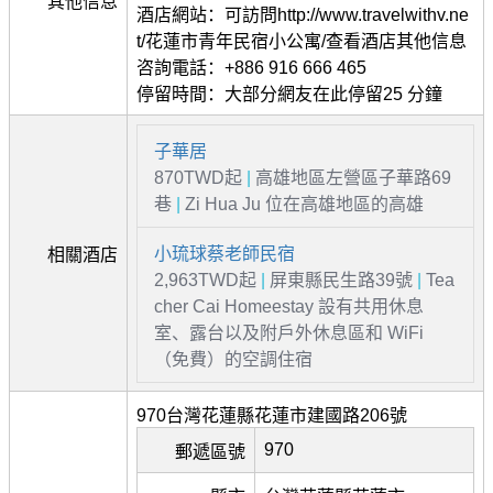
其他信息
酒店網站：可訪問http://www.travelwithv.ne
t/花蓮市青年民宿小公寓/查看酒店其他信息
咨詢電話：+886 916 666 465
停留時間：大部分網友在此停留25 分鐘
子華居
870TWD起
|
高雄地區左營區子華路69
巷
|
Zi Hua Ju 位在高雄地區的高雄
小琉球蔡老師民宿
相關酒店
2,963TWD起
|
屏東縣民生路39號
|
Tea
cher Cai Homeestay 設有共用休息
室、露台以及附戶外休息區和 WiFi
（免費）的空調住宿
970台灣花蓮縣花蓮市建國路206號
970
郵遞區號