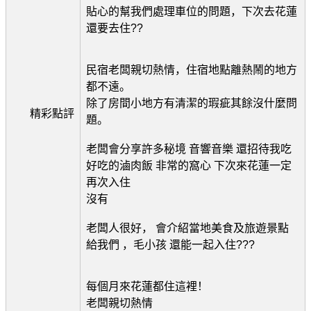
貼心的幫我們處理車位的問題，下次去花蓮
還要去住??
民宿老闆親切熱情，住宿地點離熱鬧的地方
都不遠。
除了房間小地方有清潔的瑕疵其餘沒什麼問
精彩點評
題。
老闆會分享許多秘境 音響音樂 還招待我吃
好吃的滷肉飯 非常的窩心 下次來花蓮一定
再次入住
沒有
老闆人很好， 會介紹當地美食及旅遊景點
給我們 ，毛小孩 還能一起入住???
每個月來花蓮都住這裡！
老闆親切熱情