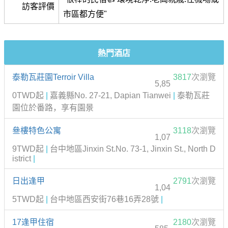
訪客評價
市區都方便"
熱門酒店
泰勒瓦莊園Terroir Villa
3817
次瀏覽
5,85
0TWD起
|
嘉義縣No. 27-21, Dapian Tianwei
|
泰勒瓦莊
園位於番路，享有園景
叄樓特色公寓
3118
次瀏覽
1,07
9TWD起
|
台中地區Jinxin St.No. 73-1, Jinxin St., North D
istrict
|
日出逢甲
2791
次瀏覽
1,04
5TWD起
|
台中地區西安街76巷16弄28號
|
17逢甲住宿
2180
次瀏覽