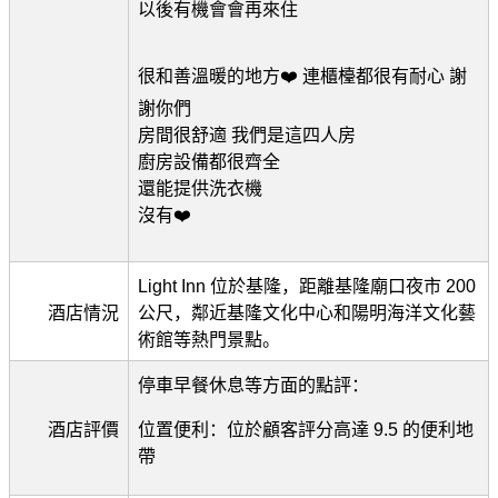
以後有機會會再來住
很和善溫暖的地方❤️ 連櫃檯都很有耐心 謝
謝你們
房間很舒適 我們是這四人房
廚房設備都很齊全
還能提供洗衣機
沒有❤️
Light Inn 位於基隆，距離基隆廟口夜市 200
酒店情況
公尺，鄰近基隆文化中心和陽明海洋文化藝
術館等熱門景點。
停車早餐休息等方面的點評：
酒店評價
位置便利：位於顧客評分高達 9.5 的便利地
帶