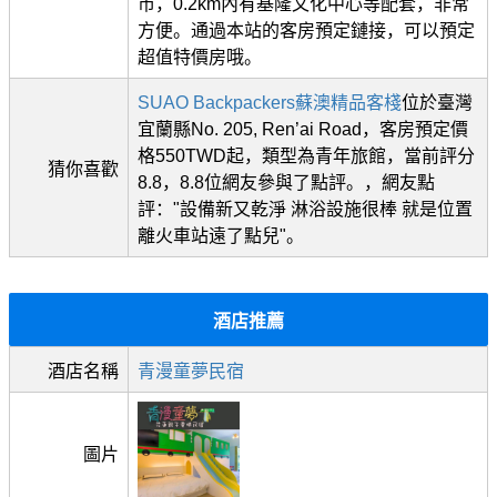
市，0.2km內有基隆文化中心等配套，非常
方便。通過本站的客房預定鏈接，可以預定
超值特價房哦。
SUAO Backpackers蘇澳精品客棧
位於臺灣
宜蘭縣No. 205, Ren’ai Road，客房預定價
格550TWD起，類型為青年旅館，當前評分
猜你喜歡
8.8，8.8位網友參與了點評。，網友點
評："設備新又乾淨 淋浴設施很棒 就是位置
離火車站遠了點兒"。
酒店推薦
酒店名稱
青漫童夢民宿
圖片