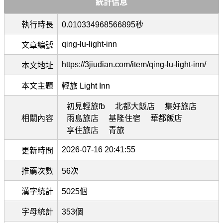
統計信息
執行時長
0.010334968566895秒
qing-lu-light-inn
文章編號
https://3jiudian.com/item/qing-lu-light-inn/
本文地址
本文主題
輕旅 Light Inn
初見輕旅fb
北都大飯店
集好旅店
相關內容
雨島旅店
基隆住宿
華都飯店
享住旅店
青旅
2026-07-16 20:41:55
更新時間
推薦次數
56次
漢字統計
5025個
字母統計
353個