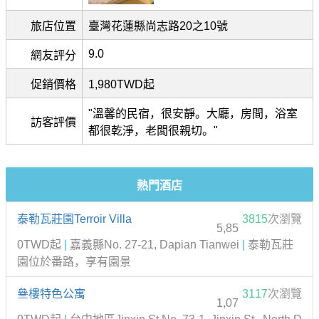
旅店位置
臺灣花蓮縣尚志路20之10號
9.0
網友評分
促銷價格
1,980TWD起
"溫馨的民宿，很安靜。大廳，房間，浴室
訪客評價
都很乾淨，老闆很親切。"
熱門酒店
泰勒瓦莊園Terroir Villa
3815
次瀏覽
5,85
0TWD起
|
嘉義縣No. 27-21, Dapian Tianwei
|
泰勒瓦莊
園位於番路，享有園景
叄樓特色公寓
3117
次瀏覽
1,07