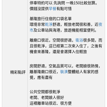
停車特約可以 先詢問 一晚150比較划算。
價錢沒提供
早餐
有點可惜
基隆旅行住宿的口袋名單
環境非常
乾淨
舒適，輕旅老闆很和善，近
夜
市
及公車站與海港，旅遊機能相當便利。
離廟口很近，空間很舒適，
衛浴
很多間，而
且很乾淨，這已經第二次來入住了，之後有
機會來基隆，還是會選擇入住輕旅
房間舒適，空氣品質可以，老闆娘很熱情，
離基隆廟口很近，
裝潢
整體給人有家的感
精彩點評
覺，應有盡有
公共空間都很乾淨
老闆、老闆娘人很好
這裡離車站很近、很方便