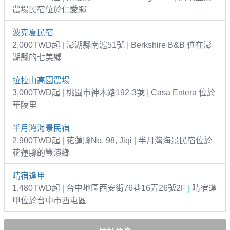
農場民宿位於仁愛鄉
波克夏民宿
2,000TWD起
|
澎湖縣南滬51號
|
Berkshire B&B 位在澎
湖縣的七美鄉
拉拉山高園農場
3,000TWD起
|
桃園市神木路192-3號
|
Casa Entera 位於
華陵里
半月灣海景民宿
2,900TWD起
|
花蓮縣No. 98, Jiqi
|
半月灣海景民宿位於
花蓮縣的豐濱鄉
晴宿逢甲
1,480TWD起
|
台中地區西安街76巷16弄26號2F
|
晴宿逢
甲位於台中市西屯區