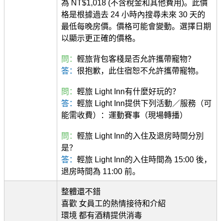
為 NT$1,018 (不含稅金和其他費用)。此價
格是根據過去 24 小時內搜尋未來 30 天的
最低每晚房價。價格可能會變動。選擇日期
以顯示更正確的價格。
問：
輕旅背包客棧是否允許攜帶寵物？
答：
很抱歉，此住宿恕不允許攜帶寵物。
問：
輕旅 Light Inn有什麼好玩的？
答：
輕旅 Light Inn提供下列活動／服務（可
能需收費）：運動賽事（現場轉播）
問：
輕旅 Light Inn的入住及退房時間分別
是？
答：
輕旅 Light Inn的入住時間為 15:00 後，
退房時間為 11:00 前。
整體還不錯
喜歡 女員工的熱情接待和介紹
環境 都有酒精提供消毒