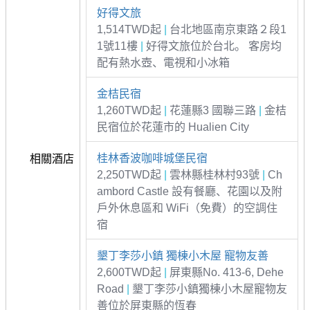
好得文旅
1,514TWD起
|
台北地區南京東路２段1
1號11樓
|
好得文旅位於台北。 客房均
配有熱水壺、電視和小冰箱
金桔民宿
1,260TWD起
|
花蓮縣3 國聯三路
|
金桔
民宿位於花蓮市的 Hualien City
桂林香波咖啡城堡民宿
相關酒店
2,250TWD起
|
雲林縣桂林村93號
|
Ch
ambord Castle 設有餐廳、花園以及附
戶外休息區和 WiFi（免費）的空調住
宿
墾丁李莎小鎮 獨棟小木屋 寵物友善
2,600TWD起
|
屏東縣No. 413-6, Dehe
Road
|
墾丁李莎小鎮獨棟小木屋寵物友
善位於屏東縣的恆春