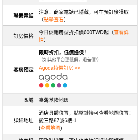
注意：商家電話已隱藏，可在預訂後獲取！
聯繫電話
（
點擊查看
）
今日促銷房型折扣價600TWD起（
查看詳
訂房價格
情
）
限時折扣，低價擔保！
（如其他平台更低價，退差價!）
Agoda特價訂房 >>
客房預定
區域
臺灣基隆地區
酒店具體位置，點擊鏈接可查看地圖位置：
詳細地址
愛三路87號6樓-1
(
查看地圖
)