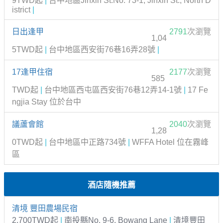
9TWD起
|
台中地區Jinxin St.No. 73-1, Jinxin St., North D
istrict
|
日出逢甲
2791
次瀏覽
1,04
5TWD起
|
台中地區西安街76巷16弄28號
|
17逢甲住宿
2177
次瀏覽
585
TWD起
|
台中地區西屯區西安街76巷12弄14-1號
|
17 Fe
ngjia Stay 位於台中
議蘆會館
2040
次瀏覽
1,28
0TWD起
|
台中地區中正路734號
|
WFFA Hotel 位在霧峰
區
酒店隨機推薦
清境 豐田農場民宿
2,700TWD起
|
南投縣No. 9-6, Bowang Lane
|
清境豐田