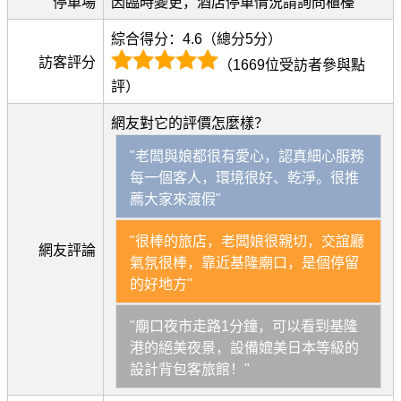
停車場
因臨時變更，酒店停車情況請詢問櫃檯
綜合得分：4.6（總分5分）
訪客評分
（1669位受訪者參與點
評）
網友對它的評價怎麼樣？
"老闆與娘都很有愛心，認真細心服務
每一個客人，環境很好、乾淨。很推
薦大家來渡假"
"很棒的旅店，老闆娘很親切，交誼廳
網友評論
氣氛很棒，靠近基隆廟口，是個停留
的好地方"
"廟口夜市走路1分鐘，可以看到基隆
港的絕美夜景，設備媲美日本等級的
設計背包客旅館！"