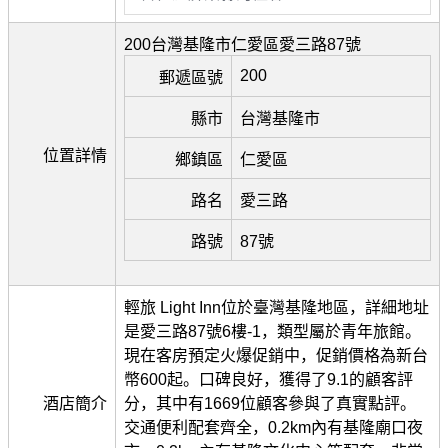
200台灣基隆市仁愛區愛三路87號
200
郵遞區號
縣市
台灣基隆市
位置詳情
鄉鎮區
仁愛區
路名
愛三路
路號
87號
輕旅 Light Inn位於臺灣基隆地區，詳細地址
是愛三路87號6樓-1，類型屬於青年旅館。
現在客房預定火爆促銷中，促銷價格為新台
幣600起。口碑良好，獲得了9.1的顧客評
酒店簡介
分，其中有1669位顧客參與了真實點評。
交通便利配套齊全，0.2km內有基隆廟口夜