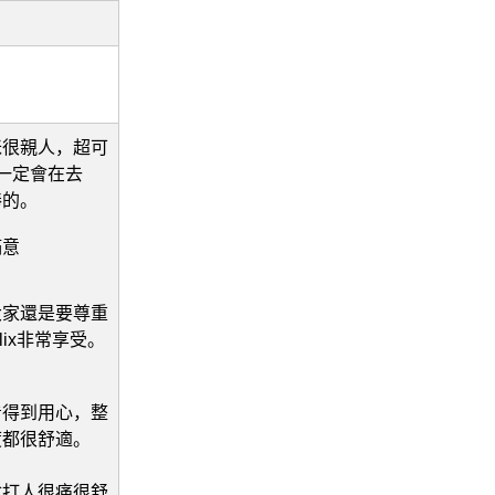
咪很親人，超可
一定會在去
棒的。
滿意
大家還是要尊重
ix非常享受。
看得到用心，整
度都很舒適。
會打人很痛很舒