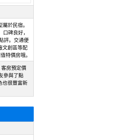
型屬於民宿。
起。口碑良好，
實點評。交通便
糖廠文創區等配
超值特價房哦。
，客房預定價
網友參與了點
色也很豐富新