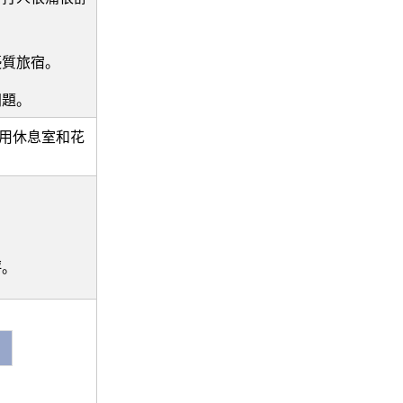
優質旅宿。
問題。
、共用休息室和花
評。