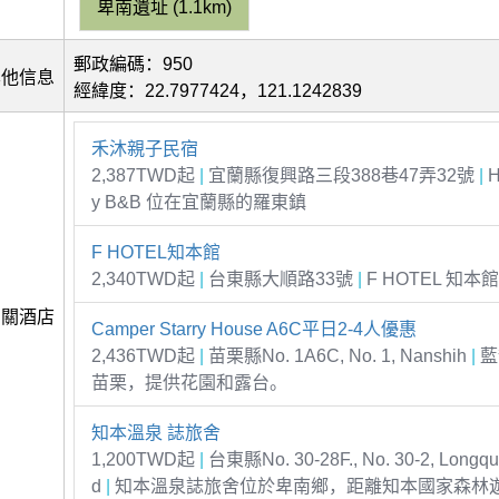
卑南遺址 (1.1km)
郵政編碼：950
其他信息
經緯度：22.7977424，121.1242839
禾沐親子民宿
2,387TWD起
|
宜蘭縣復興路三段388巷47弄32號
|
H
y B&B 位在宜蘭縣的羅東鎮
F HOTEL知本館
2,340TWD起
|
台東縣大順路33號
|
F HOTEL 知
相關酒店
Camper Starry House A6C平日2-4人優惠
2,436TWD起
|
苗栗縣No. 1A6C, No. 1, Nanshih
|
藍
苗栗，提供花園和露台。
知本溫泉 誌旅舍
1,200TWD起
|
台東縣No. 30-28F., No. 30-2, Longq
d
|
知本溫泉誌旅舍位於卑南鄉，距離知本國家森林遊樂