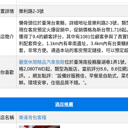
位置詳情
樂利路2-3號
懶骨頭位於臺灣台東縣，詳細地址是樂利路2-3號，類
現在客房預定火爆促銷中，促銷價格為新台幣1,718
酒店簡介
獲得了9.4的顧客評分，其中有1081位顧客參與了真
利配套齊全，1.1km內有卑南遺址，3.4km內有台東
套，非常方便。通過本站的客房預定鏈接，可以預定
麗堡休閒精品汽車旅館
位於臺灣南投縣籐湖巷1弄1號
格2,080TWD起，類型為飯店，當前評分8.6，8.6位
猜你喜歡
評。，網友點評："設備好服務佳，早餐是自助式，菜
鮮。環境安寧，住宿品質不錯。"。
酒店推薦
酒店名稱
樂達背包客棧