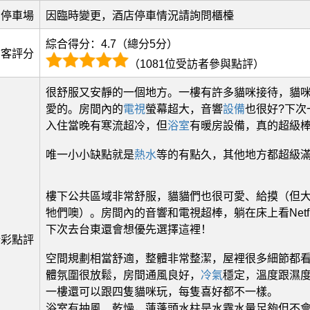
停車場
因臨時變更，酒店停車情況請詢問櫃檯
綜合得分：4.7（總分5分）
訪客評分
（1081位受訪者參與點評）
很舒服又安靜的一個地方。一樓有許多貓咪接待，貓
愛的。房間內的
電視
螢幕超大，音響
設備
也很好?下次
入住當晚有寒流超冷，但
浴室
有暖房設備，真的超級
唯一小小缺點就是
熱水
等的有點久，其他地方都超級
樓下公共區域非常舒服，貓貓們也很可愛、給摸（但
牠們噢）。房間內的音響和電視超棒，躺在床上看Netfl
下次去台東還會想優先選擇這裡！
精彩點評
空間規劃相當舒適，整體非常整潔，屋裡很多細節都
體氛圍很放鬆，房間通風良好，
冷氣
穩定，溫度跟濕
一樓還可以跟四隻貓咪玩，每隻喜好都不一樣。
浴室有抽風、乾燥，蓮蓬頭水柱是水霧水量足夠但不