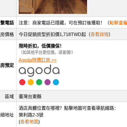
聯繫電話
注意：商家電話已隱藏，可在預訂後獲取！（
點擊查
訂房價格
今日促銷房型折扣價1,718TWD起（
查看詳情
）
限時折扣，低價擔保！
（如其他平台更低價，退差價!）
Agoda特價訂房 >>
客房預定
區域
臺灣台東縣
酒店具體位置在哪裡？點擊地圖可查看導航線路：
詳細地址
樂利路2-3號
(
查看地圖
)