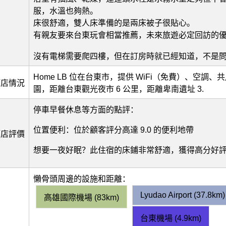
服，水溫也夠熱。
床很舒適，雙人床準備的是兩床被子很貼心。
有親友要來台東玩會相當推薦，未來旅遊必定回訪的
沒有電梯需要爬四樓，但在訂房時就已經知道，不是
Home LB 位在台東市，提供 WiFi（免費）、空調
酒店情況
園，距離台東觀光夜市 6 公里，距離卑南遺址 3.
停車早餐休息等方面的點評：
位置便利：位於顧客評分高達 9.0 的便利地帶
酒店評價
想要一夜好眠？此住宿的床鋪非常舒適，獲得高分好
懶骨頭周邊的設施和距離：
Lyudao Airport (37.8km)
高雄國際機場 (83km)
台東機場 (4.9km)