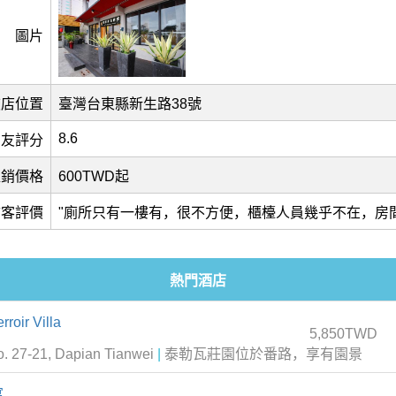
圖片
旅店位置
臺灣台東縣新生路38號
8.6
網友評分
促銷價格
600TWD起
訪客評價
"廁所只有一樓有，很不方便，櫃檯人員幾乎不在，房
熱門酒店
ir Villa
5,850TWD
27-21, Dapian Tianwei
|
泰勒瓦莊園位於番路，享有園景
寓