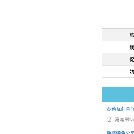
泰勒瓦莊園Terro
起
|
嘉義縣No. 
叄樓特色公