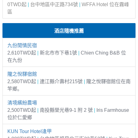
0TWD起
|
台中地區中正路734號
|
WFFA Hotel 位在霧峰
區
酒店隨機推薦
九份閒情民宿
2,610TWD起
|
新北市市下巷1號
|
Chien Ching B&B 位
在九份
隴之悅驛宿館
2,580TWD起
|
連江縣介壽村215號
|
隴之悅驛宿館位在南
竿鄉。
清境繽紛農場
2,500TWD起
|
南投縣榮光巷9-1 附 2 號
|
Iris Farmhouse
位於仁愛鄉
KUN Tour Hotel逢甲