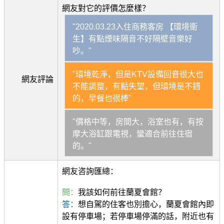
網友對它的評價怎麼樣？
"2020.03.23入住商務客房 【環境衛
生】有點煙味隔音不好隔壁音樂好
吵。"
"環境乾淨，但是KTV設備回音很大也
網友評論
不能調整，有點失望，但環境是不錯
的，早餐也很棒"
"價格中等，房間大，浴室也有，有按
摩大浴缸跟電視，蠻適合前往住宿
的。"
網友咨詢匯總：
問：
我該如何前往蘭夏會館？
答：
想自駕的住客也別擔心，蘭夏會館內即
設有停車場；若停車場停滿的話，附近也有