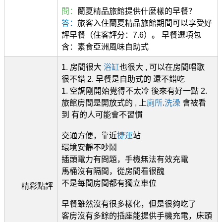
問：
蘭夏精品旅館提供什麼樣的早餐？
答：
旅客入住蘭夏精品旅館期間可以享受好
評早餐（住客評分：7.6）。 早餐選項包
含：素食亞洲風味自助式
1. 房間很大
浴缸
也很大 , 可以在房間唱歌
很不錯 2. 早餐是自助式的 還不錯吃
1. 空調剛開始覺得不太冷 後來有好一點 2.
旅館房間是開放式的 , 上
廁所
.
洗澡
會被看
到 有的人可能會不習慣
交通方便，靠近
捷運
站
環境安靜不吵鬧
插頭電力有問題，手機無法有效充電
馬桶沒有隔間，從房間看很醜
不是每間房間都有獨立車位
精彩點評
早餐雖然沒有很多樣化，但是很夠吃了
客房沒有多餘的插座能提供手機充電，床頭