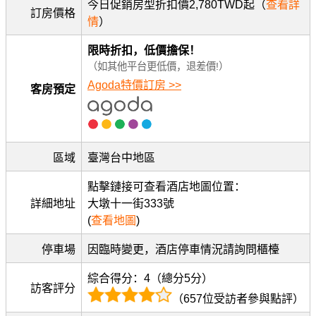
今日促銷房型折扣價2,780TWD起（
查看詳
訂房價格
情
）
限時折扣，低價擔保！
（如其他平台更低價，退差價!）
Agoda特價訂房 >>
客房預定
區域
臺灣台中地區
點擊鏈接可查看酒店地圖位置：
詳細地址
大墩十一街333號
(
查看地圖
)
停車場
因臨時變更，酒店停車情況請詢問櫃檯
綜合得分：4（總分5分）
訪客評分
（657位受訪者參與點評）