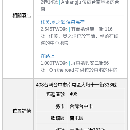
2巷14號
|
Ankangju 位於台南地區的台
南
相關酒店
佧美.奧之湯 溫泉民宿
2,545TWD起
|
宜蘭縣健康一街 116
號
|
佧美．奧之湯位於宜蘭，坐落在礁
溪的中心地帶
在路上
1,000TWD起
|
屏東縣興安三街56
號
|
Ｏn the road 提供位於東港的住宿
408台灣台中市南屯區大墩十一街333號
408
郵遞區號
縣市
台灣台中市
位置詳情
鄉鎮區
南屯區