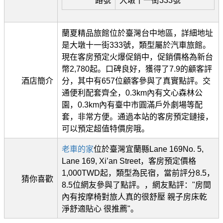
路號
大墩十一街333號
蘭夏精品旅館位於臺灣台中地區，詳細地址
是大墩十一街333號，類型屬於汽車旅館。
現在客房預定火爆促銷中，促銷價格為新台
幣2,780起。口碑良好，獲得了7.9的顧客評
酒店簡介
分，其中有657位顧客參與了真實點評。交
通便利配套齊全，0.3km內有文心森林公
園，0.3km內有臺中市圓滿戶外劇場等配
套，非常方便。通過本站的客房預定鏈接，
可以預定超值特價房哦。
老車的家
位於臺灣宜蘭縣Lane 169No. 5,
Lane 169, Xi’an Street，客房預定價格
1,000TWD起，類型為民宿，當前評分8.5，
猜你喜歡
8.5位網友參與了點評。，網友點評："房間
內有按摩椅對旅人真的很舒壓 親子房床乾
淨舒適貼心 很推薦"。