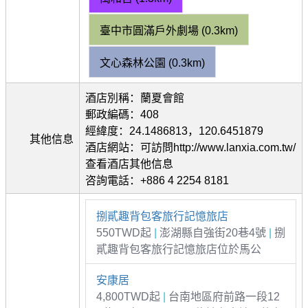
臺中市圓滿戶外劇場 (0.3km)
文心森林公園 (0.3km)
酒店別稱：蘭夏會館
郵政編碼：408
經緯度：24.1486813，120.6451879
其他信息
酒店網站：可訪問http://www.lanxia.com.tw/
查看酒店其他信息
咨詢電話：+886 4 2254 8181
捌貳趣背包客旅行記憶旅店
550TWD起
|
澎湖縣自強街20巷4號
|
捌
貳趣背包客旅行記憶旅店位於馬公
安康居
4,800TWD起
|
台南地區府前路一段12