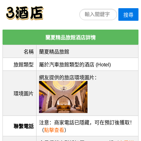
搜尋
蘭夏精品旅館酒店詳情
名稱
蘭夏精品旅館
旅館類型
屬於汽車旅館類型的酒店 (Hotel)
網友提供的旅店環境圖片：
環境圖片
注意：商家電話已隱藏，可在預訂後獲取！
聯繫電話
（
點擊查看
）