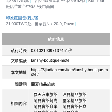
1,888TWD起
|
台中地區福星北三街33巷52號
|
Kun Tour
飯店位於台中逢甲夜市商圈
印象莊園包棟民宿
21,000TWD起
|
苗栗縣No. 20-9, Dawo
|
統計信息
執行時長
0.010219097137451秒
lanshy-boutique-motel
文章編號
https://3jiudian.com/item/lanshy-boutique-m
本文地址
otel/
關鍵詞
蘭夏精品旅館
露天汽車旅館
沐夏精品旅館
蘭夏會館烤肉
璽朵精品旅館
相關內容
蘭夏會館命案
蘭夏會館休息