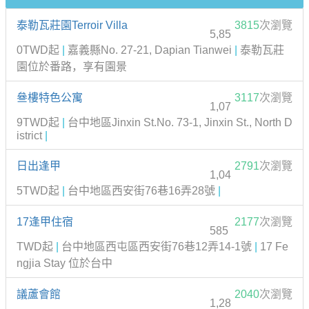
泰勒瓦莊園Terroir Villa
3815
次瀏覽
5,85
0TWD起
|
嘉義縣No. 27-21, Dapian Tianwei
|
泰勒瓦莊
園位於番路，享有園景
叄樓特色公寓
3117
次瀏覽
1,07
9TWD起
|
台中地區Jinxin St.No. 73-1, Jinxin St., North D
istrict
|
日出逢甲
2791
次瀏覽
1,04
5TWD起
|
台中地區西安街76巷16弄28號
|
17逢甲住宿
2177
次瀏覽
585
TWD起
|
台中地區西屯區西安街76巷12弄14-1號
|
17 Fe
ngjia Stay 位於台中
議蘆會館
2040
次瀏覽
1,28