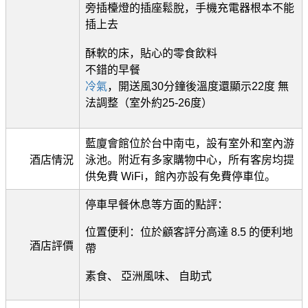
旁插檯燈的插座鬆脫，手機充電器根本不能
插上去
酥軟的床，貼心的零食飲料
不錯的早餐
冷氣
，開送風30分鐘後溫度還顯示22度 無
法調整（室外約25-26度）
藍廈會館位於台中南屯，設有室外和室內游
酒店情況
泳池。附近有多家購物中心，所有客房均提
供免費 WiFi，館內亦設有免費停車位。
停車早餐休息等方面的點評：
位置便利：位於顧客評分高達 8.5 的便利地
酒店評價
帶
素食、 亞洲風味、 自助式