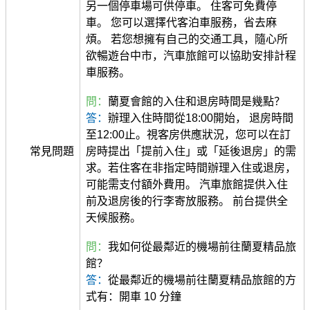
另一個停車場可供停車。 住客可免費停
車。 您可以選擇代客泊車服務，省去麻
煩。 若您想擁有自己的交通工具，隨心所
欲暢遊台中市，汽車旅館可以協助安排計程
車服務。
問：
蘭夏會館的入住和退房時間是幾點？
答：
辦理入住時間從18:00開始， 退房時間
至12:00止。視客房供應狀況，您可以在訂
常見問題
房時提出「提前入住」或「延後退房」的需
求。若住客在非指定時間辦理入住或退房，
可能需支付額外費用。 汽車旅館提供入住
前及退房後的行李寄放服務。 前台提供全
天候服務。
問：
我如何從最鄰近的機場前往蘭夏精品旅
館？
答：
從最鄰近的機場前往蘭夏精品旅館的方
式有：開車 10 分鐘