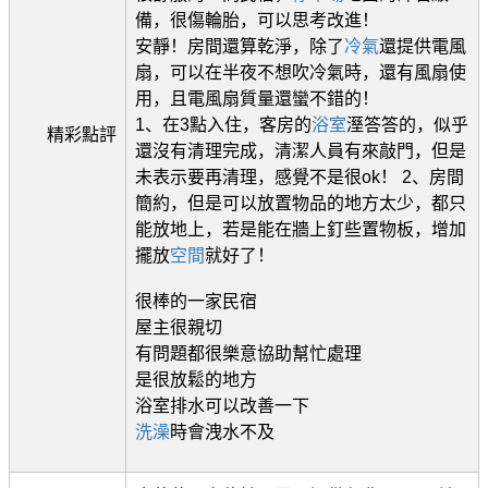
備，很傷輪胎，可以思考改進！
安靜！房間還算乾淨，除了
冷氣
還提供電風
扇，可以在半夜不想吹冷氣時，還有風扇使
用，且電風扇質量還蠻不錯的！
1、在3點入住，客房的
浴室
溼答答的，似乎
精彩點評
還沒有清理完成，清潔人員有來敲門，但是
未表示要再清理，感覺不是很ok！ 2、房間
簡約，但是可以放置物品的地方太少，都只
能放地上，若是能在牆上釘些置物板，增加
擺放
空間
就好了！
很棒的一家民宿
屋主很親切
有問題都很樂意協助幫忙處理
是很放鬆的地方
浴室排水可以改善一下
洗澡
時會洩水不及