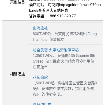
其他信息
酒店網站：可訪問http://goldenflower.970bn
b.net/查看酒店其他信息
咨詢電話：+886 919 829 771
東海旅社
800TWD起
|
台東縣民族路24號
|
Dong
Hai Hotel 位於成功
站全民宿 火車站旁附停車場
1,050TWD起
|
花蓮縣135 Guomin 8th
Street
|
站全民宿火車站旁附停車場位
在花蓮市
相關酒店
花鄉旅館
1,500TWD起
|
高雄地區左營區文智路9
5號
|
花鄉旅館位在高雄，提供附免費
WiFi 的住宿空間。
愛琴海民宿