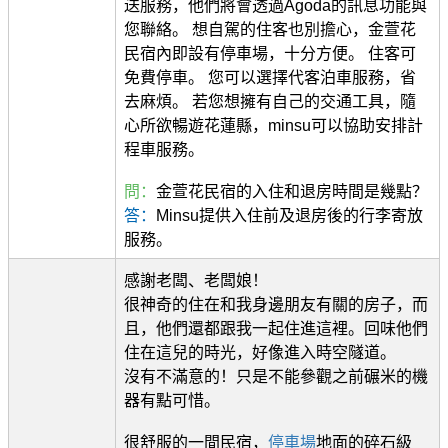
送服務，他們將會透過Agoda的訊息功能與
您聯絡。 想自駕的住客也別擔心，金萱花
民宿內即設有停車場，十分方便。 住客可
免費停車。 您可以選擇代客泊車服務，省
去麻煩。 若您想擁有自己的交通工具，隨
心所欲暢遊花蓮縣，minsu可以協助安排計
程車服務。
問：
金萱花民宿的入住和退房時間是幾點？
答：
Minsu提供入住前及退房後的行李寄放
服務。
感謝老闆、老闆娘！
很神奇的住在和我身邊朋友有關的房子，而
且，他們還都跟我一起住進這裡。回味他們
住在這兒的時光，好像進入時空隧道。
沒有不滿意的！只是不能參觀之前碾米的機
器有點可惜。
很舒服的一間民宿，
停車場
地面的碎石級