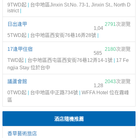
9TWD起
|
台中地區Jinxin St.No. 73-1, Jinxin St., North D
istrict
|
日出逢甲
2791
次瀏覽
1,04
5TWD起
|
台中地區西安街76巷16弄28號
|
17逢甲住宿
2180
次瀏覽
585
TWD起
|
台中地區西屯區西安街76巷12弄14-1號
|
17 Fe
ngjia Stay 位於台中
議蘆會館
2043
次瀏覽
1,28
0TWD起
|
台中地區中正路734號
|
WFFA Hotel 位在霧峰
區
酒店隨機推薦
香草藝術旅店