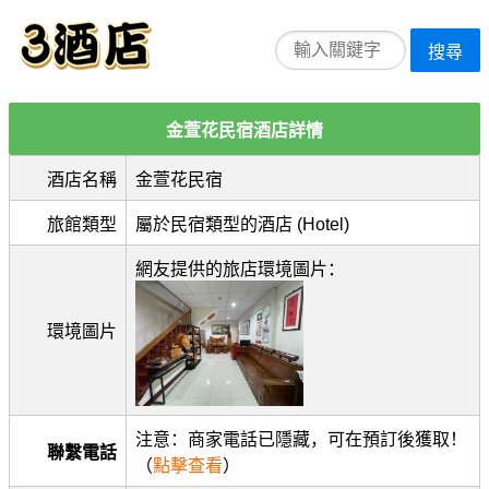
搜尋
金萱花民宿酒店詳情
酒店名稱
金萱花民宿
旅館類型
屬於民宿類型的酒店 (Hotel)
網友提供的旅店環境圖片：
環境圖片
注意：商家電話已隱藏，可在預訂後獲取！
聯繫電話
（
點擊查看
）