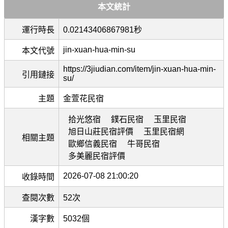
本文統計
運行時長
0.02143406867981秒
jin-xuan-hua-min-su
本文代號
https://3jiudian.com/item/jin-xuan-hua-min-
引用鏈接
su/
主題
金萱花民宿
拾光悠宿
鏷石民宿
玉里民宿
旭日山莊民宿評價
玉里民宿網
相關主題
歐鄉信義民宿
牛哥民宿
多美麗民宿評價
2026-07-08 21:00:20
收錄時間
查閱次數
52次
漢字數
5032個