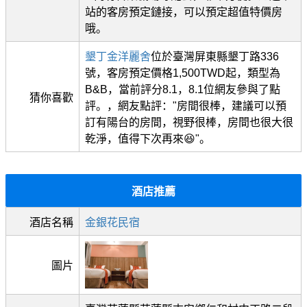
站的客房預定鏈接，可以預定超值特價房
哦。
墾丁金洋麗舍
位於臺灣屏東縣墾丁路336
號，客房預定價格1,500TWD起，類型為
B&B，當前評分8.1，8.1位網友參與了點
猜你喜歡
評。，網友點評："房間很棒，建議可以預
訂有陽台的房間，視野很棒，房間也很大很
乾淨，值得下次再來😆"。
酒店推薦
酒店名稱
金銀花民宿
圖片