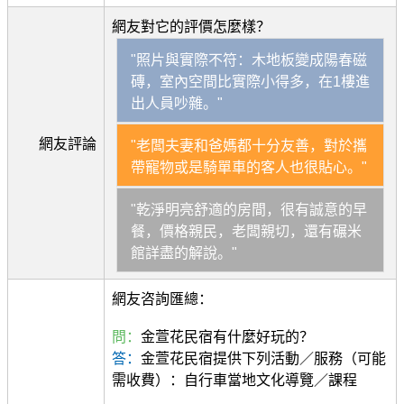
網友對它的評價怎麼樣？
"照片與實際不符：木地板變成陽春磁
磚，室內空間比實際小得多，在1樓進
出人員吵雜。"
網友評論
"老闆夫妻和爸媽都十分友善，對於攜
帶寵物或是騎單車的客人也很貼心。"
"乾淨明亮舒適的房間，很有誠意的早
餐，價格親民，老闆親切，還有碾米
館詳盡的解說。"
網友咨詢匯總：
問：
金萱花民宿有什麼好玩的？
答：
金萱花民宿提供下列活動／服務（可能
需收費）：自行車當地文化導覽／課程