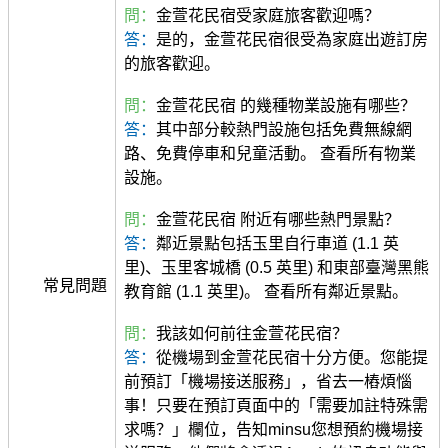
問：
金萱花民宿受家庭旅客歡迎嗎？
答：
是的，金萱花民宿很受為家庭出遊訂房
的旅客歡迎。
問：
金萱花民宿 的幾種物業設施有哪些？
答：
其中部分較熱門設施包括免費無線網
路、免費停車和兒童活動。 查看所有物業
設施。
問：
金萱花民宿 附近有哪些熱門景點？
答：
鄰近景點包括玉里自行車道 (1.1 英
里)、玉里客城橋 (0.5 英里) 和東部臺灣黑熊
常見問題
教育館 (1.1 英里)。 查看所有鄰近景點。
問：
我該如何前往金萱花民宿？
答：
從機場到金萱花民宿十分方便。您能提
前預訂「機場接送服務」，省去一樁煩惱
事！只要在預訂頁面中的「需要加註特殊需
求嗎？」欄位，告知minsu您想預約機場接