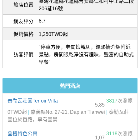
臺灣花蓮縣花蓮縣吉安鄉仁和村中正路二段
旅店位置
206巷16號
8.7
網友評分
促銷價格
1,250TWD起
"停車方便，老闆娘親切，還熱情介紹附近
訪客評價
景點，房間很乾淨沒有煙味，豐富的自助式
早餐"
熱門酒店
泰勒瓦莊園Terroir Villa
3817
次瀏覽
5,85
0TWD起
|
嘉義縣No. 27-21, Dapian Tianwei
|
泰勒瓦莊
園位於番路，享有園景
叄樓特色公寓
3118
次瀏覽
1,07