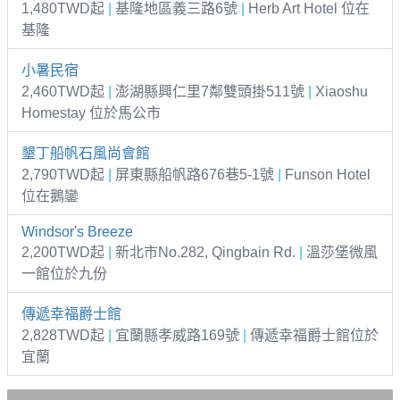
1,480TWD起
|
基隆地區義三路6號
|
Herb Art Hotel 位在
基隆
小暑民宿
2,460TWD起
|
澎湖縣興仁里7鄰雙頭掛511號
|
Xiaoshu
Homestay 位於馬公市
墾丁船帆石風尚會館
2,790TWD起
|
屏東縣船帆路676巷5-1號
|
Funson Hotel
位在鵝鑾
Windsor's Breeze
2,200TWD起
|
新北市No.282, Qingbain Rd.
|
溫莎堡微風
一館位於九份
傳遞幸福爵士館
2,828TWD起
|
宜蘭縣孝威路169號
|
傳遞幸福爵士館位於
宜蘭