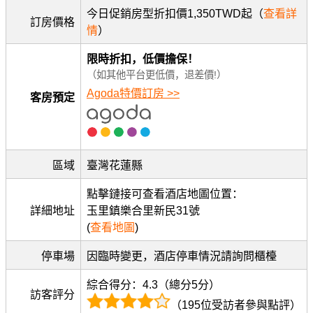
今日促銷房型折扣價1,350TWD起（
查看詳
訂房價格
情
）
限時折扣，低價擔保！
（如其他平台更低價，退差價!）
Agoda特價訂房 >>
客房預定
區域
臺灣花蓮縣
點擊鏈接可查看酒店地圖位置：
詳細地址
玉里鎮樂合里新民31號
(
查看地圖
)
停車場
因臨時變更，酒店停車情況請詢問櫃檯
綜合得分：4.3（總分5分）
訪客評分
（195位受訪者參與點評）