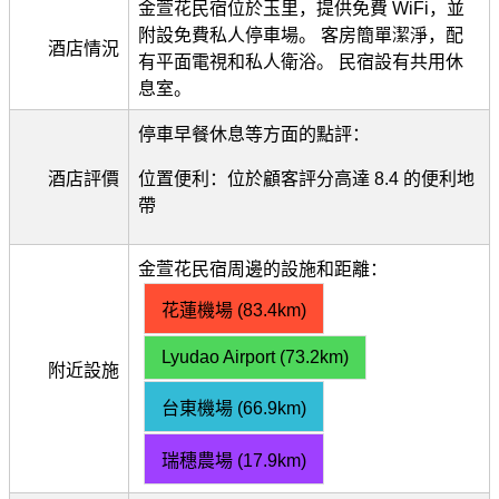
金萱花民宿位於玉里，提供免費 WiFi，並
附設免費私人停車場。 客房簡單潔淨，配
酒店情況
有平面電視和私人衛浴。 民宿設有共用休
息室。
停車早餐休息等方面的點評：
酒店評價
位置便利：位於顧客評分高達 8.4 的便利地
帶
金萱花民宿周邊的設施和距離：
花蓮機場 (83.4km)
Lyudao Airport (73.2km)
附近設施
台東機場 (66.9km)
瑞穗農場 (17.9km)