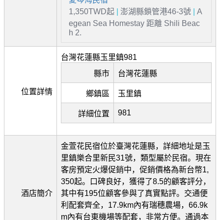
1,350TWD起
|
澎湖縣鎖管港46-3號
|
A
egean Sea Homestay 距離 Shili Beac
h 2.
台灣花蓮縣玉里鎮981
縣市
台灣花蓮縣
位置詳情
鄉鎮區
玉里鎮
981
詳細位置
金萱花民宿位於臺灣花蓮縣，詳細地址是玉
里鎮樂合里新民31號，類型屬於民宿。現在
客房預定火爆促銷中，促銷價格為新台幣1,
350起。口碑良好，獲得了8.5的顧客評分，
酒店簡介
其中有195位顧客參與了真實點評。交通便
利配套齊全，17.9km內有瑞穗農場，66.9k
m內有台東機場等配套，非常方便。通過本