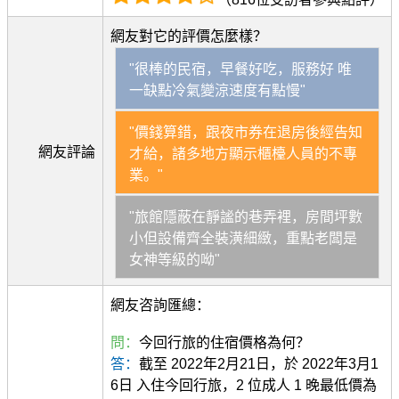
網友對它的評價怎麼樣？
"很棒的民宿，早餐好吃，服務好 唯
一缺點冷氣變涼速度有點慢"
"價錢算錯，跟夜市券在退房後經告知
網友評論
才給，諸多地方顯示櫃檯人員的不專
業。"
"旅館隱蔽在靜謐的巷弄裡，房間坪數
小但設備齊全裝潢細緻，重點老闆是
女神等級的呦"
網友咨詢匯總：
問：
今回行旅的住宿價格為何？
答：
截至 2022年2月21日，於 2022年3月1
6日 入住今回行旅，2 位成人 1 晚最低價為