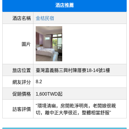
酒店推薦
酒店名稱
金桔民宿
圖片
旅店位置
臺灣嘉義縣三興村陳厝寮18-14號1樓
8.2
網友評分
促銷價格
1,600TWD起
"環境清幽，房間乾淨明亮，老闆娘很親
訪客評價
切，離中正大學很近，整體相當舒服"