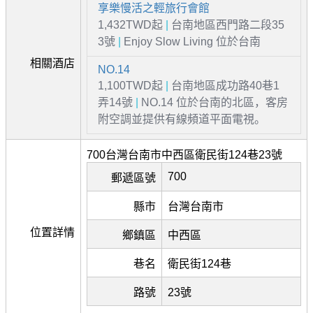
享樂慢活之輕旅行會館
1,432TWD起
|
台南地區西門路二段35
3號
|
Enjoy Slow Living 位於台南
相關酒店
NO.14
1,100TWD起
|
台南地區成功路40巷1
弄14號
|
NO.14 位於台南的北區，客房
附空調並提供有線頻道平面電視。
700台灣台南市中西區衛民街124巷23號
700
郵遞區號
縣市
台灣台南市
位置詳情
鄉鎮區
中西區
巷名
衛民街124巷
路號
23號