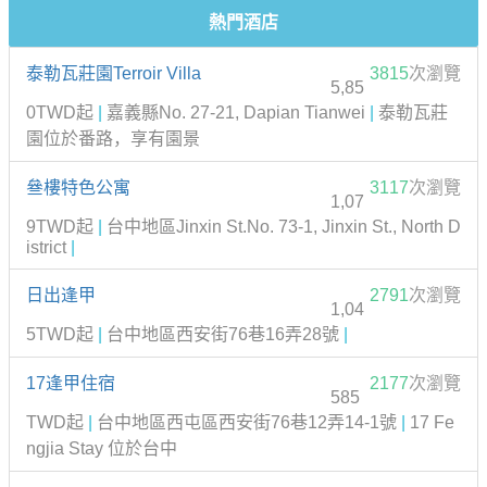
熱門酒店
泰勒瓦莊園Terroir Villa
3815
次瀏覽
5,85
0TWD起
|
嘉義縣No. 27-21, Dapian Tianwei
|
泰勒瓦莊
園位於番路，享有園景
叄樓特色公寓
3117
次瀏覽
1,07
9TWD起
|
台中地區Jinxin St.No. 73-1, Jinxin St., North D
istrict
|
日出逢甲
2791
次瀏覽
1,04
5TWD起
|
台中地區西安街76巷16弄28號
|
17逢甲住宿
2177
次瀏覽
585
TWD起
|
台中地區西屯區西安街76巷12弄14-1號
|
17 Fe
ngjia Stay 位於台中