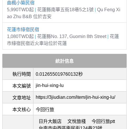
曲楓小築民宿
5,990TWD起
|
花蓮縣南華五街18巷5之1號
|
Qu Feng Xi
ao Zhu B&B 位於吉安
花蓮市綠宿民宿
1,080TWD起
|
花蓮縣No. 137, Guomin 8th Street
|
花蓮
市綠宿民宿近火車站位於花蓮
統計信息
執行時間
0.012655019760132秒
jin-hui-xing-lu
本文編號
https://3jiudian.com/item/jin-hui-xing-lu/
文章地址
本文核心
今回行旅
日升大飯店
文悅旅棧
今回行旅ptt
台南市中西區衛民街124巷23號