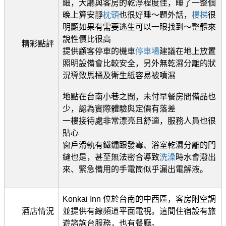
細，大廳與客房的乾淨程度佳，睡了一整個
晚上算安靜
枕頭
也很好睡～題外話，
樓梯
很
明顯如果有需要逃生可以一眼找到～整體來
說性價比很高
精彩點評
提供顧客停車的機車
停車場
建議在地上放置
照明設備會比較安全，另外無乾濕分離的狀
況導致馬桶及衛生紙容易被噴濕
地點在台南小巷之間，未付早餐房間備品也
少，認為實際體驗與定價有落差
一樓接待處非常漂亮且舒適，服務人員也很
貼心
窗戶滑軌有鐵鏽跟發霉、浴室乾濕分離的門
縫也是，甚至無法密合導致
洗澡
時水會潑出
來、緊急備用的手電筒似乎漏出電解液。
Konkai Inn 位於台南的中西區，客房附空調
酒店情況
並提供有線頻道平面電視。這間住宿設有旅
遊諮詢台服務，也有餐廳。