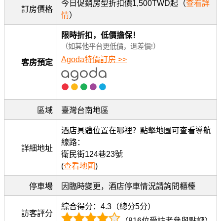
今日促銷房型折扣價1,500TWD起（
查看詳
訂房價格
情
）
限時折扣，低價擔保！
（如其他平台更低價，退差價!）
Agoda特價訂房 >>
客房預定
區域
臺灣台南地區
酒店具體位置在哪裡？點擊地圖可查看導航
線路：
詳細地址
衛民街124巷23號
(
查看地圖
)
停車場
因臨時變更，酒店停車情況請詢問櫃檯
綜合得分：4.3（總分5分）
訪客評分
（816位受訪者參與點評）