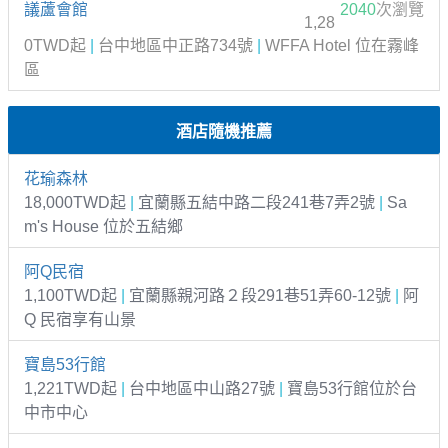
議蘆會館
2040
次瀏覽
1,28
0TWD起
|
台中地區中正路734號
|
WFFA Hotel 位在霧峰
區
酒店隨機推薦
花瑜森林
18,000TWD起
|
宜蘭縣五結中路二段241巷7弄2號
|
Sa
m's House 位於五結鄉
阿Q民宿
1,100TWD起
|
宜蘭縣親河路２段291巷51弄60-12號
|
阿
Q 民宿享有山景
寶島53行館
1,221TWD起
|
台中地區中山路27號
|
寶島53行館位於台
中市中心