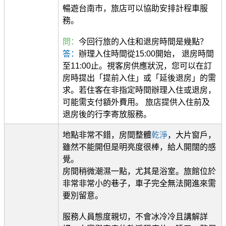
暢遊台南市，旅店可以協助安排計程車服
務。
問：
今回行旅的入住和退房時間是幾點？
答：
辦理入住時間從15:00開始， 退房時間
至11:00止。視客房供應狀況，您可以在訂
房時提出「提前入住」或「延後退房」的需
求。若住客在非指定時間辦理入住或退房，
可能需支付額外費用。 旅店提供入住前及
退房後的行李寄放服務。
地點非常不錯，房間整體
乾淨
，大片窗戶，
雖然不能開但是明亮度很棒，給人開闊的感
覺。
房間稍微潮濕一點，尤其是浴室。旅館位於
非常非常小的巷子，車子完全無法開進來需
要別留意。
服務人員態度親切，不會冰冷冷且講解詳