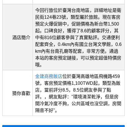
今回行旅位於臺灣台南地區，詳細地址是衛
民街124巷23號，類型屬於旅館。現在客房
預定火爆促銷中，促銷價格為新台幣1,500
起。口碑良好，獲得了8.6的顧客評分，其
酒店簡介
中有816位顧客參與了真實點評。交通便利
配套齊全，0.4km內有國立台灣文學館，0.6
km內有台南孔廟等配套，非常方便。通過
本站的客房預定鏈接，可以預定超值特價房
哦。
金建商務飯店
位於臺灣高雄地區飛機路459
號，客房預定價格1,100TWD起，類型為飯
店，當前評分8.5，8.5位網友參與了點
猜你喜歡
評。，網友點評："環境清潔乾淨，但是房
間冷氣冷度不夠，公共區域也沒空調，房間
隔音不好"。