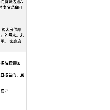
們將會透過A
，健康快樂庭園
止。視客房供應
房」的需求。若
用。 家庭旅
情招待膠囊咖
一直按著的、風
也很好
宿