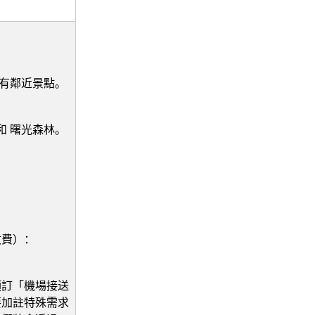
所有鄰近景點。
和 曙光森林。
收費）：
預訂「機場接送
要加註特殊需求