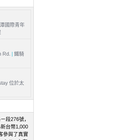
星潭國際青年
程
n Rd.
|
鐵騎
stay 位於太
ㄧ段276號，
台幣1,000
顧客參與了真實