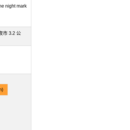
the night mark
市 3.2 公
m)