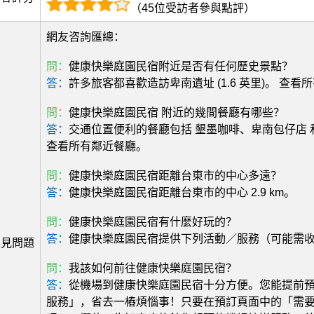
（45位受訪者參與點評）
網友咨詢匯總：
問：
健康快樂庭園民宿附近是否有任何歷史景點？
答：
許多旅客都喜歡造訪卑南遺址 (1.6 英里)。 查看
問：
健康快樂庭園民宿 附近的幾間餐廳有哪些？
答：
交通位置便利的餐廳包括 墾墨咖啡、卑南包仔店 
查看所有鄰近餐廳。
問：
健康快樂庭園民宿距離台東市的中心多遠？
答：
健康快樂庭園民宿距離台東市的中心 2.9 km。
問：
健康快樂庭園民宿有什麼好玩的？
答：
健康快樂庭園民宿提供下列活動／服務（可能需
常見問題
問：
我該如何前往健康快樂庭園民宿？
答：
從機場到健康快樂庭園民宿十分方便。您能提前
服務」，省去一樁煩惱事！只要在預訂頁面中的「需