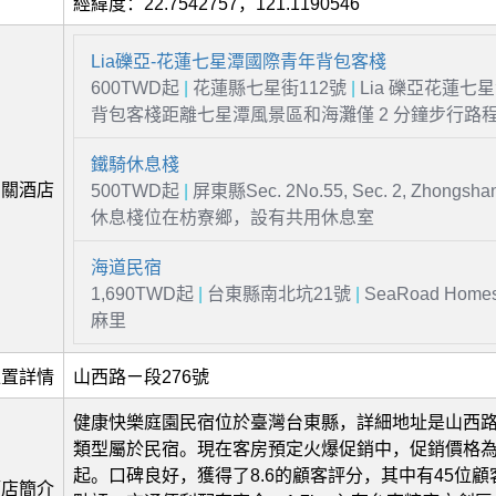
經緯度：22.7542757，121.1190546
Lia礫亞-花蓮七星潭國際青年背包客棧
600TWD起
|
花蓮縣七星街112號
|
Lia 礫亞花蓮七
背包客棧距離七星潭風景區和海灘僅 2 分鐘步行路
鐵騎休息棧
相關酒店
500TWD起
|
屏東縣Sec. 2No.55, Sec. 2, Zhongsha
休息棧位在枋寮鄉，設有共用休息室
海道民宿
1,690TWD起
|
台東縣南北坑21號
|
SeaRoad Home
麻里
位置詳情
山西路ㄧ段276號
健康快樂庭園民宿位於臺灣台東縣，詳細地址是山西路
類型屬於民宿。現在客房預定火爆促銷中，促銷價格為新
起。口碑良好，獲得了8.6的顧客評分，其中有45位
酒店簡介