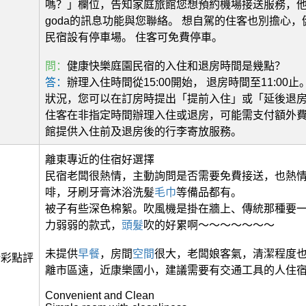
嗎？」欄位，告知家庭旅館您想預約機場接送服務，他
goda的訊息功能與您聯絡。 想自駕的住客也別擔心
民宿設有停車場。 住客可免費停車。
問：
健康快樂庭園民宿的入住和退房時間是幾點？
答：
辦理入住時間從15:00開始， 退房時間至11:00
狀況，您可以在訂房時提出「提前入住」或「延後退
住客在非指定時間辦理入住或退房，可能需支付額外費
館提供入住前及退房後的行李寄放服務。
離東專近的住宿好選擇
民宿老闆很熱情，主動詢問是否需要免費接送，也熱
啡，牙刷牙膏沐浴洗髮
毛巾
等備品都有。
被子有些深色棉絮。吹風機是掛在牆上、傳統那種要
力弱弱的款式，
頭髮
吹的好累啊～～～～～～～
未提供
早餐
，房間
空間
很大，老闆娘客氣，清潔程度
精彩點評
離市區遠，近康樂國小，建議需要有交通工具的人住
Convenient and Clean