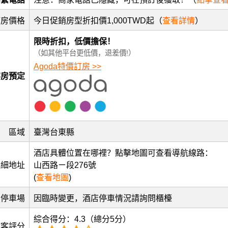
訂房價格
今日促銷房型折扣價1,000TWD起（
查看詳情
）
限時折扣，低價擔保！
（如其他平台更低價，退差價!）
Agoda特價訂房 >>
客房預定
區域
臺灣台東縣
酒店具體位置在哪裡？點擊地圖可查看導航線路：
詳細地址
山西路ㄧ段276號
(
查看地圖
)
停車場
因臨時變更，酒店停車情況請詢問櫃檯
綜合得分：4.3（總分5分）
訪客評分