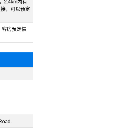
2.4km內有
鏈接，可以預定
，客房預定價
。
Road.