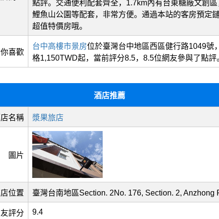
點評。交通便利配套齊全，1.7km內有台東糖廠文創區，
鯉魚山公園等配套，非常方便。通過本站的客房預定
超值特價房哦。
台中高樓市景房
位於臺灣台中地區西區健行路1049號
猜你喜歡
格1,150TWD起，當前評分8.5，8.5位網友參與了點評
酒店推薦
酒店名稱
漿果旅店
圖片
旅店位置
臺灣台南地區Section. 2No. 176, Section. 2, Anzhong 
9.4
網友評分