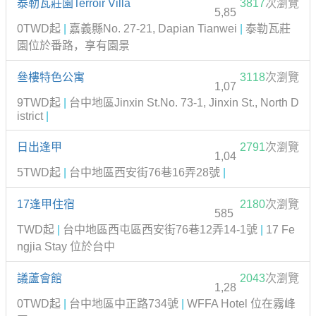
泰勒瓦莊園Terroir Villa
3817
次瀏覽
5,85
0TWD起
|
嘉義縣No. 27-21, Dapian Tianwei
|
泰勒瓦莊
園位於番路，享有園景
叄樓特色公寓
3118
次瀏覽
1,07
9TWD起
|
台中地區Jinxin St.No. 73-1, Jinxin St., North D
istrict
|
日出逢甲
2791
次瀏覽
1,04
5TWD起
|
台中地區西安街76巷16弄28號
|
17逢甲住宿
2180
次瀏覽
585
TWD起
|
台中地區西屯區西安街76巷12弄14-1號
|
17 Fe
ngjia Stay 位於台中
議蘆會館
2043
次瀏覽
1,28
0TWD起
|
台中地區中正路734號
|
WFFA Hotel 位在霧峰