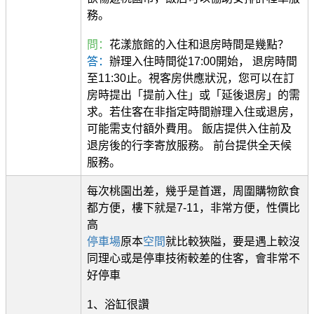
務。
問：
花漾旅館的入住和退房時間是幾點？
答：
辦理入住時間從17:00開始， 退房時間
至11:30止。視客房供應狀況，您可以在訂
房時提出「提前入住」或「延後退房」的需
求。若住客在非指定時間辦理入住或退房，
可能需支付額外費用。 飯店提供入住前及
退房後的行李寄放服務。 前台提供全天候
服務。
每次桃園出差，幾乎是首選，周圍購物飲食
都方便，樓下就是7-11，非常方便，性價比
高
停車場
原本
空間
就比較狹隘，要是遇上較沒
同理心或是停車技術較差的住客，會非常不
好停車
1、浴缸很讚