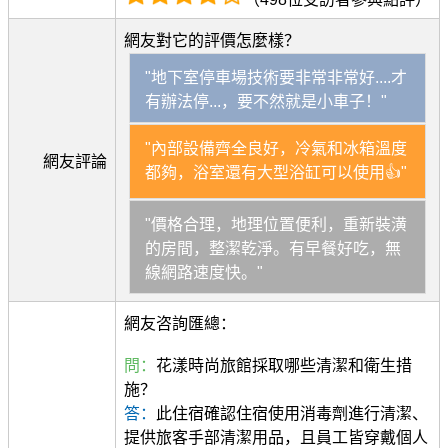
網友對它的評價怎麼樣？
"地下室停車場技術要非常非常好....才
有辦法停...，要不然就是小車子！"
"內部設備齊全良好，冷氣和冰箱溫度
網友評論
都夠，浴室還有大型浴缸可以使用👍"
"價格合理，地理位置便利，重新裝潢
的房間，整潔乾淨。有早餐好吃，無
線網路速度快。"
網友咨詢匯總：
問：
花漾時尚旅館採取哪些清潔和衛生措
施？
答：
此住宿確認住宿使用消毒劑進行清潔、
提供旅客手部清潔用品，且員工皆穿戴個人