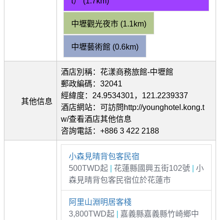
t） (1.7km)
中壢觀光夜市 (1.1km)
中壢藝術館 (0.6km)
酒店別稱：花漾商務旅館-中壢館
郵政編碼：32041
經緯度：24.9534301，121.2239337
其他信息
酒店網站：可訪問http://younghotel.kong.t
w/查看酒店其他信息
咨詢電話：+886 3 422 2188
小森見晴背包客民宿
500TWD起
|
花蓮縣國興五街102號
|
小
森見晴背包客民宿位於花蓮市
阿里山淵明居客棧
3,800TWD起
|
嘉義縣嘉義縣竹崎鄉中