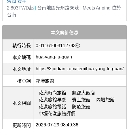
遇知 安平
2,803TWD起
|
台南地區光州路66號
|
Meets Anping 位於
台南
本文統計信息
執行時長
0.01161003112793秒
hua-yang-lu-guan
本文編碼
https://3jiudian.com/item/hua-yang-lu-guan/
本文地址
核心詞
花漾旅館
花漾時尚旅館
凱都大飯店
花漾旅館早餐
賓士旅館
內壢旅館
本文相關
花漾旅館電話
防疫旅館
中壢花漾旅館評價
2026-07-29 08:49:36
更新時間