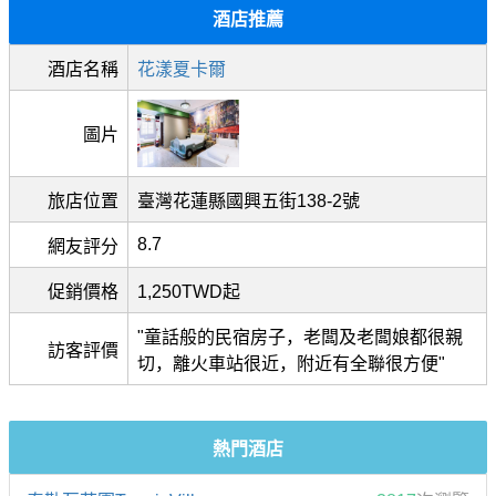
酒店推薦
酒店名稱
花漾夏卡爾
圖片
旅店位置
臺灣花蓮縣國興五街138-2號
8.7
網友評分
促銷價格
1,250TWD起
"童話般的民宿房子，老闆及老闆娘都很親
訪客評價
切，離火車站很近，附近有全聯很方便"
熱門酒店