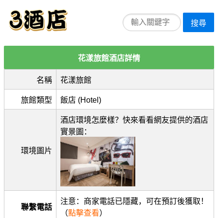
搜尋
花漾旅館酒店詳情
名稱
花漾旅館
旅館類型
飯店 (Hotel)
酒店環境怎麼樣？快來看看網友提供的酒店
實景圖：
環境圖片
注意：商家電話已隱藏，可在預訂後獲取！
聯繫電話
（
點擊查看
）