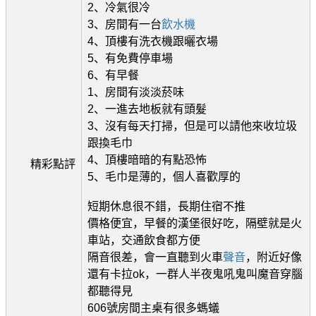
2、冷氣很冷
3、房間有一台
飲水機
4、頂樓有洗衣機跟曬衣場
5、有免費停車場
6、有早餐
1、房間有淡淡菸味
2、一進去地板就有頭髮
3、沒有每天打掃，但是可以請他來收垃圾
跟換毛巾
4、頂樓暗暗的有點恐怖
精彩點評
5、毛巾是薄的，個人喜歡厚的
短期休息很不錯，長期住宿不推
價格便宜，早餐的漢堡很好吃，隔壁就是火
車站，交通飲食都方便
隔音很差，會一直聽到火車
聲音
，附近好像
還有卡拉ok，一群人半夜鬼吼鬼叫魔音穿腦
都聽得見
606號房間主桌有很多螞蟻