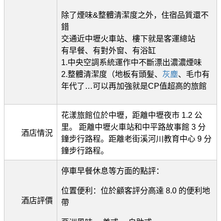
除了煙味&整體清潔度之外，住宿品質還不
錯
交通近中壢火車站、樓下就是客運總站
有早餐、有對外窗、有浴缸
1.中央空調系統運作中不斷漂出濃濃煙味
2.整體清潔度（地板有頭髮、
灰塵
、毛巾有
年代了…可以再加強就是CP值超高的旅館
花漾旅館位於中壢，距離中壢夜市 1.2 公
里。 距離中壢火車站和中平路故事館 3 分
酒店情況
鐘步行路程。距離老街溪河川教育中心 9 分
鐘步行路程。
停車早餐休息等方面的點評：
位置便利：位於顧客評分高達 8.0 的便利地
酒店評價
帶