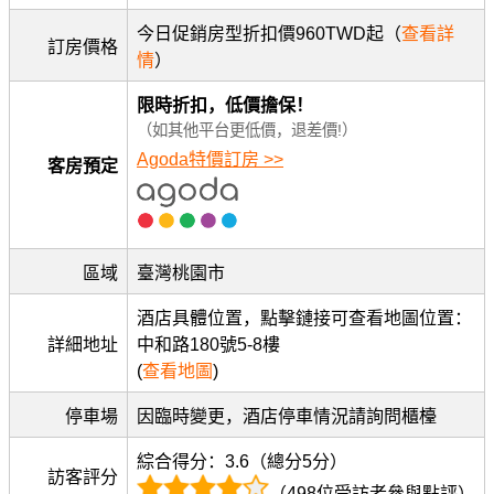
今日促銷房型折扣價960TWD起（
查看詳
訂房價格
情
）
限時折扣，低價擔保！
（如其他平台更低價，退差價!）
Agoda特價訂房 >>
客房預定
區域
臺灣桃園市
酒店具體位置，點擊鏈接可查看地圖位置：
詳細地址
中和路180號5-8樓
(
查看地圖
)
停車場
因臨時變更，酒店停車情況請詢問櫃檯
綜合得分：3.6（總分5分）
訪客評分
（498位受訪者參與點評）