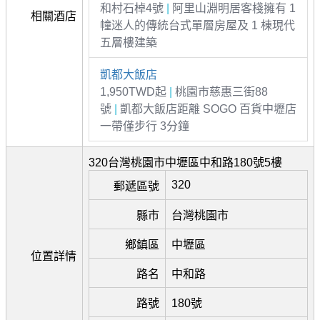
和村石棹4號
|
阿里山淵明居客棧擁有 1
相關酒店
幢迷人的傳統台式單層房屋及 1 棟現代
五層樓建築
凱都大飯店
1,950TWD起
|
桃園市慈惠三街88
號
|
凱都大飯店距離 SOGO 百貨中壢店
一帶僅步行 3分鐘
320台灣桃園市中壢區中和路180號5樓
320
郵遞區號
縣市
台灣桃園市
鄉鎮區
中壢區
位置詳情
路名
中和路
路號
180號