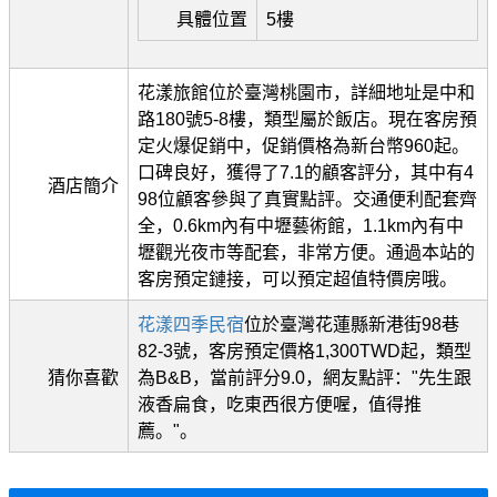
具體位置
5樓
花漾旅館位於臺灣桃園市，詳細地址是中和
路180號5-8樓，類型屬於飯店。現在客房預
定火爆促銷中，促銷價格為新台幣960起。
口碑良好，獲得了7.1的顧客評分，其中有4
酒店簡介
98位顧客參與了真實點評。交通便利配套齊
全，0.6km內有中壢藝術館，1.1km內有中
壢觀光夜市等配套，非常方便。通過本站的
客房預定鏈接，可以預定超值特價房哦。
花漾四季民宿
位於臺灣花蓮縣新港街98巷
82-3號，客房預定價格1,300TWD起，類型
猜你喜歡
為B&B，當前評分9.0，網友點評："先生跟
液香扁食，吃東西很方便喔，值得推
薦。"。