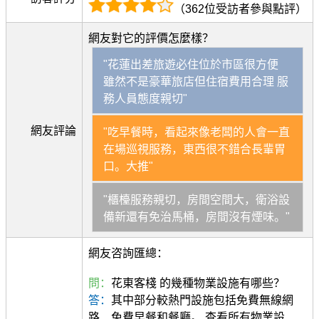
（362位受訪者參與點評）
網友對它的評價怎麼樣？
"花蓮出差旅遊必住位於市區很方便
雖然不是豪華旅店但住宿費用合理 服
務人員態度親切"
網友評論
"吃早餐時，看起來像老闆的人會一直
在場巡視服務，東西很不錯合長輩胃
口。大推"
"櫃檯服務親切，房間空間大，衛浴設
備新還有免治馬桶，房間沒有煙味。"
網友咨詢匯總：
問：
花東客棧 的幾種物業設施有哪些？
答：
其中部分較熱門設施包括免費無線網
路、免費早餐和餐廳。 查看所有物業設