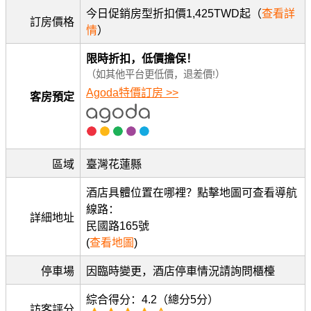
今日促銷房型折扣價1,425TWD起（
查看詳
訂房價格
情
）
限時折扣，低價擔保！
（如其他平台更低價，退差價!）
Agoda特價訂房 >>
客房預定
區域
臺灣花蓮縣
酒店具體位置在哪裡？點擊地圖可查看導航
線路：
詳細地址
民國路165號
(
查看地圖
)
停車場
因臨時變更，酒店停車情況請詢問櫃檯
綜合得分：4.2（總分5分）
訪客評分