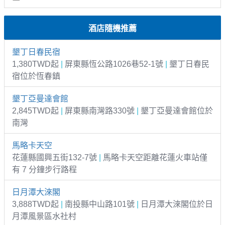
酒店隨機推薦
墾丁日春民宿
1,380TWD起
|
屏東縣恆公路1026巷52-1號
|
墾丁日春民
宿位於恆春鎮
墾丁亞曼達會館
2,845TWD起
|
屏東縣南灣路330號
|
墾丁亞曼達會館位於
南灣
馬略卡天空
花蓮縣國興五街132-7號
|
馬略卡天空距離花​​蓮火車站僅
有 7 分鐘步行路程
日月潭大淶閣
3,888TWD起
|
南投縣中山路101號
|
日月潭大淶閣位於日
月潭風景區水社村