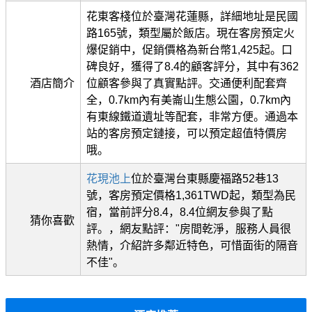
花東客棧位於臺灣花蓮縣，詳細地址是民國
路165號，類型屬於飯店。現在客房預定火
爆促銷中，促銷價格為新台幣1,425起。口
碑良好，獲得了8.4的顧客評分，其中有362
酒店簡介
位顧客參與了真實點評。交通便利配套齊
全，0.7km內有美崙山生態公園，0.7km內
有東線鐵道遺址等配套，非常方便。通過本
站的客房預定鏈接，可以預定超值特價房
哦。
花現池上
位於臺灣台東縣慶福路52巷13
號，客房預定價格1,361TWD起，類型為民
宿，當前評分8.4，8.4位網友參與了點
猜你喜歡
評。，網友點評："房間乾淨，服務人員很
熱情，介紹許多鄰近特色，可惜面街的隔音
不佳"。