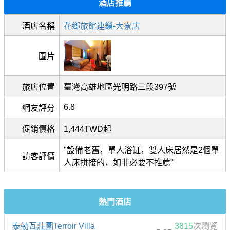
酒店推薦
酒店名稱
花鄉旅館連鎖-大寮店
圖片
旅店位置
臺灣高雄地區光明路三段397號
6.8
網友評分
促銷價格
1,444TWD起
"設備老舊，單人浴缸，雙人床居然是2個單
訪客評價
人床拼接的，如非必要不推薦"
熱門酒店
泰勒瓦莊園Terroir Villa
3815
次瀏覽