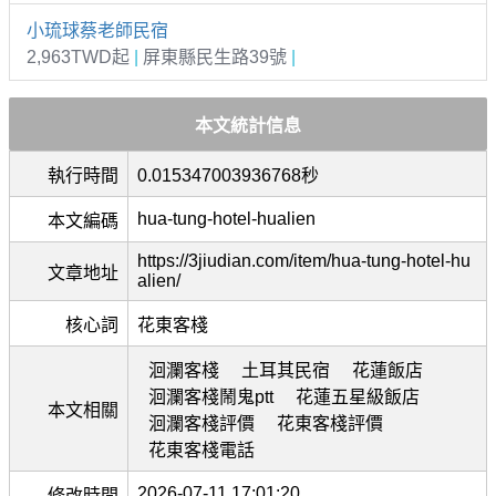
小琉球蔡老師民宿
2,963TWD起
|
屏東縣民生路39號
|
本文統計信息
執行時間
0.015347003936768秒
hua-tung-hotel-hualien
本文編碼
https://3jiudian.com/item/hua-tung-hotel-hu
文章地址
alien/
核心詞
花東客棧
洄瀾客棧
土耳其民宿
花蓮飯店
洄瀾客棧鬧鬼ptt
花蓮五星級飯店
本文相關
洄瀾客棧評價
花東客棧評價
花東客棧電話
2026-07-11 17:01:20
修改時間