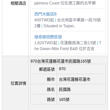
ppiness Coast 位在連江縣的北竿鄉
相關酒店
西門大飯店B
400TWD起
|
台北地區中華路一段78號
2樓
|
Situated in Taipei,
綠奇跡田野民宿
1,620TWD起
|
花蓮縣南海二街13號
|
T
he Green Mile Field B&B 位於吉安
970台灣花蓮縣花蓮市民國路165號
970
郵遞區號
縣市
台灣花蓮縣花蓮市
位置詳情
路名
民國路
路號
165號