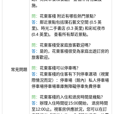
施。
問：
花東客棧 附近有哪些熱門景點？
答：
鄰近景點包括璞石藝文空間 (0.5 英
里)、時光二手書店 (0.3 英里) 和彩虹夜市
(0.4 英里)。 查看所有鄰近景點。
問：
花東客棧受家庭旅客歡迎嗎？
答：
是的，花東客棧很受為家庭出遊訂房的
旅客歡迎。
問：
花東客棧可以停車嗎？
常見問題
答：
花東客棧的住客有下列停車選項（視實
際情況而定）：停車場（館內）私人停車場
停車場停車場車庫無障礙停車免費停車
問：
花東客棧的入住和退房時間是幾點？
答：
辦理入住時間從15:00開始， 退房時間
至12:00止。視客房供應狀況，您可以在訂