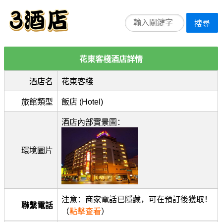
搜尋
花東客棧酒店詳情
酒店名
花東客棧
旅館類型
飯店 (Hotel)
酒店內部實景圖：
環境圖片
注意：商家電話已隱藏，可在預訂後獲取！
聯繫電話
（
點擊查看
）