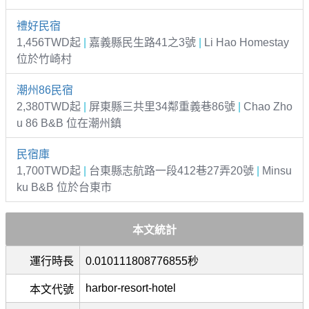
禮好民宿
1,456TWD起
|
嘉義縣民生路41之3號
|
Li Hao Homestay
位於竹崎村
潮州86民宿
2,380TWD起
|
屏東縣三共里34鄰重義巷86號
|
Chao Zho
u 86 B&B 位在潮州鎮
民宿庫
1,700TWD起
|
台東縣志航路一段412巷27弄20號
|
Minsu
ku B&B 位於台東市
本文統計
運行時長
0.010111808776855秒
harbor-resort-hotel
本文代號