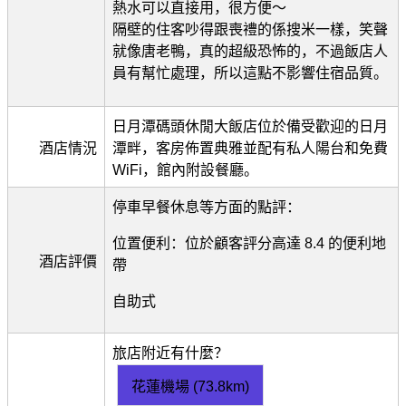
熱水可以直接用，很方便～
隔壁的住客吵得跟喪禮的係搜米一樣，笑聲
就像唐老鴨，真的超級恐怖的，不過飯店人
員有幫忙處理，所以這點不影響住宿品質。
日月潭碼頭休閒大飯店位於備受歡迎的日月
酒店情況
潭畔，客房佈置典雅並配有私人陽台和免費
WiFi，館內附設餐廳。
停車早餐休息等方面的點評：
位置便利：位於顧客評分高達 8.4 的便利地
酒店評價
帶
自助式
旅店附近有什麼？
花蓮機場 (73.8km)