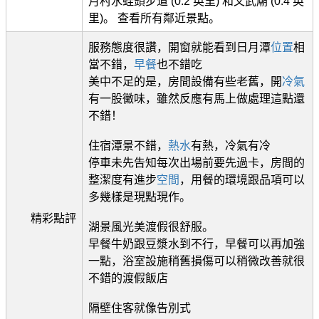
月村水蛙頭步道 (0.2 英里) 和文武廟 (0.4 英
里)。 查看所有鄰近景點。
服務態度很讚，開窗就能看到日月潭
位置
相
當不錯，
早餐
也不錯吃
美中不足的是，房間設備有些老舊，開
冷氣
有一股黴味，雖然反應有馬上做處理這點還
不錯！
住宿潭景不錯，
熱水
有熱，冷氣有冷
停車未先告知每次出場前要先過卡，房間的
整潔度有進步
空間
，用餐的環境跟品項可以
多幾樣是現點現作。
精彩點評
湖景風光美渡假很舒服。
早餐牛奶跟豆漿水到不行，早餐可以再加強
一點，浴室設施稍舊損傷可以稍微改善就很
不錯的渡假飯店
隔壁住客就像告別式