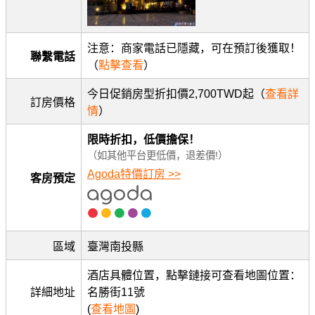
注意：商家電話已隱藏，可在預訂後獲取！
聯繫電話
（
點擊查看
）
今日促銷房型折扣價2,700TWD起（
查看詳
訂房價格
情
）
限時折扣，低價擔保！
（如其他平台更低價，退差價!）
Agoda特價訂房 >>
客房預定
區域
臺灣南投縣
酒店具體位置，點擊鏈接可查看地圖位置：
詳細地址
名勝街11號
(
查看地圖
)