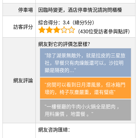
停車場
因臨時變更，酒店停車情況請詢問櫃檯
綜合得分：3.4（總分5分）
訪客評分
（430位受訪者參與點評）
網友對它的評價怎麼樣？
"除了湖景無敵外，就是拉皮的三星旅
社，早餐只有肉燥飯還可以，沙拉明
顯是隔夜的…"
網友評論
"房間可以看到日月潭風景，但冰箱門
壞的，椅子灰塵嚴重，還有璧癌"
"一樓餐廳的牛肉小火鍋全是肥肉 ，
用料廉價 ，地雷餐 。"
網友咨詢匯總：