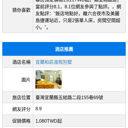
當前評分8.1，8.1位網友參與了點評。，網
猜你喜歡
友點評："飯店地點好，離六合夜市及美麗
島捷運站近，只是2張單人床，房間空間超
小。"。
酒店推薦
酒店名稱
宜蘭和莊渡假別墅
圖片
旅店位置
臺灣宜蘭縣五結路二段155巷69號
8.9
網友評分
促銷價格
1,080TWD起