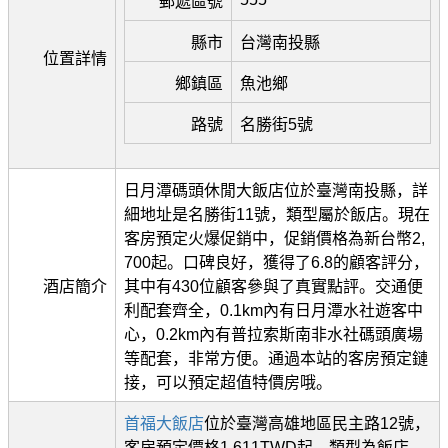
郵遞區號
縣市
台灣南投縣
位置詳情
鄉鎮區
魚池鄉
路號
名勝街5號
日月潭碼頭休閒大飯店位於臺灣南投縣，詳
細地址是名勝街11號，類型屬於飯店。現在
客房預定火爆促銷中，促銷價格為新台幣2,
700起。口碑良好，獲得了6.8的顧客評分，
酒店簡介
其中有430位顧客參與了真實點評。交通便
利配套齊全，0.1km內有日月潭水社遊客中
心，0.2km內有普拉索斯南非水社碼頭廣場
等配套，非常方便。通過本站的客房預定鏈
接，可以預定超值特價房哦。
首福大飯店
位於臺灣高雄地區民主路12號，
客房預定價格1,611TWD起，類型為飯店，