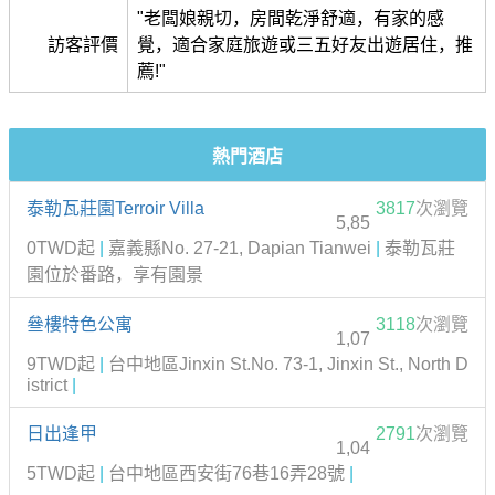
"老闆娘親切，房間乾淨舒適，有家的感
訪客評價
覺，適合家庭旅遊或三五好友出遊居住，推
薦!"
熱門酒店
泰勒瓦莊園Terroir Villa
3817
次瀏覽
5,85
0TWD起
|
嘉義縣No. 27-21, Dapian Tianwei
|
泰勒瓦莊
園位於番路，享有園景
叄樓特色公寓
3118
次瀏覽
1,07
9TWD起
|
台中地區Jinxin St.No. 73-1, Jinxin St., North D
istrict
|
日出逢甲
2791
次瀏覽
1,04
5TWD起
|
台中地區西安街76巷16弄28號
|