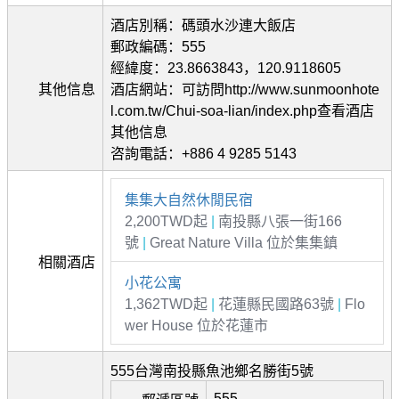
酒店別稱：碼頭水沙連大飯店
郵政編碼：555
經緯度：23.8663843，120.9118605
其他信息
酒店網站：可訪問http://www.sunmoonhote
l.com.tw/Chui-soa-lian/index.php查看酒店
其他信息
咨詢電話：+886 4 9285 5143
集集大自然休閒民宿
2,200TWD起
|
南投縣八張一街166
號
|
Great Nature Villa 位於集集鎮
相關酒店
小花公寓
1,362TWD起
|
花蓮縣民國路63號
|
Flo
wer House 位於花蓮市
555台灣南投縣魚池鄉名勝街5號
555