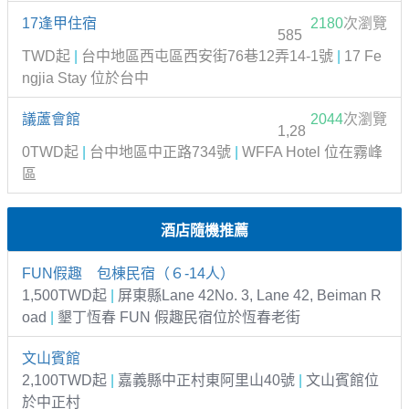
17逢甲住宿
2180
次瀏覽
585
TWD起
|
台中地區西屯區西安街76巷12弄14-1號
|
17 Fe
ngjia Stay 位於台中
議蘆會館
2044
次瀏覽
1,28
0TWD起
|
台中地區中正路734號
|
WFFA Hotel 位在霧峰
區
酒店隨機推薦
FUN假趣 包棟民宿（６-14人）
1,500TWD起
|
屏東縣Lane 42No. 3, Lane 42, Beiman R
oad
|
墾丁恆春 FUN 假趣民宿位於恆春老街
文山賓館
2,100TWD起
|
嘉義縣中正村東阿里山40號
|
文山賓館位
於中正村