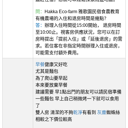
問：
Hakka Eco-farm 雅歌園民宿食農教育
有機農場的入住和退房時間是幾點？
答：
辦理入住時間從15:00開始， 退房時間
至10:00止。視客房供應狀況，您可以在訂
房時提出「提前入住」或「延後退房」的需
求。若住客在非指定時間辦理入住或退房，
可能需支付額外費用。
早餐
健康又好吃
尤其是麵包
為了爬山要早起
本來要放棄早餐
建議需要 早1點出門的朋友可以請民宿準備
一些麵包 早上自己稍微烤一下就可以食用
了
雙人房 清潔的不夠
乾淨
有看到
灰塵
蜘蛛絲
相較之下價位較高