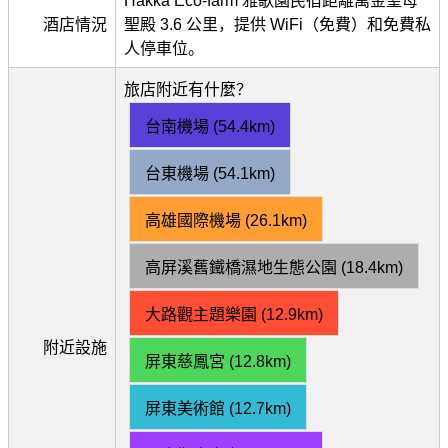
Hakka Eco-farm 雅歌園民宿距離萬金聖母
酒店情況
聖殿 3.6 公里，提供 WiFi（免費）和免費私
人停車位。
旅店附近有什麼？
台南機場 (54.4km)
台東機場 (54.1km)
高雄國際機場 (26.1km)
高屏溪舊鐵橋濕地生態公園 (18.4km)
大路觀主題樂園 (12.9km)
附近設施
屏東慈鳳宮 (12.8km)
屏東美術館 (12.7km)