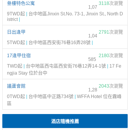
叄樓特色公寓
3118
次瀏覽
1,07
9TWD起
|
台中地區Jinxin St.No. 73-1, Jinxin St., North D
istrict
|
日出逢甲
2791
次瀏覽
1,04
5TWD起
|
台中地區西安街76巷16弄28號
|
17逢甲住宿
2180
次瀏覽
585
TWD起
|
台中地區西屯區西安街76巷12弄14-1號
|
17 Fe
ngjia Stay 位於台中
議蘆會館
2043
次瀏覽
1,28
0TWD起
|
台中地區中正路734號
|
WFFA Hotel 位在霧峰
區
酒店隨機推薦