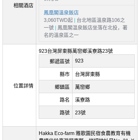
相關酒店
鳳凰閣溫泉飯店
3,060TWD起
|
台北地區溫泉路106之
一號
|
鳳凰閣温泉飯店坐落在北投，著
名的溫泉區之一
923台灣屏東縣萬巒鄉溪寮路23號
923
郵遞區號
縣市
台灣屏東縣
位置詳情
鄉鎮區
萬巒鄉
路名
溪寮路
路號
23號
Hakka Eco-farm 雅歌園民宿食農教育有機