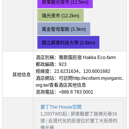
屏東觀光夜市 (12.5km)
瑞光夜市 (12.2km)
萬金聖母聖殿 (3.3km)
國立屏東科技大學 (2.6km)
酒店別稱：雅歌園民宿 Hakka Eco-farm
郵政編碼：923
經緯度：22.6231634，120.6001682
其他信息
酒店網站：可訪問http://ecofarm.myorganic.
org.tw/查看酒店其他信息
咨詢電話：+886 8 783 0001
墾丁The House空間
1,200TWD起
|
屏東縣墾丁路佛光巷16
號
|
此現代化的民宿位於墾丁大街旁的
佛光巷