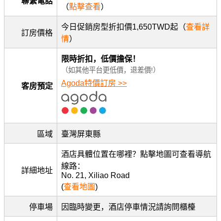
聯繫電話
（
點擊查看
）
今日促銷房型折扣價1,650TWD起（
查看詳
訂房價格
情
）
限時折扣，低價擔保！
（如其他平台更低價，退差價!）
Agoda特價訂房 >>
客房預定
區域
臺灣屏東縣
酒店具體位置在哪裡？點擊地圖可查看導航
線路：
詳細地址
No. 21, Xiliao Road
(
查看地圖
)
停車場
因臨時變更，酒店停車情況請詢問櫃檯