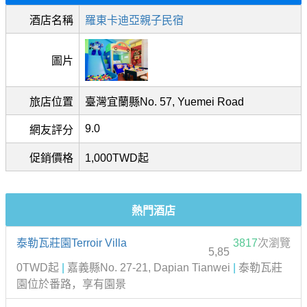
酒店名稱
羅東卡迪亞親子民宿
圖片
旅店位置
臺灣宜蘭縣No. 57, Yuemei Road
9.0
網友評分
促銷價格
1,000TWD起
熱門酒店
泰勒瓦莊園Terroir Villa
3817
次瀏覽
5,85
0TWD起
|
嘉義縣No. 27-21, Dapian Tianwei
|
泰勒瓦莊
園位於番路，享有園景