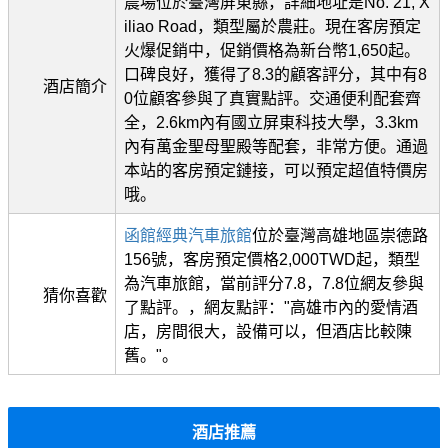
農場位於臺灣屏東縣，詳細地址是No. 21, X
iliao Road，類型屬於農莊。現在客房預定
火爆促銷中，促銷價格為新台幣1,650起。
口碑良好，獲得了8.3的顧客評分，其中有8
酒店簡介
0位顧客參與了真實點評。交通便利配套齊
全，2.6km內有國立屏東科技大學，3.3km
內有萬金聖母聖殿等配套，非常方便。通過
本站的客房預定鏈接，可以預定超值特價房
哦。
函館經典汽車旅館
位於臺灣高雄地區崇德路
156號，客房預定價格2,000TWD起，類型
為汽車旅館，當前評分7.8，7.8位網友參與
猜你喜歡
了點評。，網友點評："高雄巿內的愛情酒
店，房間很大，設備可以，但酒店比較陳
舊。"。
酒店推薦