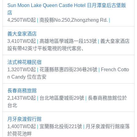
Sun Moon Lake Queen Castle Hotel 日月潭皇后古堡飯
店
4,250TWD起
|
南投縣No.250,Zhongzheng Rd.
|
義大皇家酒店
3,410TWD起
|
高雄地區學城路一段153號
|
義大皇家酒店
設有帶42英寸平板電視的現代客房、
法式棉花糖民宿
1,320TWD起
|
花蓮縣慈惠四街236巷26號
|
French Cotto
n Candy 位在吉安
長春商務旅館
2,143TWD起
|
台北地區慶城街29號
|
長春商務旅館位於
台北
月牙泉渡假行館
1,400TWD起
|
宜蘭縣北投街221號
|
月牙泉渡假行館座落
於荷花池畔