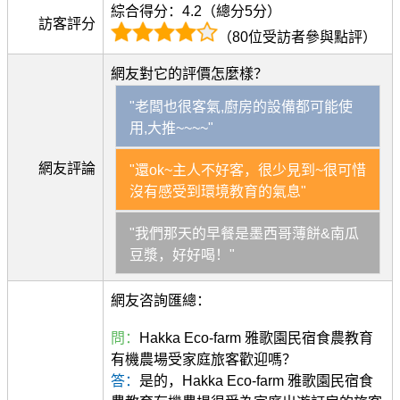
綜合得分：4.2（總分5分）
訪客評分
（80位受訪者參與點評）
網友對它的評價怎麼樣？
"老闆也很客氣,廚房的設備都可能使
用,大推~~~~"
網友評論
"還ok~主人不好客，很少見到~很可惜
沒有感受到環境教育的氣息"
"我們那天的早餐是墨西哥薄餅&南瓜
豆漿，好好喝！"
網友咨詢匯總：
問：
Hakka Eco-farm 雅歌園民宿食農教育
有機農場受家庭旅客歡迎嗎？
答：
是的，Hakka Eco-farm 雅歌園民宿食