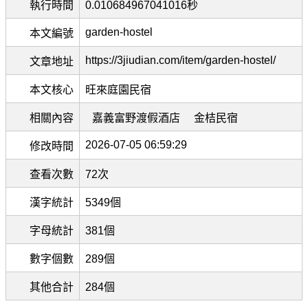
執行時間
0.010684967041016秒
garden-hostel
本文編號
https://3jiudian.com/item/garden-hostel/
文章地址
本文核心
旺來庭園民宿
相關內容
嘉義富野渡假酒店
金桔民宿
2026-07-05 06:59:29
修改時間
查看次數
72次
漢字統計
5349個
字母統計
381個
數字個數
289個
其他合計
284個