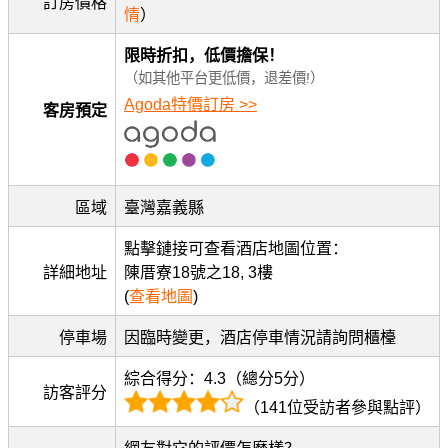
訂房價格
情
）
限時折扣，低價擔保！
（如其他平台更低價，退差價!）
Agoda特價訂房 >>
客房預定
區域
臺灣嘉義縣
點擊鏈接可查看酒店地圖位置：
詳細地址
陳厝寮18號之18, 3樓
(
查看地圖
)
停車場
因臨時變更，酒店停車情況請詢問櫃檯
綜合得分：4.3（總分5分）
訪客評分
（141位受訪者參與點評）