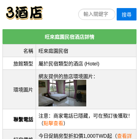
搜尋
旺來庭園民宿酒店詳情
名稱
旺來庭園民宿
旅館類型
屬於民宿類型的酒店 (Hotel)
網友提供的旅店環境圖片：
環境圖片
注意：商家電話已隱藏，可在預訂後獲取！
聯繫電話
（
點擊查看
）
今日促銷房型折扣價1,000TWD起（
查看詳