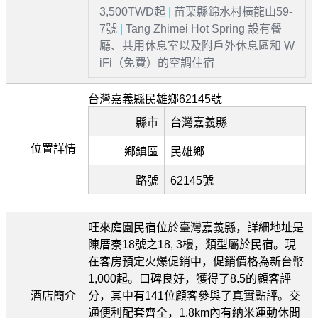
3,500TWD起
|
苗栗縣錦水村橫龍山59-
7號
|
Tang Zhimei Hot Spring 設有餐
廳、共用休息室以及附戶外休息區和 W
iFi（免費）的空調住宿
台灣嘉義縣民雄鄉62145號
縣市
台灣嘉義縣
位置詳情
鄉鎮區
民雄鄉
路號
62145號
旺來庭園民宿位於臺灣嘉義縣，詳細地址是
陳厝寮18號之18, 3樓，類型屬於民宿。現
在客房預定火爆促銷中，促銷價格為新台幣
1,000起。口碑良好，獲得了8.5的顧客評
酒店簡介
分，其中有141位顧客參與了真實點評。交
通便利配套齊全，1.8km內有納米運動休閒