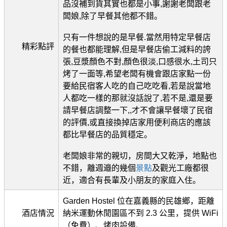
品沒補到貨其實也都是小事,謝謝老闆跟老
闆娘,除了早餐其他都不錯。
只有一件想說的是早餐.當然用特定早餐店
精彩點評
的餐也都能理解,但是早餐店偷工減料的誇
張,豆漿顏色不對,顏色很淡,口感很水,土司只
烤了一面等,希望老闆有機會跟店家點一份
要給民宿客人吃的自己吃吃看,若是說當地
人都吃一樣的那就沒話說了,若不是,還是要
請早餐店調整一下,,才不會讓早餐壞了民宿
的評價,或直接換掉店家用便利商店的應該
都比早餐店的品質穩定。
老闆娘非常的親切，房間大又乾淨，地點也
不錯，離週邉的幾個
景點
及觀光工廠都很
近，適合有長輩及小朋友的家庭入住。
Garden Hostel 位在嘉義縣的民雄鄉，距離
酒店情況
納米運動休閒園區不到 2.3 公里，提供 WiFi
（免費）、烤肉設備、