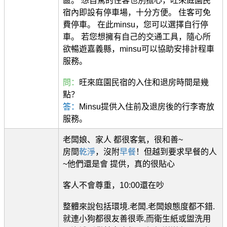
區。 想自駕的住客也別擔心，旺來庭園民
宿內即設有停車場，十分方便。 住客可免
費停車。 在此minsu，您可以選擇自行停
車。 若您想擁有自己的交通工具，隨心所
欲暢遊嘉義縣，minsu可以協助安排計程車
服務。
問：
旺來庭園民宿的入住和退房時間是幾
點？
答：
Minsu提供入住前及退房後的行李寄放
服務。
老闆娘、家人 都很客氣，很和善~
房間
乾淨
，沒附
早餐
！但越到要求早餐的人
~他們還是會 提供，真的很貼心
客人不會尊重，10:00還在吵
整體來說包括環境.老闆.老闆娘態度都不錯.
就連小狗都很友善很乖,而衛生紙或盥洗用