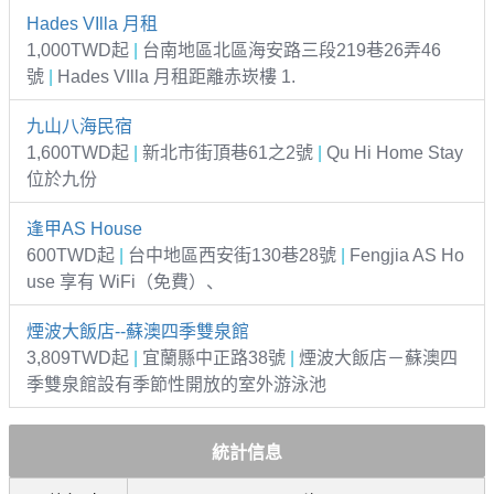
Hades VIlla 月租
1,000TWD起
|
台南地區北區海安路三段219巷26弄46
號
|
Hades VIlla 月租距離赤崁樓 1.
九山八海民宿
1,600TWD起
|
新北市街頂巷61之2號
|
Qu Hi Home Stay
位於九份
逢甲AS House
600TWD起
|
台中地區西安街130巷28號
|
Fengjia AS Ho
use 享有 WiFi（免費）、
煙波大飯店--蘇澳四季雙泉館
3,809TWD起
|
宜蘭縣中正路38號
|
煙波大飯店－蘇澳四
季雙泉館設有季節性開放的室外游泳池
統計信息