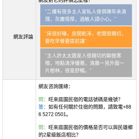
網友對它的評價怎麼樣？
"二樓有很多主人家私人傢俱陳年未清
理，灰塵很厚，過敏人請小心。"
"床很好睡，房間乾淨，老闆很親切，
網友評論
要吃早餐要提前講"
"主人許太太跟家人很親切的聊敘寒
暄，地點清淨優雅，清晨一見外面一
片樹林，很是舒暢。"
網友咨詢匯總：
問：
旺來庭園民宿的電話號碼是幾號？
答：
如有任何關於住宿的問題，請致電+88
6 5272 0501。
問：
旺來庭園民宿的價格是否可以與民雄鄉
的2星級飯店相比？