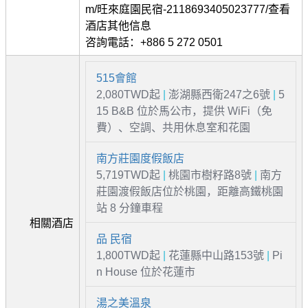
m/旺來庭園民宿-2118693405023777/查看
酒店其他信息
咨詢電話：+886 5 272 0501
515會館
2,080TWD起
|
澎湖縣西衛247之6號
|
5
15 B&B 位於馬公市，提供 WiFi（免
費）、空調、共用休息室和花園
南方莊園度假飯店
5,719TWD起
|
桃園市樹籽路8號
|
南方
莊園渡假飯店位於桃園，距離高鐵桃園
站 8 分鐘車程
相關酒店
品 民宿
1,800TWD起
|
花蓮縣中山路153號
|
Pi
n House 位於花蓮市
湯之美溫泉