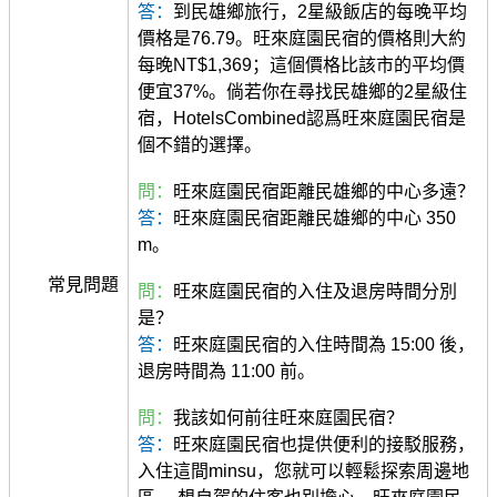
答：
到民雄鄉旅行，2星級飯店的每晚平均
價格是76.79。旺來庭園民宿的價格則大約
每晚NT$1,369；這個價格比該市的平均價
便宜37%。倘若你在尋找民雄鄉的2星級住
宿，HotelsCombined認爲旺來庭園民宿是
個不錯的選擇。
問：
旺來庭園民宿距離民雄鄉的中心多遠？
答：
旺來庭園民宿距離民雄鄉的中心 350
m。
常見問題
問：
旺來庭園民宿的入住及退房時間分別
是？
答：
旺來庭園民宿的入住時間為 15:00 後，
退房時間為 11:00 前。
問：
我該如何前往旺來庭園民宿？
答：
旺來庭園民宿也提供便利的接駁服務，
入住這間minsu，您就可以輕鬆探索周邊地