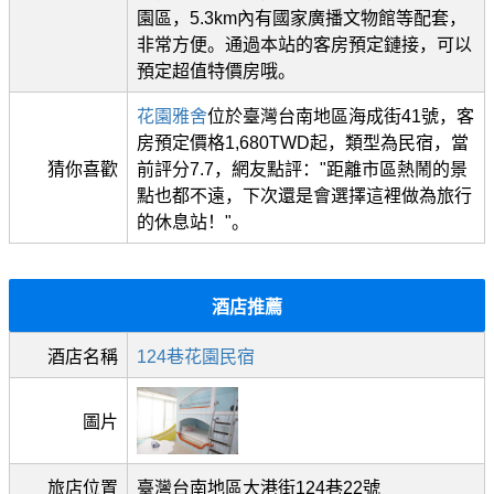
園區，5.3km內有國家廣播文物館等配套，
非常方便。通過本站的客房預定鏈接，可以
預定超值特價房哦。
花園雅舍
位於臺灣台南地區海成街41號，客
房預定價格1,680TWD起，類型為民宿，當
猜你喜歡
前評分7.7，網友點評："距離市區熱鬧的景
點也都不遠，下次還是會選擇這裡做為旅行
的休息站！"。
酒店推薦
酒店名稱
124巷花園民宿
圖片
旅店位置
臺灣台南地區大港街124巷22號