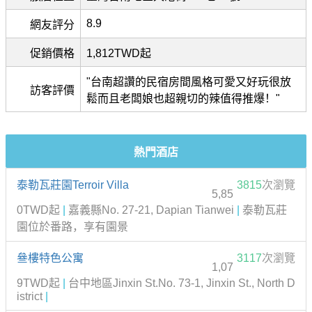
8.9
網友評分
促銷價格
1,812TWD起
"台南超讚的民宿房間風格可愛又好玩很放
訪客評價
鬆而且老闆娘也超親切的辣值得推爆！"
熱門酒店
泰勒瓦莊園Terroir Villa
3815
次瀏覽
5,85
0TWD起
|
嘉義縣No. 27-21, Dapian Tianwei
|
泰勒瓦莊
園位於番路，享有園景
叄樓特色公寓
3117
次瀏覽
1,07
9TWD起
|
台中地區Jinxin St.No. 73-1, Jinxin St., North D
istrict
|