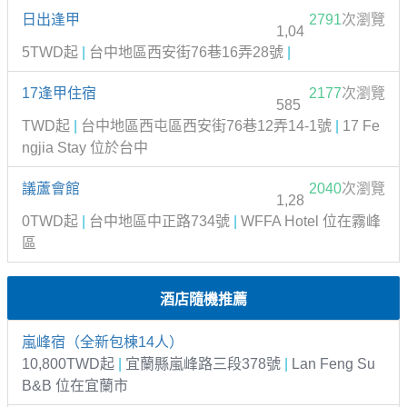
日出逢甲
2791
次瀏覽
1,04
5TWD起
|
台中地區西安街76巷16弄28號
|
17逢甲住宿
2177
次瀏覽
585
TWD起
|
台中地區西屯區西安街76巷12弄14-1號
|
17 Fe
ngjia Stay 位於台中
議蘆會館
2040
次瀏覽
1,28
0TWD起
|
台中地區中正路734號
|
WFFA Hotel 位在霧峰
區
酒店隨機推薦
嵐峰宿（全新包棟14人）
10,800TWD起
|
宜蘭縣嵐峰路三段378號
|
Lan Feng Su
B&B 位在宜蘭市