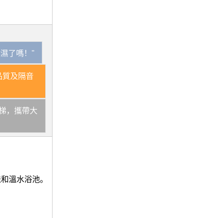
淋濕了嗎！"
品質及隔音
梯，攜帶大
送和溫水浴池。