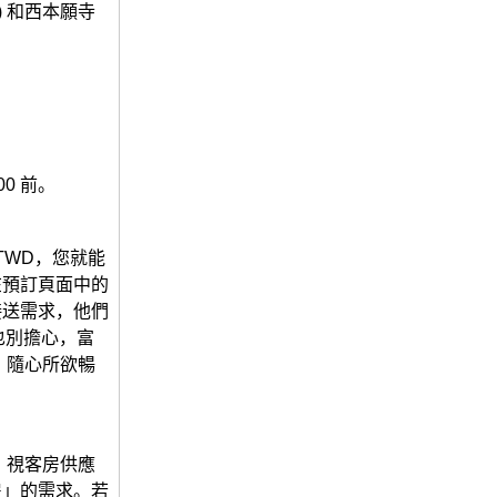
里) 和西本願寺
。
00 前。
TWD，您就能
在預訂頁面中的
接送需求，他們
也別擔心，富
，隨心所欲暢
止。視客房供應
房」的需求。若