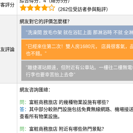
綜合得分：4（總分5分）
訪客評分
（262位受訪者參與點評）
網友對它的評價怎麼樣？
"洗澡間 放毛巾架 就在浴缸上面 那淋浴時 不就 全
"已經來住第二次！雙人房1680元， 店員很客氣，
網友評論
也不錯。"
"離捷運站頗遠，但附近有公車站。一樓往二樓無電
行李也要幸苦抬上去😨"
網友咨詢匯總：
問：
富粧商務旅店 的幾種物業設施有哪些？
答：
其中部分較熱門設施包括免費無線網路、機場接
查看所有物業設施。
問：
富粧商務旅店 附近有哪些熱門景點？