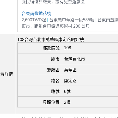
庭民宿位於羅東，設有兒童遊戲區
台東南豐鐵花棧
2,600TWD起
|
台東縣中華路一段585號
|
台東南豐鐵
東市，距離台東鐵道藝術村 200 公尺
108台灣台北市萬華區康定路6號2樓
108
郵遞區號
縣市
台灣台北市
鄉鎮區
萬華區
位置詳情
路名
康定路
路號
6號
具體位置
2樓