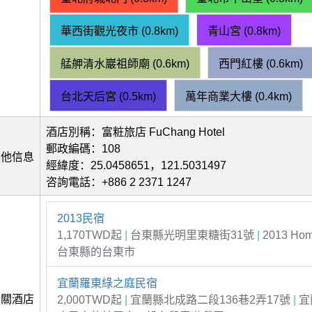
華西街觀光夜市 (0.8km)
青山宮 (0.8km)
艋舺清水巖祖師廟 (0.6km)
西門紅樓 (0.6km)
台北天后宮 (0.5km)
萬年商業大樓 (0.4km)
酒店別稱：富粧旅店 FuChang Hotel
郵政編碼：108
其他信息
經緯度：25.0458651，121.5031497
咨詢電話：+886 2 2371 1247
2013民宿
1,170TWD起
|
台東縣光明里東糖街31號
|
2013 Ho
台東縣的台東市
宜蘭羅東綠之庭民宿
相關酒店
2,000TWD起
|
宜蘭縣北成路二段136巷2弄17號
|
宜