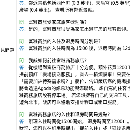
答：
鄰近景點包括西門町 (0.3 英里)、天后宮 (0.5 英
廣場 (0.4 英里)。 查看所有鄰近景點。
問：
冨粧商旅受家庭旅客歡迎嗎？
答：
是的，冨粧商旅很受為家庭出遊訂房的旅客歡迎
問：
冨粧商旅的入住及退房時間分別是？
答：
冨粧商旅的入住時間為 15:00 後，退房時間為 12:
常見問題
問：
我該如何前往富粧商務旅店？
答：
從機場到富粧商務旅店十分方便。額外花費1200 
提前預訂「機場接送服務」，省去一樁煩惱事！只要
「需要加註特殊需求嗎？」欄位，告知飯店您的機場
將會透過Agoda的訊息功能與您聯絡。 想自駕的住客
粧商務旅店設有停車場。 若您想擁有自己的交通工具
遊台北市，飯店可以協助安排計程車或租車服務。
問：
富粧商務旅店的入住和退房時間是幾點？
答：
辦理入住時間從15:00開始， 退房時間至12:00
狀況，您可以在訂房時提出「提前入住」或「延後退