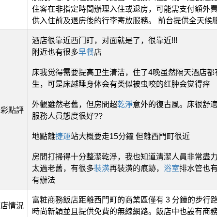
住客在非指定時間辦理入住或退房，可能需支付額外費
供入住前及退房後的行李寄放服務。 前台提供全天候
酒店很靠近西门盯，对面就是了，很靠近!!!
附近也有很多
早餐
店
床我觉得需要提高卫生清洁，住了4晚虽然隔天酒店都
生，可是床越睡身体会有类似被虫咬的红肿会觉得痒
外觀雖然老舊，但房間超
乾淨
意外的復古風。床很舒適
精彩點評
服務人員態度很好??
地點離
捷運
站大概要走15分鐘 但離西門町很近
房間打掃得十分整潔乾淨，我也知道清潔人員非常盡
太過老舊，有很多
裝潢
再裝潢的痕跡，
浴室
排水管也
有辦法
富粧商務飯店距離西門町的商業區僅有 3 分鐘的步行
酒店情況
時尚新穎並且提供免費的無線網路。飯店中也設有商