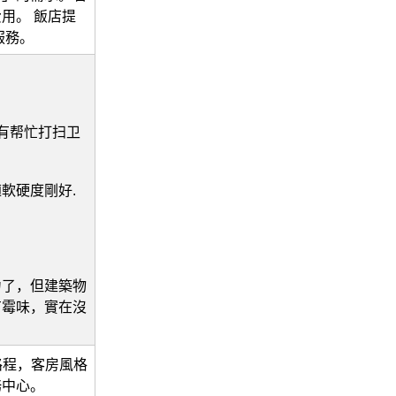
用。 飯店提
服務。
有帮忙打扫卫
軟硬度剛好.
力了，但建築物
有霉味，實在沒
路程，客房風格
務中心。