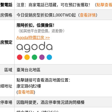
聯繫電話
注意：商家電話已隱藏，可在預訂後獲取！（
點擊查
訂房價格
今日促銷房型折扣價1,000TWD起（
查看詳情
）
限時折扣，低價擔保！
（如其他平台更低價，退差價!）
Agoda特價訂房 >>
客房預定
區域
臺灣台北地區
點擊鏈接可查看酒店地圖位置：
詳細地址
康定路6號2樓
(
查看地圖
)
停車場
因臨時變更，酒店停車情況請詢問櫃檯