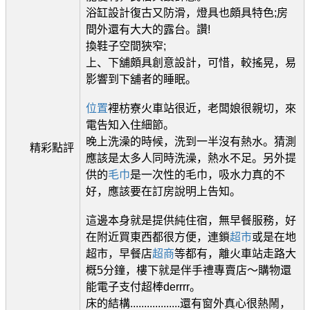
浴缸設計復古又防滑，燈具也頗具特色;房
間外還有大大的露台。讚!
換鞋子空間狹窄;
上、下舖頗具創意設計，可惜，較搖晃，易
影響到下舖者的睡眠。
位置
裡枋寮火車站很近，老闆娘很親切，來
電告知入住細節。
晚上洗澡的時候，洗到一半沒有熱水。猜測
精彩點評
應該是太多人同時洗澡，熱水不足。另外提
供的
毛巾
是一次性的毛巾，吸水力真的不
好，應該要在訂房說明上告知。
這邊本身就是提供純住宿，無早餐服務，好
在附近買東西都很方便，連鎖
超市
或是在地
超市，早餐店
超商
等都有，離火車站走路大
概5分鐘，樓下就是伴手禮專賣店～購物還
能電子支付超棒derrrr。
床的結構..................還有窗外真心很熱鬧，