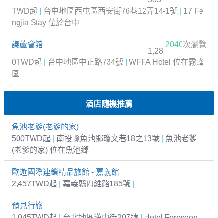
TWD起
|
台中地區西屯區西安街76巷12弄14-1號
|
17 Fe
ngjia Stay 位於台中
議蘆會館
2040
次瀏覽
1,28
0TWD起
|
台中地區中正路734號
|
WFFA Hotel 位在霧峰
區
酒店隨機推薦
魚池老爹(老爹的家)
500TWD起
|
南投縣魚池鄉瓊文巷18之13號
|
魚池老爹
(老爹的家) 位在魚池鄉
歐遊國際連鎖精品旅館 - 嘉義館
2,457TWD起
|
嘉義縣四維路185號
|
預見行旅
1,045TWD起
|
台北地區漢中街207號
|
Hotel Foreseen