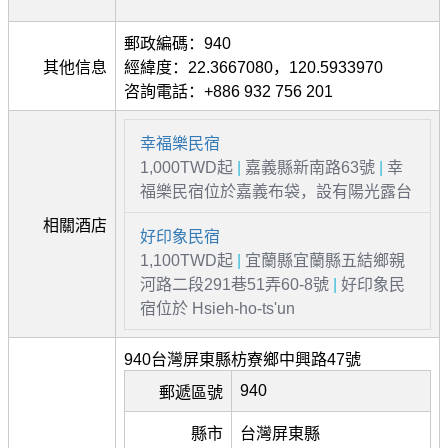
郵政編碼：940
其他信息
經緯度：22.3667080，120.5933970
咨詢電話：+886 932 756 201
幸福樂民宿
1,000TWD起
|
嘉義縣新南路63號
|
幸
福樂民宿位於嘉義布袋，設有陽光露台
相關酒店
好印象民宿
1,100TWD起
|
宜蘭縣宜蘭縣五結鄉親
河路二段291巷51弄60-8號
|
好印象民
宿位於 Hsieh-ho-ts'un
940台灣屏東縣枋寮鄉中興路47號
940
郵遞區號
縣市
台灣屏東縣