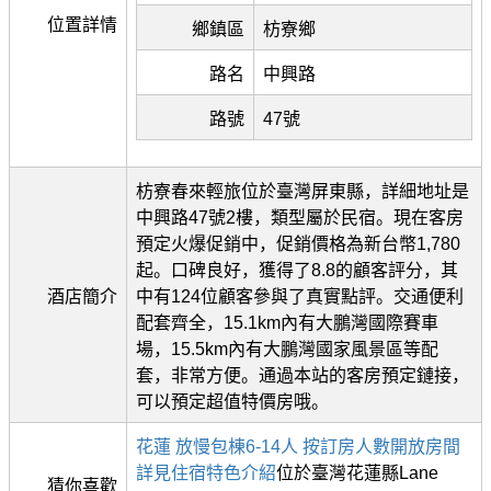
位置詳情
鄉鎮區
枋寮鄉
路名
中興路
路號
47號
枋寮春來輕旅位於臺灣屏東縣，詳細地址是
中興路47號2樓，類型屬於民宿。現在客房
預定火爆促銷中，促銷價格為新台幣1,780
起。口碑良好，獲得了8.8的顧客評分，其
酒店簡介
中有124位顧客參與了真實點評。交通便利
配套齊全，15.1km內有大鵬灣國際賽車
場，15.5km內有大鵬灣國家風景區等配
套，非常方便。通過本站的客房預定鏈接，
可以預定超值特價房哦。
花蓮 放慢包棟6-14人 按訂房人數開放房間
詳見住宿特色介紹
位於臺灣花蓮縣Lane
猜你喜歡