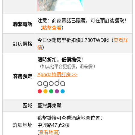
注意：商家電話已隱藏，可在預訂後獲取！
聯繫電話
（
點擊查看
）
今日促銷房型折扣價1,780TWD起（
查看詳
訂房價格
情
）
限時折扣，低價擔保！
（如其他平台更低價，退差價!）
Agoda特價訂房 >>
客房預定
區域
臺灣屏東縣
點擊鏈接可查看酒店地圖位置：
詳細地址
中興路47號2樓
(
查看地圖
)