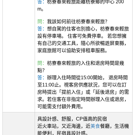
答：
枋寮春來輕旅距離枋寮鄉的中心 200
m。
問：
我該如何前往枋寮春來輕旅？
答：
想自駕的住客也別擔心，枋寮春來輕旅
設有停車場。 住客可免費停車。 若您想擁
有自己的交通工具，隨心所欲暢遊屏東縣，
家庭旅館可以協助安排租車服務。
問：
枋寮春來輕旅的入住和退房時間是幾
點？
答：
辦理入住時間從15:00開始， 退房時間
至11:00止。視客房供應狀況，您可以在訂
房時提出「提前入住」或「延後退房」的需
求。若住客在非指定時間辦理入住或退房，
可能需支付額外費用。
具設計感、舒服，CP值高的民宿
近火車站，又近海邊，近
美食
餐廳，生活機
能便利，民宿具設計感。