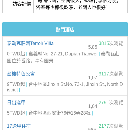
"房間很新，空間很大，整理行李很方便，
訪客評價
浴室等也都很乾淨，老闆人也很好"
熱門酒店
泰勒瓦莊園Terroir Villa
3815
次瀏覽
5,85
0TWD起
|
嘉義縣No. 27-21, Dapian Tianwei
|
泰勒瓦莊
園位於番路，享有園景
叄樓特色公寓
3117
次瀏覽
1,07
9TWD起
|
台中地區Jinxin St.No. 73-1, Jinxin St., North D
istrict
|
日出逢甲
2791
次瀏覽
1,04
5TWD起
|
台中地區西安街76巷16弄28號
|
17逢甲住宿
2177
次瀏覽
585