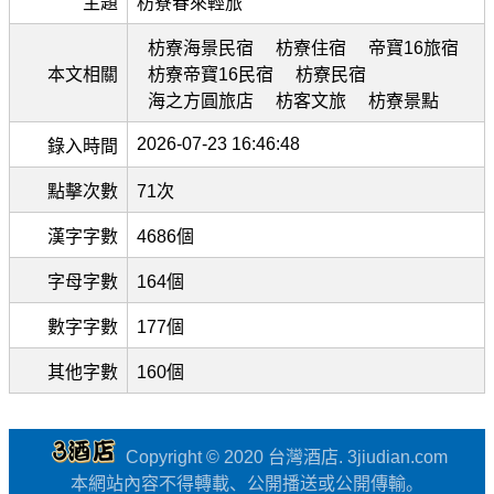
主題
枋寮春來輕旅
枋寮海景民宿
枋寮住宿
帝寶16旅宿
本文相關
枋寮帝寶16民宿
枋寮民宿
海之方圓旅店
枋客文旅
枋寮景點
2026-07-23 16:46:48
錄入時間
點擊次數
71次
漢字字數
4686個
字母字數
164個
數字字數
177個
其他字數
160個
Copyright © 2020 台灣酒店. 3jiudian.com
本網站內容不得轉載、公開播送或公開傳輸。