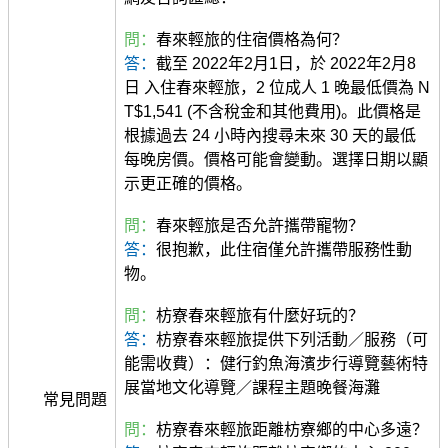
問：
春來輕旅的住宿價格為何？
答：
截至 2022年2月1日，於 2022年2月8
日 入住春來輕旅，2 位成人 1 晚最低價為 N
T$1,541 (不含稅金和其他費用)。此價格是
根據過去 24 小時內搜尋未來 30 天的最低
每晚房價。價格可能會變動。選擇日期以顯
示更正確的價格。
問：
春來輕旅是否允許攜帶寵物？
答：
很抱歉，此住宿僅允許攜帶服務性動
物。
問：
枋寮春來輕旅有什麼好玩的？
答：
枋寮春來輕旅提供下列活動／服務（可
能需收費）：健行釣魚海濱步行導覽藝術特
展當地文化導覽／課程主題晚餐海灘
常見問題
問：
枋寮春來輕旅距離枋寮鄉的中心多遠？