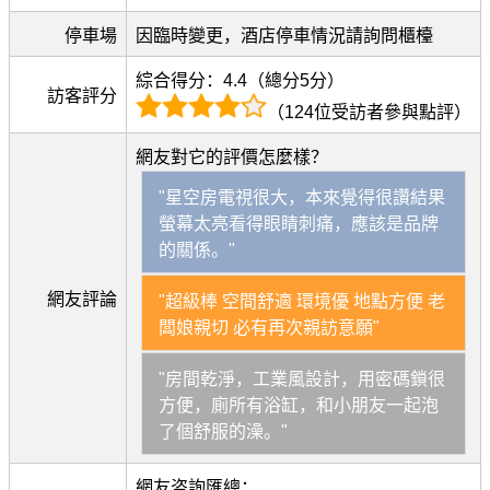
停車場
因臨時變更，酒店停車情況請詢問櫃檯
綜合得分：4.4（總分5分）
訪客評分
（124位受訪者參與點評）
網友對它的評價怎麼樣？
"星空房電視很大，本來覺得很讚結果
螢幕太亮看得眼睛刺痛，應該是品牌
的關係。"
網友評論
"超級棒 空間舒適 環境優 地點方便 老
闆娘親切 必有再次親訪意願"
"房間乾淨，工業風設計，用密碼鎖很
方便，廁所有浴缸，和小朋友一起泡
了個舒服的澡。"
網友咨詢匯總：