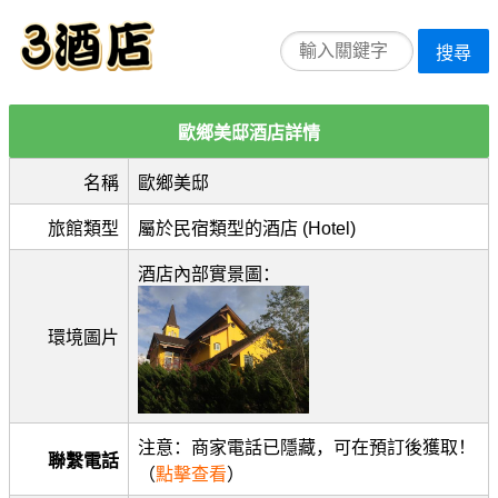
搜尋
歐鄉美邸酒店詳情
名稱
歐鄉美邸
旅館類型
屬於民宿類型的酒店 (Hotel)
酒店內部實景圖：
環境圖片
注意：商家電話已隱藏，可在預訂後獲取！
聯繫電話
（
點擊查看
）