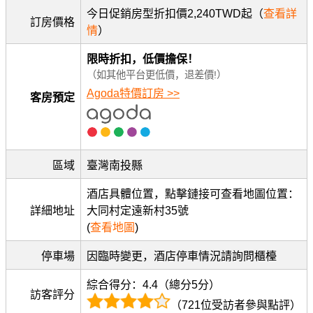
今日促銷房型折扣價2,240TWD起（
查看詳
訂房價格
情
）
限時折扣，低價擔保！
（如其他平台更低價，退差價!）
Agoda特價訂房 >>
客房預定
區域
臺灣南投縣
酒店具體位置，點擊鏈接可查看地圖位置：
詳細地址
大同村定遠新村35號
(
查看地圖
)
停車場
因臨時變更，酒店停車情況請詢問櫃檯
綜合得分：4.4（總分5分）
訪客評分
（721位受訪者參與點評）