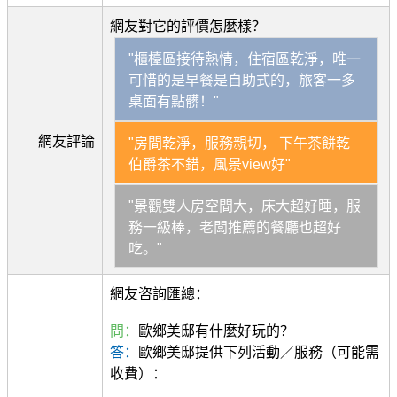
網友對它的評價怎麼樣？
"櫃檯區接待熱情，住宿區乾淨，唯一
可惜的是早餐是自助式的，旅客一多
桌面有點髒！"
網友評論
"房間乾淨，服務親切， 下午茶餅乾
伯爵茶不錯，風景view好"
"景觀雙人房空間大，床大超好睡，服
務一級棒，老闆推薦的餐廳也超好
吃。"
網友咨詢匯總：
問：
歐鄉美邸有什麼好玩的？
答：
歐鄉美邸提供下列活動／服務（可能需
收費）：