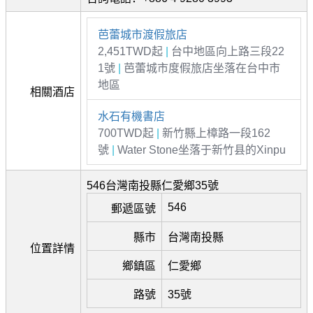
芭蕾城市渡假旅店
2,451TWD起
|
台中地區向上路三段22
1號
|
芭蕾城市度假旅店坐落在台中市
地區
相關酒店
水石有機書店
700TWD起
|
新竹縣上樟路一段162
號
|
Water Stone坐落于新竹县的Xinpu
546台灣南投縣仁愛鄉35號
546
郵遞區號
縣市
台灣南投縣
位置詳情
鄉鎮區
仁愛鄉
路號
35號