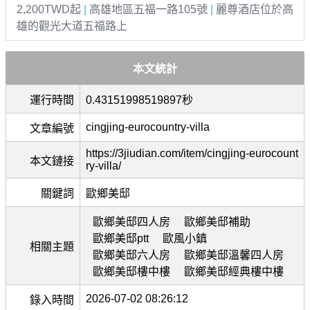
2,200TWD起
|
高雄地區五福一路105號
|
麗尊酒店位於高
雄的觀光大道五福路上
本文統計
運行時間
0.43151998519897秒
cingjing-eurocountry-villa
文章編號
https://3jiudian.com/item/cingjing-eurocount
本文鏈接
ry-villa/
關鍵詞
歐鄉美邸
歐鄉美邸四人房
歐鄉美邸補助
歐鄉美邸ptt
歐風小鎮
相關主題
歐鄉美邸六人房
歐鄉美邸溫馨四人房
歐鄉美邸樓中樓
歐鄉美邸經典樓中樓
2026-07-02 08:26:12
錄入時間