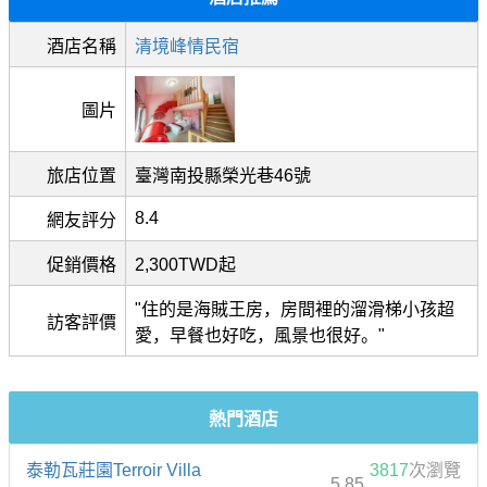
酒店名稱
清境峰情民宿
圖片
旅店位置
臺灣南投縣榮光巷46號
8.4
網友評分
促銷價格
2,300TWD起
"住的是海賊王房，房間裡的溜滑梯小孩超
訪客評價
愛，早餐也好吃，風景也很好。"
熱門酒店
泰勒瓦莊園Terroir Villa
3817
次瀏覽
5,85