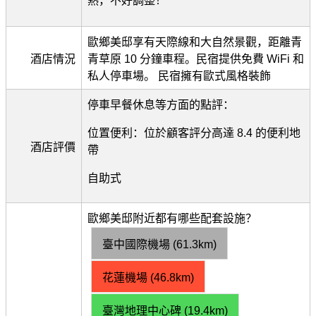
熱，不好調整！
歐鄉美邸享有天際線和大自然景觀，距離青
酒店情況
青草原 10 分鐘車程。民宿提供免費 WiFi 和
私人停車場。 民宿擁有歐式風格裝飾
停車早餐休息等方面的點評：
位置便利：位於顧客評分高達 8.4 的便利地
酒店評價
帶
自助式
歐鄉美邸附近都有哪些配套設施？
臺中國際機場 (61.3km)
花蓮機場 (46.8km)
臺灣地理中心碑 (19.4km)