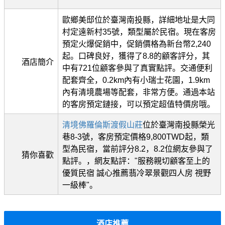
歐鄉美邸位於臺灣南投縣，詳細地址是大同
村定遠新村35號，類型屬於民宿。現在客房
預定火爆促銷中，促銷價格為新台幣2,240
起。口碑良好，獲得了8.8的顧客評分，其
酒店簡介
中有721位顧客參與了真實點評。交通便利
配套齊全，0.2km內有小瑞士花園，1.9km
內有清境農場等配套，非常方便。通過本站
的客房預定鏈接，可以預定超值特價房哦。
清境佛羅倫斯渡假山莊
位於臺灣南投縣榮光
巷8-3號，客房預定價格9,800TWD起，類
型為民宿，當前評分8.2，8.2位網友參與了
猜你喜歡
點評。，網友點評："服務親切顧客至上的
優質民宿 誠心推薦翡冷翠景觀四人房 視野
一級棒"。
酒店推薦