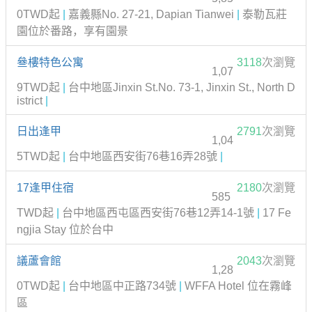
0TWD起
|
嘉義縣No. 27-21, Dapian Tianwei
|
泰勒瓦莊
園位於番路，享有園景
叄樓特色公寓
3118
次瀏覽
1,07
9TWD起
|
台中地區Jinxin St.No. 73-1, Jinxin St., North D
istrict
|
日出逢甲
2791
次瀏覽
1,04
5TWD起
|
台中地區西安街76巷16弄28號
|
17逢甲住宿
2180
次瀏覽
585
TWD起
|
台中地區西屯區西安街76巷12弄14-1號
|
17 Fe
ngjia Stay 位於台中
議蘆會館
2043
次瀏覽
1,28
0TWD起
|
台中地區中正路734號
|
WFFA Hotel 位在霧峰
區