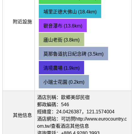
埔里正德大佛山 (18.4km)
附近設施
觀音瀑布 (13.6km)
廬山老街 (3.8km)
莫那魯道抗日紀念碑 (3.5km)
清境農場 (1.9km)
小瑞士花園 (0.2km)
酒店別稱：歐鄉美邸民宿
郵政編碼：546
經緯度：24.0426387，121.1574004
其他信息
酒店網站：可訪問http://www.eurocountry.c
om.tw/查看酒店其他信息
咨詢電話：+886 4 9280 3993