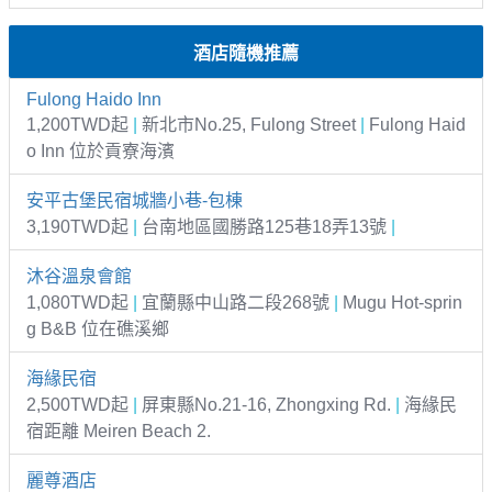
酒店隨機推薦
Fulong Haido Inn
1,200TWD起
|
新北市No.25, Fulong Street
|
Fulong Haid
o Inn 位於貢寮海濱
安平古堡民宿城牆小巷-包棟
3,190TWD起
|
台南地區國勝路125巷18弄13號
|
沐谷溫泉會館
1,080TWD起
|
宜蘭縣中山路二段268號
|
Mugu Hot-sprin
g B&B 位在礁溪鄉
海緣民宿
2,500TWD起
|
屏東縣No.21-16, Zhongxing Rd.
|
海緣民
宿距離 Meiren Beach 2.
麗尊酒店