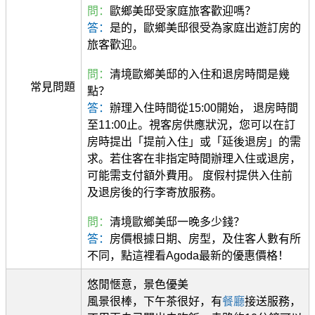
問：
歐鄉美邸受家庭旅客歡迎嗎？
答：
是的，歐鄉美邸很受為家庭出遊訂房的
旅客歡迎。
問：
清境歐鄉美邸的入住和退房時間是幾
常見問題
點？
答：
辦理入住時間從15:00開始， 退房時間
至11:00止。視客房供應狀況，您可以在訂
房時提出「提前入住」或「延後退房」的需
求。若住客在非指定時間辦理入住或退房，
可能需支付額外費用。 度假村提供入住前
及退房後的行李寄放服務。
問：
清境歐鄉美邸一晚多少錢？
答：
房價根據日期、房型，及住客人數有所
不同，點這裡看Agoda最新的優惠價格！
悠閒愜意，景色優美
風景很棒，下午茶很好，有
餐廳
接送服務，