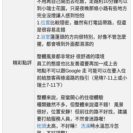
不用再自己開出去吃飯，走路約10分鐘可以
到小瑞士花園，只是夜晚那條小路有些地方
完全沒燈讓人感到怕怕
1.
位置
比較隱密，雖然有打電話帶路，但還
是很容易走錯
2.
浴室
蓮蓬頭的方向很特別，好像不管怎麼
擺，都會噴到外面都濕濕的
整體風景都非常好 很舒適的環境
精彩點評
員工的態度也比友善還要再加一成上去
地點不可以跟Google 走 可能可以在要入住
前給旅客兩條道路的指引（見晴7-11上或小
瑞士7-11下）
整體來說，是蠻開心的住宿體驗
種類雖然不多，但整體來說還不錯！ 風景
很好，位置安靜！但前往的路不好找，建議
要打給服務人員，不然會迷路喔！
枕頭
太高，不好睡！
洗澡
時水溫忽冷忽