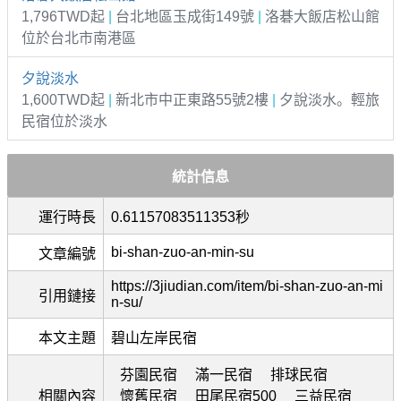
1,796TWD起
|
台北地區玉成街149號
|
洛碁大飯店松山館
位於台北市南港區
夕說淡水
1,600TWD起
|
新北市中正東路55號2樓
|
夕說淡水。輕旅
民宿位於淡水
統計信息
運行時長
0.61157083511353秒
bi-shan-zuo-an-min-su
文章編號
https://3jiudian.com/item/bi-shan-zuo-an-mi
引用鏈接
n-su/
本文主題
碧山左岸民宿
芬園民宿
滿一民宿
排球民宿
相關內容
懷舊民宿
田尾民宿500
三益民宿