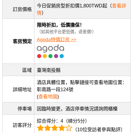
今日促銷房型折扣價1,800TWD起（
查看詳
訂房價格
情
）
限時折扣，低價擔保！
（如其他平台更低價，退差價!）
Agoda特價訂房 >>
客房預定
區域
臺灣南投縣
酒店具體位置，點擊鏈接可查看地圖位置：
詳細地址
彰南路一段124號
(
查看地圖
)
停車場
因臨時變更，酒店停車情況請詢問櫃檯
綜合得分：4（總分5分）
訪客評分
（10位受訪者參與點評）