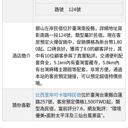
路號
124號
碧山左岸民宿位於臺灣南投縣，詳細地址是
彰南路一段124號，類型屬於民宿。現在客
房預定火爆促銷中，促銷價格為新台幣1,80
0起。口碑良好，獲得了8.0的顧客評分，其
酒店簡介
中有10位顧客參與了真實點評。交通便利配
套齊全，5.1km內有臺灣雷藏寺，5.8km內
有台灣麻糬主題館等配套，非常方便。通過
本站的客房預定鏈接，可以預定超值特價房
哦。
比西里岸可卡咖啡民宿
位於臺灣台東縣白蓮
路257號，客房預定價格1,500TWD起，類
猜你喜歡
型為民宿，當前評分7.6，網友點評："環境
優美•面對太平洋及三仙台風景區"。