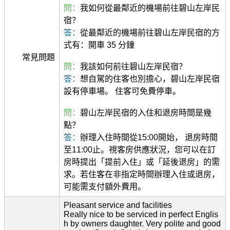
問：
我如何從最鄰近的機場前往碧山左岸民
宿？
答：
從最鄰近的機場前往碧山左岸民宿的方
式有：開車 35 分鐘
常見問題
問：
我該如何前往碧山左岸民宿？
答：
想自駕的住客也別擔心，碧山左岸民宿
設有停車場。 住客可免費停車。
問：
碧山左岸民宿的入住和退房時間是幾
點？
答：
辦理入住時間從15:00開始， 退房時間
至11:00止。視客房供應狀況，您可以在訂
房時提出「提前入住」或「延後退房」的需
求。若住客在非指定時間辦理入住或退房，
可能需支付額外費用。
Pleasant service and facilities
Really nice to be serviced in perfect Englis
h by owners daughter. Very polite and good