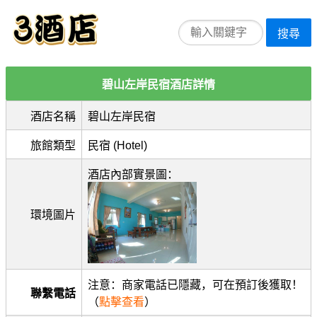
搜尋
碧山左岸民宿酒店詳情
酒店名稱
碧山左岸民宿
旅館類型
民宿 (Hotel)
酒店內部實景圖：
環境圖片
注意：商家電話已隱藏，可在預訂後獲取！
聯繫電話
（
點擊查看
）