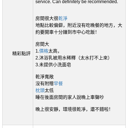
service. Can definitely be recommended.
房間很大很
乾淨
地點比較偏僻，附近沒有吃晚餐的地方，大
約要開車十分鐘到市中心吃飯！
房間大
1.
價格
太高，
精彩點評
2.沐浴乳被用水稀釋（太水打不上來）
3.未提供小洗面皂
乾淨寬敞
沒有附贈
早餐
枕頭
太低
睡在後面房間的家人說晚上車聲吵
晚上很安靜，環境很乾凈，還不錯啦！