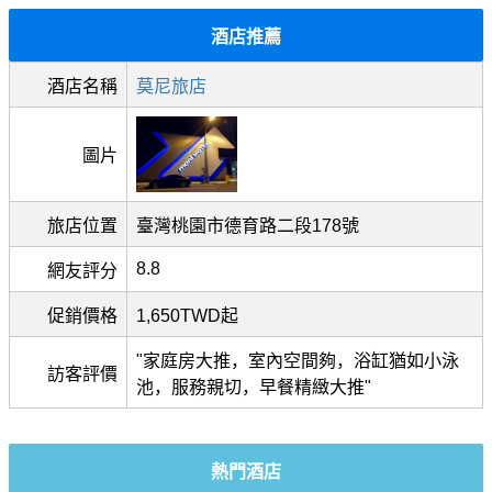
酒店推薦
酒店名稱
莫尼旅店
圖片
旅店位置
臺灣桃園市德育路二段178號
8.8
網友評分
促銷價格
1,650TWD起
"家庭房大推，室內空間夠，浴缸猶如小泳
訪客評價
池，服務親切，早餐精緻大推"
熱門酒店