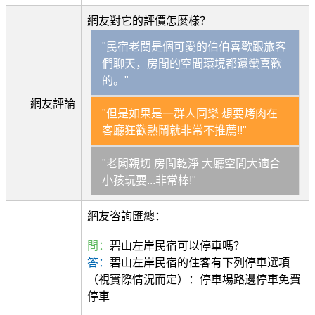
網友對它的評價怎麼樣？
"民宿老闆是個可愛的伯伯喜歡跟旅客
們聊天，房間的空間環境都還蠻喜歡
的。"
網友評論
"但是如果是一群人同樂 想要烤肉在
客廳狂歡熱鬧就非常不推薦!!"
"老闆親切 房間乾淨 大廳空間大適合
小孩玩耍...非常棒!"
網友咨詢匯總：
問：
碧山左岸民宿可以停車嗎？
答：
碧山左岸民宿的住客有下列停車選項
（視實際情況而定）：停車場路邊停車免費
停車