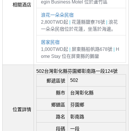
egin Business Motel 位於蘆竹區
相關酒店
浪花一朵朵民宿
2,800TWD起
|
花蓮縣鹽寮76號
|
浪花
一朵朵民宿位於花蓮，坐落於海邊。
居家民宿
1,000TWD起
|
屏東縣船帆路678號
|
H
ome Stay 位在屏東縣的鵝鑾
502台灣彰化縣芬園鄉彰南路一段124號
502
郵遞區號
縣市
台灣彰化縣
鄉鎮區
芬園鄉
位置詳情
路名
彰南路
段碼
一段