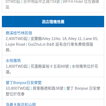
0TWD起
|
台中地區中正路734號
|
WFFA Hotel 位在霧峰
區
酒店隨機推薦
礁溪桂竹林民宿
2,400TWD起
|
宜蘭縣Alley 11No. 18, Alley 11, Lane 65,
Liujie Road
|
GuiZhuLin B&B 設有自行車免費租借服
務、
水悅雅筑
1,800TWD起
|
花蓮縣富裕十五街68號
|
水悅雅筑位於花
蓮。
墾丁Bonjour日安摩墅
10,800TWD起
|
屏東縣德和路38號
|
墾丁 Bonjour 日安摩
墅位於恆春
洛碁大飯店松山館