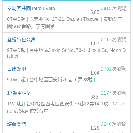
泰勒瓦莊園Terroir Villa
3815
次瀏覽
5,85
0TWD起
|
嘉義縣No. 27-21, Dapian Tianwei
|
泰勒瓦莊
園位於番路，享有園景
叄樓特色公寓
3117
次瀏覽
1,07
9TWD起
|
台中地區Jinxin St.No. 73-1, Jinxin St., North D
istrict
|
日出逢甲
2791
次瀏覽
1,04
5TWD起
|
台中地區西安街76巷16弄28號
|
17逢甲住宿
2177
次瀏覽
585
TWD起
|
台中地區西屯區西安街76巷12弄14-1號
|
17 Fe
ngjia Stay 位於台中
議蘆會館
2040
次瀏覽
1,28