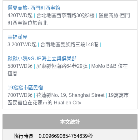
儷夏商旅- 西門町西寧館
420TWD起
|
台北地區西寧南路30號3樓
|
儷夏商旅-西門
町西寧館位於台北
幸福滿屋
3,200TWD起
|
台南地區民族路三段148巷
|
默默小院&SUP海上立槳俱樂部
580TWD起
|
屏東縣恆南路64巷29號
|
MoMo B&B 位在
恆春
19窩窩市區民宿
700TWD起
|
花蓮縣No. 19, Shanghai Street
|
19窩窩市
區民宿位在花蓮市的 Hualien City
本文統計
執行時長
0.0096690654754639秒