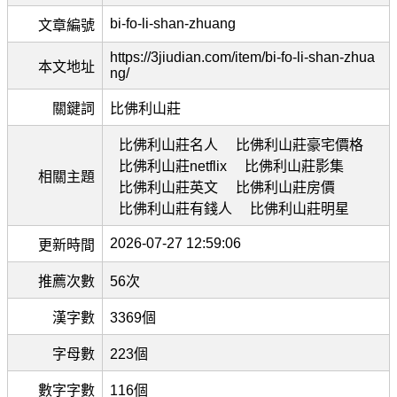
bi-fo-li-shan-zhuang
文章編號
https://3jiudian.com/item/bi-fo-li-shan-zhua
本文地址
ng/
關鍵詞
比佛利山莊
比佛利山莊名人
比佛利山莊豪宅價格
比佛利山莊netflix
比佛利山莊影集
相關主題
比佛利山莊英文
比佛利山莊房價
比佛利山莊有錢人
比佛利山莊明星
2026-07-27 12:59:06
更新時間
推薦次數
56次
漢字數
3369個
字母數
223個
數字字數
116個