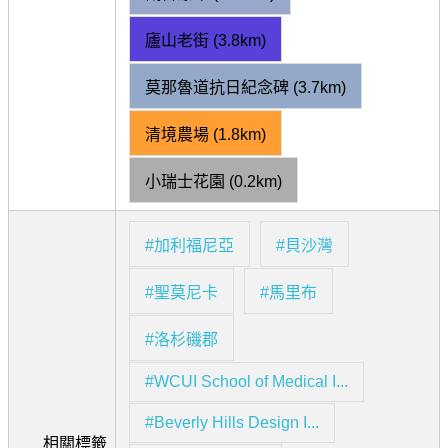
廬山老街 (3.8km)
莫那魯道抗日紀念碑 (3.7km)
清境農場 (1.8km)
小瑞士花園 (0.2km)
#加利福尼亞
#貝沙灣
#聖莫尼卡
#馬里布
#洛杉磯郡
#WCUI School of Medical I...
#Beverly Hills Design I...
相關標籤