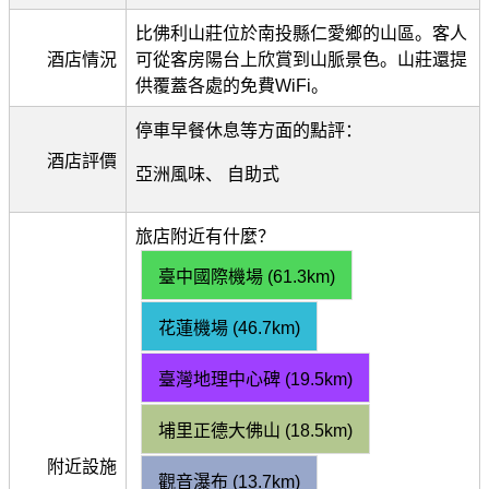
比佛利山莊位於南投縣仁愛鄉的山區。客人
酒店情況
可從客房陽台上欣賞到山脈景色。山莊還提
供覆蓋各處的免費WiFi。
停車早餐休息等方面的點評：
酒店評價
亞洲風味、 自助式
旅店附近有什麼？
臺中國際機場 (61.3km)
花蓮機場 (46.7km)
臺灣地理中心碑 (19.5km)
埔里正德大佛山 (18.5km)
附近設施
觀音瀑布 (13.7km)