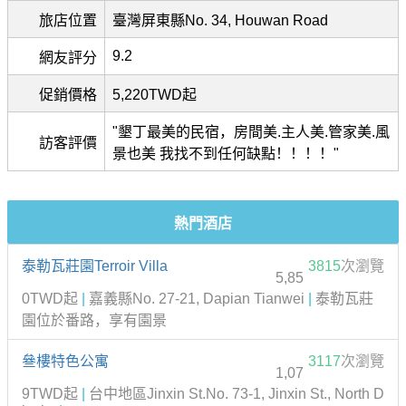
旅店位置
臺灣屏東縣No. 34, Houwan Road
9.2
網友評分
促銷價格
5,220TWD起
"墾丁最美的民宿，房間美.主人美.管家美.風
訪客評價
景也美 我找不到任何缺點！！！！"
熱門酒店
泰勒瓦莊園Terroir Villa
3815
次瀏覽
5,85
0TWD起
|
嘉義縣No. 27-21, Dapian Tianwei
|
泰勒瓦莊
園位於番路，享有園景
叄樓特色公寓
3117
次瀏覽
1,07
9TWD起
|
台中地區Jinxin St.No. 73-1, Jinxin St., North D