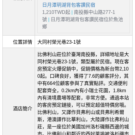
日月潭玥湖背包客讚民宿
1,210TWD起
|
南投縣中山路277-1
號
|
日月潭玥湖背包客讚民宿位於魚池
鄉
位置詳情
大同村榮光巷23-1號
比佛利山莊位於臺灣南投縣，詳細地址是大
同村榮光巷23-1號，類型屬於民宿。現在客
房預定火爆促銷中，促銷價格為新台幣2,10
0起。口碑良好，獲得了7.6的顧客評分，其
中有664位顧客參與了真實點評。交通便利
配套齊全，0.2km內有小瑞士花園，1.8km
內有清境農場等配套，非常方便。通過本站
的客房預定鏈接，可以預定超值特價房哦。
酒店簡介
比佛利山，又譯作貝弗利山或貝弗利希爾
斯，港澳譯作比華利山，大陸譯作比弗利山
莊，是一座位於美國加州洛杉磯縣西邊的城
市。比佛利山和鄰近的西好萊塢被洛杉磯市