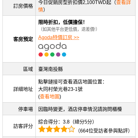
今日促銷房型折扣價2,100TWD起（
查看詳
訂房價格
情
）
限時折扣，低價擔保！
（如其他平台更低價，退差價!）
Agoda特價訂房 >>
客房預定
區域
臺灣南投縣
點擊鏈接可查看酒店地圖位置：
詳細地址
大同村榮光巷23-1號
(
查看地圖
)
停車場
因臨時變更，酒店停車情況請詢問櫃檯
綜合得分：3.8（總分5分）
訪客評分
（664位受訪者參與點評）