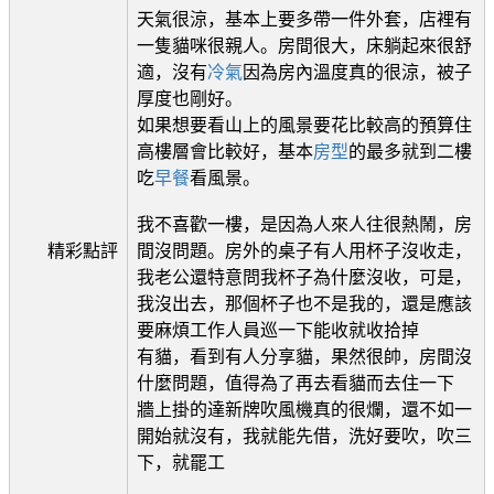
天氣很涼，基本上要多帶一件外套，店裡有
一隻貓咪很親人。房間很大，床躺起來很舒
適，沒有
冷氣
因為房內溫度真的很涼，被子
厚度也剛好。
如果想要看山上的風景要花比較高的預算住
高樓層會比較好，基本
房型
的最多就到二樓
吃
早餐
看風景。
我不喜歡一樓，是因為人來人往很熱鬧，房
精彩點評
間沒問題。房外的桌子有人用杯子沒收走，
我老公還特意問我杯子為什麼沒收，可是，
我沒出去，那個杯子也不是我的，還是應該
要麻煩工作人員巡一下能收就收拾掉
有貓，看到有人分享貓，果然很帥，房間沒
什麼問題，值得為了再去看貓而去住一下
牆上掛的達新牌吹風機真的很爛，還不如一
開始就沒有，我就能先借，洗好要吹，吹三
下，就罷工