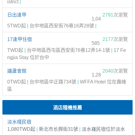
istrict
|
日出逢甲
2791
次瀏覽
1,04
5TWD起
|
台中地區西安街76巷16弄28號
|
17逢甲住宿
2177
次瀏覽
585
TWD起
|
台中地區西屯區西安街76巷12弄14-1號
|
17 Fe
ngjia Stay 位於台中
議蘆會館
2040
次瀏覽
1,28
0TWD起
|
台中地區中正路734號
|
WFFA Hotel 位在霧峰
區
酒店隨機推薦
淡水棧民宿
1,080TWD起
|
新北市长興街31號
|
淡水嶘民宿位於淡水