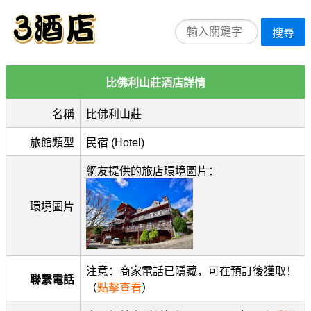
搜尋
比佛利山莊酒店詳情
名稱
比佛利山莊
旅館類型
民宿 (Hotel)
網友提供的旅店環境圖片：
環境圖片
注意：商家電話已隱藏，可在預訂後獲取！
聯繫電話
（
點擊查看
）