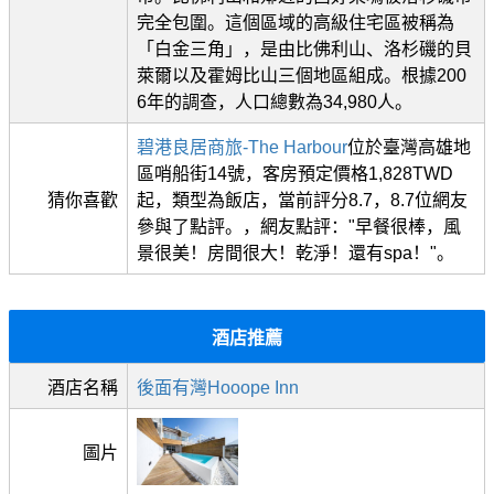
完全包圍。這個區域的高級住宅區被稱為
「白金三角」，是由比佛利山、洛杉磯的貝
萊爾以及霍姆比山三個地區組成。根據200
6年的調查，人口總數為34,980人。
碧港良居商旅-The Harbour
位於臺灣高雄地
區哨船街14號，客房預定價格1,828TWD
猜你喜歡
起，類型為飯店，當前評分8.7，8.7位網友
參與了點評。，網友點評："早餐很棒，風
景很美！房間很大！乾淨！還有spa！"。
酒店推薦
酒店名稱
後面有灣Hooope Inn
圖片