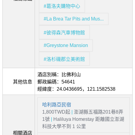
#葛洛夫購物中心
#La Brea Tar Pits and Mus...
#彼得森汽車博物館
#Greystone Mansion
#洛杉磯郡立美術館
酒店別稱：比佛利山
其他信息
郵政編碼：54641
經緯度：24.0436695，121.1582538
哈利路亞民宿
1,800TWD起
|
澎湖縣五福路201巷8弄
1號
|
Haliluya Homestay 距離國立澎湖
科技大學不到 1 公里
相關酒店