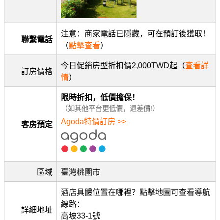
注意：商家電話已隱藏，可在預訂後獲取！
聯繫電話
（
點擊查看
）
今日促銷房型折扣價2,000TWD起（
查看詳
訂房價格
情
）
限時折扣，低價擔保！
（如其他平台更低價，退差價!）
Agoda特價訂房 >>
客房預定
區域
臺灣桃園市
酒店具體位置在哪裡？點擊地圖可查看導航
線路：
詳細地址
高坡33-1號