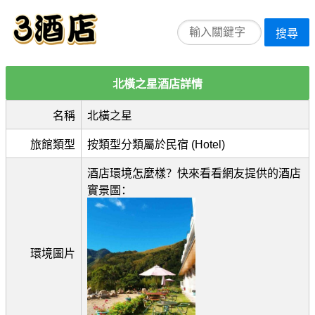
搜尋
北橫之星酒店詳情
名稱
北橫之星
旅館類型
按類型分類屬於民宿 (Hotel)
酒店環境怎麼樣？快來看看網友提供的酒店
實景圖：
環境圖片