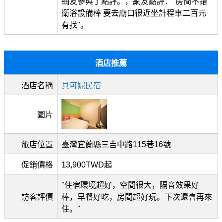
網友參與了點評。，網友點評："房間不錯
衛浴設備棒 要去廟口很近坐計程車二百元
有找"。
酒店推薦
酒店名稱
貝可妮民宿
圖片
旅店位置
臺灣宜蘭縣三吉中路115巷16號
促銷價格
13,900TWD起
"住宿環境超好，空間很大，隔音效果好
訪客評價
棒，早餐好吃，房間超好玩。下次還會再來
住。"