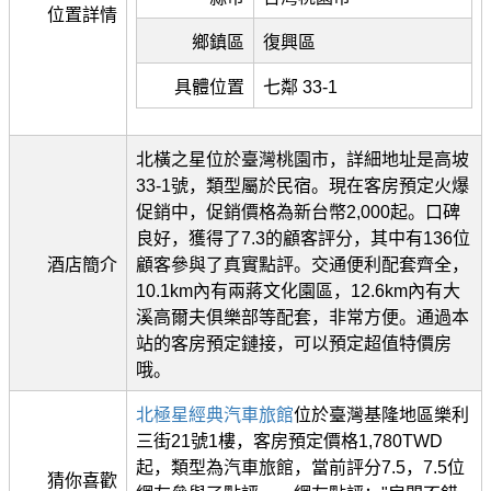
位置詳情
鄉鎮區
復興區
具體位置
七鄰 33-1
北橫之星位於臺灣桃園市，詳細地址是高坡
33-1號，類型屬於民宿。現在客房預定火爆
促銷中，促銷價格為新台幣2,000起。口碑
良好，獲得了7.3的顧客評分，其中有136位
酒店簡介
顧客參與了真實點評。交通便利配套齊全，
10.1km內有兩蔣文化園區，12.6km內有大
溪高爾夫俱樂部等配套，非常方便。通過本
站的客房預定鏈接，可以預定超值特價房
哦。
北極星經典汽車旅館
位於臺灣基隆地區樂利
三街21號1樓，客房預定價格1,780TWD
起，類型為汽車旅館，當前評分7.5，7.5位
猜你喜歡