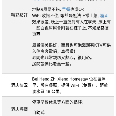
地點&風景不錯,
早餐
也還OK.
精彩點評
WiFi 收訊不佳, 等於是無法正常上網,
隔音
效果很差, 晚上一直聽到有人在聊天, 床上有
一些白色屑屑會附著在褲子上, 不知是甚麼
東西...
風景優美很好，而且也可泡湯還有KTV可供
入住房客歡唱，真很讚！
老闆也非常親切又熱心，很用心。
房間設備比老舊一些。
Bei Heng Zhi Xieng Homestay 位在羅浮
酒店情況
里，設有餐廳，提供 WiFi（免費），距離
淡水區 48 公里。
停車早餐休息等方面的點評：
酒店評價
自助式