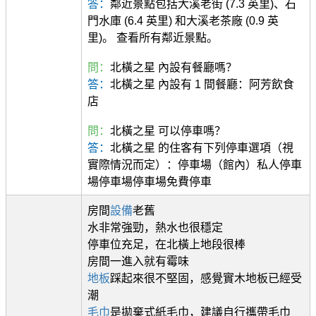
答：
鄰近景點包括大溪老街 (7.3 英里)、石
門水庫 (6.4 英里) 和大溪老茶廠 (0.9 英
里)。 查看所有鄰近景點。
問：
北橫之星 內設有餐廳嗎？
答：
北橫之星 內設有 1 間餐廳：阿芳飲食
店
問：
北橫之星 可以停車嗎？
答：
北橫之星 的住客有下列停車選項（視
實際情況而定）：停車場（館內）私人停車
場停車場停車場免費停車
房間
設備
老舊
水非常強勁，熱水也很穩定
停車位充足，在北橫上地段很棒
房間一進入就有霉味
地板
踩起來很不堅固，感覺實木地板已經受
潮
毛巾
是拋棄式紙毛巾，建議自行攜帶毛巾