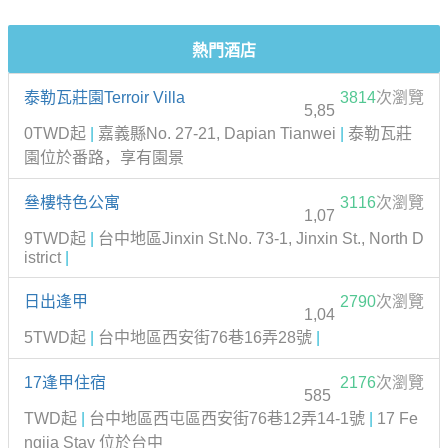
熱門酒店
泰勒瓦莊園Terroir Villa
3814
次瀏覽
5,85
0TWD起
|
嘉義縣No. 27-21, Dapian Tianwei
|
泰勒瓦莊
園位於番路，享有園景
叄樓特色公寓
3116
次瀏覽
1,07
9TWD起
|
台中地區Jinxin St.No. 73-1, Jinxin St., North D
istrict
|
日出逢甲
2790
次瀏覽
1,04
5TWD起
|
台中地區西安街76巷16弄28號
|
17逢甲住宿
2176
次瀏覽
585
TWD起
|
台中地區西屯區西安街76巷12弄14-1號
|
17 Fe
ngjia Stay 位於台中