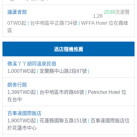
議蘆會館
2038
次瀏覽
1,28
0TWD起
|
台中地區中正路734號
|
WFFA Hotel 位在霧峰
區
酒店隨機推薦
礁溪丫丫胡同溫泉民宿
1,000TWD起
|
宜蘭縣中山路2段87號
|
朗舍行館
1,399TWD起
|
台中地區市府路66號
|
Petrichor Hotel 位
在台中
百事達國際飯店
1,900TWD起
|
花蓮縣國聯五路151號
|
百事達國際飯店位
於花蓮市中心