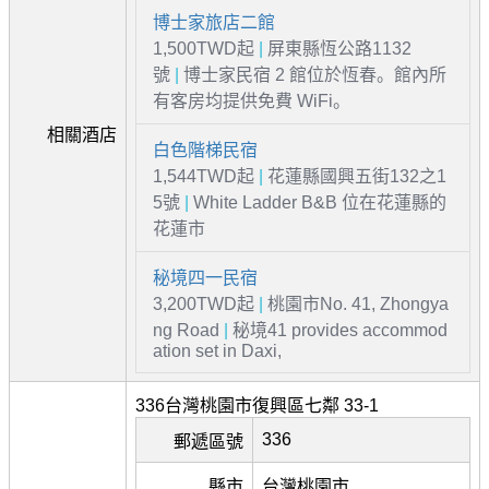
博士家旅店二館
1,500TWD起
|
屏東縣恆公路1132
號
|
博士家民宿 2 館位於恆春。館內所
有客房均提供免費 WiFi。
相關酒店
白色階梯民宿
1,544TWD起
|
花蓮縣國興五街132之1
5號
|
White Ladder B&B 位在花蓮縣的
花蓮市
秘境四一民宿
3,200TWD起
|
桃園市No. 41, Zhongya
ng Road
|
秘境41 provides accommod
ation set in Daxi,
336台灣桃園市復興區七鄰 33-1
336
郵遞區號
縣市
台灣桃園市