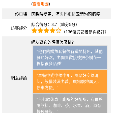
(
查看地圖
)
停車場
因臨時變更，酒店停車情況請詢問櫃檯
綜合得分：3.7（總分5分）
訪客評分
（136位受訪者參與點評）
網友對它的評價怎麼樣？
"他們的鱒魚套餐很有當地特色，其他
餐也好吃，老闆喜歡接枝把茶樹花一
棵接很多品種"
"早餐中式中規中矩，風景好空氣清
網友評論
新，設備裝潢老舊，廣場腹地廣大，
停車方便。"
"台七線休息上廁所的好場所，有買熱
冷飲料、咖啡、茶，水果、酒，還有
快炒餐飯。"